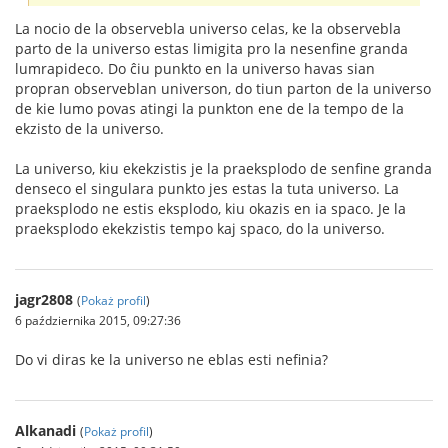
La nocio de la observebla universo celas, ke la observebla
parto de la universo estas limigita pro la nesenfine granda
lumrapideco. Do ĉiu punkto en la universo havas sian
propran observeblan universon, do tiun parton de la universo
de kie lumo povas atingi la punkton ene de la tempo de la
ekzisto de la universo.
La universo, kiu ekekzistis je la praeksplodo de senfine granda
denseco el singulara punkto jes estas la tuta universo. La
praeksplodo ne estis eksplodo, kiu okazis en ia spaco. Je la
praeksplodo ekekzistis tempo kaj spaco, do la universo.
jagr2808
(
Pokaż profil
)
6 października 2015, 09:27:36
Do vi diras ke la universo ne eblas esti nefinia?
Alkanadi
(
Pokaż profil
)