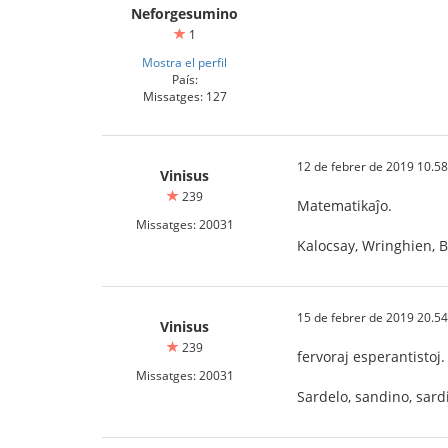
Neforgesumino
1
Mostra el perfil
País:
Missatges: 127
12 de febrer de 2019 10.58
Vinisus
239
Matematikaĵo.
Missatges: 20031
Kalocsay, Wringhien, B
15 de febrer de 2019 20.54
Vinisus
239
fervoraj esperantistoj.
Missatges: 20031
Sardelo, sandino, sardi