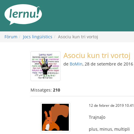
Al
contingut
Fòrum
Jocs lingüístics
Asociu kun tri vortoj
Asociu kun tri vortoj
de
BoMin
, 28 de setembre de 2016
Missatges:
210
12 de febrer de 2019 10.41
Trajnaĵo
plus, minus, multipli