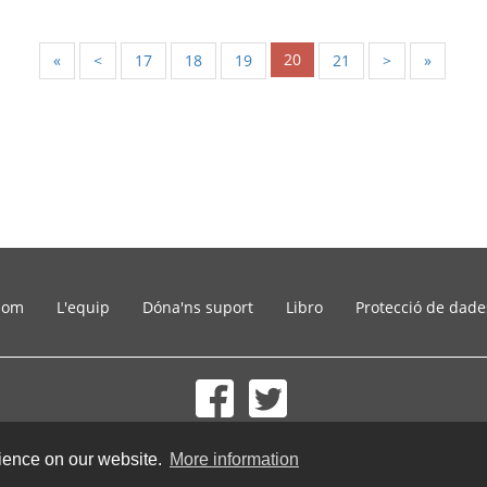
20
«
<
17
18
19
21
>
»
som
L'equip
Dóna'ns suport
Libro
Protecció de dade
© 2002-2026 lernu.net |
Impressum
rience on our website.
More information