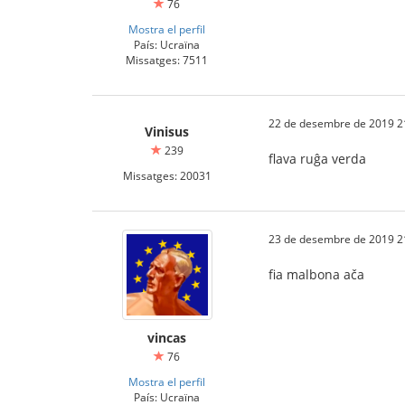
76
Mostra el perfil
País: Ucraïna
Missatges: 7511
22 de desembre de 2019 2
Vinisus
239
flava ruĝa verda
Missatges: 20031
23 de desembre de 2019 2
fia malbona ača
vincas
76
Mostra el perfil
País: Ucraïna