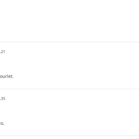
.21
ourlet.
.35
o,