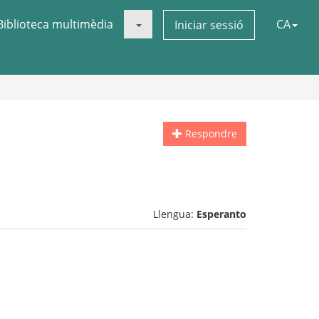
Biblioteca multimèdia
CA
Iniciar sessió
Respondre
Llengua:
Esperanto