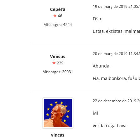
19 de març de 2019 21.05.
Серёга
46
Fiŝo
Missatges: 4244
Estas, ekzistas, malma
20 de març de 2019 11.34.
Vinisus
239
Abunda.
Missatges: 20031
Fia, malbonkora, fuŝul
22 de desembre de 2019 2
Mi
verda ruĝa flava
vincas