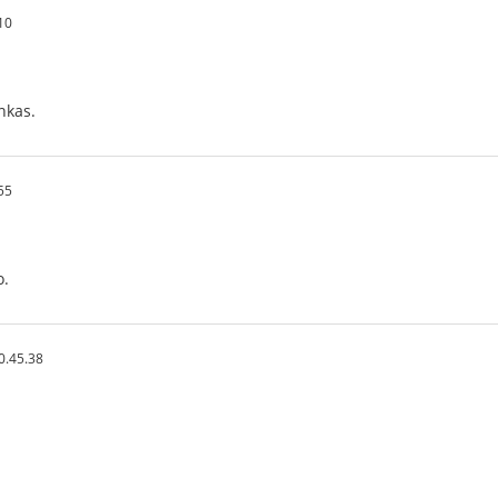
10
nkas.
55
o.
0.45.38