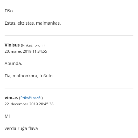
Fiŝo
Estas, ekzistas, malmankas.
Vinisus
(Prikaži profil)
20. marec 2019 11:34:55
Abunda.
Fia, malbonkora, fuŝulo.
vincas
(
Prikaži profil
)
22. december 2019 20:45:38
Mi
verda ruĝa flava