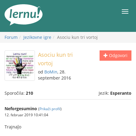
K
vsebini
Meni
Forum
Jezikovne igre
Asociu kun tri vortoj
Asociu kun tri
Odgovori
vortoj
od
BoMin
, 28.
september 2016
Sporočila:
210
Jezik:
Esperanto
Neforgesumino
(
Prikaži profil
)
12. februar 2019 10:41:04
Trajnaĵo