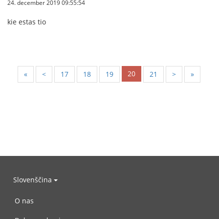
24. december 2019 09:55:54
kie estas tio
20
«
<
17
18
19
21
>
»
Slovenščina
O nas