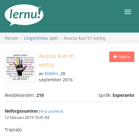
Till
sidans
Meny
innehåll
Forum
Lingvistiska spel
Asociu kun tri vortoj
Asociu kun tri
Svara
vortoj
av
BoMin
, 28
september 2016
Meddelanden:
210
Språk:
Esperanto
Neforgesumino
(
Visa profilen
)
12 februari 2019 10:41:04
Trajnaĵo