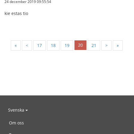
24 december 2019 09:55:54
kie estas tio
20
«
<
17
18
19
21
>
»
Svenska
Om oss