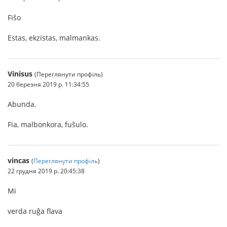
Fiŝo
Estas, ekzistas, malmankas.
Vinisus
(Переглянути профіль)
20 березня 2019 р. 11:34:55
Abunda.
Fia, malbonkora, fuŝulo.
vincas
(
Переглянути профіль
)
22 грудня 2019 р. 20:45:38
Mi
verda ruĝa flava