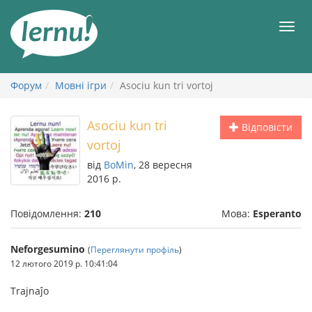
До
змісту
Мен
Форум
Мовні ігри
Asociu kun tri vortoj
Asociu kun tri
Відповісти
vortoj
від
BoMin
, 28 вересня
2016 р.
Повідомлення:
210
Мова:
Esperanto
Neforgesumino
(
Переглянути профіль
)
12 лютого 2019 р. 10:41:04
Trajnaĵo