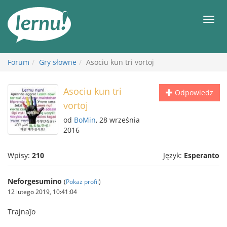
Więcej
Men
Forum
Gry słowne
Asociu kun tri vortoj
Asociu kun tri
Odpowiedz
vortoj
od
BoMin
, 28 września
2016
Wpisy:
210
Język:
Esperanto
Neforgesumino
(
Pokaż profil
)
12 lutego 2019, 10:41:04
Trajnaĵo