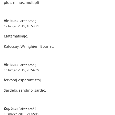
plus, minus, multipli
Vinisus
(Pokaż profil)
12 lutego 2019, 10:58:21
Matematikaĵo.
Kalocsay, Wringhien, Bourlet.
Vinisus
(Pokaż profil)
15 lutego 2019, 20:54:35
fervoraj esperantistoj.
Sardelo, sandino, sardio,
Серёга
(Pokaż profil)
19 marca 2019, 21:05:10