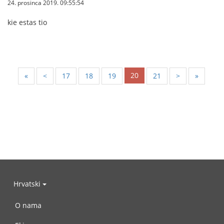
24. prosinca 2019. 09:55:54
kie estas tio
20
«
<
17
18
19
21
>
»
Hrvatski
O nama