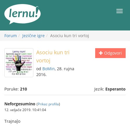
Sadržaj
Meni
Forum
Jezične igre
Asociu kun tri vortoj
Asociu kun tri
Odgovori
vortoj
od
BoMin
, 28. rujna
2016.
Poruke:
210
Jezik:
Esperanto
Neforgesumino
(
Prikaz profila
)
12. veljače 2019. 10:41:04
Trajnaĵo