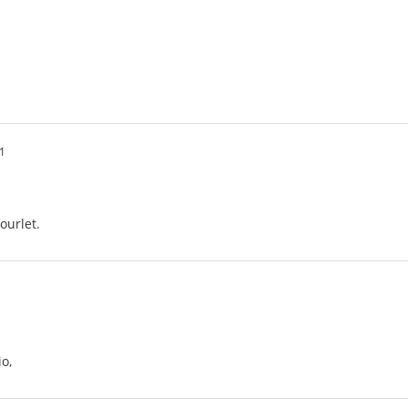
1
ourlet.
o,