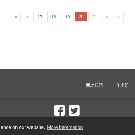
20
«
<
17
18
19
21
>
»
關於我們
工作小組
© 2002-2026 lernu.net |
Impressum
rience on our website.
More information