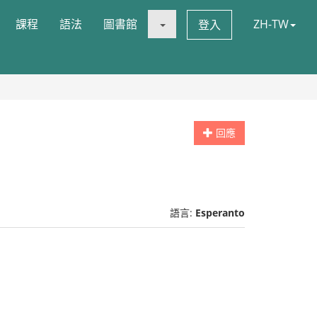
課程
語法
圖書館
ZH-TW
登入
回應
語言:
Esperanto