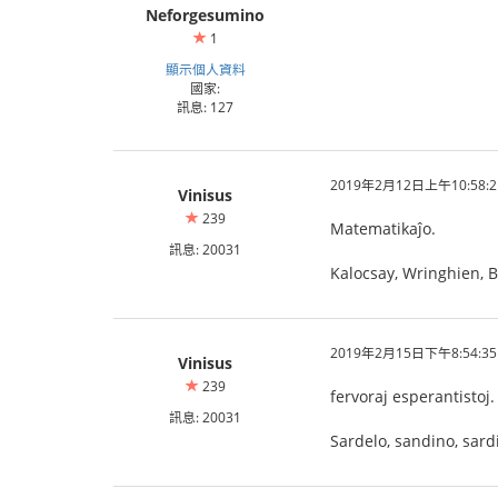
Neforgesumino
1
顯示個人資料
國家:
訊息: 127
2019年2月12日上午10:58:2
Vinisus
239
Matematikaĵo.
訊息: 20031
Kalocsay, Wringhien, B
2019年2月15日下午8:54:35
Vinisus
239
fervoraj esperantistoj.
訊息: 20031
Sardelo, sandino, sardi