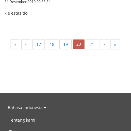
24 Desember 2019 09.55.54
kie estas tio
20
«
<
17
18
19
21
>
»
Bahasa Indonesia
Tentang kami