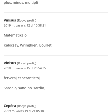
plus, minus, multipli
Vinisus
(Rodyti profilį)
2019 m. vasaris 12 d. 10:58:21
Matematikaĵo.
Kalocsay, Wringhien, Bourlet.
Vinisus
(Rodyti profilį)
2019 m. vasaris 15 d. 20:54:35
fervoraj esperantistoj.
Sardelo, sandino, sardio,
Серёга
(Rodyti profilį)
2019 m. kovas 19 d. 21:05:10