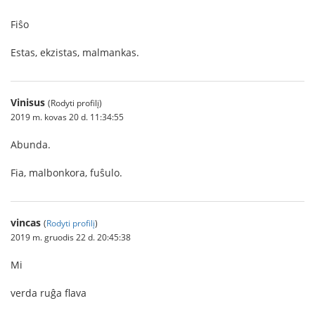
Fiŝo
Estas, ekzistas, malmankas.
Vinisus
(Rodyti profilį)
2019 m. kovas 20 d. 11:34:55
Abunda.
Fia, malbonkora, fuŝulo.
vincas
(
Rodyti profilį
)
2019 m. gruodis 22 d. 20:45:38
Mi
verda ruĝa flava