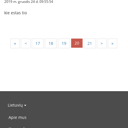
2019 m. gruodis 24 d. 09:55:54
kie estas tio
20
«
<
17
18
19
21
>
»
Lietuvių
Apie mus