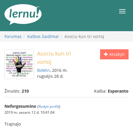
Į
turinį
Meni
Forumas
Kalbos žaidimai
Asociu kun tri vortoj
Asociu kun tri
Atsakyti
vortoj
BoMin
, 2016 m.
rugsėjis 28 d.
Žinutės:
210
Kalba:
Esperanto
Neforgesumino
(
Rodyti profilį
)
2019 m. vasaris 12 d. 10:41:04
Trajnaĵo