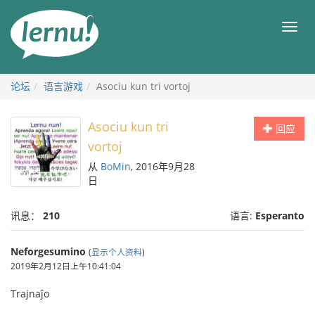
去
目
目
錄
录
頁
论坛
语言游戏
Asociu kun tri vortoj
Asociu kun tri
回应
vortoj
从
BoMin
, 2016年9月28
日
讯息：
210
语言:
Esperanto
Neforgesumino
(
显示个人资料
)
2019年2月12日上午10:41:04
Trajnaĵo