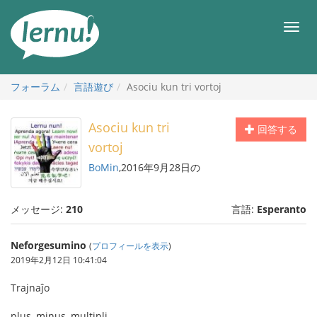
目
次
メ
へ
ニ
ュ
ー
フォーラム
言語遊び
Asociu kun tri vortoj
Asociu kun tri
回答する
vortoj
BoMin
,2016年9月28日の
メッセージ:
210
言語:
Esperanto
Neforgesumino
(
プロフィールを表示
)
2019年2月12日 10:41:04
Trajnaĵo
plus, minus, multipli