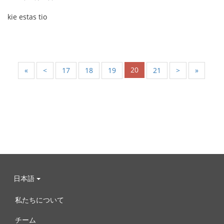
kie estas tio
20
«
<
17
18
19
21
>
»
日本語
私たちについて
チーム