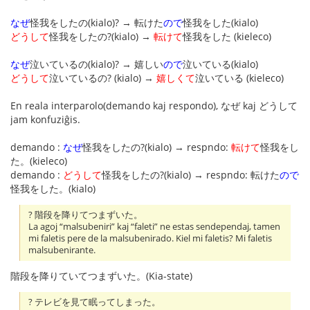
なぜ
怪我をしたの(kialo)? → 転けた
ので
怪我をした(kialo)
どうして
怪我をしたの?(kialo) →
転けて
怪我をした (kieleco)
なぜ
泣いているの(kialo)? → 嬉しい
ので
泣いている(kialo)
どうして
泣いているの? (kialo) →
嬉しくて
泣いている (kieleco)
En reala interparolo(demando kaj respondo), なぜ kaj どうして
jam konfuziĝis.
demando :
なぜ
怪我をしたの?(kialo) → respndo:
転けて
怪我をし
た。(kieleco)
demando :
どうして
怪我をしたの?(kialo) → respndo: 転けた
ので
怪我をした。(kialo)
? 階段を降りてつまずいた。
La agoj “malsubeniri” kaj “faleti” ne estas sendependaj, tamen
mi faletis pere de la malsubenirado. Kiel mi faletis? Mi faletis
malsubenirante.
階段を降りていてつまずいた。(Kia-state)
? テレビを見て眠ってしまった。