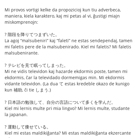
Mi provos vortigi kelke da propozicioj kun tiu adverbeca,
maniera, kiela karaktero, kaj mi petas al vi, ĝustigi miajn
miskomprenojn:
? 階段を降りてつまずいた。
La agoj “malsubeniri” kaj “faleti” ne estas sendependaj, tamen
mi faletis pere de la malsubenirado. Kiel mi faletis? Mi faletis
malsubenirante.
? テレビを見て眠ってしまった。
Mi ne vidis televidon kaj hazarde ekdormis poste, tamen mi
ekdormis, ĉar la televidado dormemigas min. Mi ekdormis
vidante televidon. (La dua て estas kredeble okazo de kunigo
kun 補助, ĉi tie しまう.)
? 日本語の勉強して、自分の言語について多くを学んだ。
Kiel mi lernis multe pri mia lingvo? Mi lernis multe, studante
la japanan.
? 運動して痩せている。
Kiel mi estas maldikiĝanta? Mi estas maldikiĝanta ekzercante