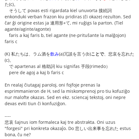
た(c)。
そうして povas esti rigardata kiel unuvorta 接続詞
enkonduki verban frazon kiu pridiras (ĉi okaze) rezulton. Sed
ĉar ĝi origine estas ja 連用形+て, mi ruĝigs la parton. (Tiel
agante/aginte/agonte)
faris a kaj faris b, tiel agante (ne-prituŝante la malĝojon)
faris c
(K) 私たちは、ラム酒を
飲み
(a)冗談を言う(b)
ことで
、悲哀を忘れた
(c)。
で apartenas al 格助詞 kiu signifas 手段(rimedo）
pere de agoj a kaj b faris c
En realaj ĉiutagaj paroloj, oni fojfoje prenas la
esprimmanieron de H, sed la miskomprenoj pro tiu kofuziĝo
nur malofte okazas. Sed en ekz. sciencaj tekstoj, oni nepre
devas eviti tiun ĉi konfuziĝon.
----
悲哀 ŝajnus iom formaleca kaj tre abstrakta. Oni uzus
"forgesi" pri konkreta okazaĵo. Do 悲しい出来事を忘れた estus
bona, ĉu ne?