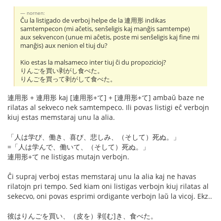
nornen:
Ĉu la listigado de verboj helpe de la 連用形 indikas
samtempecon (mi aĉetis, senŝeligis kaj manĝis samtempe)
aux sekvencon (unue mi aĉetis, poste mi senŝeligis kaj fine mi
manĝis) aux nenion el tiuj du?
Kio estas la malsameco inter tiuj ĉi du propozicioj?
りんごを買い剥がし食べた。
りんごを買って剥がして食べた。
連用形 + 連用形 kaj [連用形+て] + [連用形+て] ambaŭ baze ne
rilatas al sekveco nek samtempeco. Ili povas listigi eĉ verbojn
kiuj estas memstaraj unu la alia.
「人は学び、働き、喜び、悲しみ、（そして）死ぬ。」
=「人は学んで、働いて、（そして）死ぬ。」
連用形+て ne listigas mutajn verbojn.
Ĉi supraj verboj estas memstaraj unu la alia kaj ne havas
rilatojn pri tempo. Sed kiam oni listigas verbojn kiuj rilatas al
sekecvo, oni povas esprimi ordigante verbojn laŭ la vicoj. Ekz..
彼はりんごを買い、（皮を）剥[む]き、食べた。