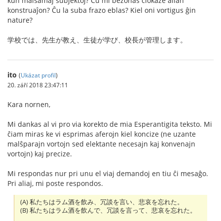
kun malsamaj subjektoj? Ĉu mi bezonas ĉiokaze alian
konstruaĵon? Ĉu la suba frazo eblas? Kiel oni vortigus ĝin
nature?
学校では、先生が教え、生徒が学び、校長が管理します。
ito
(
Ukázat profil
)
20. září 2018 23:47:11
Kara nornen,
Mi dankas al vi pro via korekto de mia Esperantigita teksto. Mi
ĉiam miras ke vi esprimas aferojn kiel koncize (ne uzante
malŝparajn vortojn sed elektante necesajn kaj konvenajn
vortojn) kaj precize.
Mi respondas nur pri unu el viaj demandoj en tiu ĉi mesaĝo.
Pri aliaj, mi poste respondos.
(A) 私たちはラム酒を飲み、冗談を言い、悲哀を忘れた。
(B) 私たちはラム酒を飲んで、冗談を言って、悲哀を忘れた。