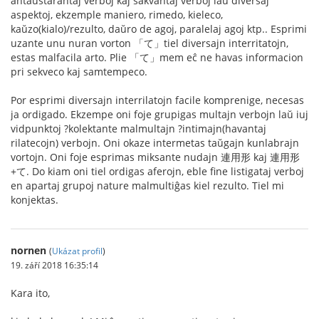
antaŭstarantaj verboj kaj sakvantaj verboj laŭ diversaj
aspektoj, ekzemple maniero, rimedo, kieleco,
kaŭzo(kialo)/rezulto, daŭro de agoj, paralelaj agoj ktp.. Esprimi
uzante unu nuran vorton 「て」tiel diversajn interritatojn,
estas malfacila arto. Plie 「て」mem eĉ ne havas informacion
pri sekveco kaj samtempeco.
Por esprimi diversajn interrilatojn facile komprenige, necesas
ja ordigado. Ekzempe oni foje grupigas multajn verbojn laŭ iuj
vidpunktoj ?kolektante malmultajn ?intimajn(havantaj
rilatecojn) verbojn. Oni okaze intermetas taŭgajn kunlabrajn
vortojn. Oni foje esprimas miksante nudajn 連用形 kaj 連用形
+て. Do kiam oni tiel ordigas aferojn, eble fine listigataj verboj
en apartaj grupoj nature malmultiĝas kiel rezulto. Tiel mi
konjektas.
nornen
(
Ukázat profil
)
19. září 2018 16:35:14
Kara ito,