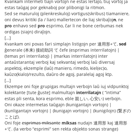
Kvankam intermeti tiajn vortojn ne estas lertaĵo, tiuj vortoj ja
estas taŭgaj por geknaboj por plibonigi la ritmon.
Sed se maturuloj (plenkreskuloj) vortigus(skribus) tiamaniere,
oni devus kritiki (la / lian) mallertecon de liaj skribaĵoj
n
, ne
pro
enhavo sed
pro
esprimo, ĉar li ne bone cerbumas nek
ordigas (siajn) diraĵojn.
[…]
Kvankam oni povas fari simplajn listigojn per 連用形+て,
sed
ĝenerale (本来) 接続助詞 て ĉefe (esprimas interrilatojn) |
(temas pri interrilatoj) | (markas interrilatojn) inter
antaŭstarantaj verboj kaj sekvantaj verboj laŭ diversaj
aspektoj, ekzemple (laŭ) maniero, rimedo, kiel(ec)o,
kaŭzo(kialo)/rezulto, daŭro de agoj, paralelaj agoj ktp.
[…]
Ekzempe oni foje grupigas multajn verbojn laŭ iuj vidpunktoj
kolektante [tute ĝuste] malmultajn
interrilatajn
( “intima”
estas pli senta, kora esprimo, eble 親しい, 心安い) verbojn.
Oni okaze intermetas taŭgajn (kunigantajn vortojn) |
(kunligantajn vortojn) | (kunigajn vortojn) | (kunigilojn) (繋ぎの
ことば).
Oni foje
esprimas miksante
miksas
nudajn 連用形 kaj 連用形
+て. (la verbo “esprimi” sen rekta objekto sonas strange)