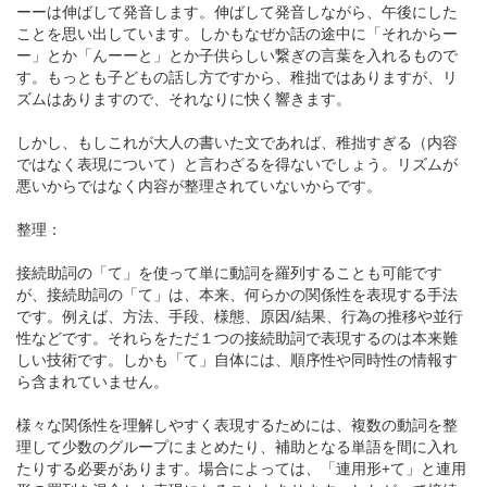
ーーは伸ばして発音します。伸ばして発音しながら、午後にした
ことを思い出しています。しかもなぜか話の途中に「それからー
ー」とか「んーーと」とか子供らしい繋ぎの言葉を入れるもので
す。もっとも子どもの話し方ですから、稚拙ではありますが、リ
ズムはありますので、それなりに快く響きます。
しかし、もしこれが大人の書いた文であれば、稚拙すぎる（内容
ではなく表現について）と言わざるを得ないでしょう。リズムが
悪いからではなく内容が整理されていないからです。
整理：
接続助詞の「て」を使って単に動詞を羅列することも可能です
が、接続助詞の「て」は、本来、何らかの関係性を表現する手法
です。例えば、方法、手段、様態、原因/結果、行為の推移や並行
性などです。それらをただ１つの接続助詞で表現するのは本来難
しい技術です。しかも「て」自体には、順序性や同時性の情報す
ら含まれていません。
様々な関係性を理解しやすく表現するためには、複数の動詞を整
理して少数のグループにまとめたり、補助となる単語を間に入れ
たりする必要があります。場合によっては、「連用形+て」と連用