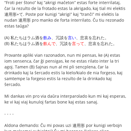
“Froti per ŝtono” kaj “akrigi maĉeton” estas forte interrilataj,
ĉar la rezulto de la frotado estas la akrigado, kaj tial mi elektis
連用形+て. Poste por kunigi “akrigi” kaj “tranĉi” mi elektis la
nudan 連用形 pro manko de forta interrilato. Ĉu tiu rezonado
estas taŭga?
(A) 私たちはラム酒を
飲み
、冗談を
言い
、悲哀を忘れた。
(B) 私たちはラム酒を
飲んで
、冗談を
言って
、悲哀を忘れた。
Provante apliki vian razonadon, nun mi pensas, ke (A) estas
iom sensenca, ĉar ĝi pensigas, ke ne estas rilato inter la tri
agoj. Tamen (B) ŝajnas nun al mi pli sencplena, ĉar la
drinkado kaj la ŝercado estis la kielo/kialo de nia forgeso, kaj
samtempe la forgeso estis la rezulto de la drinkado kaj
ŝercado.
Mi dankas vin pro via daŭra interparolado kun mi kaj esperas,
ke vi kaj viaj kunuloj fartas bone kaj estas sanaj.
- - - -
Aldona demando: Ĉu mi povas uzi 連用形 por kunigi verbojn