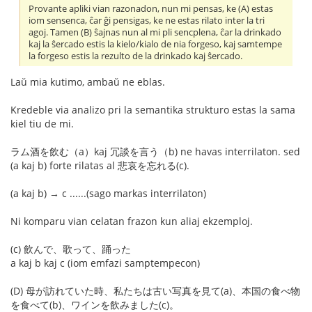
Provante apliki vian razonadon, nun mi pensas, ke (A) estas
iom sensenca, ĉar ĝi pensigas, ke ne estas rilato inter la tri
agoj. Tamen (B) ŝajnas nun al mi pli sencplena, ĉar la drinkado
kaj la ŝercado estis la kielo/kialo de nia forgeso, kaj samtempe
la forgeso estis la rezulto de la drinkado kaj ŝercado.
Laŭ mia kutimo, ambaŭ ne eblas.
Kredeble via analizo pri la semantika strukturo estas la sama
kiel tiu de mi.
ラム酒を飲む（a）kaj 冗談を言う（b) ne havas interrilaton. sed
(a kaj b) forte rilatas al 悲哀を忘れる(c).
(a kaj b) → c ......(sago markas interrilaton)
Ni komparu vian celatan frazon kun aliaj ekzemploj.
(c) 飲んで、歌って、踊った
a kaj b kaj c (iom emfazi samptempecon)
(D) 母が訪れていた時、私たちは古い写真を見て(a)、本国の食べ物
を食べて(b)、ワインを飲みました(c)。