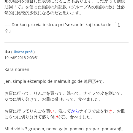
形の羅列を混合した表現になることもあります。したがって接続
助詞「て」を使った動詞の列記数（グループ内の動詞の数）は必
然的に比較的少数になるのだと思います。
---- Dankon pro via instruo pri 'sekvante' kaj trauko de 「も
ぐ」
ito
(
Ukázat profil
)
19. září 2018 2:03:51
Kara nornen,
Jen, simpla ekzemplo de malmultigo de 連用形+て.
お店に行って、りんごを買って、洗って、ナイフで皮を剥いて、
６つに切り分けて、お皿に盛[も]って、食べました。
お店に行っ
て
りんごを買
い
、洗っ
て
から
ナイフで皮を剥
き
、お皿
に６つに切り分け
て
盛り付
け
(て)
、食べました。
Mi dividis 3 grupojn, nome gajni pomon, prepari por aranĝi,