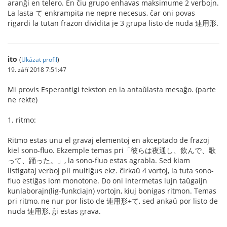
aranĝi en telero. En ĉiu grupo enhavas maksimume 2 verbojn.
La lasta て enkrampita ne nepre necesus, ĉar oni povas
rigardi la tutan frazon dividita je 3 grupa listo de nuda 連用形.
ito
(
Ukázat profil
)
19. září 2018 7:51:47
Mi provis Esperantigi tekston en la antaŭlasta mesaĝo. (parte
ne rekte)
1. ritmo:
Ritmo estas unu el gravaj elementoj en akceptado de frazoj
kiel sono-fluo. Ekzemple temas pri「彼らは夜通し、飲んで、歌
って、踊った。」, la sono-fluo estas agrabla. Sed kiam
listigataj verboj pli multiĝus ekz. ĉirkaŭ 4 vortoj, la tuta sono-
fluo estiĝas iom monotone. Do oni intermetas iujn taŭgaijn
kunlaborajn(lig-funkciajn) vortojn, kiuj bonigas ritmon. Temas
pri ritmo, ne nur por listo de 連用形+て, sed ankaŭ por listo de
nuda 連用形, ĝi estas grava.