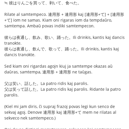
≒ 彼はりんごを買って、剥いて、食べた。
Rilate al samtempeco. 連用形 + 連用形 kaj [連用形+て] + [連用形
+て] iom ne samas. Kiam oni rigaras iom da tempdaŭro,
samtempa. Ambaŭ povas indiki samtempecon.
彼らは夜通し、飲み、歌い、踊った。Ili drinkis, kantis kaj dancis
tranokte.
彼らは夜通し、飲んで、歌って、踊った。Ili drinkis, kantis kaj
dancis tranokte.
Sed kiam oni rigardas agojn kiuj ja samtempe okazas aŭ
daŭras, samtempa, 連用形 + 連用形 ne taŭgas.
父は笑い、話した。La patro ridis kaj parolis.
父は笑って話した。La patro ridis kaj parolis. Ridante la patro
parolis.
(Kiel mi jam diris, ĉi supraj frazoj povas legi kun senco de
sekvaj agoj. Denove 連用形 kaj 連用形+て mem ne rilatas al
sekveco nek samtempeco.)