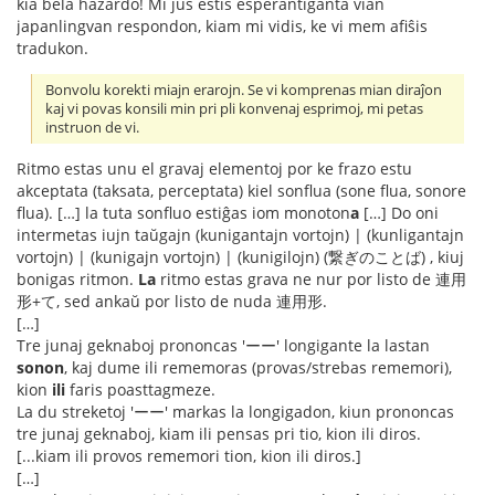
kia bela hazardo! Mi ĵus estis esperantiganta vian
japanlingvan respondon, kiam mi vidis, ke vi mem afiŝis
tradukon.
Bonvolu korekti miajn erarojn. Se vi komprenas mian diraĵon
kaj vi povas konsili min pri pli konvenaj esprimoj, mi petas
instruon de vi.
Ritmo estas unu el gravaj elementoj por ke frazo estu
akceptata (taksata, perceptata) kiel sonflua (sone flua, sonore
flua). […] la tuta sonfluo estiĝas iom monoton
a
[…] Do oni
intermetas iujn taŭgajn (kunigantajn vortojn) | (kunligantajn
vortojn) | (kunigajn vortojn) | (kunigilojn) (繋ぎのことば) , kiuj
bonigas ritmon.
La
ritmo estas grava ne nur por listo de 連用
形+て, sed ankaŭ por listo de nuda 連用形.
[…]
Tre junaj geknaboj prononcas 'ーー' longigante la lastan
sonon
, kaj dume ili rememoras (provas/strebas rememori),
kion
ili
faris poasttagmeze.
La du streketoj 'ーー' markas la longigadon, kiun prononcas
tre junaj geknaboj, kiam ili pensas pri tio, kion ili diros.
[...kiam ili provos rememori tion, kion ili diros.]
[…]