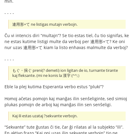
min.
- - - -
連用形+て ne listigas mutajn verbojn.
Ĉu vi intencis diri “multajn”? Se tio estas tiel, ĉu tio signifas, ke
ne estas kutime listigi multe da verboj per 連用形+て? Ke oni
nur uzas 連用形+て kiam la listo enhavas malmulte da verboj?
- - - -
もぐ・捥ぐ preni(? demeti) ion ligitan de io, turnante tirante
kaj fleksante. (mi ne konis la 漢字 (^^;）
Eble la plej kutima Esperanta verbo estus “pluki”?
Homoj aĉetas pomojn kaj manĝas ilin senŝeliginte, sed simioj
plukas pomojn de arboj kaj manĝas ilin sen senŝeligi.
Kaj ili estas uzataj ?sekvante verbojn.
“Sekvante” tute ĝustas ĉi tie, ĉar ĝi rilatas al la subjekto “ili”.
En aktivo frazo “Kaj oni uzas ilin sekvante verbojn” tio ne