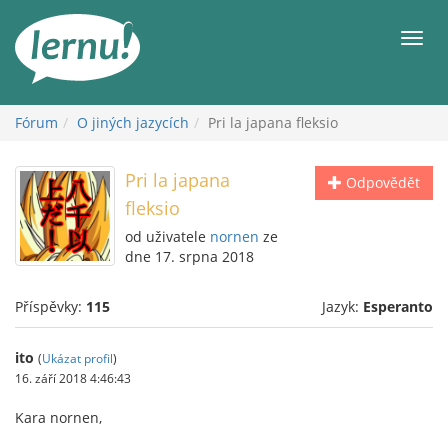
Přejít
k
Men
obsahu
Fórum
O jiných jazycích
Pri la japana fleksio
Pri la japana
Odpovědět
fleksio
od uživatele
nornen
ze
dne 17. srpna 2018
Příspěvky:
115
Jazyk:
Esperanto
ito
(
Ukázat profil
)
16. září 2018 4:46:43
Kara nornen,