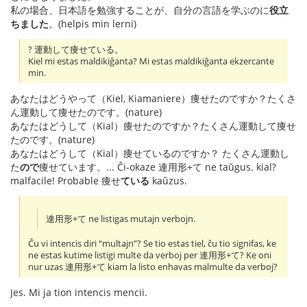
私の場合、日本語を勉強することが、自分の言語を学ぶのに
役立
ちました
。(helpis min lerni)
? 運動して痩せている。
Kiel mi estas maldikiĝanta? Mi estas maldikiĝanta ekzercante
min.
あなたはどうやって（Kiel, Kiamaniere）痩せたのですか？たくさ
ん運動して痩せたのです。(nature)
あなたはどうして（Kial）痩せたのですか？たくさん運動して痩せ
たのです。(nature)
あなたはどうして（Kial）痩せているのですか？ たくさん運動し
た
ので
痩せています。... Ĉi-okaze 連用形+て ne taŭgus. kial?
malfacile! Probable 痩せ
ている
kaŭzus.
連用形+て ne listigas mutajn verbojn.
Ĉu vi intencis diri “multajn”? Se tio estas tiel, ĉu tio signifas, ke
ne estas kutime listigi multe da verboj per 連用形+て? Ke oni
nur uzas 連用形+て kiam la listo enhavas malmulte da verboj?
Jes. Mi ja tion intencis mencii.