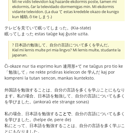
Mi ne vidis televidon kaj hazarde ekdormis poste, tamen mi
ekdormis, ĉar la televidado dormemigas min. Mi ekdormis
vidante televidon. (La dua て estas kredeble okazo de kunigo
kun 補助, ĉi tie しまう.)
テレビを見ていて眠ってしまった。(Kia-state)
眠ってしまった estas taŭge kaj ĝuste uzita.
? 日本語の勉強して、自分の言語について多くを学んだ。
Kiel mi lernis multe pri mia lingvo? Mi lernis multe, studante la
japanan.
Ĉi-okaze nur tia esprimo kun 連用形+て ne taŭgus pro tio ke
「勉強して」ne rekte pridiras kielecon de 学んだ kaj por
kompreni la tutan sencon, mankas kunteksto.
外国語を勉強することは、自分の言語を多くを学ぶことにもなり
ます。私の場合、日本語を勉強して、自分の言語についても多く
を学びました。(ankoraŭ ete strange sonas)
私の場合、日本語を勉強する
ことで
、自分の言語についても多く
を学びました。(helpe de, pere de)
私にとって、日本語を勉強することは、自分の言語を多く学ぶこ
とにもなりました。