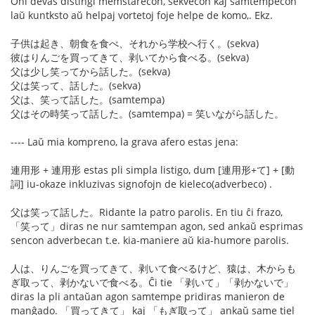
Oni devas distingi memstarecon, sekvecon kaj samtempecon
laŭ kuntksto aŭ helpaj vortetoj foje helpe de komo,. Ekz.
子供は起き、朝食を食べ、それから学校へ行く。(sekva)
彼はりんごを買ってきて、剥いてから食べる。(sekva)
父は少し笑ってから話した。(sekva)
父は笑って、話した。(sekva)
父は、笑って話した。(samtempa)
父はその時笑って話した。(samtempa) = 笑いながら話した。
---- Laŭ mia kompreno, la grava afero estas jena:
連用形 + 連用形 estas pli simpla listigo, dum [連用形+て] + [動
詞] iu-okaze inkluzivas signofojn de kieleco(adverbeco) .
父は笑って話した。Ridante la patro parolis. En tiu ĉi frazo,
「笑って」diras ne nur samtempan agon, sed ankaŭ esprimas
sencon adverbecan t.e. kia-maniere aŭ kia-humore parolis.
人は、りんごを買ってきて、剥いて食べるけど、猿は、木からも
ぎ取って、剥かないで食べる。Ĉi tie 「剥いて」「剥かないで」
diras la pli antaŭan agon samtempe pridiras manieron de
manĝado. 「買ってきて」 kaj 「もぎ取って」 ankaŭ same tiel