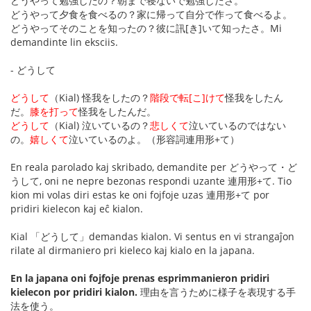
どうやって勉強したの？朝まで寝ないで勉強したさ。
どうやって夕食を食べるの？家に帰って自分で作って食べるよ。
どうやってそのことを知ったの？彼に訊[き]いて知ったさ。Mi
demandinte lin eksciis.
- どうして
どうして
（Kial) 怪我をしたの？
階段で転[こ]けて
怪我をしたん
だ。
膝を打って
怪我をしたんだ。
どうして
（Kial) 泣いているの？
悲しくて
泣いているのではない
の。
嬉しくて
泣いているのよ。（形容詞連用形+て）
En reala parolado kaj skribado, demandite per どうやって・ど
うして, oni ne nepre bezonas respondi uzante 連用形+て. Tio
kion mi volas diri estas ke oni fojfoje uzas 連用形+て por
pridiri kielecon kaj eĉ kialon.
Kial 「どうして」demandas kialon. Vi sentus en vi strangaĵon
rilate al dirmaniero pri kieleco kaj kialo en la japana.
En la japana oni fojfoje prenas esprimmanieron pridiri
kielecon por pridiri kialon.
理由を言うために様子を表現する手
法を使う。