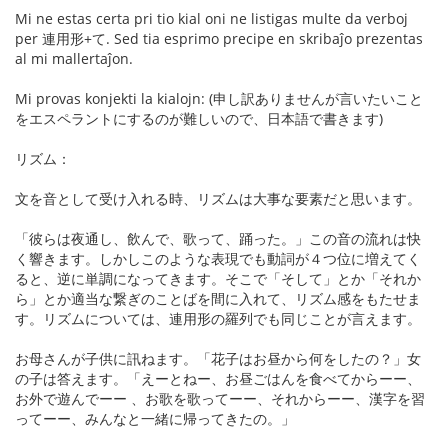
Mi ne estas certa pri tio kial oni ne listigas multe da verboj
per 連用形+て. Sed tia esprimo precipe en skribaĵo prezentas
al mi mallertaĵon.
Mi provas konjekti la kialojn: (申し訳ありませんが言いたいこと
をエスペラントにするのが難しいので、日本語で書きます)
リズム：
文を音として受け入れる時、リズムは大事な要素だと思います。
「彼らは夜通し、飲んで、歌って、踊った。」この音の流れは快
く響きます。しかしこのような表現でも動詞が４つ位に増えてく
ると、逆に単調になってきます。そこで「そして」とか「それか
ら」とか適当な繋ぎのことばを間に入れて、リズム感をもたせま
す。リズムについては、連用形の羅列でも同じことが言えます。
お母さんが子供に訊ねます。「花子はお昼から何をしたの？」女
の子は答えます。「えーとねー、お昼ごはんを食べてからーー、
お外で遊んでーー 、お歌を歌ってーー、それからーー、漢字を習
ってーー、みんなと一緒に帰ってきたの。」