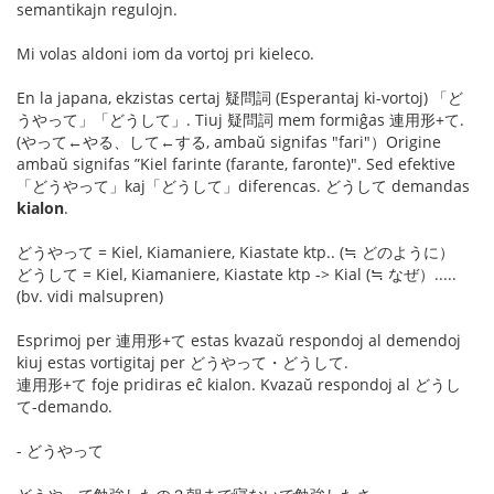
semantikajn regulojn.
Mi volas aldoni iom da vortoj pri kieleco.
En la japana, ekzistas certaj 疑問詞 (Esperantaj ki-vortoj) 「ど
うやって」「どうして」. Tiuj 疑問詞 mem formiĝas 連用形+て.
(やって←やる、して←する, ambaŭ signifas "fari"）Origine
ambaŭ signifas ”Kiel farinte (farante, faronte)". Sed efektive
「どうやって」kaj「どうして」diferencas. どうして demandas
kialon
.
どうやって = Kiel, Kiamaniere, Kiastate ktp.. (≒ どのように）
どうして = Kiel, Kiamaniere, Kiastate ktp -> Kial (≒ なぜ）.....
(bv. vidi malsupren)
Esprimoj per 連用形+て estas kvazaŭ respondoj al demendoj
kiuj estas vortigitaj per どうやって・どうして.
連用形+て foje pridiras eĉ kialon. Kvazaŭ respondoj al どうし
て-demando.
- どうやって