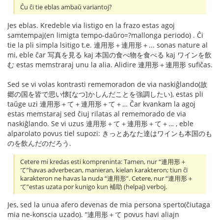
Ĉu ĉi tie eblas ambaŭ variantoj?
Jes eblas. Kredeble via listigo en la frazo estas agoj
samtempaj(en limigta tempo-daŭro=?mallonga periodo) . Ĉi
tie la pli simpla lsitigo t.e. 連用形＋連用形＋... sonas nature al
mi, eble ĉar 写真を見る kaj 本国の食べ物を食べる kaj ワインを飲
む estas memstraraj unu la alia. Alidire 連用形＋連用形 sufiĉas.
Sed se vi volas kontrasti rememoradon de via naskiĝlando(故
郷の国を皆で思い懐[なつ]かしんだことを強調したい), estas pli
taŭge uzi 連用形＋て＋連用形＋て＋… Ĉar kvankam la agoj
estas memstaraj sed ĉiuj rilatas al rememorado de via
naskiĝlando. Se vi uzus 連用形＋て＋連用形＋て＋… , eble
alparolato povus tiel supozi: きっとあなた達はワインも本国のも
のを飲んだのだろう.
Cetere mi kredas esti kompreninta: Tamen, nur “連用形＋
て”havas adverbecan, manieran, kielan karakteron; tiun ĉi
karakteron ne havas la nuda “連用形”. Cetere, nur “連用形＋
て”estas uzata por kunigo kun 補助 (helpaj) verboj.
Jes, sed la unua afero devenas de mia persona sperto(ĉiutaga
mia ne-konscia uzado). “連用形＋て povus havi aliajn