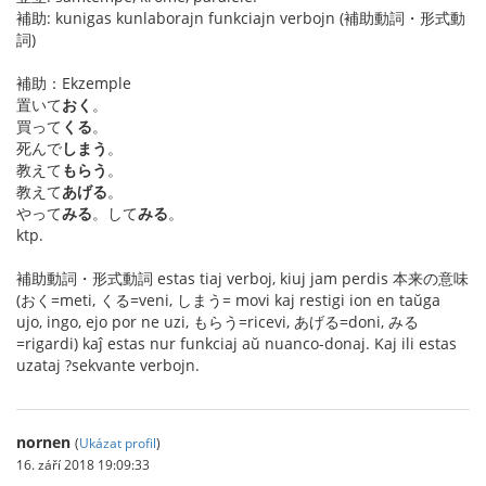
補助: kunigas kunlaborajn funkciajn verbojn (補助動詞・形式動
詞)
補助：Ekzemple
置いて
おく
。
買って
くる
。
死んで
しまう
。
教えて
もらう
。
教えて
あげる
。
やって
みる
。して
みる
。
ktp.
補助動詞・形式動詞 estas tiaj verboj, kiuj jam perdis 本来の意味
(おく=meti, くる=veni, しまう= movi kaj restigi ion en taŭga
ujo, ingo, ejo por ne uzi, もらう=ricevi, あげる=doni, みる
=rigardi) kaĵ estas nur funkciaj aŭ nuanco-donaj. Kaj ili estas
uzataj ?sekvante verbojn.
nornen
(
Ukázat profil
)
16. září 2018 19:09:33