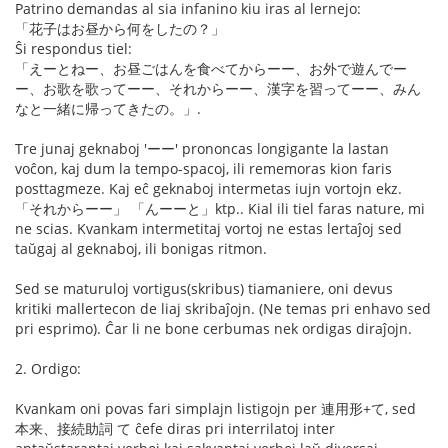
Patrino demandas al sia infanino kiu iras al lernejo:
「花子はお昼から何をしたの？」
Ŝi respondus tiel:
「えーとねー、お昼ごはんを食べてからーー、お外で遊んでー
ー、お歌を歌ってーー、それからーー、漢字を習ってーー、みん
なと一緒に帰ってきたの。」.
Tre junaj geknaboj 'ーー' prononcas longigante la lastan
voĉon, kaj dum la tempo-spacoj, ili rememoras kion faris
posttagmeze. Kaj eĉ geknaboj intermetas iujn vortojn ekz.
「それからーー」 「んーーと」ktp.. Kial ili tiel faras nature, mi
ne scias. Kvankam intermetitaj vortoj ne estas lertaĵoj sed
taŭgaj al geknaboj, ili bonigas ritmon.
Sed se maturuloj vortigus(skribus) tiamaniere, oni devus
kritiki mallertecon de liaj skribaĵojn. (Ne temas pri enhavo sed
pri esprimo). Ĉar li ne bone cerbumas nek ordigas diraĵojn.
2. Ordigo:
Kvankam oni povas fari simplajn listigojn per 連用形+て, sed
本来、接続助詞 て ĉefe diras pri interrilatoj inter