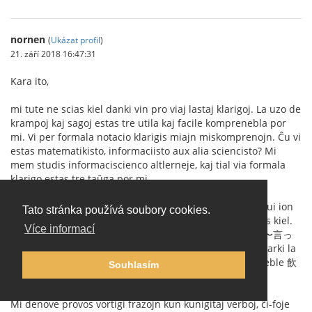
nornen
(
Ukázat profil
)
21. září 2018 16:47:31
Kara ito,
mi tute ne scias kiel danki vin pro viaj lastaj klarigoj. La uzo de
krampoj kaj sagoj estas tre utila kaj facile komprenebla por
mi. Vi per formala notacio klarigis miajn miskomprenojn. Ĉu vi
estas matematikisto, informaciisto aux alia sciencisto? Mi
mem studis informaciscienco altlerneje, kaj tial via formala
klarigo estas tre taŭga por mi.
Mi jam vidis mian eraron (
bildo 1
). Mi fakte celis konstrui ion
Tato stránka používá soubory cookies.
similan al (I) (たり〜たりする) (
bildo 2
), tamen mi ne sciis kiel.
Více informací
Mi ankaŭ komprenas la eblan dusencecon de (H) (飲み〜言っ
て〜忘れた) (
bildo 3
), tamen eble parolante oni povas marki la
intencitan signifcon per paŭzado aŭ intonacio, ĉu? Ĉu eble 飲
Souhlasím
み言ってーー忘れた kontraŭ 飲みーー言って忘れた?
Mi denove provos vortigi frazojn kun kunigitaj verboj, ĉi-foje