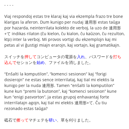
- - - -
Viaj respondoj estas tre klaraj kaj via ekzempla frazo tre bone
klarigas la aferon. Dum kunigo per nudaj 連用形 estas taŭga
por hazarda, neinterrilata kolekto de verboj, la uzo de 連用形
+て indikas rilaton (ĉu kielon, ĉu kialon, ĉu kaŭzon, ĉu rezulton,
ktp) inter la verboj. Mi provos vortigi du ekzemplojn kaj mi
petas al vi ĝustigi miajn erarojn, kaj vortajn, kaj gramatikajn.
スイッチを
押して
コンピュータの電源を
入れ
、パスワードを
打ち
込んで
セションを
始め
、ファイルを消しました。
“Enŝalti la komputilon”, “komenci sesionon” kaj “forigi
dosierojn” ne estas sence interrilataj, kaj tial mi elektis la
kunigo per la nuda 連用形. Tamen “enŝalti la komputilon”
kune kun “premi la butonon”, kaj “komenci sesionon” kune
kun “enigi pasvorton”, ja estas grupoj enhavantaj forte
interrilatajn agojn, kaj tial mi elektis 連用形+て. Ĉu tiu
rezonado estas taŭga?
砥石で
擦って
マチェテを
研い
、草を刈りました。