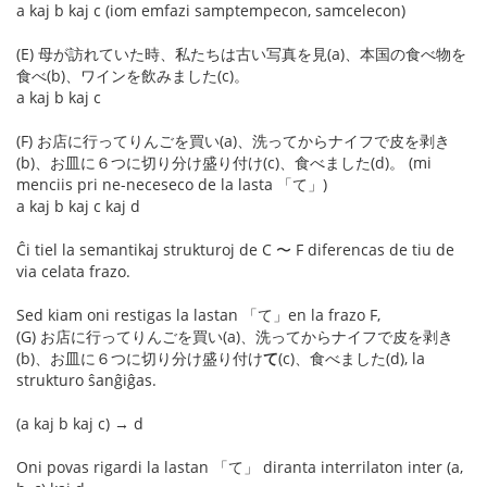
a kaj b kaj c (iom emfazi samptempecon, samcelecon)
(E) 母が訪れていた時、私たちは古い写真を見(a)、本国の食べ物を
食べ(b)、ワインを飲みました(c)。
a kaj b kaj c
(F) お店に行ってりんごを買い(a)、洗ってからナイフで皮を剥き
(b)、お皿に６つに切り分け盛り付け(c)、食べました(d)。 (mi
menciis pri ne-neceseco de la lasta 「て」)
a kaj b kaj c kaj d
Ĉi tiel la semantikaj strukturoj de C 〜 F diferencas de tiu de
via celata frazo.
Sed kiam oni restigas la lastan 「て」en la frazo F,
(G) お店に行ってりんごを買い(a)、洗ってからナイフで皮を剥き
(b)、お皿に６つに切り分け盛り付け
て
(c)、食べました(d), la
strukturo ŝanĝiĝas.
(a kaj b kaj c) → d
Oni povas rigardi la lastan 「て」 diranta interrilaton inter (a,