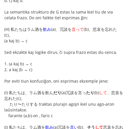
b, c) kaj d.
La semantika strukturo de G estas la sama kiel tiu de via
celata frazo. Do oni fatkte tiel esprimas ĝin:
(H) 私たちはラム酒を
飲み
(a)、冗談を
言って
(b)、悲哀を忘れた
(c)。
(a kaj b) → c
Sed ekzakte kaj logike dirus, ĉi supra frazo estas du-senca.
1. (a kaj b) → c
2. a kaj (b → c)
Por eviti tiun konfuziĝon, oni esprimas ekzemple jene:
(I) 私たちは、ラム酒を飲ん
だり
(a)冗談を言っ
たり
(b)
して
、悲哀を
忘れた(c)。
たり〜たりする traktas plurajn agojn kiel unu ago-aron
laŭsintakse.
farante (a,b)-on , faris c
(J) 私たちは、ラム酒を
飲み
(a)冗談を
言い
(b)、
そう
して
悲哀を忘れ