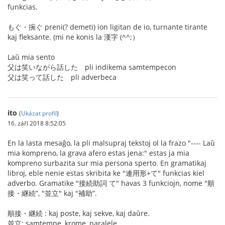
funkcias.
もぐ・捥ぐ preni(? demeti) ion ligitan de io, turnante tirante
kaj fleksante. (mi ne konis la 漢字 (^^;）
Laŭ mia sento
父は笑いながら話した pli indikema samtempecon
父は笑って話した pli adverbeca
ito
(
Ukázat profil
)
16. září 2018 8:52:05
En la lasta mesaĝo, la pli malsupraj tekstoj ol la frazo "---- Laŭ
mia kompreno, la grava afero estas jena:" estas ja mia
kompreno surbazita sur mia persona sperto. En gramatikaj
libroj, eble nenie estas skribita ke "連用形+て" funkcias kiel
adverbo. Gramatike "接続助詞 て" havas 3 funkciojn, nome "順
接・継続”, "並立" kaj "補助”.
順接・継続 : kaj poste, kaj sekve, kaj daŭre.
並立: samtempe, krome, paralele.