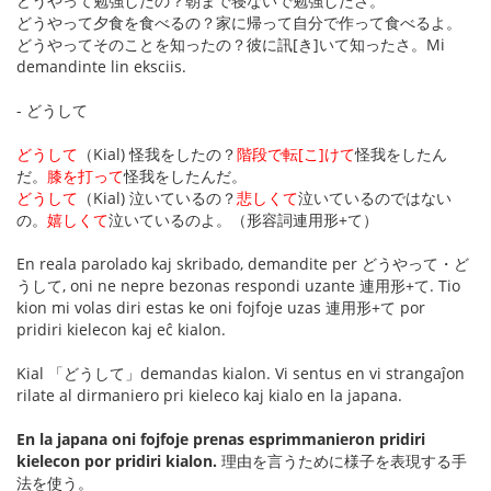
どうやって勉強したの？朝まで寝ないで勉強したさ。
どうやって夕食を食べるの？家に帰って自分で作って食べるよ。
どうやってそのことを知ったの？彼に訊[き]いて知ったさ。Mi
demandinte lin eksciis.
- どうして
どうして
（Kial) 怪我をしたの？
階段で転[こ]けて
怪我をしたん
だ。
膝を打って
怪我をしたんだ。
どうして
（Kial) 泣いているの？
悲しくて
泣いているのではない
の。
嬉しくて
泣いているのよ。（形容詞連用形+て）
En reala parolado kaj skribado, demandite per どうやって・ど
うして, oni ne nepre bezonas respondi uzante 連用形+て. Tio
kion mi volas diri estas ke oni fojfoje uzas 連用形+て por
pridiri kielecon kaj eĉ kialon.
Kial 「どうして」demandas kialon. Vi sentus en vi strangaĵon
rilate al dirmaniero pri kieleco kaj kialo en la japana.
En la japana oni fojfoje prenas esprimmanieron pridiri
kielecon por pridiri kialon.
理由を言うために様子を表現する手
法を使う。