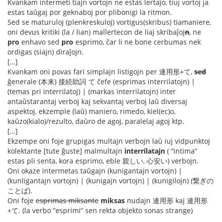
Kvankam intermeti tiajn vortojn ne estas lertaĵo, tiuj vortoj ja
estas taŭgaj por geknaboj por plibonigi la ritmon.
Sed se maturuloj (plenkreskuloj) vortigus(skribus) tiamaniere,
oni devus kritiki (la / lian) mallertecon de liaj skribaĵoj
n
, ne
pro
enhavo sed
pro
esprimo, ĉar li ne bone cerbumas nek
ordigas (siajn) diraĵojn.
[…]
Kvankam oni povas fari simplajn listigojn per 連用形+て,
sed
ĝenerale (本来) 接続助詞 て ĉefe (esprimas interrilatojn) |
(temas pri interrilatoj) | (markas interrilatojn) inter
antaŭstarantaj verboj kaj sekvantaj verboj laŭ diversaj
aspektoj, ekzemple (laŭ) maniero, rimedo, kiel(ec)o,
kaŭzo(kialo)/rezulto, daŭro de agoj, paralelaj agoj ktp.
[…]
Ekzempe oni foje grupigas multajn verbojn laŭ iuj vidpunktoj
kolektante [tute ĝuste] malmultajn
interrilatajn
( “intima”
estas pli senta, kora esprimo, eble 親しい, 心安い) verbojn.
Oni okaze intermetas taŭgajn (kunigantajn vortojn) |
(kunligantajn vortojn) | (kunigajn vortojn) | (kunigilojn) (繋ぎの
ことば).
Oni foje
esprimas miksante
miksas
nudajn 連用形 kaj 連用形
+て. (la verbo “esprimi” sen rekta objekto sonas strange)