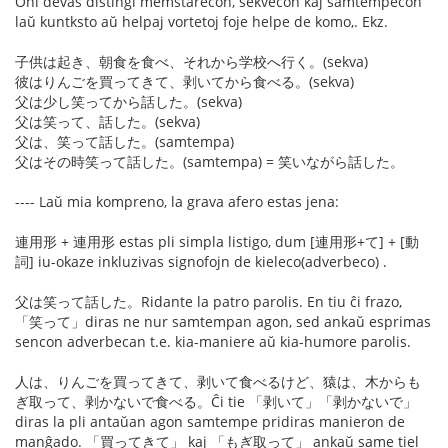
Oni devas distingi memstarecon, sekvecon kaj samtempecon
laŭ kuntksto aŭ helpaj vortetoj foje helpe de komo,. Ekz.
子供は起き、朝食を食べ、それから学校へ行く。(sekva)
彼はりんごを買ってきて、剥いてから食べる。(sekva)
父は少し笑ってから話した。(sekva)
父は笑って、話した。(sekva)
父は、笑って話した。(samtempa)
父はその時笑って話した。(samtempa) = 笑いながら話した。
---- Laŭ mia kompreno, la grava afero estas jena:
連用形 + 連用形 estas pli simpla listigo, dum [連用形+て] + [動
詞] iu-okaze inkluzivas signofojn de kieleco(adverbeco) .
父は笑って話した。Ridante la patro parolis. En tiu ĉi frazo,
「笑って」diras ne nur samtempan agon, sed ankaŭ esprimas
sencon adverbecan t.e. kia-maniere aŭ kia-humore parolis.
人は、りんごを買ってきて、剥いて食べるけど、猿は、木からも
ぎ取って、剥かないで食べる。Ĉi tie 「剥いて」「剥かないで」
diras la pli antaŭan agon samtempe pridiras manieron de
manĝado. 「買ってきて」 kaj 「もぎ取って」 ankaŭ same tiel