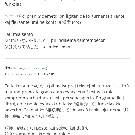
funkcias.
もぐ・捥ぐ preni(? demeti) ion ligitan de io, turnante tirante
kaj fleksante. (mi ne konis la 漢字 (^^;）
Laŭ mia sento
父は笑いながら話した pli indikema samtempecon
父は笑って話した pli adverbeca
ito
(
Погледати профил
)
16. септембар 2018. 08.52.05
En la lasta mesaĝo, la pli malsupraj tekstoj ol la frazo "---- Laŭ
mia kompreno, la grava afero estas jena:" estas ja mia
kompreno surbazita sur mia persona sperto. En gramatikaj
libroj, eble nenie estas skribita ke "連用形+て" funkcias kiel
adverbo. Gramatike "接続助詞 て" havas 3 funkciojn, nome "順
接・継続”, "並立" kaj "補助”.
順接・継続 : kaj poste, kaj sekve, kaj daŭre.
並立: samtempe, krome, paralele.