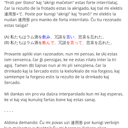
“Froti per ŝtono” kaj “akrigi maĉeton” estas forte interrilataj,
ĉar la rezulto de la frotado estas la akrigado, kaj tial mi elektis
連用形+て. Poste por kunigi “akrigi” kaj “tranĉi” mi elektis la
nudan 連用形 pro manko de forta interrilato. Ĉu tiu rezonado
estas taŭga?
(A) 私たちはラム酒を
飲み
、冗談を
言い
、悲哀を忘れた。
(B) 私たちはラム酒を
飲んで
、冗談を
言って
、悲哀を忘れた。
Provante apliki vian razonadon, nun mi pensas, ke (A) estas
iom sensenca, ĉar ĝi pensigas, ke ne estas rilato inter la tri
agoj. Tamen (B) ŝajnas nun al mi pli sencplena, ĉar la
drinkado kaj la ŝercado estis la kielo/kialo de nia forgeso, kaj
samtempe la forgeso estis la rezulto de la drinkado kaj
ŝercado.
Mi dankas vin pro via daŭra interparolado kun mi kaj esperas,
ke vi kaj viaj kunuloj fartas bone kaj estas sanaj.
- - - -
Aldona demando: Ĉu mi povas uzi 連用形 por kunigi verbojn