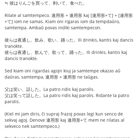
≒ 彼はりんごを買って、剥いて、食べた。
Rilate al samtempeco. 連用形 + 連用形 kaj [連用形+て] + [連用形
+て] iom ne samas. Kiam oni rigaras iom da tempdaŭro,
samtempa. Ambaŭ povas indiki samtempecon.
彼らは夜通し、飲み、歌い、踊った。Ili drinkis, kantis kaj dancis
tranokte.
彼らは夜通し、飲んで、歌って、踊った。Ili drinkis, kantis kaj
dancis tranokte.
Sed kiam oni rigardas agojn kiuj ja samtempe okazas aŭ
daŭras, samtempa, 連用形 + 連用形 ne taŭgas.
父は笑い、話した。La patro ridis kaj parolis.
父は笑って話した。La patro ridis kaj parolis. Ridante la patro
parolis.
(Kiel mi jam diris, ĉi supraj frazoj povas legi kun senco de
sekvaj agoj. Denove 連用形 kaj 連用形+て mem ne rilatas al
sekveco nek samtempeco.)