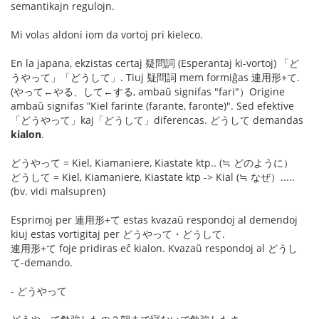
semantikajn regulojn.
Mi volas aldoni iom da vortoj pri kieleco.
En la japana, ekzistas certaj 疑問詞 (Esperantaj ki-vortoj) 「ど
うやって」「どうして」. Tiuj 疑問詞 mem formiĝas 連用形+て.
(やって←やる、して←する, ambaŭ signifas "fari"）Origine
ambaŭ signifas ”Kiel farinte (farante, faronte)". Sed efektive
「どうやって」kaj「どうして」diferencas. どうして demandas
kialon
.
どうやって = Kiel, Kiamaniere, Kiastate ktp.. (≒ どのように）
どうして = Kiel, Kiamaniere, Kiastate ktp -> Kial (≒ なぜ）.....
(bv. vidi malsupren)
Esprimoj per 連用形+て estas kvazaŭ respondoj al demendoj
kiuj estas vortigitaj per どうやって・どうして.
連用形+て foje pridiras eĉ kialon. Kvazaŭ respondoj al どうし
て-demando.
- どうやって