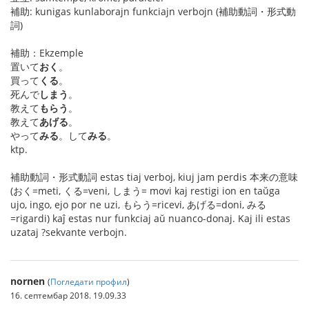
補助: kunigas kunlaborajn funkciajn verbojn (補助動詞・形式動
詞)
補助：Ekzemple
置いて
おく
。
買って
くる
。
死んで
しまう
。
教えて
もらう
。
教えて
あげる
。
やって
みる
。して
みる
。
ktp.
補助動詞・形式動詞 estas tiaj verboj, kiuj jam perdis 本来の意味
(おく=meti, くる=veni, しまう= movi kaj restigi ion en taŭga
ujo, ingo, ejo por ne uzi, もらう=ricevi, あげる=doni, みる
=rigardi) kaĵ estas nur funkciaj aŭ nuanco-donaj. Kaj ili estas
uzataj ?sekvante verbojn.
nornen
(
Погледати профил
)
16. септембар 2018. 19.09.33