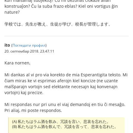
kun malsamaj subjektoj? Ĉu mi bezonas ĉiokaze alian
konstruaĵon? Ĉu la suba frazo eblas? Kiel oni vortigus ĝin
nature?
学校では、先生が教え、生徒が学び、校長が管理します。
ito
(
Погледати профил
)
20. септембар 2018. 23.47.11
Kara nornen,
Mi dankas al vi pro via korekto de mia Esperantigita teksto. Mi
ĉiam miras ke vi esprimas aferojn kiel koncize (ne uzante
malŝparajn vortojn sed elektante necesajn kaj konvenajn
vortojn) kaj precize.
Mi respondas nur pri unu el viaj demandoj en tiu ĉi mesaĝo.
Pri aliaj, mi poste respondos.
(A) 私たちはラム酒を飲み、冗談を言い、悲哀を忘れた。
(B) 私たちはラム酒を飲んで、冗談を言って、悲哀を忘れた。