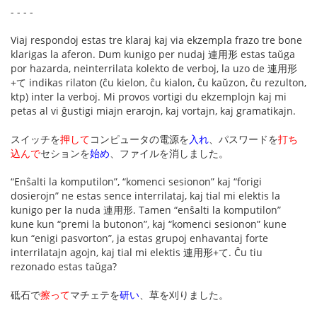
- - - -
Viaj respondoj estas tre klaraj kaj via ekzempla frazo tre bone
klarigas la aferon. Dum kunigo per nudaj 連用形 estas taŭga
por hazarda, neinterrilata kolekto de verboj, la uzo de 連用形
+て indikas rilaton (ĉu kielon, ĉu kialon, ĉu kaŭzon, ĉu rezulton,
ktp) inter la verboj. Mi provos vortigi du ekzemplojn kaj mi
petas al vi ĝustigi miajn erarojn, kaj vortajn, kaj gramatikajn.
スイッチを
押して
コンピュータの電源を
入れ
、パスワードを
打ち
込んで
セションを
始め
、ファイルを消しました。
“Enŝalti la komputilon”, “komenci sesionon” kaj “forigi
dosierojn” ne estas sence interrilataj, kaj tial mi elektis la
kunigo per la nuda 連用形. Tamen “enŝalti la komputilon”
kune kun “premi la butonon”, kaj “komenci sesionon” kune
kun “enigi pasvorton”, ja estas grupoj enhavantaj forte
interrilatajn agojn, kaj tial mi elektis 連用形+て. Ĉu tiu
rezonado estas taŭga?
砥石で
擦って
マチェテを
研い
、草を刈りました。