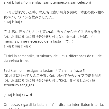
a kaj b kaj c (iom emfazi samptempecon, samcelecon)
(E) 母が訪れていた時、私たちは古い写真を見(a)、本国の食べ物を
食べ(b)、ワインを飲みました(c)。
a kaj b kaj c
(F) お店に行ってりんごを買い(a)、洗ってからナイフで皮を剥き
(b)、お皿に６つに切り分け盛り付け(c)、食べました(d)。 (mi
menciis pri ne-neceseco de la lasta 「て」)
a kaj b kaj c kaj d
Ĉi tiel la semantikaj strukturoj de C 〜 F diferencas de tiu de
via celata frazo.
Sed kiam oni restigas la lastan 「て」en la frazo F,
(G) お店に行ってりんごを買い(a)、洗ってからナイフで皮を剥き
(b)、お皿に６つに切り分け盛り付け
て
(c)、食べました(d), la
strukturo ŝanĝiĝas.
(a kaj b kaj c) → d
Oni povas rigardi la lastan 「て」 diranta interrilaton inter (a,