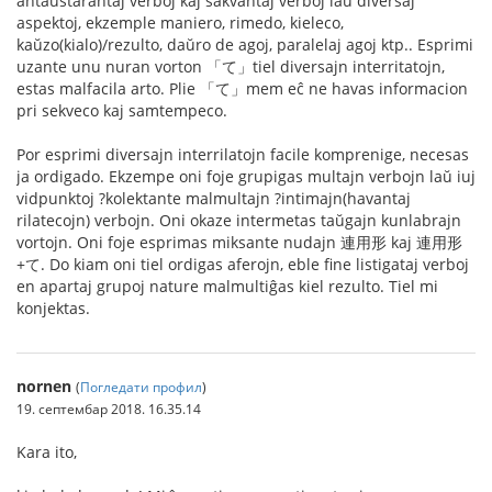
antaŭstarantaj verboj kaj sakvantaj verboj laŭ diversaj
aspektoj, ekzemple maniero, rimedo, kieleco,
kaŭzo(kialo)/rezulto, daŭro de agoj, paralelaj agoj ktp.. Esprimi
uzante unu nuran vorton 「て」tiel diversajn interritatojn,
estas malfacila arto. Plie 「て」mem eĉ ne havas informacion
pri sekveco kaj samtempeco.
Por esprimi diversajn interrilatojn facile komprenige, necesas
ja ordigado. Ekzempe oni foje grupigas multajn verbojn laŭ iuj
vidpunktoj ?kolektante malmultajn ?intimajn(havantaj
rilatecojn) verbojn. Oni okaze intermetas taŭgajn kunlabrajn
vortojn. Oni foje esprimas miksante nudajn 連用形 kaj 連用形
+て. Do kiam oni tiel ordigas aferojn, eble fine listigataj verboj
en apartaj grupoj nature malmultiĝas kiel rezulto. Tiel mi
konjektas.
nornen
(
Погледати профил
)
19. септембар 2018. 16.35.14
Kara ito,