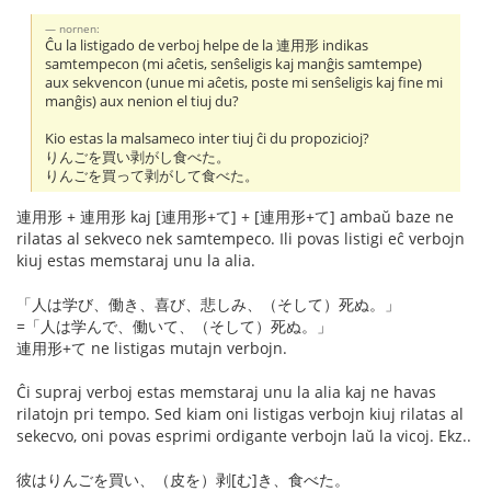
nornen:
Ĉu la listigado de verboj helpe de la 連用形 indikas
samtempecon (mi aĉetis, senŝeligis kaj manĝis samtempe)
aux sekvencon (unue mi aĉetis, poste mi senŝeligis kaj fine mi
manĝis) aux nenion el tiuj du?
Kio estas la malsameco inter tiuj ĉi du propozicioj?
りんごを買い剥がし食べた。
りんごを買って剥がして食べた。
連用形 + 連用形 kaj [連用形+て] + [連用形+て] ambaŭ baze ne
rilatas al sekveco nek samtempeco. Ili povas listigi eĉ verbojn
kiuj estas memstaraj unu la alia.
「人は学び、働き、喜び、悲しみ、（そして）死ぬ。」
=「人は学んで、働いて、（そして）死ぬ。」
連用形+て ne listigas mutajn verbojn.
Ĉi supraj verboj estas memstaraj unu la alia kaj ne havas
rilatojn pri tempo. Sed kiam oni listigas verbojn kiuj rilatas al
sekecvo, oni povas esprimi ordigante verbojn laŭ la vicoj. Ekz..
彼はりんごを買い、（皮を）剥[む]き、食べた。