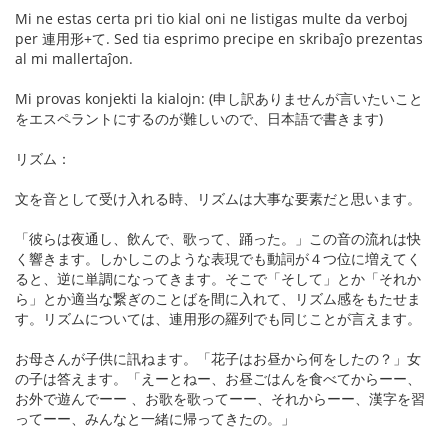
Mi ne estas certa pri tio kial oni ne listigas multe da verboj
per 連用形+て. Sed tia esprimo precipe en skribaĵo prezentas
al mi mallertaĵon.
Mi provas konjekti la kialojn: (申し訳ありませんが言いたいこと
をエスペラントにするのが難しいので、日本語で書きます)
リズム：
文を音として受け入れる時、リズムは大事な要素だと思います。
「彼らは夜通し、飲んで、歌って、踊った。」この音の流れは快
く響きます。しかしこのような表現でも動詞が４つ位に増えてく
ると、逆に単調になってきます。そこで「そして」とか「それか
ら」とか適当な繋ぎのことばを間に入れて、リズム感をもたせま
す。リズムについては、連用形の羅列でも同じことが言えます。
お母さんが子供に訊ねます。「花子はお昼から何をしたの？」女
の子は答えます。「えーとねー、お昼ごはんを食べてからーー、
お外で遊んでーー 、お歌を歌ってーー、それからーー、漢字を習
ってーー、みんなと一緒に帰ってきたの。」