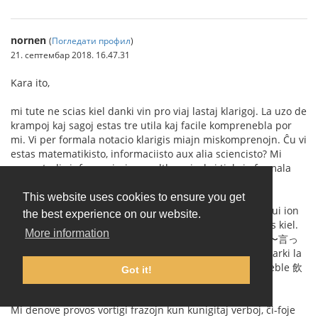
nornen
(
Погледати профил
)
21. септембар 2018. 16.47.31
Kara ito,
mi tute ne scias kiel danki vin pro viaj lastaj klarigoj. La uzo de
krampoj kaj sagoj estas tre utila kaj facile komprenebla por
mi. Vi per formala notacio klarigis miajn miskomprenojn. Ĉu vi
estas matematikisto, informaciisto aux alia sciencisto? Mi
mem studis informaciscienco altlerneje, kaj tial via formala
klarigo estas tre taŭga por mi.
This website uses cookies to ensure you get
Mi jam vidis mian eraron (
bildo 1
). Mi fakte celis konstrui ion
the best experience on our website.
similan al (I) (たり〜たりする) (
bildo 2
), tamen mi ne sciis kiel.
More information
Mi ankaŭ komprenas la eblan dusencecon de (H) (飲み〜言っ
て〜忘れた) (
bildo 3
), tamen eble parolante oni povas marki la
intencitan signifcon per paŭzado aŭ intonacio, ĉu? Ĉu eble 飲
Got it!
み言ってーー忘れた kontraŭ 飲みーー言って忘れた?
Mi denove provos vortigi frazojn kun kunigitaj verboj, ĉi-foje