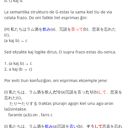
b, c) kaj d.
La semantika strukturo de G estas la sama kiel tiu de via
celata frazo. Do oni fatkte tiel esprimas ĝin:
(H) 私たちはラム酒を
飲み
(a)、冗談を
言って
(b)、悲哀を忘れた
(c)。
(a kaj b) → c
Sed ekzakte kaj logike dirus, ĉi supra frazo estas du-senca.
1. (a kaj b) → c
2. a kaj (b → c)
Por eviti tiun konfuziĝon, oni esprimas ekzemple jene:
(I) 私たちは、ラム酒を飲ん
だり
(a)冗談を言っ
たり
(b)
して
、悲哀を
忘れた(c)。
たり〜たりする traktas plurajn agojn kiel unu ago-aron
laŭsintakse.
farante (a,b)-on , faris c
(J) 私たちは、ラム酒を
飲み
(a)冗談を
言い
(b)、
そう
して
悲哀を忘れ