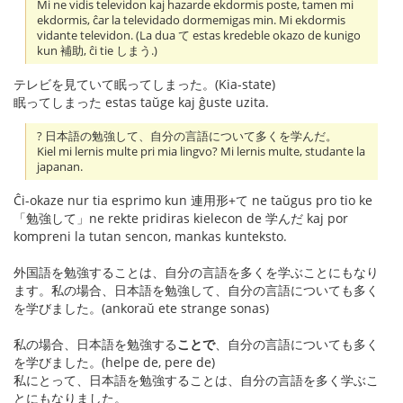
Mi ne vidis televidon kaj hazarde ekdormis poste, tamen mi
ekdormis, ĉar la televidado dormemigas min. Mi ekdormis
vidante televidon. (La dua て estas kredeble okazo de kunigo
kun 補助, ĉi tie しまう.)
テレビを見ていて眠ってしまった。(Kia-state)
眠ってしまった estas taŭge kaj ĝuste uzita.
? 日本語の勉強して、自分の言語について多くを学んだ。
Kiel mi lernis multe pri mia lingvo? Mi lernis multe, studante la
japanan.
Ĉi-okaze nur tia esprimo kun 連用形+て ne taŭgus pro tio ke
「勉強して」ne rekte pridiras kielecon de 学んだ kaj por
kompreni la tutan sencon, mankas kunteksto.
外国語を勉強することは、自分の言語を多くを学ぶことにもなり
ます。私の場合、日本語を勉強して、自分の言語についても多く
を学びました。(ankoraŭ ete strange sonas)
私の場合、日本語を勉強する
ことで
、自分の言語についても多く
を学びました。(helpe de, pere de)
私にとって、日本語を勉強することは、自分の言語を多く学ぶこ
とにもなりました。