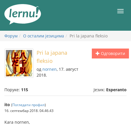
У
садржају
Мен
Форум
О осталим језицима
Pri la japana fleksio
Pri la japana
Одговорити
fleksio
од
nornen
, 17. август
2018.
Поруке:
115
Језик:
Esperanto
ito
(
Погледати профил
)
16. септембар 2018. 04.46.43
Kara nornen,