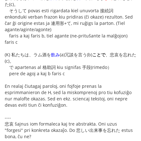
た(c)。
そうして povas esti rigardata kiel unuvorta 接続詞
enkonduki verban frazon kiu pridiras (ĉi okaze) rezulton. Sed
ĉar ĝi origine estas ja 連用形+て, mi ruĝigs la parton. (Tiel
agante/aginte/agonte)
faris a kaj faris b, tiel agante (ne-prituŝante la malĝojon)
faris c
(K) 私たちは、ラム酒を
飲み
(a)冗談を言う(b)
ことで
、悲哀を忘れた
(c)。
で apartenas al 格助詞 kiu signifas 手段(rimedo）
pere de agoj a kaj b faris c
En realaj ĉiutagaj paroloj, oni fojfoje prenas la
esprimmanieron de H, sed la miskomprenoj pro tiu kofuziĝo
nur malofte okazas. Sed en ekz. sciencaj tekstoj, oni nepre
devas eviti tiun ĉi konfuziĝon.
----
悲哀 ŝajnus iom formaleca kaj tre abstrakta. Oni uzus
"forgesi" pri konkreta okazaĵo. Do 悲しい出来事を忘れた estus
bona, ĉu ne?