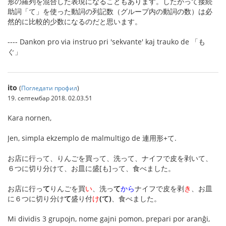
形の羅列を混合した表現になることもあります。したがって接続
助詞「て」を使った動詞の列記数（グループ内の動詞の数）は必
然的に比較的少数になるのだと思います。
---- Dankon pro via instruo pri 'sekvante' kaj trauko de 「も
ぐ」
ito
(
Погледати профил
)
19. септембар 2018. 02.03.51
Kara nornen,
Jen, simpla ekzemplo de malmultigo de 連用形+て.
お店に行って、りんごを買って、洗って、ナイフで皮を剥いて、
６つに切り分けて、お皿に盛[も]って、食べました。
お店に行っ
て
りんごを買
い
、洗っ
て
から
ナイフで皮を剥
き
、お皿
に６つに切り分け
て
盛り付
け
(て)
、食べました。
Mi dividis 3 grupojn, nome gajni pomon, prepari por aranĝi,