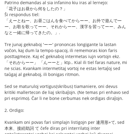
Patrino demandas al sia infanino kiu iras al lernejo:
「花子はお昼から何をしたの？」
Ŝi respondus tiel:
「えーとねー、お昼ごはんを食べてからーー、お外で遊んでー
ー、お歌を歌ってーー、それからーー、漢字を習ってーー、みん
なと一緒に帰ってきたの。」.
Tre junaj geknaboj 'ーー' prononcas longigante la lastan
voĉon, kaj dum la tempo-spacoj, ili rememoras kion faris
posttagmeze. Kaj eĉ geknaboj intermetas iujn vortojn ekz.
「それからーー」 「んーーと」ktp.. Kial ili tiel faras nature, mi
ne scias. Kvankam intermetitaj vortoj ne estas lertaĵoj sed
taŭgaj al geknaboj, ili bonigas ritmon.
Sed se maturuloj vortigus(skribus) tiamaniere, oni devus
kritiki mallertecon de liaj skribaĵojn. (Ne temas pri enhavo sed
pri esprimo). Ĉar li ne bone cerbumas nek ordigas diraĵojn.
2. Ordigo:
Kvankam oni povas fari simplajn listigojn per 連用形+て, sed
本来、接続助詞 て ĉefe diras pri interrilatoj inter