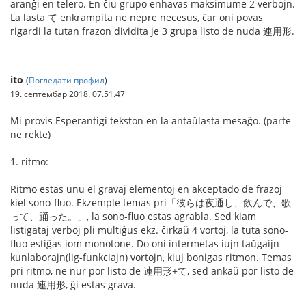
aranĝi en telero. En ĉiu grupo enhavas maksimume 2 verbojn.
La lasta て enkrampita ne nepre necesus, ĉar oni povas
rigardi la tutan frazon dividita je 3 grupa listo de nuda 連用形.
ito
(
Погледати профил
)
19. септембар 2018. 07.51.47
Mi provis Esperantigi tekston en la antaŭlasta mesaĝo. (parte
ne rekte)
1. ritmo:
Ritmo estas unu el gravaj elementoj en akceptado de frazoj
kiel sono-fluo. Ekzemple temas pri「彼らは夜通し、飲んで、歌
って、踊った。」, la sono-fluo estas agrabla. Sed kiam
listigataj verboj pli multiĝus ekz. ĉirkaŭ 4 vortoj, la tuta sono-
fluo estiĝas iom monotone. Do oni intermetas iujn taŭgaijn
kunlaborajn(lig-funkciajn) vortojn, kiuj bonigas ritmon. Temas
pri ritmo, ne nur por listo de 連用形+て, sed ankaŭ por listo de
nuda 連用形, ĝi estas grava.