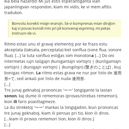
kia bela hazardo! Mi ĵus estis esperantiganta vian
japanlingvan respondon, kiam mi vidis, ke vi mem afiŝis
tradukon.
Bonvolu korekti miajn erarojn. Se vi komprenas mian diraĵon
kaj vi povas konsili min pri pli konvenaj esprimoj, mi petas
instruon de vi.
Ritmo estas unu el gravaj elementoj por ke frazo estu
akceptata (taksata, perceptata) kiel sonflua (sone flua, sonore
flua). […] la tuta sonfluo estiĝas iom monoton
a
[…] Do oni
intermetas iujn taŭgajn (kunigantajn vortojn) | (kunligantajn
vortojn) | (kunigajn vortojn) | (kunigilojn) (繋ぎのことば) , kiuj
bonigas ritmon.
La
ritmo estas grava ne nur por listo de 連用
形+て, sed ankaŭ por listo de nuda 連用形.
[…]
Tre junaj geknaboj prononcas 'ーー' longigante la lastan
sonon
, kaj dume ili rememoras (provas/strebas rememori),
kion
ili
faris poasttagmeze.
La du streketoj 'ーー' markas la longigadon, kiun prononcas
tre junaj geknaboj, kiam ili pensas pri tio, kion ili diros.
[...kiam ili provos rememori tion, kion ili diros.]
[…]