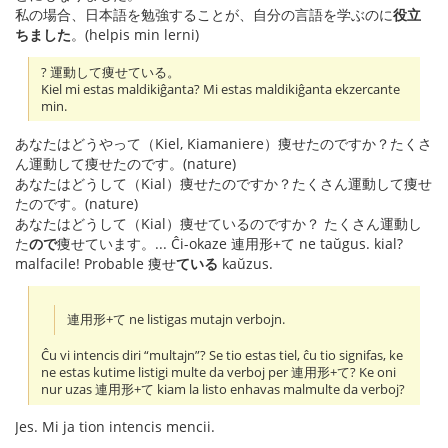
私の場合、日本語を勉強することが、自分の言語を学ぶのに
役立
ちました
。(helpis min lerni)
? 運動して痩せている。
Kiel mi estas maldikiĝanta? Mi estas maldikiĝanta ekzercante
min.
あなたはどうやって（Kiel, Kiamaniere）痩せたのですか？たくさ
ん運動して痩せたのです。(nature)
あなたはどうして（Kial）痩せたのですか？たくさん運動して痩せ
たのです。(nature)
あなたはどうして（Kial）痩せているのですか？ たくさん運動し
た
ので
痩せています。... Ĉi-okaze 連用形+て ne taŭgus. kial?
malfacile! Probable 痩せ
ている
kaŭzus.
連用形+て ne listigas mutajn verbojn.
Ĉu vi intencis diri “multajn”? Se tio estas tiel, ĉu tio signifas, ke
ne estas kutime listigi multe da verboj per 連用形+て? Ke oni
nur uzas 連用形+て kiam la listo enhavas malmulte da verboj?
Jes. Mi ja tion intencis mencii.