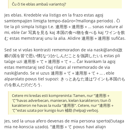
Ĉu ĉi tie eblas ambaŭ variantoj?
Jes eblas. Kredeble via listigo en la frazo estas agoj
samtempaj(en limigta tempo-daŭro=?mallonga periodo) . Ĉi
tie la pli simpla lsitigo t.e. 連用形＋連用形＋... sonas nature al
mi, eble ĉar 写真を見る kaj 本国の食べ物を食べる kaj ワインを飲
む estas memstraraj unu la alia. Alidire 連用形＋連用形 sufiĉas.
Sed se vi volas kontrasti rememoradon de via naskiĝlando(故
郷の国を皆で思い懐[なつ]かしんだことを強調したい), estas pli
taŭge uzi 連用形＋て＋連用形＋て＋… Ĉar kvankam la agoj
estas memstaraj sed ĉiuj rilatas al rememorado de via
naskiĝlando. Se vi uzus 連用形＋て＋連用形＋て＋… , eble
alparolato povus tiel supozi: きっとあなた達はワインも本国のも
のを飲んだのだろう.
Cetere mi kredas esti kompreninta: Tamen, nur “連用形＋
て”havas adverbecan, manieran, kielan karakteron; tiun ĉi
karakteron ne havas la nuda “連用形”. Cetere, nur “連用形＋
て”estas uzata por kunigo kun 補助 (helpaj) verboj.
Jes, sed la unua afero devenas de mia persona sperto(ĉiutaga
mia ne-konscia uzado). “連用形＋て povus havi aliajn