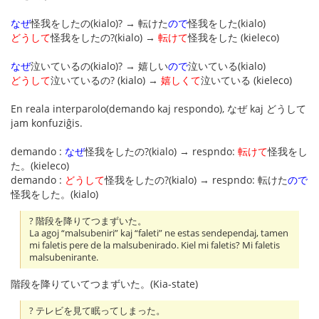
なぜ
怪我をしたの(kialo)? → 転けた
ので
怪我をした(kialo)
どうして
怪我をしたの?(kialo) →
転けて
怪我をした (kieleco)
なぜ
泣いているの(kialo)? → 嬉しい
ので
泣いている(kialo)
どうして
泣いているの? (kialo) →
嬉しくて
泣いている (kieleco)
En reala interparolo(demando kaj respondo), なぜ kaj どうして
jam konfuziĝis.
demando :
なぜ
怪我をしたの?(kialo) → respndo:
転けて
怪我をし
た。(kieleco)
demando :
どうして
怪我をしたの?(kialo) → respndo: 転けた
ので
怪我をした。(kialo)
? 階段を降りてつまずいた。
La agoj “malsubeniri” kaj “faleti” ne estas sendependaj, tamen
mi faletis pere de la malsubenirado. Kiel mi faletis? Mi faletis
malsubenirante.
階段を降りていてつまずいた。(Kia-state)
? テレビを見て眠ってしまった。