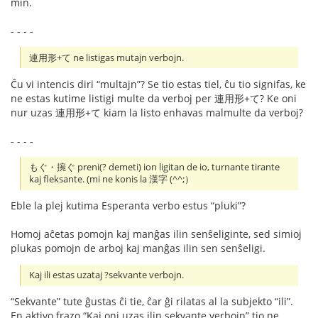
min.
- - - -
連用形+て ne listigas mutajn verbojn.
Ĉu vi intencis diri “multajn”? Se tio estas tiel, ĉu tio signifas, ke
ne estas kutime listigi multe da verboj per 連用形+て? Ke oni
nur uzas 連用形+て kiam la listo enhavas malmulte da verboj?
- - - -
もぐ・捥ぐ preni(? demeti) ion ligitan de io, turnante tirante
kaj fleksante. (mi ne konis la 漢字 (^^;）
Eble la plej kutima Esperanta verbo estus “pluki”?
Homoj aĉetas pomojn kaj manĝas ilin senŝeliginte, sed simioj
plukas pomojn de arboj kaj manĝas ilin sen senŝeligi.
Kaj ili estas uzataj ?sekvante verbojn.
“Sekvante” tute ĝustas ĉi tie, ĉar ĝi rilatas al la subjekto “ili”.
En aktivo frazo “Kaj oni uzas ilin sekvante verbojn” tio ne