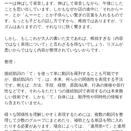
ーーは伸ばして発音します。伸ばして発音しながら、午後にした
ことを思い出しています。しかもなぜか話の途中に「それからー
ー」とか「んーーと」とか子供らしい繋ぎの言葉を入れるもので
す。もっとも子どもの話し方ですから、稚拙ではありますが、リ
ズムはありますので、それなりに快く響きます。
しかし、もしこれが大人の書いた文であれば、稚拙すぎる（内容
ではなく表現について）と言わざるを得ないでしょう。リズムが
悪いからではなく内容が整理されていないからです。
整理：
接続助詞の「て」を使って単に動詞を羅列することも可能です
が、接続助詞の「て」は、本来、何らかの関係性を表現する手法
です。例えば、方法、手段、様態、原因/結果、行為の推移や並行
性などです。それらをただ１つの接続助詞で表現するのは本来難
しい技術です。しかも「て」自体には、順序性や同時性の情報す
ら含まれていません。
様々な関係性を理解しやすく表現するためには、複数の動詞を整
理して少数のグループにまとめたり、補助となる単語を間に入れ
たりする必要があります。場合によっては、「連用形+て」と連用