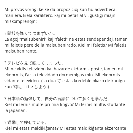
Mi provos vortigi kelke da propozicioj kun tiu adverbeca,
maniera, kiela karaktero, kaj mi petas al vi, ĝustigi miajn
miskomprenojn:
? 階段を降りてつまずいた。
La agoj “malsubeniri” kaj “faleti” ne estas sendependaj, tamen
mi faletis pere de la malsubenirado. Kiel mi faletis? Mi faletis
malsubenirante.
? テレビを見て眠ってしまった。
Mi ne vidis televidon kaj hazarde ekdormis poste, tamen mi
ekdormis, ĉar la televidado dormemigas min. Mi ekdormis
vidante televidon. (La dua て estas kredeble okazo de kunigo
kun 補助, ĉi tie しまう.)
? 日本語の勉強して、自分の言語について多くを学んだ。
Kiel mi lernis multe pri mia lingvo? Mi lernis multe, studante
la japanan.
? 運動して痩せている。
Kiel mi estas maldikiĝanta? Mi estas maldikiĝanta ekzercante