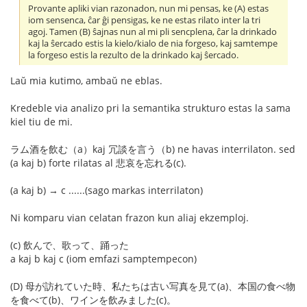
Provante apliki vian razonadon, nun mi pensas, ke (A) estas
iom sensenca, ĉar ĝi pensigas, ke ne estas rilato inter la tri
agoj. Tamen (B) ŝajnas nun al mi pli sencplena, ĉar la drinkado
kaj la ŝercado estis la kielo/kialo de nia forgeso, kaj samtempe
la forgeso estis la rezulto de la drinkado kaj ŝercado.
Laŭ mia kutimo, ambaŭ ne eblas.
Kredeble via analizo pri la semantika strukturo estas la sama
kiel tiu de mi.
ラム酒を飲む（a）kaj 冗談を言う（b) ne havas interrilaton. sed
(a kaj b) forte rilatas al 悲哀を忘れる(c).
(a kaj b) → c ......(sago markas interrilaton)
Ni komparu vian celatan frazon kun aliaj ekzemploj.
(c) 飲んで、歌って、踊った
a kaj b kaj c (iom emfazi samptempecon)
(D) 母が訪れていた時、私たちは古い写真を見て(a)、本国の食べ物
を食べて(b)、ワインを飲みました(c)。