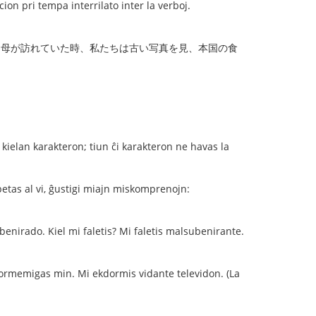
tempa interrilato inter la verboj.
 母が訪れていた時、私たちは古い写真を見、本国の食
lan karakteron; tiun ĉi karakteron ne havas la
petas al vi, ĝustigi miajn miskomprenojn:
benirado. Kiel mi faletis? Mi faletis malsubenirante.
dormemigas min. Mi ekdormis vidante televidon. (La