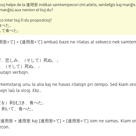
erboj helpe de la 連用形 indikas samtempecon (mi aĉetis, senŝeligis kaj manĝ
 manĝis) aux nenion el tiuj du?
o inter tiuj ĉi du propozicioj?
食べた。
して食べた。
] + [連用形+て] ambaŭ baze ne rilatas al sekveco nek samtempeco. 
び、悲しみ、（そして）死ぬ。」
、（そして）死ぬ。」
tajn verbojn.
memstaraj unu la alia kaj ne havas rilatojn pri tempo. Sed kiam oni l
jn laŭ la vicoj. Ekz..
を）剥[む]き、食べた。
、剥いて、食べた。
o. 連用形 + 連用形 kaj [連用形+て] + [連用形+て] iom ne samas. Kiam oni
econ.