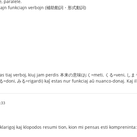
 paralele.
orajn funkciajn verbojn (補助動詞・形式動詞)
。
j verboj, kiuj jam perdis 本来の意味(おく=meti, くる=veni, しまう= movi 
doni, みる=rigardi) kaĵ estas nur funkciaj aŭ nuanco-donaj. Kaj ili
:33
 klarigoj kaj klopodos resumi tion, kion mi pensas esti kompreninta: