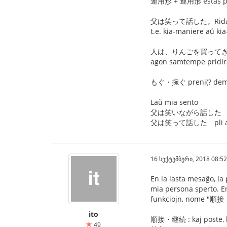
連用形 + 連用形 estas pli s
父は笑って話した。Ridante la
t.e. kia-maniere aŭ ki
人は、りんごを買ってきて、
agon samtempe prid
もぐ・捥ぐ preni(? demeti) 
Laŭ mia sento
父は笑いながら話した pli 
父は笑って話した pli ad
16 სექტემბერი, 2018 08:52
En la lasta mesaĝo, la 
mia persona sperto. E
funkciojn, nome "順接
ito
順接・継続 : kaj poste, ka
49