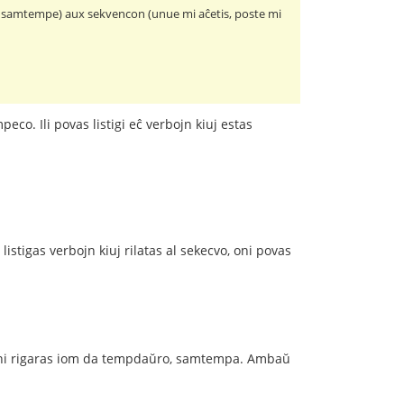
is samtempe) aux sekvencon (unue mi aĉetis, poste mi
Ili povas listigi eĉ verbojn kiuj estas
istigas verbojn kiuj rilatas al sekecvo, oni povas
 rigaras iom da tempdaŭro, samtempa. Ambaŭ