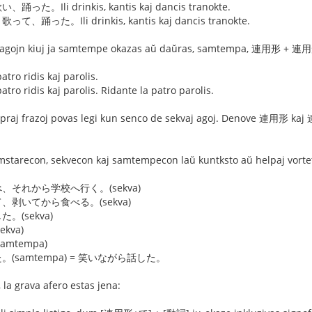
Ili drinkis, kantis kaj dancis tranokte.
た。Ili drinkis, kantis kaj dancis tranokte.
s agojn kiuj ja samtempe okazas aŭ daŭras, samtempa, 連用形 + 連用
ridis kaj parolis.
dis kaj parolis. Ridante la patro parolis.
i supraj frazoj povas legi kun senco de sekvaj agoj. Denove 連用形 k
mstarecon, sekvecon kaj samtempecon laŭ kuntksto aŭ helpaj vorteto
それから学校へ行く。(sekva)
剥いてから食べる。(sekva)
(sekva)
kva)
mtempa)
samtempa) = 笑いながら話した。
 la grava afero estas jena: