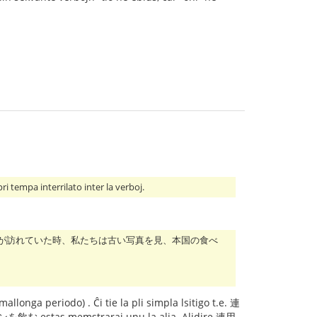
 interrilato inter la verboj.
母が訪れていた時、私たちは古い写真を見、本国の食べ
llonga periodo) . Ĉi tie la pli simpla lsitigo t.e. 連
 estas memstraraj unu la alia. Alidire 連用