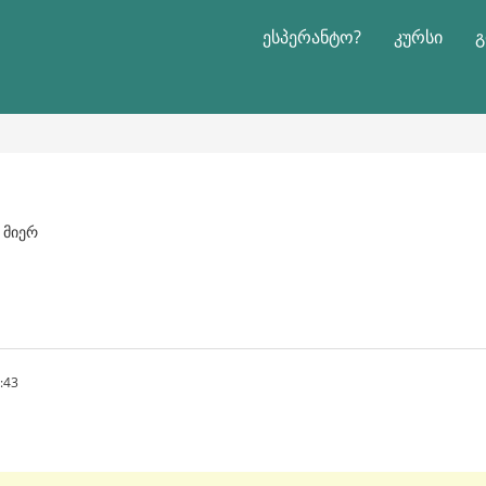
ესპერანტო?
კურსი
გ
ს მიერ
:43