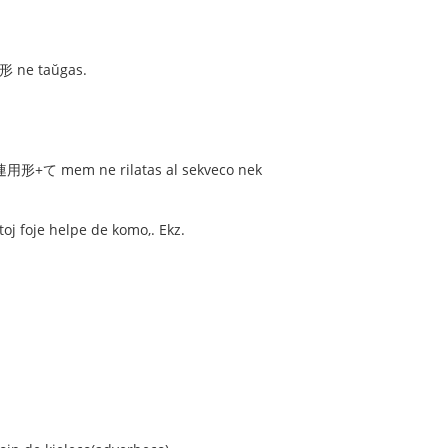
形 ne taŭgas.
aj 連用形+て mem ne rilatas al sekveco nek
j foje helpe de komo,. Ekz.