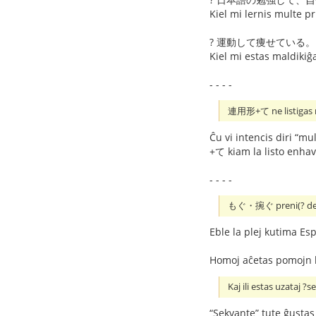
Kiel mi lernis multe pr
? 運動して痩せている。
Kiel mi estas maldikiĝ
- - - -
連用形+て ne listigas 
Ĉu vi intencis diri “m
+て kiam la listo enha
- - - -
もぐ・捥ぐ preni(? demeti
Eble la plej kutima Es
Homoj aĉetas pomojn ka
Kaj ili estas uzataj ?
“Sekvante” tute ĝustas ĉ