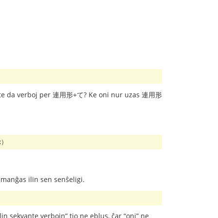
tigi multe da verboj per 連用形+て? Ke oni nur uzas 連用形
^;）
manĝas ilin sen senŝeligi.
 ilin sekvante verbojn” tio ne eblus, ĉar “oni” ne