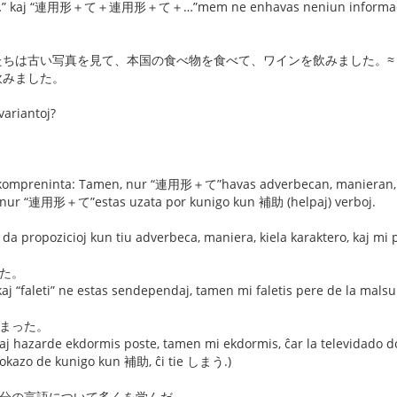
j “連用形＋て＋連用形＋て＋…”mem ne enhavas neniun informacion pri 
たちは古い写真を見て、本国の食べ物を食べて、ワインを飲みました。≈
飲みました。
variantoj?
 kompreninta: Tamen, nur “連用形＋て”havas adverbecan, manieran, kie
nur “連用形＋て”estas uzata por kunigo kun 補助 (helpaj) verboj.
e da propozicioj kun tiu adverbeca, maniera, kiela karaktero, kaj mi 
いた。
kaj “faleti” ne estas sendependaj, tamen mi faletis pere de la malsu
しまった。
kaj hazarde ekdormis poste, tamen mi ekdormis, ĉar la televidado 
 okazo de kunigo kun 補助, ĉi tie しまう.)
自分の言語について多くを学んだ。