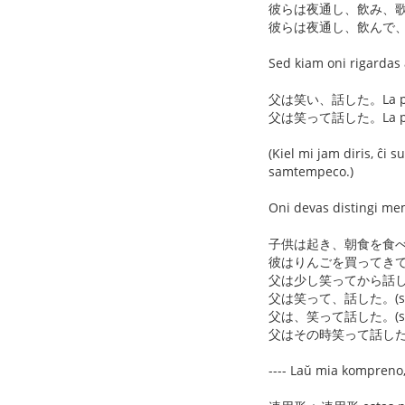
彼らは夜通し、飲み、歌い、踊った。
彼らは夜通し、飲んで、歌って、踊っ
Sed kiam oni rigarda
父は笑い、話した。La patro 
父は笑って話した。La patro ri
(Kiel mi jam diris, ĉ
samtempeco.)
Oni devas distingi me
子供は起き、朝食を食べ、
彼はりんごを買ってきて、
父は少し笑ってから話した。
父は笑って、話した。(se
父は、笑って話した。(sa
父はその時笑って話した。(
---- Laŭ mia kompreno,