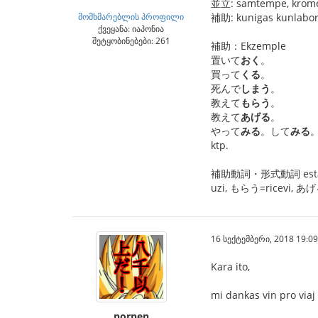
並立: samtempe, krome,
მომხმარებლის პროფილი
補助: kunigas kunlab
ქვეყანა: იაპონია
შეტყობინებები: 261
補助：Ekzemple
置いて
おく
。
買って
くる
。
死んで
しまう
。
教えて
もらう
。
教えて
あげる
。
やって
みる
。して
みる
ktp.
補助動詞・形式動詞 estas tia
uzi, もらう=ricevi, あげる=
16 სექტემბერი, 2018 19:09
Kara ito,
mi dankas vin pro viaj
nornen