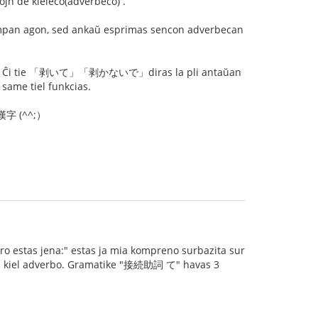
n de kieleco(adverbeco) .
an agon, sed ankaŭ esprimas sencon adverbecan
いて」「剥かないで」diras la pli antaŭan
e tiel funkcias.
a 漢字 (^^;）
fero estas jena:" estas ja mia kompreno surbazita sur
ias kiel adverbo. Gramatike "接続助詞 て" havas 3