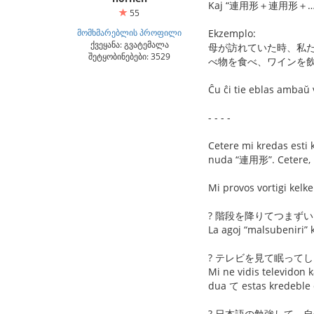
Kaj “連用形＋連用形＋…” ka
55
მომხმარებლის პროფილი
Ekzemplo:
ქვეყანა: გვატემალა
母が訪れていた時、私
შეტყობინებები: 3529
べ物を食べ、ワインを
Ĉu ĉi tie eblas ambaŭ 
- - - -
Cetere mi kredas esti
nuda “連用形”. Cetere, 
Mi provos vortigi kelk
? 階段を降りてつまず
La agoj “malsubeniri” 
? テレビを見て眠って
Mi ne vidis televidon 
dua て estas kredeble
? 日本語の勉強して、