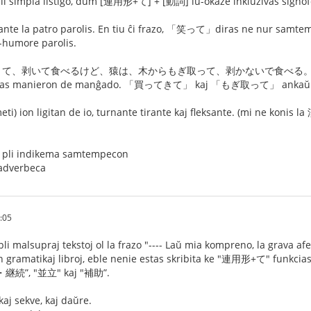
impla listigo, dum [連用形+て] + [動詞] iu-okaze inkluzivas signofoj
 patro parolis. En tiu ĉi frazo, 「笑って」diras ne nur samtemp
a-humore parolis.
剥いて食べるけど、猿は、木からもぎ取って、剥かないで食べる。Ĉi tie 「剥
iras manieron de manĝado. 「買ってきて」 kaj 「もぎ取って」 ankaŭ sam
ion ligitan de io, turnante tirante kaj fleksante. (mi ne konis l
indikema samtempecon
verbeca
:05
pli malsupraj tekstoj ol la frazo "---- Laŭ mia kompreno, la grava a
n gramatikaj libroj, eble nenie estas skribita ke "連用形+て" funkc
・継続”, "並立" kaj "補助”.
j sekve, kaj daŭre.