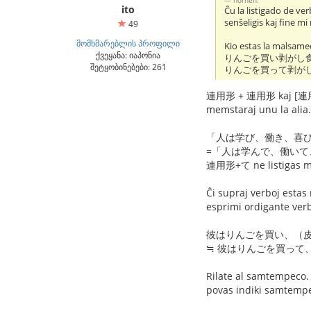
ito
Ĉu la listigado de v
senŝeligis kaj fine mi
49
მომხმარებლის პროფილი
Kio estas la malsamec
ქვეყანა: იაპონია
りんごを買い剥がし
შეტყობინებები: 261
りんごを買って剥が
連用形 + 連用形 kaj [連用形+て
memstaraj unu la alia.
「人は学び、働き、喜
=「人は学んで、働いて
連用形+て ne listigas mu
Ĉi supraj verboj estas 
esprimi ordigante verbo
彼はりんごを買い、（皮
≒ 彼はりんごを買って
Rilate al samtempec
povas indiki samtemp