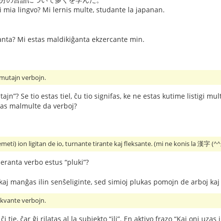
i mia lingvo? Mi lernis multe, studante la japanan.
anta? Mi estas maldikiĝanta ekzercante min.
mutajn verbojn.
ultajn”? Se tio estas tiel, ĉu tio signifas, ke ne estas kutime lis
vas malmulte da verboj?
) ion ligitan de io, turnante tirante kaj fleksante. (mi ne konis la 漢字 (^
peranta verbo estus “pluki”?
j manĝas ilin senŝeliginte, sed simioj plukas pomojn de arboj kaj 
sekvante verbojn.
i tie, ĉar ĝi rilatas al la subjekto “ili”. En aktivo frazo “Kaj oni uzas