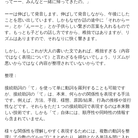
ってーー、みんなと一緒に帰ってきたの。」
ーーは伸ばして発音します。伸ばして発音しながら、午後にした
ことを思い出しています。しかもなぜか話の途中に「それからー
ー」とか「んーーと」とか子供らしい繋ぎの言葉を入れるもので
す。もっとも子どもの話し方ですから、稚拙ではありますが、リ
ズムはありますので、それなりに快く響きます。
しかし、もしこれが大人の書いた文であれば、稚拙すぎる（内容
ではなく表現について）と言わざるを得ないでしょう。リズムが
悪いからではなく内容が整理されていないからです。
整理：
接続助詞の「て」を使って単に動詞を羅列することも可能です
が、接続助詞の「て」は、本来、何らかの関係性を表現する手法
です。例えば、方法、手段、様態、原因/結果、行為の推移や並行
性などです。それらをただ１つの接続助詞で表現するのは本来難
しい技術です。しかも「て」自体には、順序性や同時性の情報す
ら含まれていません。
様々な関係性を理解しやすく表現するためには、複数の動詞を整
理して少数のグループにまとめたり、補助となる単語を間に入れ