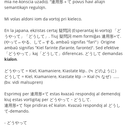
mia ne-konscia uzado). “連用形＋て povus havi aliajn
semantikajn regulojn.
Mi volas aldoni iom da vortoj pri kieleco.
En la japana, ekzistas certaj 疑問詞 (Esperantaj ki-vortoj) 「ど
うやって」「どうして」. Tiuj 疑問詞 mem formiĝas 連用形+て.
(やって←やる、して←する, ambaŭ signifas "fari"）Origine
ambaŭ signifas ”Kiel farinte (farante, faronte)". Sed efektive
「どうやって」kaj「どうして」diferencas. どうして demandas
kialon
.
どうやって = Kiel, Kiamaniere, Kiastate ktp.. (≒ どのように）
どうして = Kiel, Kiamaniere, Kiastate ktp -> Kial (≒ なぜ）.....
(bv. vidi malsupren)
Esprimoj per 連用形+て estas kvazaŭ respondoj al demendoj
kiuj estas vortigitaj per どうやって・どうして.
連用形+て foje pridiras eĉ kialon. Kvazaŭ respondoj al どうし
て-demando.
- どうやって