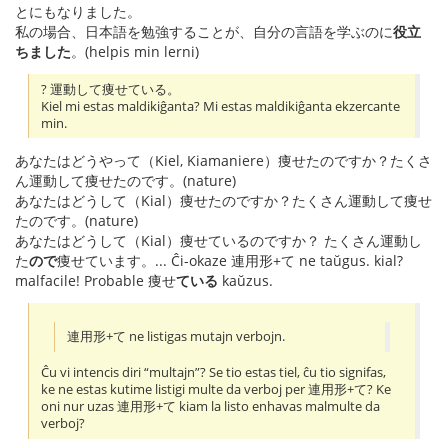
とにもなりました。
私の場合、日本語を勉強することが、自分の言語を学ぶのに
役立
ちました
。(helpis min lerni)
? 運動して痩せている。
Kiel mi estas maldikiĝanta? Mi estas maldikiĝanta ekzercante
min.
あなたはどうやって（Kiel, Kiamaniere）痩せたのですか？たくさ
ん運動して痩せたのです。(nature)
あなたはどうして（Kial）痩せたのですか？たくさん運動して痩せ
たのです。(nature)
あなたはどうして（Kial）痩せているのですか？ たくさん運動し
た
ので
痩せています。... Ĉi-okaze 連用形+て ne taŭgus. kial?
malfacile! Probable 痩せ
ている
kaŭzus.
連用形+て ne listigas mutajn verbojn.
Ĉu vi intencis diri “multajn”? Se tio estas tiel, ĉu tio signifas,
ke ne estas kutime listigi multe da verboj per 連用形+て? Ke
oni nur uzas 連用形+て kiam la listo enhavas malmulte da
verboj?