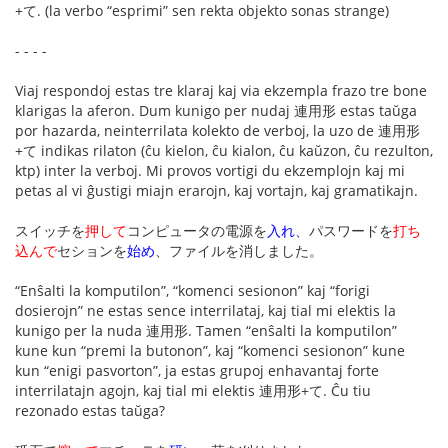
+て. (la verbo “esprimi” sen rekta objekto sonas strange)
- - - -
Viaj respondoj estas tre klaraj kaj via ekzempla frazo tre bone
klarigas la aferon. Dum kunigo per nudaj 連用形 estas taŭga
por hazarda, neinterrilata kolekto de verboj, la uzo de 連用形
+て indikas rilaton (ĉu kielon, ĉu kialon, ĉu kaŭzon, ĉu rezulton,
ktp) inter la verboj. Mi provos vortigi du ekzemplojn kaj mi
petas al vi ĝustigi miajn erarojn, kaj vortajn, kaj gramatikajn.
スイッチを
押して
コンピュータの電源を
入れ
、パスワードを
打ち
込んで
セションを
始め
、ファイルを消しました。
“Enŝalti la komputilon”, “komenci sesionon” kaj “forigi
dosierojn” ne estas sence interrilataj, kaj tial mi elektis la
kunigo per la nuda 連用形. Tamen “enŝalti la komputilon”
kune kun “premi la butonon”, kaj “komenci sesionon” kune
kun “enigi pasvorton”, ja estas grupoj enhavantaj forte
interrilatajn agojn, kaj tial mi elektis 連用形+て. Ĉu tiu
rezonado estas taŭga?