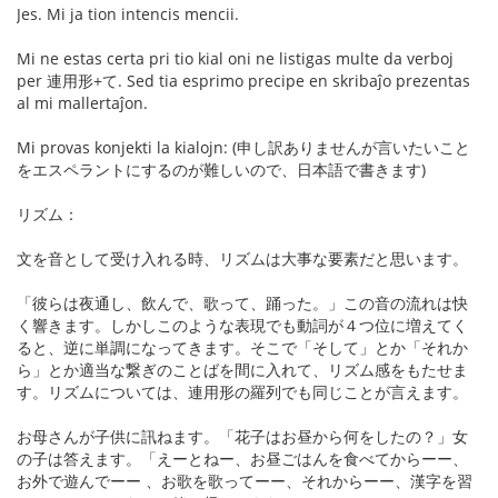
Jes. Mi ja tion intencis mencii.
Mi ne estas certa pri tio kial oni ne listigas multe da verboj
per 連用形+て. Sed tia esprimo precipe en skribaĵo prezentas
al mi mallertaĵon.
Mi provas konjekti la kialojn: (申し訳ありませんが言いたいこと
をエスペラントにするのが難しいので、日本語で書きます)
リズム：
文を音として受け入れる時、リズムは大事な要素だと思います。
「彼らは夜通し、飲んで、歌って、踊った。」この音の流れは快
く響きます。しかしこのような表現でも動詞が４つ位に増えてく
ると、逆に単調になってきます。そこで「そして」とか「それか
ら」とか適当な繋ぎのことばを間に入れて、リズム感をもたせま
す。リズムについては、連用形の羅列でも同じことが言えます。
お母さんが子供に訊ねます。「花子はお昼から何をしたの？」女
の子は答えます。「えーとねー、お昼ごはんを食べてからーー、
お外で遊んでーー 、お歌を歌ってーー、それからーー、漢字を習