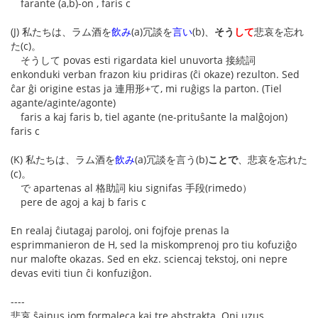
farante (a,b)-on , faris c
(J) 私たちは、ラム酒を
飲み
(a)冗談を
言い
(b)、
そう
して
悲哀を忘れ
た(c)。
そうして povas esti rigardata kiel unuvorta 接続詞
enkonduki verban frazon kiu pridiras (ĉi okaze) rezulton. Sed
ĉar ĝi origine estas ja 連用形+て, mi ruĝigs la parton. (Tiel
agante/aginte/agonte)
faris a kaj faris b, tiel agante (ne-prituŝante la malĝojon)
faris c
(K) 私たちは、ラム酒を
飲み
(a)冗談を言う(b)
ことで
、悲哀を忘れた
(c)。
で apartenas al 格助詞 kiu signifas 手段(rimedo）
pere de agoj a kaj b faris c
En realaj ĉiutagaj paroloj, oni fojfoje prenas la
esprimmanieron de H, sed la miskomprenoj pro tiu kofuziĝo
nur malofte okazas. Sed en ekz. sciencaj tekstoj, oni nepre
devas eviti tiun ĉi konfuziĝon.
----
悲哀 ŝajnus iom formaleca kaj tre abstrakta. Oni uzus