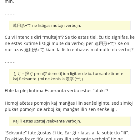
min.
- - - -
連用形+て ne listigas mutajn verbojn.
Ĉu vi intencis diri “multajn”? Se tio estas tiel, ĉu tio signifas, ke
ne estas kutime listigi multe da verboj per 連用形+て? Ke oni
nur uzas 連用形+て kiam la listo enhavas malmulte da verboj?
- - - -
もぐ・捥ぐ preni(? demeti) ion ligitan de io, turnante tirante
kaj fleksante. (mi ne konis la 漢字 (^^;）
Eble la plej kutima Esperanta verbo estus “pluki”?
Homoj aĉetas pomojn kaj manĝas ilin senŝeliginte, sed simioj
plukas pomojn de arboj kaj manĝas ilin sen senŝeligi.
Kaj ili estas uzataj ?sekvante verbojn.
“Sekvante” tute ĝustas ĉi tie, ĉar ĝi rilatas al la subjekto “ili”.
En aktivo frazo “Kaj oni uzas ilin sekvante verbojn” tio ne