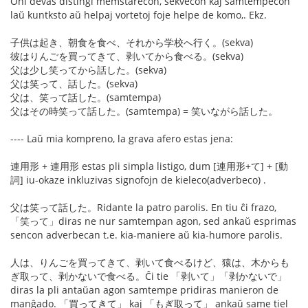
Oni devas distingi memstarecon, sekvecon kaj samtempecon
laŭ kuntksto aŭ helpaj vortetoj foje helpe de komo,. Ekz.
子供は起き、朝食を食べ、それから学校へ行く。(sekva)
彼はりんごを買ってきて、剥いてから食べる。(sekva)
父は少し笑ってから話した。(sekva)
父は笑って、話した。(sekva)
父は、笑って話した。(samtempa)
父はその時笑って話した。(samtempa) = 笑いながら話した。
---- Laŭ mia kompreno, la grava afero estas jena:
連用形 + 連用形 estas pli simpla listigo, dum [連用形+て] + [動
詞] iu-okaze inkluzivas signofojn de kieleco(adverbeco) .
父は笑って話した。Ridante la patro parolis. En tiu ĉi frazo,
「笑って」diras ne nur samtempan agon, sed ankaŭ esprimas
sencon adverbecan t.e. kia-maniere aŭ kia-humore parolis.
人は、りんごを買ってきて、剥いて食べるけど、猿は、木からも
ぎ取って、剥かないで食べる。Ĉi tie 「剥いて」「剥かないで」
diras la pli antaŭan agon samtempe pridiras manieron de
manĝado. 「買ってきて」 kaj 「もぎ取って」 ankaŭ same tiel