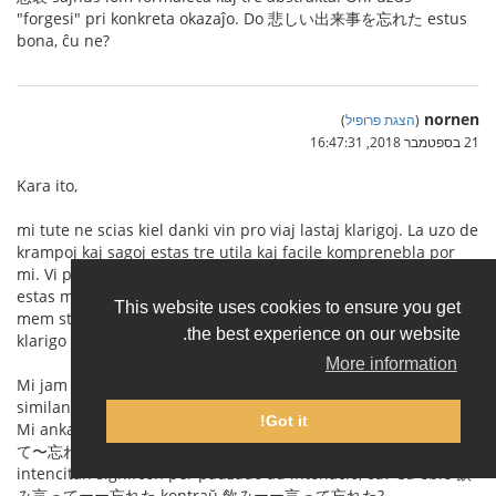
"forgesi" pri konkreta okazaĵo. Do 悲しい出来事を忘れた estus
bona, ĉu ne?
nornen
(
הצגת פרופיל
)
21 בספטמבר 2018, 16:47:31
Kara ito,
mi tute ne scias kiel danki vin pro viaj lastaj klarigoj. La uzo de
krampoj kaj sagoj estas tre utila kaj facile komprenebla por
mi. Vi per formala notacio klarigis miajn miskomprenojn. Ĉu vi
estas matematikisto, informaciisto aux alia sciencisto? Mi
This website uses cookies to ensure you get
mem studis informaciscienco altlerneje, kaj tial via formala
the best experience on our website.
klarigo estas tre taŭga por mi.
More information
Mi jam vidis mian eraron (
bildo 1
). Mi fakte celis konstrui ion
similan al (I) (たり〜たりする) (
bildo 2
), tamen mi ne sciis kiel.
Got it!
Mi ankaŭ komprenas la eblan dusencecon de (H) (飲み〜言っ
て〜忘れた) (
bildo 3
), tamen eble parolante oni povas marki la
intencitan signifcon per paŭzado aŭ intonacio, ĉu? Ĉu eble 飲
み言ってーー忘れた kontraŭ 飲みーー言って忘れた?