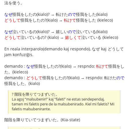
法を使う。
なぜ
怪我をしたの(kialo)? → 転けた
ので
怪我をした(kialo)
どうして
怪我をしたの?(kialo) →
転けて
怪我をした (kieleco)
なぜ
泣いているの(kialo)? → 嬉しい
ので
泣いている(kialo)
どうして
泣いているの? (kialo) →
嬉しくて
泣いている (kieleco)
En reala interparolo(demando kaj respondo), なぜ kaj どうして
jam konfuziĝis.
demando :
なぜ
怪我をしたの?(kialo) → respndo:
転けて
怪我をし
た。(kieleco)
demando :
どうして
怪我をしたの?(kialo) → respndo: 転けた
ので
怪我をした。(kialo)
? 階段を降りてつまずいた。
La agoj “malsubeniri” kaj “faleti” ne estas sendependaj,
tamen mi faletis pere de la malsubenirado. Kiel mi faletis? Mi
faletis malsubenirante.
階段を降りていてつまずいた。(Kia-state)