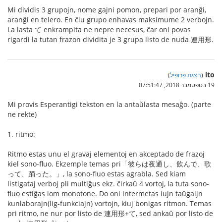
Mi dividis 3 grupojn, nome gajni pomon, prepari por aranĝi,
aranĝi en telero. En ĉiu grupo enhavas maksimume 2 verbojn.
La lasta て enkrampita ne nepre necesus, ĉar oni povas
rigardi la tutan frazon dividita je 3 grupa listo de nuda 連用形.
ito
(
הצגת פרופיל
)
19 בספטמבר 2018, 07:51:47
Mi provis Esperantigi tekston en la antaŭlasta mesaĝo. (parte
ne rekte)
1. ritmo:
Ritmo estas unu el gravaj elementoj en akceptado de frazoj
kiel sono-fluo. Ekzemple temas pri「彼らは夜通し、飲んで、歌
って、踊った。」, la sono-fluo estas agrabla. Sed kiam
listigataj verboj pli multiĝus ekz. ĉirkaŭ 4 vortoj, la tuta sono-
fluo estiĝas iom monotone. Do oni intermetas iujn taŭgaijn
kunlaborajn(lig-funkciajn) vortojn, kiuj bonigas ritmon. Temas
pri ritmo, ne nur por listo de 連用形+て, sed ankaŭ por listo de