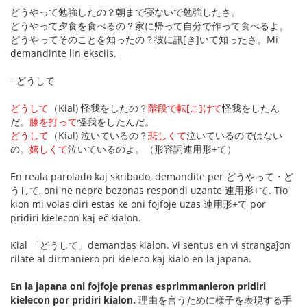
どうやって勉強したの？朝まで寝ないで勉強したさ。
どうやって夕食を食べるの？家に帰って自分で作って食べるよ。
どうやってそのことを知ったの？彼に訊[き]いて知ったさ。Mi
demandinte lin eksciis.
- どうして
どうして
（Kial) 怪我をしたの？
階段で転[こ]けて
怪我をしたん
だ。
膝を打って
怪我をしたんだ。
どうして
（Kial) 泣いているの？
悲しくて
泣いているのではない
の。
嬉しくて
泣いているのよ。（形容詞連用形+て）
En reala parolado kaj skribado, demandite per どうやって・ど
うして, oni ne nepre bezonas respondi uzante 連用形+て. Tio
kion mi volas diri estas ke oni fojfoje uzas 連用形+て por
pridiri kielecon kaj eĉ kialon.
Kial 「どうして」demandas kialon. Vi sentus en vi strangaĵon
rilate al dirmaniero pri kieleco kaj kialo en la japana.
En la japana oni fojfoje prenas esprimmanieron pridiri
kielecon por pridiri kialon.
理由を言うために様子を表現する手