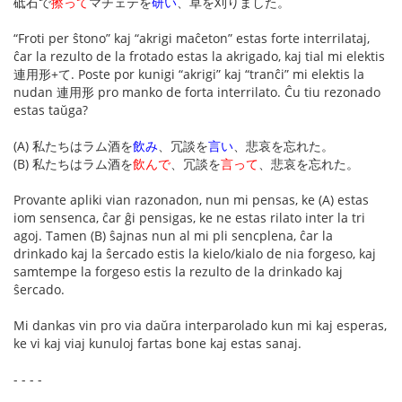
砥石で
擦って
マチェテを
研い
、草を刈りました。
“Froti per ŝtono” kaj “akrigi maĉeton” estas forte interrilataj,
ĉar la rezulto de la frotado estas la akrigado, kaj tial mi elektis
連用形+て. Poste por kunigi “akrigi” kaj “tranĉi” mi elektis la
nudan 連用形 pro manko de forta interrilato. Ĉu tiu rezonado
estas taŭga?
(A) 私たちはラム酒を
飲み
、冗談を
言い
、悲哀を忘れた。
(B) 私たちはラム酒を
飲んで
、冗談を
言って
、悲哀を忘れた。
Provante apliki vian razonadon, nun mi pensas, ke (A) estas
iom sensenca, ĉar ĝi pensigas, ke ne estas rilato inter la tri
agoj. Tamen (B) ŝajnas nun al mi pli sencplena, ĉar la
drinkado kaj la ŝercado estis la kielo/kialo de nia forgeso, kaj
samtempe la forgeso estis la rezulto de la drinkado kaj
ŝercado.
Mi dankas vin pro via daŭra interparolado kun mi kaj esperas,
ke vi kaj viaj kunuloj fartas bone kaj estas sanaj.
- - - -