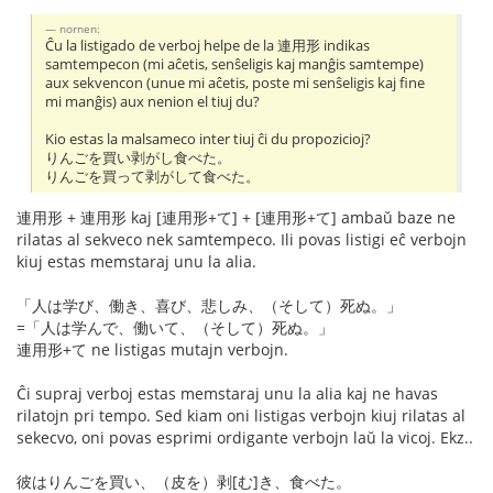
nornen:
Ĉu la listigado de verboj helpe de la 連用形 indikas
samtempecon (mi aĉetis, senŝeligis kaj manĝis samtempe)
aux sekvencon (unue mi aĉetis, poste mi senŝeligis kaj fine
mi manĝis) aux nenion el tiuj du?
Kio estas la malsameco inter tiuj ĉi du propozicioj?
りんごを買い剥がし食べた。
りんごを買って剥がして食べた。
連用形 + 連用形 kaj [連用形+て] + [連用形+て] ambaŭ baze ne
rilatas al sekveco nek samtempeco. Ili povas listigi eĉ verbojn
kiuj estas memstaraj unu la alia.
「人は学び、働き、喜び、悲しみ、（そして）死ぬ。」
=「人は学んで、働いて、（そして）死ぬ。」
連用形+て ne listigas mutajn verbojn.
Ĉi supraj verboj estas memstaraj unu la alia kaj ne havas
rilatojn pri tempo. Sed kiam oni listigas verbojn kiuj rilatas al
sekecvo, oni povas esprimi ordigante verbojn laŭ la vicoj. Ekz..
彼はりんごを買い、（皮を）剥[む]き、食べた。