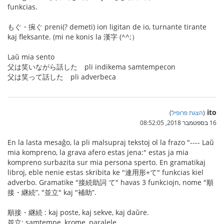
funkcias.
もぐ・捥ぐ preni(? demeti) ion ligitan de io, turnante tirante
kaj fleksante. (mi ne konis la 漢字 (^^;）
Laŭ mia sento
父は笑いながら話した pli indikema samtempecon
父は笑って話した pli adverbeca
ito
(
הצגת פרופיל
)
16 בספטמבר 2018, 08:52:05
En la lasta mesaĝo, la pli malsupraj tekstoj ol la frazo "---- Laŭ
mia kompreno, la grava afero estas jena:" estas ja mia
kompreno surbazita sur mia persona sperto. En gramatikaj
libroj, eble nenie estas skribita ke "連用形+て" funkcias kiel
adverbo. Gramatike "接続助詞 て" havas 3 funkciojn, nome "順
接・継続”, "並立" kaj "補助”.
順接・継続 : kaj poste, kaj sekve, kaj daŭre.
並立: samtempe, krome, paralele.