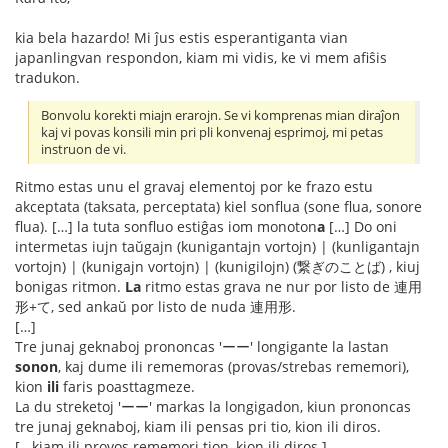
kia bela hazardo! Mi ĵus estis esperantiganta vian
japanlingvan respondon, kiam mi vidis, ke vi mem afiŝis
tradukon.
Bonvolu korekti miajn erarojn. Se vi komprenas mian diraĵon
kaj vi povas konsili min pri pli konvenaj esprimoj, mi petas
instruon de vi.
Ritmo estas unu el gravaj elementoj por ke frazo estu
akceptata (taksata, perceptata) kiel sonflua (sone flua, sonore
flua). […] la tuta sonfluo estiĝas iom monoton
a
[…] Do oni
intermetas iujn taŭgajn (kunigantajn vortojn) | (kunligantajn
vortojn) | (kunigajn vortojn) | (kunigilojn) (繋ぎのことば) , kiuj
bonigas ritmon.
La
ritmo estas grava ne nur por listo de 連用
形+て, sed ankaŭ por listo de nuda 連用形.
[…]
Tre junaj geknaboj prononcas 'ーー' longigante la lastan
sonon
, kaj dume ili rememoras (provas/strebas rememori),
kion
ili
faris poasttagmeze.
La du streketoj 'ーー' markas la longigadon, kiun prononcas
tre junaj geknaboj, kiam ili pensas pri tio, kion ili diros.
[...kiam ili provos rememori tion, kion ili diros.]