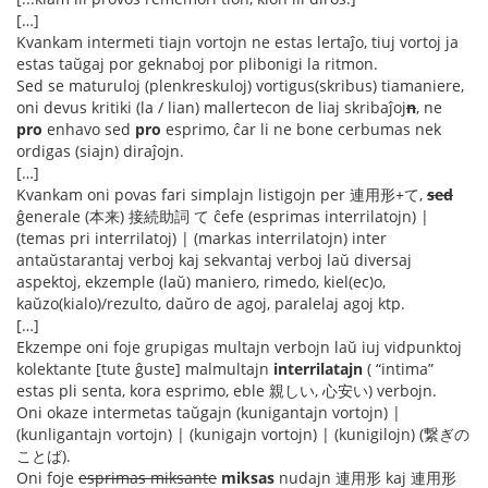
[…]
Kvankam intermeti tiajn vortojn ne estas lertaĵo, tiuj vortoj ja
estas taŭgaj por geknaboj por plibonigi la ritmon.
Sed se maturuloj (plenkreskuloj) vortigus(skribus) tiamaniere,
oni devus kritiki (la / lian) mallertecon de liaj skribaĵoj
n
, ne
pro
enhavo sed
pro
esprimo, ĉar li ne bone cerbumas nek
ordigas (siajn) diraĵojn.
[…]
Kvankam oni povas fari simplajn listigojn per 連用形+て,
sed
ĝenerale (本来) 接続助詞 て ĉefe (esprimas interrilatojn) |
(temas pri interrilatoj) | (markas interrilatojn) inter
antaŭstarantaj verboj kaj sekvantaj verboj laŭ diversaj
aspektoj, ekzemple (laŭ) maniero, rimedo, kiel(ec)o,
kaŭzo(kialo)/rezulto, daŭro de agoj, paralelaj agoj ktp.
[…]
Ekzempe oni foje grupigas multajn verbojn laŭ iuj vidpunktoj
kolektante [tute ĝuste] malmultajn
interrilatajn
( “intima”
estas pli senta, kora esprimo, eble 親しい, 心安い) verbojn.
Oni okaze intermetas taŭgajn (kunigantajn vortojn) |
(kunligantajn vortojn) | (kunigajn vortojn) | (kunigilojn) (繋ぎの
ことば).
Oni foje
esprimas miksante
miksas
nudajn 連用形 kaj 連用形