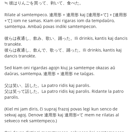
≒ 彼はりんごを買って、剥いて、食べた。
Rilate al samtempeco. 連用形 + 連用形 kaj [連用形+て] + [連用形
+て] iom ne samas. Kiam oni rigaras iom da tempdaŭro,
samtempa. Ambaŭ povas indiki samtempecon.
彼らは夜通し、飲み、歌い、踊った。Ili drinkis, kantis kaj dancis
tranokte.
彼らは夜通し、飲んで、歌って、踊った。Ili drinkis, kantis kaj
dancis tranokte.
Sed kiam oni rigardas agojn kiuj ja samtempe okazas aŭ
daŭras, samtempa, 連用形 + 連用形 ne taŭgas.
父は笑い、話した。La patro ridis kaj parolis.
父は笑って話した。La patro ridis kaj parolis. Ridante la patro
parolis.
(Kiel mi jam diris, ĉi supraj frazoj povas legi kun senco de
sekvaj agoj. Denove 連用形 kaj 連用形+て mem ne rilatas al
sekveco nek samtempeco.)