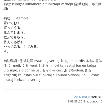
補助: kunigas kunlaborajn funkciajn verbojn (補助動詞・形式動
詞)
補助：Ekzemple
置いて
おく
。
買って
くる
。
死んで
しまう
。
教えて
もらう
。
教えて
あげる
。
やって
みる
。して
みる
。
ktp.
補助動詞・形式動詞 estas tiaj verboj, kiuj jam perdis 本来の意味
(おく=meti, くる=veni, しまう= movi kaj restigi ion en taŭga
ujo, ingo, ejo por ne uzi, もらう=ricevi, あげる=doni, みる
=rigardi) kaĵ estas nur funkciaj aŭ nuanco-donaj. Kaj ili estas
uzataj ?sekvante verbojn.
nornen
(
הצגת פרופיל
)
16 בספטמבר 2018, 19:09:33