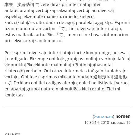
本来、接続助詞 て ĉefe diras pri interrilatoj inter
antaŭstarantaj verboj kaj sakvantaj verboj laŭ diversaj
aspektoj, ekzemple maniero, rimedo, kieleco,
kaŭzo(kialo)/rezulto, daŭro de agoj, paralelaj agoj ktp.. Esprimi
uzante unu nuran vorton 「て」tiel diversajn interritatojn,
estas malfacila arto. Plie 「て」mem eĉ ne havas informacion
pri sekveco kaj samtempeco.
Por esprimi diversajn interrilatojn facile komprenige, necesas
ja ordigado. Ekzempe oni foje grupigas multajn verbojn laŭ iuj
vidpunktoj ?kolektante malmultajn ?intimajn(havantaj
rilatecojn) verbojn. Oni okaze intermetas taŭgajn kunlabrajn
vortojn. Oni foje esprimas miksante nudajn 連用形 kaj 連用形
+て. Do kiam oni tiel ordigas aferojn, eble fine listigataj verboj
en apartaj grupoj nature malmultiĝas kiel rezulto. Tiel mi
konjektas.
nornen
(
הצגת פרופיל
)
19 בספטמבר 2018, 16:35:14
Kara ito,