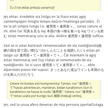
Ĉu ĉi tie eblas ambaŭ variantoj?
Jes eblas. Kredeble via listigo en la frazo estas agoj
samtempaj(en limigta tempo-daŭro=?mallonga periodo) . Ĉi
tie la pli simpla lsitigo t.e. 連用形＋連用形＋... sonas nature al
mi, eble ĉar 写真を見る kaj 本国の食べ物を食べる kaj ワインを飲
む estas memstraraj unu la alia. Alidire 連用形＋連用形 sufiĉas.
Sed se vi volas kontrasti rememoradon de via naskiĝlando(故
郷の国を皆で思い懐[なつ]かしんだことを強調したい), estas pli
taŭge uzi 連用形＋て＋連用形＋て＋… Ĉar kvankam la agoj
estas memstaraj sed ĉiuj rilatas al rememorado de via
naskiĝlando. Se vi uzus 連用形＋て＋連用形＋て＋… , eble
alparolato povus tiel supozi: きっとあなた達はワインも本国のも
のを飲んだのだろう.
Cetere mi kredas esti kompreninta: Tamen, nur “連用形＋
て”havas adverbecan, manieran, kielan karakteron; tiun ĉi
karakteron ne havas la nuda “連用形”. Cetere, nur “連用形＋
て”estas uzata por kunigo kun 補助 (helpaj) verboj.
Jes, sed la unua afero devenas de mia persona sperto(ĉiutaga