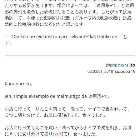
たりする必要があります。場合によっては、「連用形+て」と連用
形の羅列を混合した表現になることもあります。したがって接続
助詞「て」を使った動詞の列記数（グループ内の動詞の数）は必
然的に比較的少数になるのだと思います。
---- Dankon pro via instruo pri 'sekvante' kaj trauko de 「も
ぐ」
ito
(
הצגת פרופיל
)
19 בספטמבר 2018, 02:03:51
Kara nornen,
Jen, simpla ekzemplo de malmultigo de 連用形+て.
お店に行って、りんごを買って、洗って、ナイフで皮を剥いて、
６つに切り分けて、お皿に盛[も]って、食べました。
お店に行っ
て
りんごを買
い
、洗っ
て
から
ナイフで皮を剥
き
、お皿
に６つに切り分け
て
盛り付
け
(て)
、食べました。