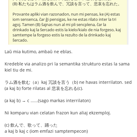
(B) 私たちはラム酒を飲んで、冗談を言って、悲哀を忘れた。
Provante apliki vian razonadon, nun mi pensas, ke (A) estas
iom sensenca, ĉar ĝi pensigas, ke ne estas rilato inter la tri
agoj. Tamen (B) ŝajnas nun al mi pli sencplena, ĉar la
drinkado kaj la ŝercado estis la kielo/kialo de nia forgeso, kaj
samtempe la forgeso estis la rezulto de la drinkado kaj
ŝercado.
Laŭ mia kutimo, ambaŭ ne eblas.
Kredeble via analizo pri la semantika strukturo estas la sama
kiel tiu de mi.
ラム酒を飲む（a）kaj 冗談を言う（b) ne havas interrilaton. sed
(a kaj b) forte rilatas al 悲哀を忘れる(c).
(a kaj b) → c ......(sago markas interrilaton)
Ni komparu vian celatan frazon kun aliaj ekzemploj.
(c) 飲んで、歌って、踊った
a kaj b kaj c (iom emfazi samptempecon)