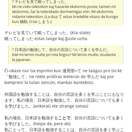
? テレビを見て眠ってしまった。
Mi ne vidis televidon kaj hazarde ekdormis poste, tamen mi
ekdormis, ĉar la televidado dormemigas min. Mi ekdormis
vidante televidon. (La dua て estas kredeble okazo de kunigo
kun 補助, ĉi tie しまう.)
テレビを見ていて眠ってしまった。(Kia-state)
眠ってしまった estas taŭge kaj ĝuste uzita.
? 日本語の勉強して、自分の言語について多くを学んだ。
Kiel mi lernis multe pri mia lingvo? Mi lernis multe, studante
la japanan.
Ĉi-okaze nur tia esprimo kun 連用形+て ne taŭgus pro tio ke
「勉強して」ne rekte pridiras kielecon de 学んだ kaj por
kompreni la tutan sencon, mankas kunteksto.
外国語を勉強することは、自分の言語を多くを学ぶことにもなり
ます。私の場合、日本語を勉強して、自分の言語についても多く
を学びました。(ankoraŭ ete strange sonas)
私の場合、日本語を勉強する
ことで
、自分の言語についても多く
を学びました。(helpe de, pere de)
私にとって、日本語を勉強することは、自分の言語を多く学ぶこ