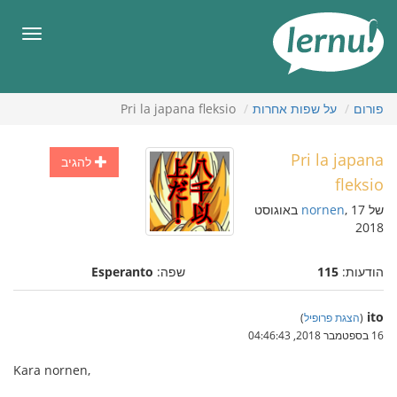
תוכן
עניינים
תפריט
פורום
על שפות אחרות
Pri la japana fleksio
Pri la japana
להגיב
fleksio
של
nornen
, 17 באוגוסט
2018
הודעות:
115
שפה:
Esperanto
ito
(
הצגת פרופיל
)
16 בספטמבר 2018, 04:46:43
Kara nornen,