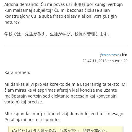
Aldona demando: Ĉu mi povas uzi 連用形 por kunigi verbojn
kun malsamaj subjektoj? Ĉu mi bezonas ĉiokaze alian
konstruaĵon? Ĉu la suba frazo eblas? Kiel oni vortigus ĝin
nature?
学校では、先生が教え、生徒が学び、校長が管理します。
ito
(
הצגת פרופיל
)
20 בספטמבר 2018, 23:47:11
Kara nornen,
Mi dankas al vi pro via korekto de mia Esperantigita teksto. Mi
ĉiam miras ke vi esprimas aferojn kiel koncize (ne uzante
malŝparajn vortojn sed elektante necesajn kaj konvenajn
vortojn) kaj precize.
Mi respondas nur pri unu el viaj demandoj en tiu ĉi mesaĝo.
Pri aliaj, mi poste respondos.
(A) 私たちはラム酒を飲み、冗談を言い、悲哀を忘れた。