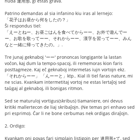
nuda 連用形, ĝi estas grava.
Patrino demandas al sia infanino kiu iras al lernejo:
「花子はお昼から何をしたの？」
Ŝi respondus tiel:
「えーとねー、お昼ごはんを食べてからーー、お外で遊んでー
ー、お歌を歌ってーー、それからーー、漢字を習ってーー、みん
なと一緒に帰ってきたの。」.
Tre junaj geknaboj 'ーー' prononcas longigante la lastan
voĉon, kaj dum la tempo-spacoj, ili rememoras kion faris
posttagmeze. Kaj eĉ geknaboj intermetas iujn vortojn ekz.
「それからーー」 「んーーと」ktp.. Kial ili tiel faras nature, mi
ne scias. Kvankam intermetitaj vortoj ne estas lertaĵoj sed
taŭgaj al geknaboj, ili bonigas ritmon.
Sed se maturuloj vortigus(skribus) tiamaniere, oni devus
kritiki mallertecon de liaj skribaĵojn. (Ne temas pri enhavo sed
pri esprimo). Ĉar li ne bone cerbumas nek ordigas diraĵojn.
2. Ordigo:
Kvankam oni povas fari simplajn listigojn per 連用形+て, sed