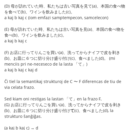
(D) 母が訪れていた時、私たちは古い写真を見て(a)、本国の食べ物
を食べて(b)、ワインを飲みました(c)。
a kaj b kaj c (iom emfazi samptempecon, samcelecon)
(E) 母が訪れていた時、私たちは古い写真を見(a)、本国の食べ物を
食べ(b)、ワインを飲みました(c)。
a kaj b kaj c
(F) お店に行ってりんごを買い(a)、洗ってからナイフで皮を剥き
(b)、お皿に６つに切り分け盛り付け(c)、食べました(d)。 (mi
menciis pri ne-neceseco de la lasta 「て」)
a kaj b kaj c kaj d
Ĉi tiel la semantikaj strukturoj de C 〜 F diferencas de tiu de
via celata frazo.
Sed kiam oni restigas la lastan 「て」en la frazo F,
(G) お店に行ってりんごを買い(a)、洗ってからナイフで皮を剥き
(b)、お皿に６つに切り分け盛り付け
て
(c)、食べました(d), la
strukturo ŝanĝiĝas.
(a kaj b kaj c) → d