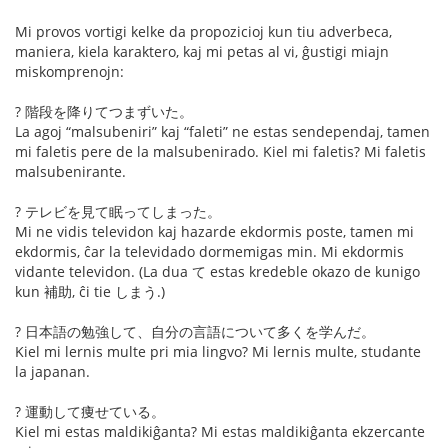
Mi provos vortigi kelke da propozicioj kun tiu adverbeca,
maniera, kiela karaktero, kaj mi petas al vi, ĝustigi miajn
miskomprenojn:
? 階段を降りてつまずいた。
La agoj “malsubeniri” kaj “faleti” ne estas sendependaj, tamen
mi faletis pere de la malsubenirado. Kiel mi faletis? Mi faletis
malsubenirante.
? テレビを見て眠ってしまった。
Mi ne vidis televidon kaj hazarde ekdormis poste, tamen mi
ekdormis, ĉar la televidado dormemigas min. Mi ekdormis
vidante televidon. (La dua て estas kredeble okazo de kunigo
kun 補助, ĉi tie しまう.)
? 日本語の勉強して、自分の言語について多くを学んだ。
Kiel mi lernis multe pri mia lingvo? Mi lernis multe, studante
la japanan.
? 運動して痩せている。
Kiel mi estas maldikiĝanta? Mi estas maldikiĝanta ekzercante