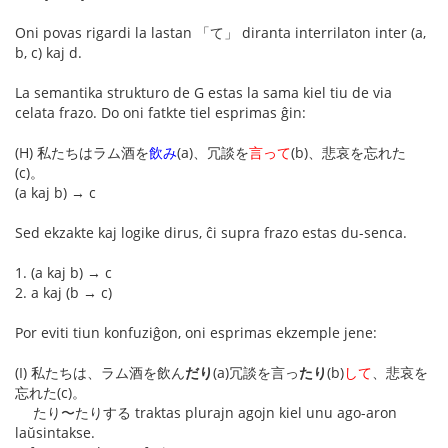
Oni povas rigardi la lastan 「て」 diranta interrilaton inter (a,
b, c) kaj d.
La semantika strukturo de G estas la sama kiel tiu de via
celata frazo. Do oni fatkte tiel esprimas ĝin:
(H) 私たちはラム酒を
飲み
(a)、冗談を
言って
(b)、悲哀を忘れた
(c)。
(a kaj b) → c
Sed ekzakte kaj logike dirus, ĉi supra frazo estas du-senca.
1. (a kaj b) → c
2. a kaj (b → c)
Por eviti tiun konfuziĝon, oni esprimas ekzemple jene:
(I) 私たちは、ラム酒を飲ん
だり
(a)冗談を言っ
たり
(b)
して
、悲哀を
忘れた(c)。
たり〜たりする traktas plurajn agojn kiel unu ago-aron
laŭsintakse.