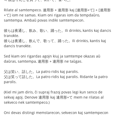
Rilate al samtempeco. 連用形 + 連用形 kaj [連用形+て] + [連用形
+て] iom ne samas. Kiam oni rigaras iom da tempdaŭro,
samtempa. Ambaŭ povas indiki samtempecon.
彼らは夜通し、飲み、歌い、踊った。Ili drinkis, kantis kaj dancis
tranokte.
彼らは夜通し、飲んで、歌って、踊った。Ili drinkis, kantis kaj
dancis tranokte.
Sed kiam oni rigardas agojn kiuj ja samtempe okazas aŭ
daŭras, samtempa, 連用形 + 連用形 ne taŭgas.
父は笑い、話した。La patro ridis kaj parolis.
父は笑って話した。La patro ridis kaj parolis. Ridante la patro
parolis.
(Kiel mi jam diris, ĉi supraj frazoj povas legi kun senco de
sekvaj agoj. Denove 連用形 kaj 連用形+て mem ne rilatas al
sekveco nek samtempeco.)
Oni devas distingi memstarecon, sekvecon kaj samtempecon