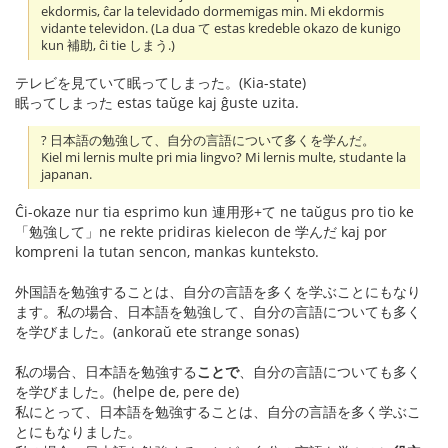
ekdormis, ĉar la televidado dormemigas min. Mi ekdormis
vidante televidon. (La dua て estas kredeble okazo de kunigo
kun 補助, ĉi tie しまう.)
テレビを見ていて眠ってしまった。(Kia-state)
眠ってしまった estas taŭge kaj ĝuste uzita.
? 日本語の勉強して、自分の言語について多くを学んだ。
Kiel mi lernis multe pri mia lingvo? Mi lernis multe, studante la
japanan.
Ĉi-okaze nur tia esprimo kun 連用形+て ne taŭgus pro tio ke
「勉強して」ne rekte pridiras kielecon de 学んだ kaj por
kompreni la tutan sencon, mankas kunteksto.
外国語を勉強することは、自分の言語を多くを学ぶことにもなり
ます。私の場合、日本語を勉強して、自分の言語についても多く
を学びました。(ankoraŭ ete strange sonas)
私の場合、日本語を勉強する
ことで
、自分の言語についても多く
を学びました。(helpe de, pere de)
私にとって、日本語を勉強することは、自分の言語を多く学ぶこ
とにもなりました。