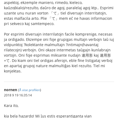
aspektoj, ekzemple maniero, rimedo, kieleco,
kaŭzo(kialo)/rezulto, daŭro de agoj, paralelaj agoj ktp.. Esprimi
uzante unu nuran vorton 「て」tiel diversajn interritatojn,
estas malfacila arto. Plie 「て」mem eĉ ne havas informacion
pri sekveco kaj samtempeco.
Por esprimi diversajn interrilatojn facile komprenige, necesas
ja ordigado. Ekzempe oni foje grupigas multajn verbojn laŭ iuj
vidpunktoj ?kolektante malmultajn ?intimajn(havantaj
rilatecojn) verbojn. Oni okaze intermetas taŭgajn kunlabrajn
vortojn. Oni foje esprimas miksante nudajn 連用形 kaj 連用形
+て. Do kiam oni tiel ordigas aferojn, eble fine listigataj verboj
en apartaj grupoj nature malmultiĝas kiel rezulto. Tiel mi
konjektas.
nornen
(
Å vise profilen
)
2018 9 19 16:35:14
Kara ito,
kia bela hazardo! Mi ĵus estis esperantiganta vian