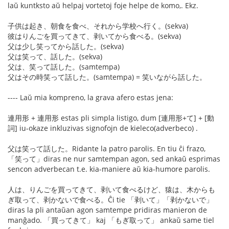
laŭ kuntksto aŭ helpaj vortetoj foje helpe de komo,. Ekz.
子供は起き、朝食を食べ、それから学校へ行く。(sekva)
彼はりんごを買ってきて、剥いてから食べる。(sekva)
父は少し笑ってから話した。(sekva)
父は笑って、話した。(sekva)
父は、笑って話した。(samtempa)
父はその時笑って話した。(samtempa) = 笑いながら話した。
---- Laŭ mia kompreno, la grava afero estas jena:
連用形 + 連用形 estas pli simpla listigo, dum [連用形+て] + [動
詞] iu-okaze inkluzivas signofojn de kieleco(adverbeco) .
父は笑って話した。Ridante la patro parolis. En tiu ĉi frazo,
「笑って」diras ne nur samtempan agon, sed ankaŭ esprimas
sencon adverbecan t.e. kia-maniere aŭ kia-humore parolis.
人は、りんごを買ってきて、剥いて食べるけど、猿は、木からも
ぎ取って、剥かないで食べる。Ĉi tie 「剥いて」「剥かないで」
diras la pli antaŭan agon samtempe pridiras manieron de
manĝado. 「買ってきて」 kaj 「もぎ取って」 ankaŭ same tiel