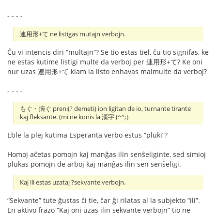
- - - -
連用形+て ne listigas mutajn verbojn.
Ĉu vi intencis diri “multajn”? Se tio estas tiel, ĉu tio signifas, ke
ne estas kutime listigi multe da verboj per 連用形+て? Ke oni
nur uzas 連用形+て kiam la listo enhavas malmulte da verboj?
- - - -
もぐ・捥ぐ preni(? demeti) ion ligitan de io, turnante tirante
kaj fleksante. (mi ne konis la 漢字 (^^;）
Eble la plej kutima Esperanta verbo estus “pluki”?
Homoj aĉetas pomojn kaj manĝas ilin senŝeliginte, sed simioj
plukas pomojn de arboj kaj manĝas ilin sen senŝeligi.
Kaj ili estas uzataj ?sekvante verbojn.
“Sekvante” tute ĝustas ĉi tie, ĉar ĝi rilatas al la subjekto “ili”.
En aktivo frazo “Kaj oni uzas ilin sekvante verbojn” tio ne