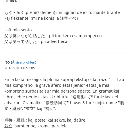
funkcias.
もぐ・捥ぐ preni(? demeti) ion ligitan de io, turnante tirante
kaj fleksante. (mi ne konis la 漢字 (^^;）
Laŭ mia sento
父は笑いながら話した pli indikema samtempecon
父は笑って話した pli adverbeca
ito
(
Å vise profilen
)
2018 9 16 08:52:05
En la lasta mesaĝo, la pli malsupraj tekstoj ol la frazo "---- Laŭ
mia kompreno, la grava afero estas jena:" estas ja mia
kompreno surbazita sur mia persona sperto. En gramatikaj
libroj, eble nenie estas skribita ke "連用形+て" funkcias kiel
adverbo. Gramatike "接続助詞 て" havas 3 funkciojn, nome "順
接・継続”, "並立" kaj "補助”.
順接・継続 : kaj poste, kaj sekve, kaj daŭre.
並立: samtempe, krome, paralele.