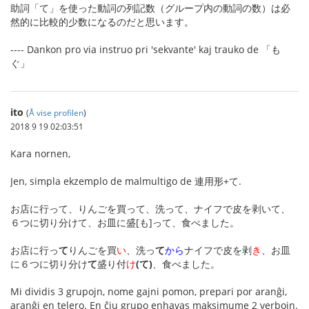
助詞「て」を使った動詞の列記数（グループ内の動詞の数）は必
然的に比較的少数になるのだと思います。
---- Dankon pro via instruo pri 'sekvante' kaj trauko de 「も
ぐ」
ito
(
Å vise profilen
)
2018 9 19 02:03:51
Kara nornen,
Jen, simpla ekzemplo de malmultigo de 連用形+て.
お店に行って、りんごを買って、洗って、ナイフで皮を剥いて、
６つに切り分けて、お皿に盛[も]って、食べました。
お店に行っ
て
りんごを買
い
、洗っ
て
から
ナイフで皮を剥
き
、お皿
に６つに切り分け
て
盛り付
け
(て)
、食べました。
Mi dividis 3 grupojn, nome gajni pomon, prepari por aranĝi,
aranĝi en telero. En ĉiu grupo enhavas maksimume 2 verbojn.