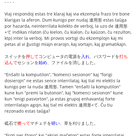
- - - -
Viaj respondoj estas tre klaraj kaj via ekzempla frazo tre bone
klarigas la aferon. Dum kunigo per nudaj 連用形 estas taŭga
por hazarda, neinterrilata kolekto de verboj, la uzo de 連用形
+て indikas rilaton (ĉu kielon, ĉu kialon, ĉu kaŭzon, ĉu rezulton,
ktp) inter la verboj. Mi provos vortigi du ekzemplojn kaj mi
petas al vi ĝustigi miajn erarojn, kaj vortajn, kaj gramatikajn.
スイッチを
押して
コンピュータの電源を
入れ
、パスワードを
打ち
込んで
セションを
始め
、ファイルを消しました。
“Enŝalti la komputilon”, “komenci sesionon” kaj “forigi
dosierojn” ne estas sence interrilataj, kaj tial mi elektis la
kunigo per la nuda 連用形. Tamen “enŝalti la komputilon”
kune kun “premi la butonon”, kaj “komenci sesionon” kune
kun “enigi pasvorton”, ja estas grupoj enhavantaj forte
interrilatajn agojn, kaj tial mi elektis 連用形+て. Ĉu tiu
rezonado estas taŭga?
砥石で
擦って
マチェテを
研い
、草を刈りました。
“Froti per ŝtono” kaj “akrigi maĉeton” estas forte interrilataj,