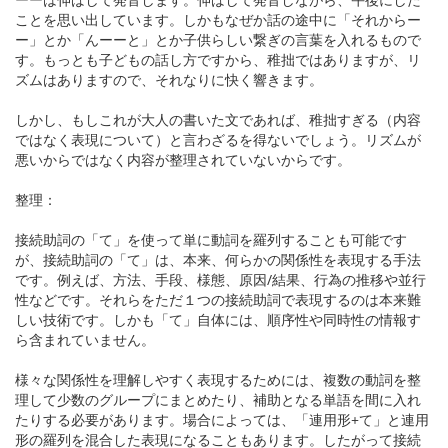
ことを思い出しています。しかもなぜか話の途中に「それからー
ー」とか「んーーと」とか子供らしい繋ぎの言葉を入れるもので
す。もっとも子どもの話し方ですから、稚拙ではありますが、リ
ズムはありますので、それなりに快く響きます。
しかし、もしこれが大人の書いた文であれば、稚拙すぎる（内容
ではなく表現について）と言わざるを得ないでしょう。リズムが
悪いからではなく内容が整理されていないからです。
整理：
接続助詞の「て」を使って単に動詞を羅列することも可能です
が、接続助詞の「て」は、本来、何らかの関係性を表現する手法
です。例えば、方法、手段、様態、原因/結果、行為の推移や並行
性などです。それらをただ１つの接続助詞で表現するのは本来難
しい技術です。しかも「て」自体には、順序性や同時性の情報す
ら含まれていません。
様々な関係性を理解しやすく表現するためには、複数の動詞を整
理して少数のグループにまとめたり、補助となる単語を間に入れ
たりする必要があります。場合によっては、「連用形+て」と連用
形の羅列を混合した表現になることもあります。したがって接続