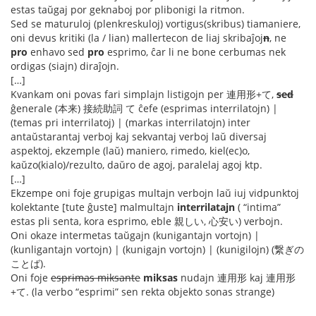
estas taŭgaj por geknaboj por plibonigi la ritmon.
Sed se maturuloj (plenkreskuloj) vortigus(skribus) tiamaniere,
oni devus kritiki (la / lian) mallertecon de liaj skribaĵoj
n
, ne
pro
enhavo sed
pro
esprimo, ĉar li ne bone cerbumas nek
ordigas (siajn) diraĵojn.
[…]
Kvankam oni povas fari simplajn listigojn per 連用形+て,
sed
ĝenerale (本来) 接続助詞 て ĉefe (esprimas interrilatojn) |
(temas pri interrilatoj) | (markas interrilatojn) inter
antaŭstarantaj verboj kaj sekvantaj verboj laŭ diversaj
aspektoj, ekzemple (laŭ) maniero, rimedo, kiel(ec)o,
kaŭzo(kialo)/rezulto, daŭro de agoj, paralelaj agoj ktp.
[…]
Ekzempe oni foje grupigas multajn verbojn laŭ iuj vidpunktoj
kolektante [tute ĝuste] malmultajn
interrilatajn
( “intima”
estas pli senta, kora esprimo, eble 親しい, 心安い) verbojn.
Oni okaze intermetas taŭgajn (kunigantajn vortojn) |
(kunligantajn vortojn) | (kunigajn vortojn) | (kunigilojn) (繋ぎの
ことば).
Oni foje
esprimas miksante
miksas
nudajn 連用形 kaj 連用形
+て. (la verbo “esprimi” sen rekta objekto sonas strange)