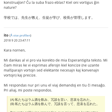
konstruaĵon? Ĉu la suba frazo eblas? Kiel oni vortigus ĝin
nature?
学校では、先生が教え、生徒が学び、校長が管理します。
ito
(
Å vise profilen
)
2018 9 20 23:47:11
Kara nornen,
Mi dankas al vi pro via korekto de mia Esperantigita teksto. Mi
ĉiam miras ke vi esprimas aferojn kiel koncize (ne uzante
malŝparajn vortojn sed elektante necesajn kaj konvenajn
vortojn) kaj precize.
Mi respondas nur pri unu el viaj demandoj en tiu ĉi mesaĝo.
Pri aliaj, mi poste respondos.
(A) 私たちはラム酒を飲み、冗談を言い、悲哀を忘れた。
(B) 私たちはラム酒を飲んで、冗談を言って、悲哀を忘れた。