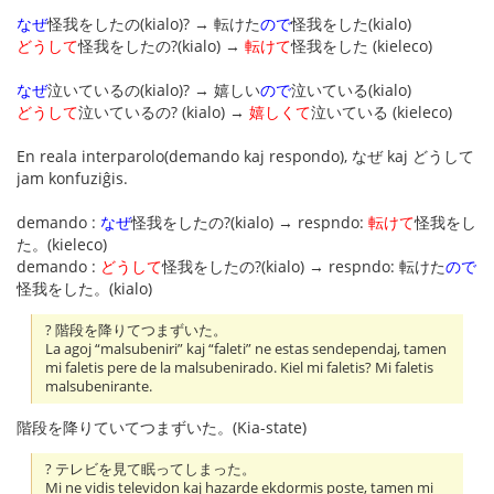
なぜ
怪我をしたの(kialo)? → 転けた
ので
怪我をした(kialo)
どうして
怪我をしたの?(kialo) →
転けて
怪我をした (kieleco)
なぜ
泣いているの(kialo)? → 嬉しい
ので
泣いている(kialo)
どうして
泣いているの? (kialo) →
嬉しくて
泣いている (kieleco)
En reala interparolo(demando kaj respondo), なぜ kaj どうして
jam konfuziĝis.
demando :
なぜ
怪我をしたの?(kialo) → respndo:
転けて
怪我をし
た。(kieleco)
demando :
どうして
怪我をしたの?(kialo) → respndo: 転けた
ので
怪我をした。(kialo)
? 階段を降りてつまずいた。
La agoj “malsubeniri” kaj “faleti” ne estas sendependaj, tamen
mi faletis pere de la malsubenirado. Kiel mi faletis? Mi faletis
malsubenirante.
階段を降りていてつまずいた。(Kia-state)
? テレビを見て眠ってしまった。
Mi ne vidis televidon kaj hazarde ekdormis poste, tamen mi