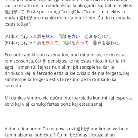
ĉar la rezulto de la frotado estas la akrigado, kaj tial mi elektis
連用形+て. Poste por kunigi “akrigi” kaj “tranĉi” mi elektis la
nudan 連用形 pro manko de forta interrilato. Ĉu tiu rezonado
estas taŭga?
(A) 私たちはラム酒を
飲み
、冗談を
言い
、悲哀を忘れた。
(B) 私たちはラム酒を
飲んで
、冗談を
言って
、悲哀を忘れた。
Provante apliki vian razonadon, nun mi pensas, ke (A) estas
iom sensenca, ĉar ĝi pensigas, ke ne estas rilato inter la tri
agoj. Tamen (B) ŝajnas nun al mi pli sencplena, ĉar la
drinkado kaj la ŝercado estis la kielo/kialo de nia forgeso, kaj
samtempe la forgeso estis la rezulto de la drinkado kaj
ŝercado.
Mi dankas vin pro via daŭra interparolado kun mi kaj esperas,
ke vi kaj viaj kunuloj fartas bone kaj estas sanaj.
- - - -
Aldona demando: Ĉu mi povas uzi 連用形 por kunigi verbojn
kun malsamaj subjektoj? Ĉu mi bezonas ĉiokaze alian