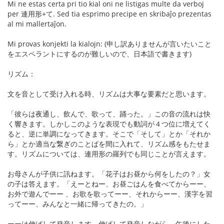
Mi ne estas certa pri tio kial oni ne listigas multe da verboj
per 連用形+て. Sed tia esprimo precipe en skribaĵo prezentas
al mi mallertaĵon.
Mi provas konjekti la kialojn: (申し訳ありませんが言いたいこと
をエスペラントにするのが難しいので、日本語で書きます)
リズム：
文を音として受け入れる時、リズムは大事な要素だと思います。
「彼らは夜通し、飲んで、歌って、踊った。」この音の流れは快
く響きます。しかしこのような表現でも動詞が４つ位に増えてく
ると、逆に単調になってきます。そこで「そして」とか「それか
ら」とか適当な繋ぎのことばを間に入れて、リズム感をもたせま
す。リズムについては、連用形の羅列でも同じことが言えます。
お母さんが子供に訊ねます。「花子はお昼から何をしたの？」女
の子は答えます。「えーとねー、お昼ごはんを食べてからーー、
お外で遊んでーー 、お歌を歌ってーー、それからーー、漢字を習
ってーー、みんなと一緒に帰ってきたの。」
ーーは伸ばして発音します。伸ばして発音しながら、午後にした