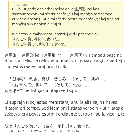
nornen:
Ĉu la listigado de verboj helpe de la 連用形 indikas
samtempecon (mi aĉetis, senŝeligis kaj manĝis samtempe)
aux sekvencon (unue mi aĉetis, poste mi senŝeligis kaj fine mi
manĝis) aux nenion el tiuj du?
Kio estas la malsameco inter tiuj ĉi du propozicioj?
りんごを買い剥がし食べた。
りんごを買って剥がして食べた。
連用形 + 連用形 kaj [連用形+て] + [連用形+て] ambaŭ baze ne
rilatas al sekveco nek samtempeco. Ili povas listigi eĉ verbojn
kiuj estas memstaraj unu la alia.
「人は学び、働き、喜び、悲しみ、（そして）死ぬ。」
=「人は学んで、働いて、（そして）死ぬ。」
連用形+て ne listigas mutajn verbojn.
Ĉi supraj verboj estas memstaraj unu la alia kaj ne havas
rilatojn pri tempo. Sed kiam oni listigas verbojn kiuj rilatas al
sekecvo, oni povas esprimi ordigante verbojn laŭ la vicoj. Ekz..
彼はりんごを買い、（皮を）剥[む]き、食べた。
≒ 彼はりんごを買って、剥いて、食べた。