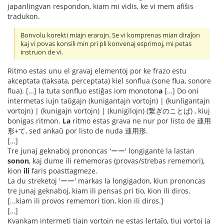
japanlingvan respondon, kiam mi vidis, ke vi mem afiŝis
tradukon.
Bonvolu korekti miajn erarojn. Se vi komprenas mian diraĵon
kaj vi povas konsili min pri pli konvenaj esprimoj, mi petas
instruon de vi.
Ritmo estas unu el gravaj elementoj por ke frazo estu
akceptata (taksata, perceptata) kiel sonflua (sone flua, sonore
flua). […] la tuta sonfluo estiĝas iom monoton
a
[…] Do oni
intermetas iujn taŭgajn (kunigantajn vortojn) | (kunligantajn
vortojn) | (kunigajn vortojn) | (kunigilojn) (繋ぎのことば) , kiuj
bonigas ritmon.
La
ritmo estas grava ne nur por listo de 連用
形+て, sed ankaŭ por listo de nuda 連用形.
[…]
Tre junaj geknaboj prononcas 'ーー' longigante la lastan
sonon
, kaj dume ili rememoras (provas/strebas rememori),
kion
ili
faris poasttagmeze.
La du streketoj 'ーー' markas la longigadon, kiun prononcas
tre junaj geknaboj, kiam ili pensas pri tio, kion ili diros.
[...kiam ili provos rememori tion, kion ili diros.]
[…]
Kvankam intermeti tiajn vortojn ne estas lertaĵo, tiuj vortoj ja