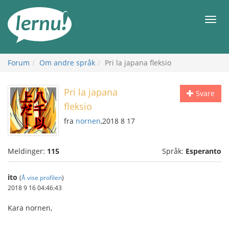
Til
innholdet
Meny
Forum
Om andre språk
Pri la japana fleksio
Pri la japana
Svare
fleksio
fra
nornen
,2018 8 17
Meldinger:
115
Språk:
Esperanto
ito
(
Å vise profilen
)
2018 9 16 04:46:43
Kara nornen,