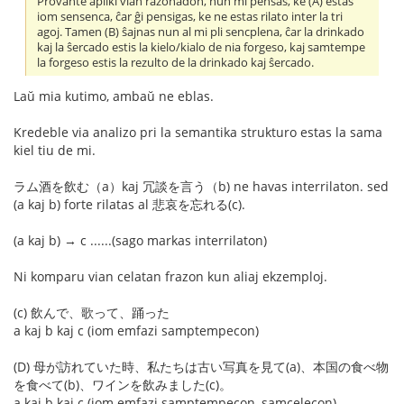
Provante apliki vian razonadon, nun mi pensas, ke (A) estas
iom sensenca, ĉar ĝi pensigas, ke ne estas rilato inter la tri
agoj. Tamen (B) ŝajnas nun al mi pli sencplena, ĉar la drinkado
kaj la ŝercado estis la kielo/kialo de nia forgeso, kaj samtempe
la forgeso estis la rezulto de la drinkado kaj ŝercado.
Laŭ mia kutimo, ambaŭ ne eblas.
Kredeble via analizo pri la semantika strukturo estas la sama
kiel tiu de mi.
ラム酒を飲む（a）kaj 冗談を言う（b) ne havas interrilaton. sed
(a kaj b) forte rilatas al 悲哀を忘れる(c).
(a kaj b) → c ......(sago markas interrilaton)
Ni komparu vian celatan frazon kun aliaj ekzemploj.
(c) 飲んで、歌って、踊った
a kaj b kaj c (iom emfazi samptempecon)
(D) 母が訪れていた時、私たちは古い写真を見て(a)、本国の食べ物
を食べて(b)、ワインを飲みました(c)。
a kaj b kaj c (iom emfazi samptempecon, samcelecon)