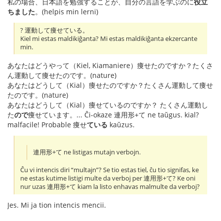
私の場合、日本語を勉強することが、自分の言語を学ぶのに
役立
ちました
。(helpis min lerni)
? 運動して痩せている。
Kiel mi estas maldikiĝanta? Mi estas maldikiĝanta ekzercante
min.
あなたはどうやって（Kiel, Kiamaniere）痩せたのですか？たくさ
ん運動して痩せたのです。(nature)
あなたはどうして（Kial）痩せたのですか？たくさん運動して痩せ
たのです。(nature)
あなたはどうして（Kial）痩せているのですか？ たくさん運動し
た
ので
痩せています。... Ĉi-okaze 連用形+て ne taŭgus. kial?
malfacile! Probable 痩せ
ている
kaŭzus.
連用形+て ne listigas mutajn verbojn.
Ĉu vi intencis diri “multajn”? Se tio estas tiel, ĉu tio signifas, ke
ne estas kutime listigi multe da verboj per 連用形+て? Ke oni
nur uzas 連用形+て kiam la listo enhavas malmulte da verboj?
Jes. Mi ja tion intencis mencii.