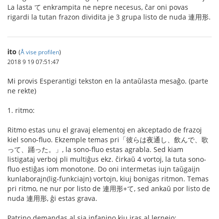
La lasta て enkrampita ne nepre necesus, ĉar oni povas
rigardi la tutan frazon dividita je 3 grupa listo de nuda 連用形.
ito
(
Å vise profilen
)
2018 9 19 07:51:47
Mi provis Esperantigi tekston en la antaŭlasta mesaĝo. (parte
ne rekte)
1. ritmo:
Ritmo estas unu el gravaj elementoj en akceptado de frazoj
kiel sono-fluo. Ekzemple temas pri「彼らは夜通し、飲んで、歌
って、踊った。」, la sono-fluo estas agrabla. Sed kiam
listigataj verboj pli multiĝus ekz. ĉirkaŭ 4 vortoj, la tuta sono-
fluo estiĝas iom monotone. Do oni intermetas iujn taŭgaijn
kunlaborajn(lig-funkciajn) vortojn, kiuj bonigas ritmon. Temas
pri ritmo, ne nur por listo de 連用形+て, sed ankaŭ por listo de
nuda 連用形, ĝi estas grava.
Patrino demandas al sia infanino kiu iras al lernejo: