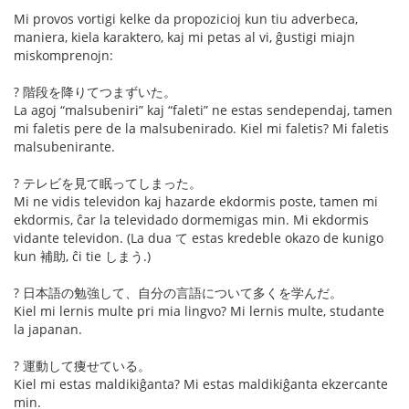
Mi provos vortigi kelke da propozicioj kun tiu adverbeca,
maniera, kiela karaktero, kaj mi petas al vi, ĝustigi miajn
miskomprenojn:
? 階段を降りてつまずいた。
La agoj “malsubeniri” kaj “faleti” ne estas sendependaj, tamen
mi faletis pere de la malsubenirado. Kiel mi faletis? Mi faletis
malsubenirante.
? テレビを見て眠ってしまった。
Mi ne vidis televidon kaj hazarde ekdormis poste, tamen mi
ekdormis, ĉar la televidado dormemigas min. Mi ekdormis
vidante televidon. (La dua て estas kredeble okazo de kunigo
kun 補助, ĉi tie しまう.)
? 日本語の勉強して、自分の言語について多くを学んだ。
Kiel mi lernis multe pri mia lingvo? Mi lernis multe, studante
la japanan.
? 運動して痩せている。
Kiel mi estas maldikiĝanta? Mi estas maldikiĝanta ekzercante
min.