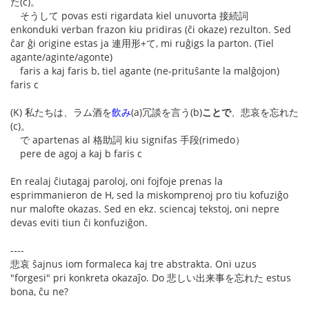
た(c)。
そうして povas esti rigardata kiel unuvorta 接続詞
enkonduki verban frazon kiu pridiras (ĉi okaze) rezulton. Sed
ĉar ĝi origine estas ja 連用形+て, mi ruĝigs la parton. (Tiel
agante/aginte/agonte)
faris a kaj faris b, tiel agante (ne-prituŝante la malĝojon)
faris c
(K) 私たちは、ラム酒を
飲み
(a)冗談を言う(b)
ことで
、悲哀を忘れた
(c)。
で apartenas al 格助詞 kiu signifas 手段(rimedo）
pere de agoj a kaj b faris c
En realaj ĉiutagaj paroloj, oni fojfoje prenas la
esprimmanieron de H, sed la miskomprenoj pro tiu kofuziĝo
nur malofte okazas. Sed en ekz. sciencaj tekstoj, oni nepre
devas eviti tiun ĉi konfuziĝon.
----
悲哀 ŝajnus iom formaleca kaj tre abstrakta. Oni uzus
"forgesi" pri konkreta okazaĵo. Do 悲しい出来事を忘れた estus
bona, ĉu ne?