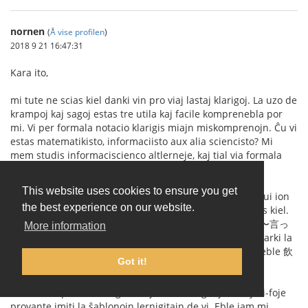
nornen
(
Å vise profilen
)
2018 9 21 16:47:31
Kara ito,
mi tute ne scias kiel danki vin pro viaj lastaj klarigoj. La uzo de
krampoj kaj sagoj estas tre utila kaj facile komprenebla por
mi. Vi per formala notacio klarigis miajn miskomprenojn. Ĉu vi
estas matematikisto, informaciisto aux alia sciencisto? Mi
mem studis informaciscienco altlerneje, kaj tial via formala
klarigo estas tre taŭga por mi.
This website uses cookies to ensure you get
Mi jam vidis mian eraron (
bildo 1
). Mi fakte celis konstrui ion
the best experience on our website.
similan al (I) (たり〜たりする) (
bildo 2
), tamen mi ne sciis kiel.
Mi ankaŭ komprenas la eblan dusencecon de (H) (飲み〜言っ
More information
て〜忘れた) (
bildo 3
), tamen eble parolante oni povas marki la
intencitan signifcon per paŭzado aŭ intonacio, ĉu? Ĉu eble 飲
Got it!
み言ってーー忘れた kontraŭ 飲みーー言って忘れた?
Mi denove provos vortigi frazojn kun kunigitaj verboj, ĉi-foje
provante imiti la ŝablonojn lernigitajn de vi. Eble iam mi