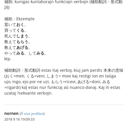
補助: kunigas kunlaborajn funkciajn verbojn (補助動詞・形式動
詞)
補助：Ekzemple
置いて
おく
。
買って
くる
。
死んで
しまう
。
教えて
もらう
。
教えて
あげる
。
やって
みる
。して
みる
。
ktp.
補助動詞・形式動詞 estas tiaj verboj, kiuj jam perdis 本来の意味
(おく=meti, くる=veni, しまう= movi kaj restigi ion en taŭga
ujo, ingo, ejo por ne uzi, もらう=ricevi, あげる=doni, みる
=rigardi) kaĵ estas nur funkciaj aŭ nuanco-donaj. Kaj ili estas
uzataj ?sekvante verbojn.
nornen
(
Å vise profilen
)
2018 9 16 19:09:33