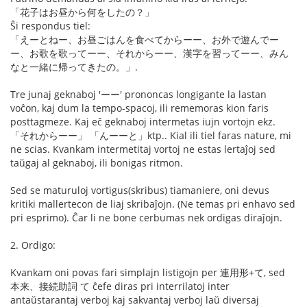
「花子はお昼から何をしたの？」
Ŝi respondus tiel:
「えーとねー、お昼ごはんを食べてからーー、お外で遊んでー
ー、お歌を歌ってーー、それからーー、漢字を習ってーー、みん
なと一緒に帰ってきたの。」.
Tre junaj geknaboj 'ーー' prononcas longigante la lastan
voĉon, kaj dum la tempo-spacoj, ili rememoras kion faris
posttagmeze. Kaj eĉ geknaboj intermetas iujn vortojn ekz.
「それからーー」 「んーーと」ktp.. Kial ili tiel faras nature, mi
ne scias. Kvankam intermetitaj vortoj ne estas lertaĵoj sed
taŭgaj al geknaboj, ili bonigas ritmon.
Sed se maturuloj vortigus(skribus) tiamaniere, oni devus
kritiki mallertecon de liaj skribaĵojn. (Ne temas pri enhavo sed
pri esprimo). Ĉar li ne bone cerbumas nek ordigas diraĵojn.
2. Ordigo:
Kvankam oni povas fari simplajn listigojn per 連用形+て, sed
本来、接続助詞 て ĉefe diras pri interrilatoj inter
antaŭstarantaj verboj kaj sakvantaj verboj laŭ diversaj