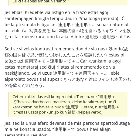
Ĉu ĉi tie eblas ambaŭ variantoj?
Jes eblas. Kredeble via listigo en la frazo estas agoj
samtempaj(en limigta tempo-daŭro=?mallonga periodo) . Ĉi
tie la pli simpla lsitigo t.e. 連用形＋連用形＋... sonas nature al
mi, eble ĉar 写真を見る kaj 本国の食べ物を食べる kaj ワインを飲
む estas memstraraj unu la alia. Alidire 連用形＋連用形 sufiĉas.
Sed se vi volas kontrasti rememoradon de via naskiĝlando(故
郷の国を皆で思い懐[なつ]かしんだことを強調したい), estas pli
taŭge uzi 連用形＋て＋連用形＋て＋… Ĉar kvankam la agoj
estas memstaraj sed ĉiuj rilatas al rememorado de via
naskiĝlando. Se vi uzus 連用形＋て＋連用形＋て＋… , eble
alparolato povus tiel supozi: きっとあなた達はワインも本国のも
のを飲んだのだろう.
Cetere mi kredas esti kompreninta: Tamen, nur “連用形＋
て”havas adverbecan, manieran, kielan karakteron; tiun ĉi
karakteron ne havas la nuda “連用形”. Cetere, nur “連用形＋
て”estas uzata por kunigo kun 補助 (helpaj) verboj.
Jes, sed la unua afero devenas de mia persona sperto(ĉiutaga
mia ne-konscia uzado). “連用形＋て povus havi aliajn
semantikajn regulojn.