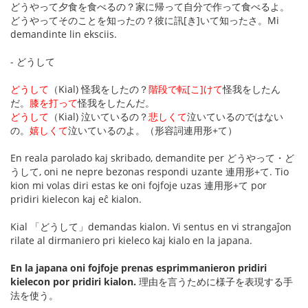
どうやって夕食を食べるの？家に帰って自分で作って食べるよ。
どうやってそのことを知ったの？彼に訊[き]いて知ったさ。Mi
demandinte lin eksciis.
- どうして
どうして
（Kial) 怪我をしたの？
階段で転[こ]けて
怪我をしたん
だ。
膝を打って
怪我をしたんだ。
どうして
（Kial) 泣いているの？
悲しくて
泣いているのではない
の。
嬉しくて
泣いているのよ。（形容詞連用形+て）
En reala parolado kaj skribado, demandite per どうやって・ど
うして, oni ne nepre bezonas respondi uzante 連用形+て. Tio
kion mi volas diri estas ke oni fojfoje uzas 連用形+て por
pridiri kielecon kaj eĉ kialon.
Kial 「どうして」demandas kialon. Vi sentus en vi strangaĵon
rilate al dirmaniero pri kieleco kaj kialo en la japana.
En la japana oni fojfoje prenas esprimmanieron pridiri
kielecon por pridiri kialon.
理由を言うために様子を表現する手
法を使う。