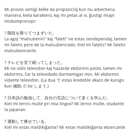
Mi provos vortigi kelke da propozicioj kun tiu adverbeca,
maniera, kiela karaktero, kaj mi petas al vi, ĝustigi miajn
miskomprenojn:
? 階段を降りてつまずいた。
La agoj “malsubeniri” kaj “faleti” ne estas sendependaj, tamen
mi faletis pere de la malsubenirado. Kiel mi faletis? Mi faletis
malsubenirante.
? テレビを見て眠ってしまった。
Mi ne vidis televidon kaj hazarde ekdormis poste, tamen mi
ekdormis, ĉar la televidado dormemigas min. Mi ekdormis
vidante televidon. (La dua て estas kredeble okazo de kunigo
kun 補助, ĉi tie しまう.)
? 日本語の勉強して、自分の言語について多くを学んだ。
Kiel mi lernis multe pri mia lingvo? Mi lernis multe, studante
la japanan.
? 運動して痩せている。
Kiel mi estas maldikiĝanta? Mi estas maldikiĝanta ekzercante