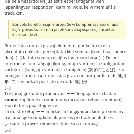
kia bela hazardo! Mi ĵus estis esperantiganta vian
japanlingvan respondon, kiam mi vidis, ke vi mem afiŝis
tradukon.
Bonvolu korekti miajn erarojn. Se vi komprenas mian diraĵon
kaj vi povas konsili min pri pli konvenaj esprimoj, mi petas
instruon de vi.
Ritmo estas unu el gravaj elementoj por ke frazo estu
akceptata (taksata, perceptata) kiel sonflua (sone flua, sonore
flua). […] la tuta sonfluo estiĝas iom monoton
a
[…] Do oni
intermetas iujn taŭgajn (kunigantajn vortojn) | (kunligantajn
vortojn) | (kunigajn vortojn) | (kunigilojn) (繋ぎのことば) , kiuj
bonigas ritmon.
La
ritmo estas grava ne nur por listo de 連用
形+て, sed ankaŭ por listo de nuda 連用形.
[…]
Tre junaj geknaboj prononcas 'ーー' longigante la lastan
sonon
, kaj dume ili rememoras (provas/strebas rememori),
kion
ili
faris poasttagmeze.
La du streketoj 'ーー' markas la longigadon, kiun prononcas
tre junaj geknaboj, kiam ili pensas pri tio, kion ili diros.
[...kiam ili provos rememori tion, kion ili diros.]
[…]