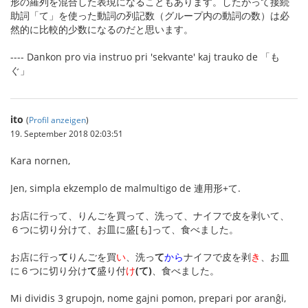
形の羅列を混合した表現になることもあります。したがって接続
助詞「て」を使った動詞の列記数（グループ内の動詞の数）は必
然的に比較的少数になるのだと思います。
---- Dankon pro via instruo pri 'sekvante' kaj trauko de 「も
ぐ」
ito
(
Profil anzeigen
)
19. September 2018 02:03:51
Kara nornen,
Jen, simpla ekzemplo de malmultigo de 連用形+て.
お店に行って、りんごを買って、洗って、ナイフで皮を剥いて、
６つに切り分けて、お皿に盛[も]って、食べました。
お店に行っ
て
りんごを買
い
、洗っ
て
から
ナイフで皮を剥
き
、お皿
に６つに切り分け
て
盛り付
け
(て)
、食べました。
Mi dividis 3 grupojn, nome gajni pomon, prepari por aranĝi,