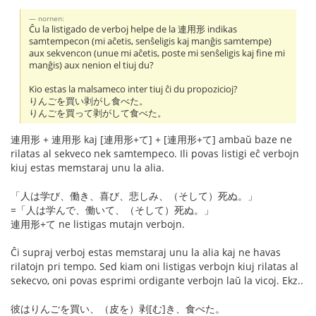
nornen:
Ĉu la listigado de verboj helpe de la 連用形 indikas
samtempecon (mi aĉetis, senŝeligis kaj manĝis samtempe)
aux sekvencon (unue mi aĉetis, poste mi senŝeligis kaj fine mi
manĝis) aux nenion el tiuj du?
Kio estas la malsameco inter tiuj ĉi du propozicioj?
りんごを買い剥がし食べた。
りんごを買って剥がして食べた。
連用形 + 連用形 kaj [連用形+て] + [連用形+て] ambaŭ baze ne
rilatas al sekveco nek samtempeco. Ili povas listigi eĉ verbojn
kiuj estas memstaraj unu la alia.
「人は学び、働き、喜び、悲しみ、（そして）死ぬ。」
=「人は学んで、働いて、（そして）死ぬ。」
連用形+て ne listigas mutajn verbojn.
Ĉi supraj verboj estas memstaraj unu la alia kaj ne havas
rilatojn pri tempo. Sed kiam oni listigas verbojn kiuj rilatas al
sekecvo, oni povas esprimi ordigante verbojn laŭ la vicoj. Ekz..
彼はりんごを買い、（皮を）剥[む]き、食べた。