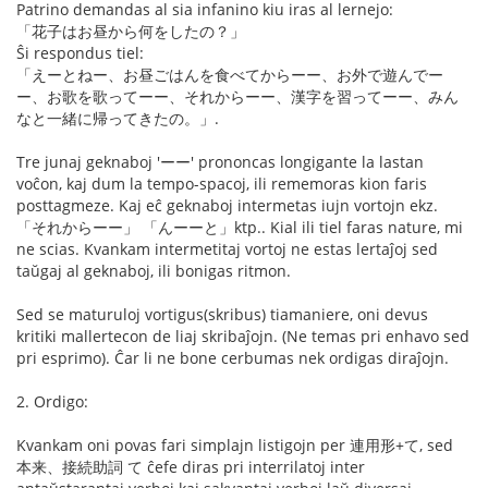
Patrino demandas al sia infanino kiu iras al lernejo:
「花子はお昼から何をしたの？」
Ŝi respondus tiel:
「えーとねー、お昼ごはんを食べてからーー、お外で遊んでー
ー、お歌を歌ってーー、それからーー、漢字を習ってーー、みん
なと一緒に帰ってきたの。」.
Tre junaj geknaboj 'ーー' prononcas longigante la lastan
voĉon, kaj dum la tempo-spacoj, ili rememoras kion faris
posttagmeze. Kaj eĉ geknaboj intermetas iujn vortojn ekz.
「それからーー」 「んーーと」ktp.. Kial ili tiel faras nature, mi
ne scias. Kvankam intermetitaj vortoj ne estas lertaĵoj sed
taŭgaj al geknaboj, ili bonigas ritmon.
Sed se maturuloj vortigus(skribus) tiamaniere, oni devus
kritiki mallertecon de liaj skribaĵojn. (Ne temas pri enhavo sed
pri esprimo). Ĉar li ne bone cerbumas nek ordigas diraĵojn.
2. Ordigo:
Kvankam oni povas fari simplajn listigojn per 連用形+て, sed
本来、接続助詞 て ĉefe diras pri interrilatoj inter