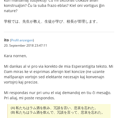
kun malsamaj subjektoj? Ĉu mi bezonas ĉiokaze alian
konstruaĵon? Ĉu la suba frazo eblas? Kiel oni vortigus ĝin
nature?
学校では、先生が教え、生徒が学び、校長が管理します。
ito
(
Profil anzeigen
)
20. September 2018 23:47:11
Kara nornen,
Mi dankas al vi pro via korekto de mia Esperantigita teksto. Mi
ĉiam miras ke vi esprimas aferojn kiel koncize (ne uzante
malŝparajn vortojn sed elektante necesajn kaj konvenajn
vortojn) kaj precize.
Mi respondas nur pri unu el viaj demandoj en tiu ĉi mesaĝo.
Pri aliaj, mi poste respondos.
(A) 私たちはラム酒を飲み、冗談を言い、悲哀を忘れた。
(B) 私たちはラム酒を飲んで、冗談を言って、悲哀を忘れた。