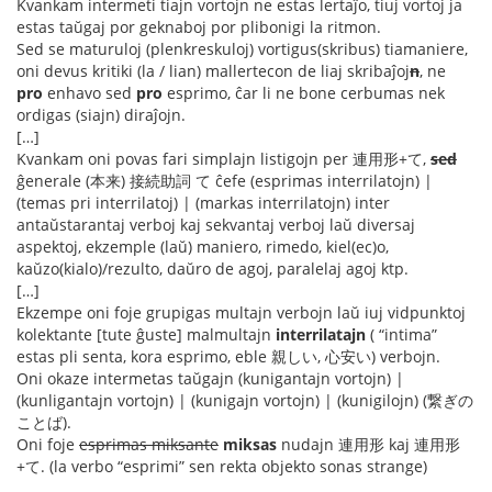
Kvankam intermeti tiajn vortojn ne estas lertaĵo, tiuj vortoj ja
estas taŭgaj por geknaboj por plibonigi la ritmon.
Sed se maturuloj (plenkreskuloj) vortigus(skribus) tiamaniere,
oni devus kritiki (la / lian) mallertecon de liaj skribaĵoj
n
, ne
pro
enhavo sed
pro
esprimo, ĉar li ne bone cerbumas nek
ordigas (siajn) diraĵojn.
[…]
Kvankam oni povas fari simplajn listigojn per 連用形+て,
sed
ĝenerale (本来) 接続助詞 て ĉefe (esprimas interrilatojn) |
(temas pri interrilatoj) | (markas interrilatojn) inter
antaŭstarantaj verboj kaj sekvantaj verboj laŭ diversaj
aspektoj, ekzemple (laŭ) maniero, rimedo, kiel(ec)o,
kaŭzo(kialo)/rezulto, daŭro de agoj, paralelaj agoj ktp.
[…]
Ekzempe oni foje grupigas multajn verbojn laŭ iuj vidpunktoj
kolektante [tute ĝuste] malmultajn
interrilatajn
( “intima”
estas pli senta, kora esprimo, eble 親しい, 心安い) verbojn.
Oni okaze intermetas taŭgajn (kunigantajn vortojn) |
(kunligantajn vortojn) | (kunigajn vortojn) | (kunigilojn) (繋ぎの
ことば).
Oni foje
esprimas miksante
miksas
nudajn 連用形 kaj 連用形
+て. (la verbo “esprimi” sen rekta objekto sonas strange)