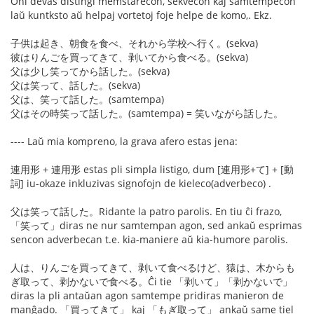
Oni devas distingi memstarecon, sekvecon kaj samtempecon
laŭ kuntksto aŭ helpaj vortetoj foje helpe de komo,. Ekz.
子供は起き、朝食を食べ、それから学校へ行く。(sekva)
彼はりんごを買ってきて、剥いてから食べる。(sekva)
父は少し笑ってから話した。(sekva)
父は笑って、話した。(sekva)
父は、笑って話した。(samtempa)
父はその時笑って話した。(samtempa) = 笑いながら話した。
---- Laŭ mia kompreno, la grava afero estas jena:
連用形 + 連用形 estas pli simpla listigo, dum [連用形+て] + [動
詞] iu-okaze inkluzivas signofojn de kieleco(adverbeco) .
父は笑って話した。Ridante la patro parolis. En tiu ĉi frazo,
「笑って」diras ne nur samtempan agon, sed ankaŭ esprimas
sencon adverbecan t.e. kia-maniere aŭ kia-humore parolis.
人は、りんごを買ってきて、剥いて食べるけど、猿は、木からも
ぎ取って、剥かないで食べる。Ĉi tie 「剥いて」「剥かないで」
diras la pli antaŭan agon samtempe pridiras manieron de
manĝado. 「買ってきて」 kaj 「もぎ取って」 ankaŭ same tiel