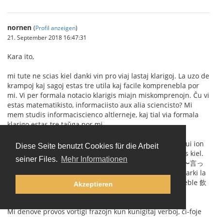
nornen
(
Profil anzeigen
)
21. September 2018 16:47:31
Kara ito,
mi tute ne scias kiel danki vin pro viaj lastaj klarigoj. La uzo de
krampoj kaj sagoj estas tre utila kaj facile komprenebla por
mi. Vi per formala notacio klarigis miajn miskomprenojn. Ĉu vi
estas matematikisto, informaciisto aux alia sciencisto? Mi
mem studis informaciscienco altlerneje, kaj tial via formala
klarigo estas tre taŭga por mi.
Mi jam vidis mian eraron (
bildo 1
). Mi fakte celis konstrui ion
Diese Seite benutzt Cookies für die Arbeit
similan al (I) (たり〜たりする) (
bildo 2
), tamen mi ne sciis kiel.
seiner Files.
Mehr Informationen
Mi ankaŭ komprenas la eblan dusencecon de (H) (飲み〜言っ
て〜忘れた) (
bildo 3
), tamen eble parolante oni povas marki la
intencitan signifcon per paŭzado aŭ intonacio, ĉu? Ĉu eble 飲
Akzeptieren
み言ってーー忘れた kontraŭ 飲みーー言って忘れた?
Mi denove provos vortigi frazojn kun kunigitaj verboj, ĉi-foje