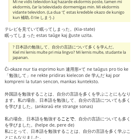
Mi ne vidis televidon kaj hazarde ekdormis poste, tamen mi
ekdormis, ĉar la televidado dormemigas min. Mi ekdormis
vidante televidon. (La dua て estas kredeble okazo de kunigo
kun 補助, ĉi tie しまう.)
テレビを見ていて眠ってしまった。(Kia-state)
眠ってしまった estas taŭge kaj ĝuste uzita.
? 日本語の勉強して、自分の言語について多くを学んだ。
Kiel mi lernis multe pri mia lingvo? Mi lernis multe, studante la
japanan.
Ĉi-okaze nur tia esprimo kun 連用形+て ne taŭgus pro tio ke
「勉強して」ne rekte pridiras kielecon de 学んだ kaj por
kompreni la tutan sencon, mankas kunteksto.
外国語を勉強することは、自分の言語を多くを学ぶことにもなり
ます。私の場合、日本語を勉強して、自分の言語についても多く
を学びました。(ankoraŭ ete strange sonas)
私の場合、日本語を勉強する
ことで
、自分の言語についても多く
を学びました。(helpe de, pere de)
私にとって、日本語を勉強することは、自分の言語を多く学ぶこ
とにもなりました。