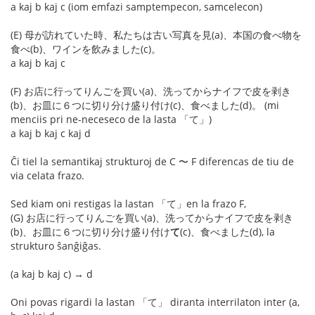
a kaj b kaj c (iom emfazi samptempecon, samcelecon)
(E) 母が訪れていた時、私たちは古い写真を見(a)、本国の食べ物を
食べ(b)、ワインを飲みました(c)。
a kaj b kaj c
(F) お店に行ってりんごを買い(a)、洗ってからナイフで皮を剥き
(b)、お皿に６つに切り分け盛り付け(c)、食べました(d)。 (mi
menciis pri ne-neceseco de la lasta 「て」)
a kaj b kaj c kaj d
Ĉi tiel la semantikaj strukturoj de C 〜 F diferencas de tiu de
via celata frazo.
Sed kiam oni restigas la lastan 「て」en la frazo F,
(G) お店に行ってりんごを買い(a)、洗ってからナイフで皮を剥き
(b)、お皿に６つに切り分け盛り付け
て
(c)、食べました(d), la
strukturo ŝanĝiĝas.
(a kaj b kaj c) → d
Oni povas rigardi la lastan 「て」 diranta interrilaton inter (a,