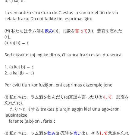
b, c) kaj d.
La semantika strukturo de G estas la sama kiel tiu de via
celata frazo. Do oni fatkte tiel esprimas ĝin:
(H) 私たちはラム酒を
飲み
(a)、冗談を
言って
(b)、悲哀を忘れた
(c)。
(a kaj b) → c
Sed ekzakte kaj logike dirus, ĉi supra frazo estas du-senca.
1. (a kaj b) → c
2. a kaj (b → c)
Por eviti tiun konfuziĝon, oni esprimas ekzemple jene:
(I) 私たちは、ラム酒を飲ん
だり
(a)冗談を言っ
たり
(b)
して
、悲哀を
忘れた(c)。
たり〜たりする traktas plurajn agojn kiel unu ago-aron
laŭsintakse.
farante (a,b)-on , faris c
(J) 私たちは、ラム酒を
飲み
(a)冗談を
言い
(b)、
そう
して
悲哀を忘れ