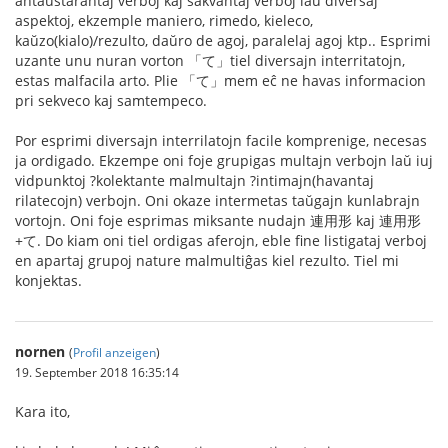
antaŭstarantaj verboj kaj sakvantaj verboj laŭ diversaj
aspektoj, ekzemple maniero, rimedo, kieleco,
kaŭzo(kialo)/rezulto, daŭro de agoj, paralelaj agoj ktp.. Esprimi
uzante unu nuran vorton 「て」tiel diversajn interritatojn,
estas malfacila arto. Plie 「て」mem eĉ ne havas informacion
pri sekveco kaj samtempeco.
Por esprimi diversajn interrilatojn facile komprenige, necesas
ja ordigado. Ekzempe oni foje grupigas multajn verbojn laŭ iuj
vidpunktoj ?kolektante malmultajn ?intimajn(havantaj
rilatecojn) verbojn. Oni okaze intermetas taŭgajn kunlabrajn
vortojn. Oni foje esprimas miksante nudajn 連用形 kaj 連用形
+て. Do kiam oni tiel ordigas aferojn, eble fine listigataj verboj
en apartaj grupoj nature malmultiĝas kiel rezulto. Tiel mi
konjektas.
nornen
(
Profil anzeigen
)
19. September 2018 16:35:14
Kara ito,