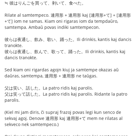
≒ 彼はりんごを買って、剥いて、食べた。
Rilate al samtempeco. 連用形 + 連用形 kaj [連用形+て] + [連用形
+て] iom ne samas. Kiam oni rigaras iom da tempdaŭro,
samtempa. Ambaŭ povas indiki samtempecon.
彼らは夜通し、飲み、歌い、踊った。Ili drinkis, kantis kaj dancis
tranokte.
彼らは夜通し、飲んで、歌って、踊った。Ili drinkis, kantis kaj
dancis tranokte.
Sed kiam oni rigardas agojn kiuj ja samtempe okazas aŭ
daŭras, samtempa, 連用形 + 連用形 ne taŭgas.
父は笑い、話した。La patro ridis kaj parolis.
父は笑って話した。La patro ridis kaj parolis. Ridante la patro
parolis.
(Kiel mi jam diris, ĉi supraj frazoj povas legi kun senco de
sekvaj agoj. Denove 連用形 kaj 連用形+て mem ne rilatas al
sekveco nek samtempeco.)