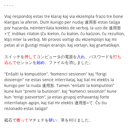
- - - -
Viaj respondoj estas tre klaraj kaj via ekzempla frazo tre bone
klarigas la aferon. Dum kunigo per nudaj 連用形 estas taŭga
por hazarda, neinterrilata kolekto de verboj, la uzo de 連用形
+て indikas rilaton (ĉu kielon, ĉu kialon, ĉu kaŭzon, ĉu rezulton,
ktp) inter la verboj. Mi provos vortigi du ekzemplojn kaj mi
petas al vi ĝustigi miajn erarojn, kaj vortajn, kaj gramatikajn.
スイッチを
押して
コンピュータの電源を
入れ
、パスワードを
打ち
込んで
セションを
始め
、ファイルを消しました。
“Enŝalti la komputilon”, “komenci sesionon” kaj “forigi
dosierojn” ne estas sence interrilataj, kaj tial mi elektis la
kunigo per la nuda 連用形. Tamen “enŝalti la komputilon”
kune kun “premi la butonon”, kaj “komenci sesionon” kune
kun “enigi pasvorton”, ja estas grupoj enhavantaj forte
interrilatajn agojn, kaj tial mi elektis 連用形+て. Ĉu tiu
rezonado estas taŭga?
砥石で
擦って
マチェテを
研い
、草を刈りました。