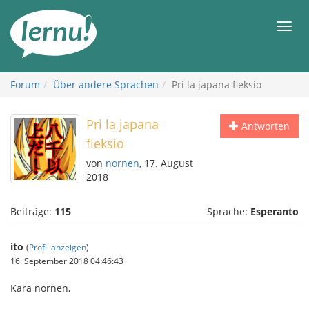
Zum
Inhalt
Men
Forum
Über andere Sprachen
Pri la japana fleksio
Pri la japana
Antworten
fleksio
von
nornen
, 17. August
2018
Beiträge:
115
Sprache:
Esperanto
ito
(
Profil anzeigen
)
16. September 2018 04:46:43
Kara nornen,