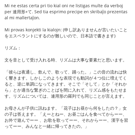
Mi ne estas certa pri tio kial oni ne listigas multe da verboj
per 連用形+て. Sed tia esprimo precipe en skribaĵo prezentas
al mi mallertaĵon.
Mi provas konjekti la kialojn: (申し訳ありませんが言いたいこと
をエスペラントにするのが難しいので、日本語で書きます)
リズム：
文を音として受け入れる時、リズムは大事な要素だと思います。
「彼らは夜通し、飲んで、歌って、踊った。」この音の流れは快
く響きます。しかしこのような表現でも動詞が４つ位に増えてく
ると、逆に単調になってきます。そこで「そして」とか「それか
ら」とか適当な繋ぎのことばを間に入れて、リズム感をもたせま
す。リズムについては、連用形の羅列でも同じことが言えます。
お母さんが子供に訊ねます。「花子はお昼から何をしたの？」女
の子は答えます。「えーとねー、お昼ごはんを食べてからーー、
お外で遊んでーー 、お歌を歌ってーー、それからーー、漢字を習
ってーー、みんなと一緒に帰ってきたの。」