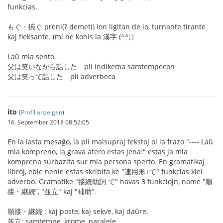
funkcias.
もぐ・捥ぐ preni(? demeti) ion ligitan de io, turnante tirante
kaj fleksante. (mi ne konis la 漢字 (^^;）
Laŭ mia sento
父は笑いながら話した pli indikema samtempecon
父は笑って話した pli adverbeca
ito
(
Profil anzeigen
)
16. September 2018 08:52:05
En la lasta mesaĝo, la pli malsupraj tekstoj ol la frazo "---- Laŭ
mia kompreno, la grava afero estas jena:" estas ja mia
kompreno surbazita sur mia persona sperto. En gramatikaj
libroj, eble nenie estas skribita ke "連用形+て" funkcias kiel
adverbo. Gramatike "接続助詞 て" havas 3 funkciojn, nome "順
接・継続”, "並立" kaj "補助”.
順接・継続 : kaj poste, kaj sekve, kaj daŭre.
並立: samtempe, krome, paralele.