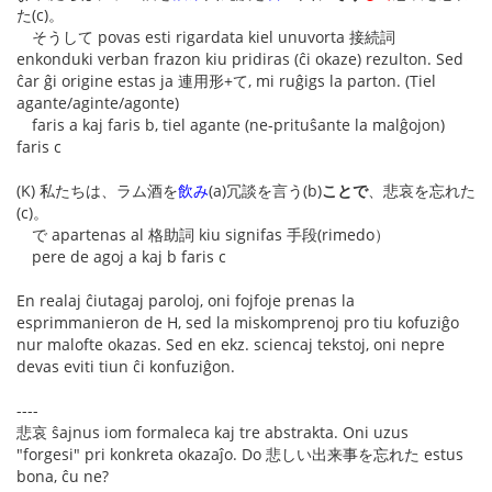
た(c)。
そうして povas esti rigardata kiel unuvorta 接続詞
enkonduki verban frazon kiu pridiras (ĉi okaze) rezulton. Sed
ĉar ĝi origine estas ja 連用形+て, mi ruĝigs la parton. (Tiel
agante/aginte/agonte)
faris a kaj faris b, tiel agante (ne-prituŝante la malĝojon)
faris c
(K) 私たちは、ラム酒を
飲み
(a)冗談を言う(b)
ことで
、悲哀を忘れた
(c)。
で apartenas al 格助詞 kiu signifas 手段(rimedo）
pere de agoj a kaj b faris c
En realaj ĉiutagaj paroloj, oni fojfoje prenas la
esprimmanieron de H, sed la miskomprenoj pro tiu kofuziĝo
nur malofte okazas. Sed en ekz. sciencaj tekstoj, oni nepre
devas eviti tiun ĉi konfuziĝon.
----
悲哀 ŝajnus iom formaleca kaj tre abstrakta. Oni uzus
"forgesi" pri konkreta okazaĵo. Do 悲しい出来事を忘れた estus
bona, ĉu ne?