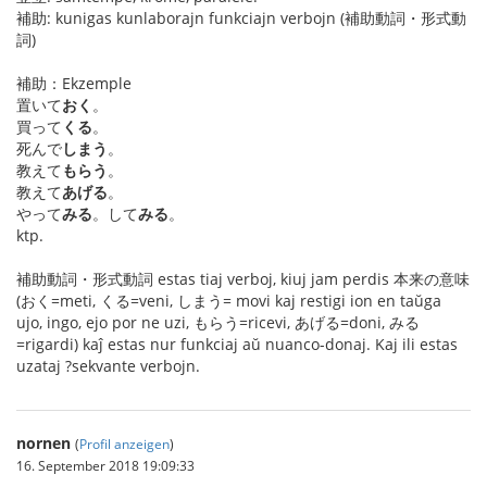
補助: kunigas kunlaborajn funkciajn verbojn (補助動詞・形式動
詞)
補助：Ekzemple
置いて
おく
。
買って
くる
。
死んで
しまう
。
教えて
もらう
。
教えて
あげる
。
やって
みる
。して
みる
。
ktp.
補助動詞・形式動詞 estas tiaj verboj, kiuj jam perdis 本来の意味
(おく=meti, くる=veni, しまう= movi kaj restigi ion en taŭga
ujo, ingo, ejo por ne uzi, もらう=ricevi, あげる=doni, みる
=rigardi) kaĵ estas nur funkciaj aŭ nuanco-donaj. Kaj ili estas
uzataj ?sekvante verbojn.
nornen
(
Profil anzeigen
)
16. September 2018 19:09:33