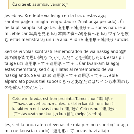
Ĉu ĉi tie eblas ambaŭ variantoj?
Jes eblas. Kredeble via listigo en la frazo estas agoj
samtempaj(en limigta tempo-daŭro=?mallonga periodo) . Ĉi
tie la pli simpla lsitigo t.e. 連用形＋連用形＋... sonas nature al
mi, eble ĉar 写真を見る kaj 本国の食べ物を食べる kaj ワインを飲
む estas memstraraj unu la alia. Alidire 連用形＋連用形 sufiĉas.
Sed se vi volas kontrasti rememoradon de via naskiĝlando(故
郷の国を皆で思い懐[なつ]かしんだことを強調したい), estas pli
taŭge uzi 連用形＋て＋連用形＋て＋… Ĉar kvankam la agoj
estas memstaraj sed ĉiuj rilatas al rememorado de via
naskiĝlando. Se vi uzus 連用形＋て＋連用形＋て＋… , eble
alparolato povus tiel supozi: きっとあなた達はワインも本国のも
のを飲んだのだろう.
Cetere mi kredas esti kompreninta: Tamen, nur “連用形＋
て”havas adverbecan, manieran, kielan karakteron; tiun ĉi
karakteron ne havas la nuda “連用形”. Cetere, nur “連用形＋
て”estas uzata por kunigo kun 補助 (helpaj) verboj.
Jes, sed la unua afero devenas de mia persona sperto(ĉiutaga
mia ne-konscia uzado). “連用形＋て povus havi aliajn