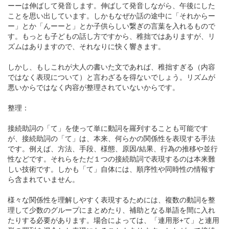
ーーは伸ばして発音します。伸ばして発音しながら、午後にした
ことを思い出しています。しかもなぜか話の途中に「それからー
ー」とか「んーーと」とか子供らしい繋ぎの言葉を入れるもので
す。もっとも子どもの話し方ですから、稚拙ではありますが、リ
ズムはありますので、それなりに快く響きます。
しかし、もしこれが大人の書いた文であれば、稚拙すぎる（内容
ではなく表現について）と言わざるを得ないでしょう。リズムが
悪いからではなく内容が整理されていないからです。
整理：
接続助詞の「て」を使って単に動詞を羅列することも可能です
が、接続助詞の「て」は、本来、何らかの関係性を表現する手法
です。例えば、方法、手段、様態、原因/結果、行為の推移や並行
性などです。それらをただ１つの接続助詞で表現するのは本来難
しい技術です。しかも「て」自体には、順序性や同時性の情報す
ら含まれていません。
様々な関係性を理解しやすく表現するためには、複数の動詞を整
理して少数のグループにまとめたり、補助となる単語を間に入れ
たりする必要があります。場合によっては、「連用形+て」と連用