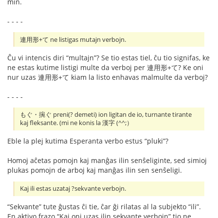
min.
- - - -
連用形+て ne listigas mutajn verbojn.
Ĉu vi intencis diri “multajn”? Se tio estas tiel, ĉu tio signifas, ke
ne estas kutime listigi multe da verboj per 連用形+て? Ke oni
nur uzas 連用形+て kiam la listo enhavas malmulte da verboj?
- - - -
もぐ・捥ぐ preni(? demeti) ion ligitan de io, turnante tirante
kaj fleksante. (mi ne konis la 漢字 (^^;）
Eble la plej kutima Esperanta verbo estus “pluki”?
Homoj aĉetas pomojn kaj manĝas ilin senŝeliginte, sed simioj
plukas pomojn de arboj kaj manĝas ilin sen senŝeligi.
Kaj ili estas uzataj ?sekvante verbojn.
“Sekvante” tute ĝustas ĉi tie, ĉar ĝi rilatas al la subjekto “ili”.
En aktivo frazo “Kaj oni uzas ilin sekvante verbojn” tio ne