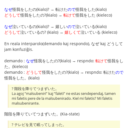
なぜ
怪我をしたの(kialo)? → 転けた
ので
怪我をした(kialo)
どうして
怪我をしたの?(kialo) →
転けて
怪我をした (kieleco)
なぜ
泣いているの(kialo)? → 嬉しい
ので
泣いている(kialo)
どうして
泣いているの? (kialo) →
嬉しくて
泣いている (kieleco)
En reala interparolo(demando kaj respondo), なぜ kaj どうして
jam konfuziĝis.
demando :
なぜ
怪我をしたの?(kialo) → respndo:
転けて
怪我をし
た。(kieleco)
demando :
どうして
怪我をしたの?(kialo) → respndo: 転けた
ので
怪我をした。(kialo)
? 階段を降りてつまずいた。
La agoj “malsubeniri” kaj “faleti” ne estas sendependaj, tamen
mi faletis pere de la malsubenirado. Kiel mi faletis? Mi faletis
malsubenirante.
階段を降りていてつまずいた。(Kia-state)
? テレビを見て眠ってしまった。