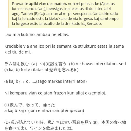
Provante apliki vian razonadon, nun mi pensas, ke (A) estas
iom sensenca, ĉar ĝi pensigas, ke ne estas rilato inter la tri
agoj. Tamen (B) ŝajnas nun al mi pli sencplena, ĉar la drinkado
kaj la ŝercado estis la kielo/kialo de nia forgeso, kaj samtempe
la forgeso estis la rezulto de la drinkado kaj ŝercado.
Laŭ mia kutimo, ambaŭ ne eblas.
Kredeble via analizo pri la semantika strukturo estas la sama
kiel tiu de mi.
ラム酒を飲む（a）kaj 冗談を言う（b) ne havas interrilaton. sed
(a kaj b) forte rilatas al 悲哀を忘れる(c).
(a kaj b) → c ......(sago markas interrilaton)
Ni komparu vian celatan frazon kun aliaj ekzemploj.
(c) 飲んで、歌って、踊った
a kaj b kaj c (iom emfazi samptempecon)
(D) 母が訪れていた時、私たちは古い写真を見て(a)、本国の食べ物
を食べて(b)、ワインを飲みました(c)。