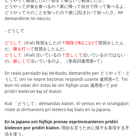
どうやって勉強したの？朝まで寝ないで勉強したさ。
どうやって夕食を食べるの？家に帰って自分で作って食べるよ。
どうやってそのことを知ったの？彼に訊[き]いて知ったさ。Mi
demandinte lin eksciis.
- どうして
どうして
（Kial) 怪我をしたの？
階段で転[こ]けて
怪我をしたん
だ。
膝を打って
怪我をしたんだ。
どうして
（Kial) 泣いているの？
悲しくて
泣いているのではない
の。
嬉しくて
泣いているのよ。（形容詞連用形+て）
En reala parolado kaj skribado, demandite per どうやって・ど
うして, oni ne nepre bezonas respondi uzante 連用形+て. Tio
kion mi volas diri estas ke oni fojfoje uzas 連用形+て por
pridiri kielecon kaj eĉ kialon.
Kial 「どうして」demandas kialon. Vi sentus en vi strangaĵon
rilate al dirmaniero pri kieleco kaj kialo en la japana.
En la japana oni fojfoje prenas esprimmanieron pridiri
kielecon por pridiri kialon.
理由を言うために様子を表現する手
法を使う。