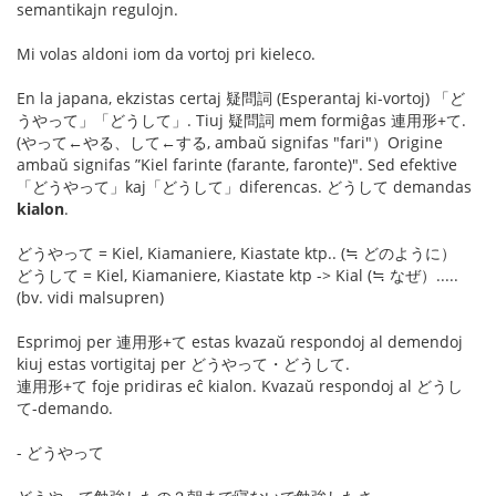
semantikajn regulojn.
Mi volas aldoni iom da vortoj pri kieleco.
En la japana, ekzistas certaj 疑問詞 (Esperantaj ki-vortoj) 「ど
うやって」「どうして」. Tiuj 疑問詞 mem formiĝas 連用形+て.
(やって←やる、して←する, ambaŭ signifas "fari"）Origine
ambaŭ signifas ”Kiel farinte (farante, faronte)". Sed efektive
「どうやって」kaj「どうして」diferencas. どうして demandas
kialon
.
どうやって = Kiel, Kiamaniere, Kiastate ktp.. (≒ どのように）
どうして = Kiel, Kiamaniere, Kiastate ktp -> Kial (≒ なぜ）.....
(bv. vidi malsupren)
Esprimoj per 連用形+て estas kvazaŭ respondoj al demendoj
kiuj estas vortigitaj per どうやって・どうして.
連用形+て foje pridiras eĉ kialon. Kvazaŭ respondoj al どうし
て-demando.
- どうやって