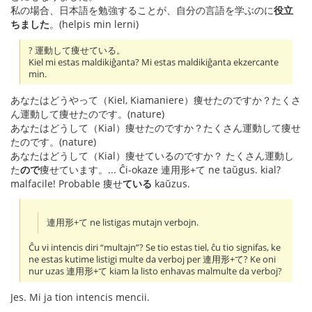
私の場合、日本語を勉強することが、自分の言語を学ぶのに
役立
ちました
。(helpis min lerni)
? 運動して痩せている。
Kiel mi estas maldikiĝanta? Mi estas maldikiĝanta ekzercante
min.
あなたはどうやって（Kiel, Kiamaniere）痩せたのですか？たくさ
ん運動して痩せたのです。(nature)
あなたはどうして（Kial）痩せたのですか？たくさん運動して痩せ
たのです。(nature)
あなたはどうして（Kial）痩せているのですか？ たくさん運動し
た
ので
痩せています。... Ĉi-okaze 連用形+て ne taŭgus. kial?
malfacile! Probable 痩せ
ている
kaŭzus.
連用形+て ne listigas mutajn verbojn.
Ĉu vi intencis diri “multajn”? Se tio estas tiel, ĉu tio signifas, ke
ne estas kutime listigi multe da verboj per 連用形+て? Ke oni
nur uzas 連用形+て kiam la listo enhavas malmulte da verboj?
Jes. Mi ja tion intencis mencii.