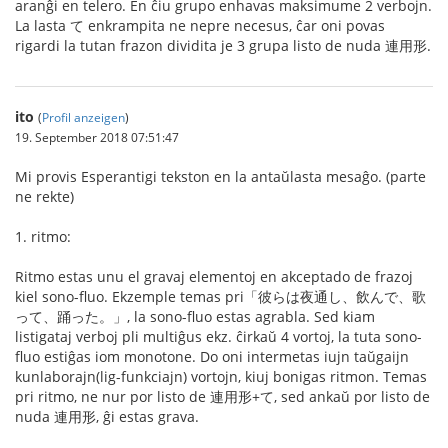
aranĝi en telero. En ĉiu grupo enhavas maksimume 2 verbojn.
La lasta て enkrampita ne nepre necesus, ĉar oni povas
rigardi la tutan frazon dividita je 3 grupa listo de nuda 連用形.
ito
(
Profil anzeigen
)
19. September 2018 07:51:47
Mi provis Esperantigi tekston en la antaŭlasta mesaĝo. (parte
ne rekte)
1. ritmo:
Ritmo estas unu el gravaj elementoj en akceptado de frazoj
kiel sono-fluo. Ekzemple temas pri「彼らは夜通し、飲んで、歌
って、踊った。」, la sono-fluo estas agrabla. Sed kiam
listigataj verboj pli multiĝus ekz. ĉirkaŭ 4 vortoj, la tuta sono-
fluo estiĝas iom monotone. Do oni intermetas iujn taŭgaijn
kunlaborajn(lig-funkciajn) vortojn, kiuj bonigas ritmon. Temas
pri ritmo, ne nur por listo de 連用形+て, sed ankaŭ por listo de
nuda 連用形, ĝi estas grava.