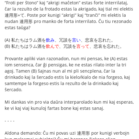
“Froti per ŝtono” kaj “akrigi maĉeton” estas forte interrilataj,
ĉar la rezulto de la frotado estas la akrigado, kaj tial mi elektis
連用形+て. Poste por kunigi “akrigi” kaj “tranĉi” mi elektis la
nudan 連用形 pro manko de forta interrilato. Ĉu tiu rezonado
estas taŭga?
(A) 私たちはラム酒を
飲み
、冗談を
言い
、悲哀を忘れた。
(B) 私たちはラム酒を
飲んで
、冗談を
言って
、悲哀を忘れた。
Provante apliki vian razonadon, nun mi pensas, ke (A) estas
iom sensenca, ĉar ĝi pensigas, ke ne estas rilato inter la tri
agoj. Tamen (B) ŝajnas nun al mi pli sencplena, ĉar la
drinkado kaj la ŝercado estis la kielo/kialo de nia forgeso, kaj
samtempe la forgeso estis la rezulto de la drinkado kaj
ŝercado.
Mi dankas vin pro via daŭra interparolado kun mi kaj esperas,
ke vi kaj viaj kunuloj fartas bone kaj estas sanaj.
- - - -
Aldona demando: Ĉu mi povas uzi 連用形 por kunigi verbojn