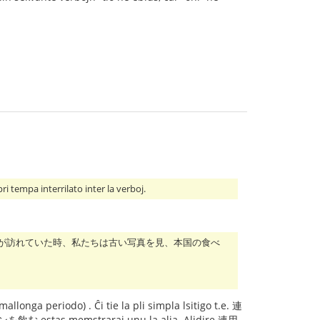
 interrilato inter la verboj.
母が訪れていた時、私たちは古い写真を見、本国の食べ
llonga periodo) . Ĉi tie la pli simpla lsitigo t.e. 連
 estas memstraraj unu la alia. Alidire 連用