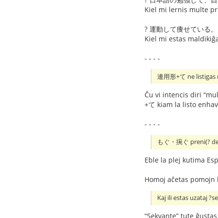
Kiel mi lernis multe pr
? 運動して痩せている。
Kiel mi estas maldikiĝ
- - - -
連用形+て ne listigas 
Ĉu vi intencis diri “m
+て kiam la listo enha
- - - -
もぐ・捥ぐ preni(? demeti
Eble la plej kutima Es
Homoj aĉetas pomojn ka
Kaj ili estas uzataj ?
“Sekvante” tute ĝustas ĉ