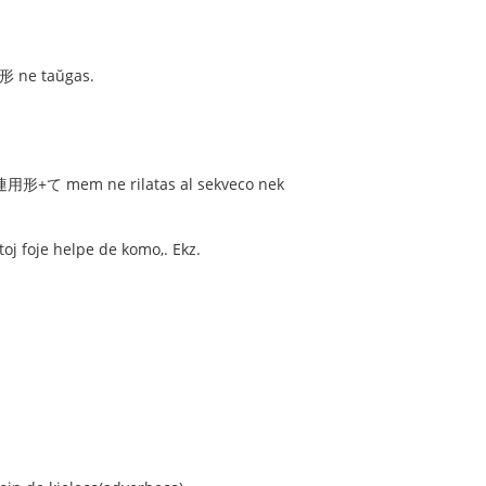
形 ne taŭgas.
aj 連用形+て mem ne rilatas al sekveco nek
j foje helpe de komo,. Ekz.