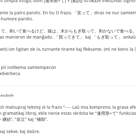
impla listigo, dum [連用形+て] + [動詞] iu-okaze inkluzivas signofoj
 patro parolis. En tiu ĉi frazo, 「笑って」diras ne nur samtemp
a-humore parolis.
剥いて食べるけど、猿は、木からもぎ取って、剥かないで食べる。Ĉi tie 「剥
iras manieron de manĝado. 「買ってきて」 kaj 「もぎ取って」 ankaŭ sam
ion ligitan de io, turnante tirante kaj fleksante. (mi ne konis l
indikema samtempecon
verbeca
 asubuhi
pli malsupraj tekstoj ol la frazo "---- Laŭ mia kompreno, la grava a
n gramatikaj libroj, eble nenie estas skribita ke "連用形+て" funkc
・継続”, "並立" kaj "補助”.
j sekve, kaj daŭre.