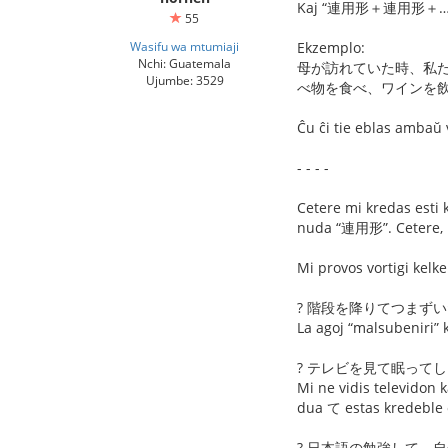
Kaj “連用形＋連用形＋…” ka
55
Wasifu wa mtumiaji
Ekzemplo:
Nchi: Guatemala
母が訪れていた時、私
Ujumbe: 3529
べ物を食べ、ワインを
Ĉu ĉi tie eblas ambaŭ 
- - - -
Cetere mi kredas esti
nuda “連用形”. Cetere, 
Mi provos vortigi kelk
? 階段を降りてつまず
La agoj “malsubeniri” 
? テレビを見て眠って
Mi ne vidis televidon 
dua て estas kredeble
? 日本語の勉強して、