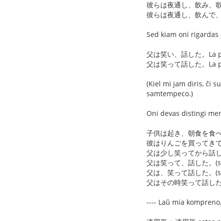
彼らは夜通し、飲み、歌い、踊った。
彼らは夜通し、飲んで、歌って、踊っ
Sed kiam oni rigarda
父は笑い、話した。La patro 
父は笑って話した。La patro ri
(Kiel mi jam diris, ĉ
samtempeco.)
Oni devas distingi me
子供は起き、朝食を食べ、
彼はりんごを買ってきて、
父は少し笑ってから話した。
父は笑って、話した。(se
父は、笑って話した。(sa
父はその時笑って話した。(
---- Laŭ mia kompreno,