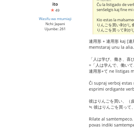
ito
Ĉu la listigado de v
senŝeligis kaj fine mi
49
Wasifu wa mtumiaji
Kio estas la malsamec
Nchi: Japani
りんごを買い剥がし
Ujumbe: 261
りんごを買って剥が
連用形 + 連用形 kaj [連用形+て
memstaraj unu la alia.
「人は学び、働き、喜
=「人は学んで、働いて
連用形+て ne listigas mu
Ĉi supraj verboj estas 
esprimi ordigante verbo
彼はりんごを買い、（皮
≒ 彼はりんごを買って
Rilate al samtempec
povas indiki samtemp