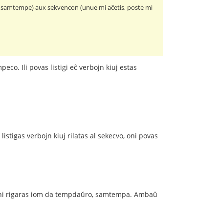
is samtempe) aux sekvencon (unue mi aĉetis, poste mi
Ili povas listigi eĉ verbojn kiuj estas
istigas verbojn kiuj rilatas al sekecvo, oni povas
 rigaras iom da tempdaŭro, samtempa. Ambaŭ