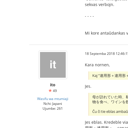
sekvas verbojn.
- - - -
Mi kore antaŭdankas v
18 Septemba 2018 12:46:15
Kara nornen,
Kaj “連用形＋連用形＋…” k
ito
Jes.
49
母が訪れていた時、
Wasifu wa mtumiaji
物を食べ、ワインを
Nchi: Japani
Ujumbe: 261
Ĉu ĉi tie eblas ambaŭ
Jes eblas. Kredeble via
用形＋連用形＋... sonas n