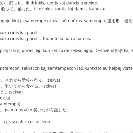
Ili drinkis, kantis kaj dancis tranokte.
た。Ili drinkis, kantis kaj dancis tranokte.
s agojn kiuj ja samtempe okazas aŭ daŭras, samtempa, 連用形 + 連用
ridis kaj parolis.
dis kaj parolis. Ridante la patro parolis.
i supraj frazoj povas legi kun senco de sekvaj agoj. Denove 連用形 k
mstarecon, sekvecon kaj samtempecon laŭ kuntksto aŭ helpaj vorteto
それから学校へ行く。(sekva)
剥いてから食べる。(sekva)
(sekva)
kva)
mtempa)
samtempa) = 笑いながら話した。
 la grava afero estas jena: