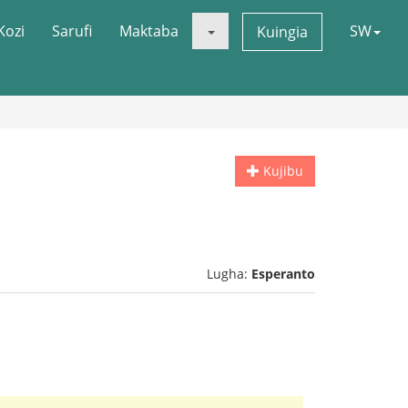
Kozi
Sarufi
Maktaba
SW
Kuingia
Kujibu
Lugha:
Esperanto