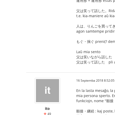
連用形 + 連用形 estas pli s
父は笑って話した。Ridante la
t.e. kia-maniere aŭ ki
人は、りんごを買ってきて、
agon samtempe prid
もぐ・捥ぐ preni(? demeti) 
Laŭ mia sento
父は笑いながら話した pli 
父は笑って話した pli ad
16 Septemba 2018 8:52:05
En la lasta mesaĝo, la 
mia persona sperto. E
funkciojn, nome "順接
ito
順接・継続 : kaj poste, ka
49