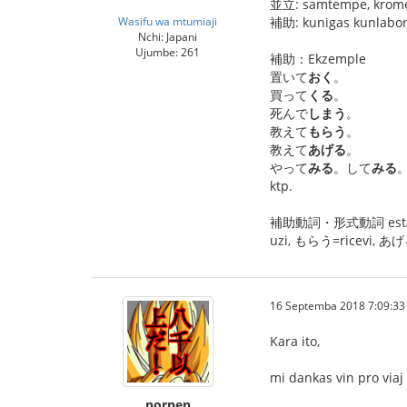
並立: samtempe, krome,
Wasifu wa mtumiaji
補助: kunigas kunlab
Nchi: Japani
Ujumbe: 261
補助：Ekzemple
置いて
おく
。
買って
くる
。
死んで
しまう
。
教えて
もらう
。
教えて
あげる
。
やって
みる
。して
みる
ktp.
補助動詞・形式動詞 estas tia
uzi, もらう=ricevi, あげる=
16 Septemba 2018 7:09:33 
Kara ito,
mi dankas vin pro viaj
nornen