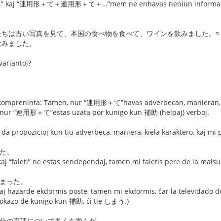
j “連用形＋て＋連用形＋て＋…”mem ne enhavas neniun informacion pri 
たちは古い写真を見て、本国の食べ物を食べて、ワインを飲みました。≈
飲みました。
variantoj?
 kompreninta: Tamen, nur “連用形＋て”havas adverbecan, manieran, kie
nur “連用形＋て”estas uzata por kunigo kun 補助 (helpaj) verboj.
e da propozicioj kun tiu adverbeca, maniera, kiela karaktero, kaj mi 
いた。
kaj “faleti” ne estas sendependaj, tamen mi faletis pere de la malsu
しまった。
kaj hazarde ekdormis poste, tamen mi ekdormis, ĉar la televidado 
 okazo de kunigo kun 補助, ĉi tie しまう.)
自分の言語について多くを学んだ。