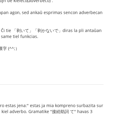
n de kieleco(adverbeco) .
an agon, sed ankaŭ esprimas sencon adverbecan
いて」「剥かないで」diras la pli antaŭan
e tiel funkcias.
a 漢字 (^^;）
fero estas jena:" estas ja mia kompreno surbazita sur
ias kiel adverbo. Gramatike "接続助詞 て" havas 3