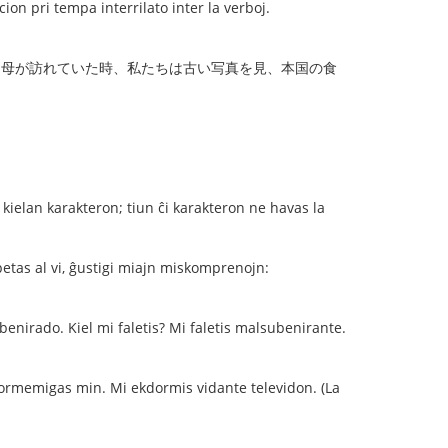
tempa interrilato inter la verboj.
 母が訪れていた時、私たちは古い写真を見、本国の食
lan karakteron; tiun ĉi karakteron ne havas la
petas al vi, ĝustigi miajn miskomprenojn:
benirado. Kiel mi faletis? Mi faletis malsubenirante.
dormemigas min. Mi ekdormis vidante televidon. (La