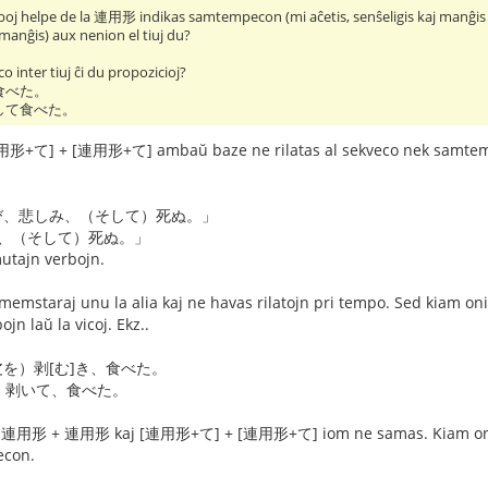
erboj helpe de la 連用形 indikas samtempecon (mi aĉetis, senŝeligis kaj manĝ
 manĝis) aux nenion el tiuj du?
o inter tiuj ĉi du propozicioj?
食べた。
して食べた。
] + [連用形+て] ambaŭ baze ne rilatas al sekveco nek samtempeco. 
び、悲しみ、（そして）死ぬ。」
、（そして）死ぬ。」
tajn verbojn.
memstaraj unu la alia kaj ne havas rilatojn pri tempo. Sed kiam oni l
jn laŭ la vicoj. Ekz..
を）剥[む]き、食べた。
、剥いて、食べた。
o. 連用形 + 連用形 kaj [連用形+て] + [連用形+て] iom ne samas. Kiam oni
econ.