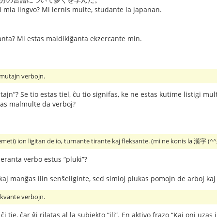
i mia lingvo? Mi lernis multe, studante la japanan.
anta? Mi estas maldikiĝanta ekzercante min.
mutajn verbojn.
ultajn”? Se tio estas tiel, ĉu tio signifas, ke ne estas kutime lis
vas malmulte da verboj?
) ion ligitan de io, turnante tirante kaj fleksante. (mi ne konis la 漢字 (^
peranta verbo estus “pluki”?
j manĝas ilin senŝeliginte, sed simioj plukas pomojn de arboj kaj 
sekvante verbojn.
i tie, ĉar ĝi rilatas al la subjekto “ili”. En aktivo frazo “Kaj oni uzas