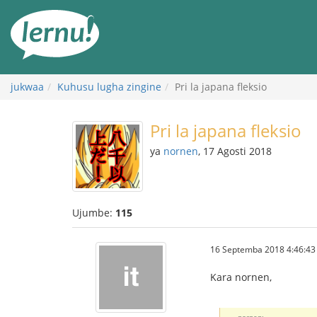
Kwa
maudhui
jukwaa
Kuhusu lugha zingine
Pri la japana fleksio
Pri la japana fleksio
ya
nornen
, 17 Agosti 2018
Ujumbe:
115
16 Septemba 2018 4:46:43
Kara nornen,
nornen: