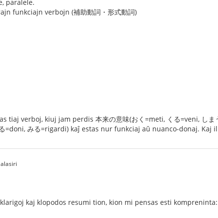
 paralele.
orajn funkciajn verbojn (補助動詞・形式動詞)
。
j verboj, kiuj jam perdis 本来の意味(おく=meti, くる=veni, しまう= movi 
doni, みる=rigardi) kaĵ estas nur funkciaj aŭ nuanco-donaj. Kaj ili
alasiri
 klarigoj kaj klopodos resumi tion, kion mi pensas esti kompreninta: