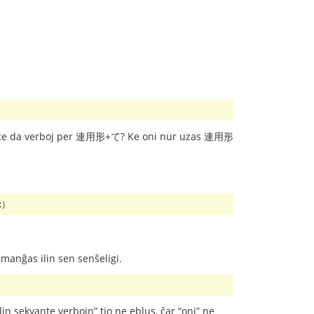
tigi multe da verboj per 連用形+て? Ke oni nur uzas 連用形
^;）
manĝas ilin sen senŝeligi.
 ilin sekvante verbojn” tio ne eblus, ĉar “oni” ne