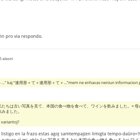
in pro via respondo.
 alasiri
aj “連用形＋て＋連用形＋て＋…”mem ne enhavas neniun informacion pri tempa
私たちは古い写真を見て、本国の食べ物を食べて、ワインを飲みました。≈ 
飲みました。
 variantoj?
 listigo en la frazo estas agoj samtempaj(en limigta tempo-daŭro=?ma
ature al mi, eble ĉar 写真を見る kaj 本国の食べ物を食べる kaj ワインを飲む