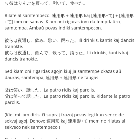
≒ 彼はりんごを買って、剥いて、食べた。
Rilate al samtempeco. 連用形 + 連用形 kaj [連用形+て] + [連用形
+て] iom ne samas. Kiam oni rigaras iom da tempdaŭro,
samtempa. Ambaŭ povas indiki samtempecon.
彼らは夜通し、飲み、歌い、踊った。Ili drinkis, kantis kaj dancis
tranokte.
彼らは夜通し、飲んで、歌って、踊った。Ili drinkis, kantis kaj
dancis tranokte.
Sed kiam oni rigardas agojn kiuj ja samtempe okazas aŭ
daŭras, samtempa, 連用形 + 連用形 ne taŭgas.
父は笑い、話した。La patro ridis kaj parolis.
父は笑って話した。La patro ridis kaj parolis. Ridante la patro
parolis.
(Kiel mi jam diris, ĉi supraj frazoj povas legi kun senco de
sekvaj agoj. Denove 連用形 kaj 連用形+て mem ne rilatas al
sekveco nek samtempeco.)