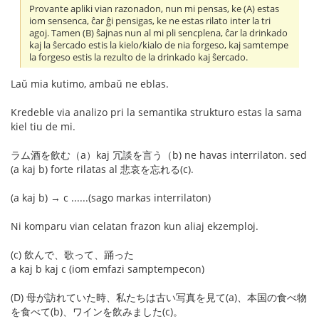
Provante apliki vian razonadon, nun mi pensas, ke (A) estas
iom sensenca, ĉar ĝi pensigas, ke ne estas rilato inter la tri
agoj. Tamen (B) ŝajnas nun al mi pli sencplena, ĉar la drinkado
kaj la ŝercado estis la kielo/kialo de nia forgeso, kaj samtempe
la forgeso estis la rezulto de la drinkado kaj ŝercado.
Laŭ mia kutimo, ambaŭ ne eblas.
Kredeble via analizo pri la semantika strukturo estas la sama
kiel tiu de mi.
ラム酒を飲む（a）kaj 冗談を言う（b) ne havas interrilaton. sed
(a kaj b) forte rilatas al 悲哀を忘れる(c).
(a kaj b) → c ......(sago markas interrilaton)
Ni komparu vian celatan frazon kun aliaj ekzemploj.
(c) 飲んで、歌って、踊った
a kaj b kaj c (iom emfazi samptempecon)
(D) 母が訪れていた時、私たちは古い写真を見て(a)、本国の食べ物
を食べて(b)、ワインを飲みました(c)。