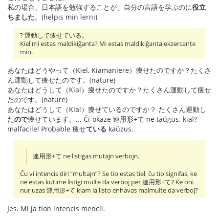
私の場合、日本語を勉強することが、自分の言語を学ぶのに
役立
ちました
。(helpis min lerni)
? 運動して痩せている。
Kiel mi estas maldikiĝanta? Mi estas maldikiĝanta ekzercante
min.
あなたはどうやって（Kiel, Kiamaniere）痩せたのですか？たくさ
ん運動して痩せたのです。(nature)
あなたはどうして（Kial）痩せたのですか？たくさん運動して痩せ
たのです。(nature)
あなたはどうして（Kial）痩せているのですか？ たくさん運動し
た
ので
痩せています。... Ĉi-okaze 連用形+て ne taŭgus. kial?
malfacile! Probable 痩せ
ている
kaŭzus.
連用形+て ne listigas mutajn verbojn.
Ĉu vi intencis diri “multajn”? Se tio estas tiel, ĉu tio signifas, ke
ne estas kutime listigi multe da verboj per 連用形+て? Ke oni
nur uzas 連用形+て kiam la listo enhavas malmulte da verboj?
Jes. Mi ja tion intencis mencii.