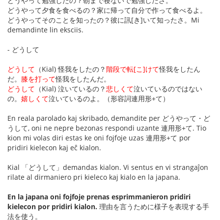
どうやって勉強したの？朝まで寝ないで勉強したさ。
どうやって夕食を食べるの？家に帰って自分で作って食べるよ。
どうやってそのことを知ったの？彼に訊[き]いて知ったさ。Mi
demandinte lin eksciis.
- どうして
どうして
（Kial) 怪我をしたの？
階段で転[こ]けて
怪我をしたん
だ。
膝を打って
怪我をしたんだ。
どうして
（Kial) 泣いているの？
悲しくて
泣いているのではない
の。
嬉しくて
泣いているのよ。（形容詞連用形+て）
En reala parolado kaj skribado, demandite per どうやって・ど
うして, oni ne nepre bezonas respondi uzante 連用形+て. Tio
kion mi volas diri estas ke oni fojfoje uzas 連用形+て por
pridiri kielecon kaj eĉ kialon.
Kial 「どうして」demandas kialon. Vi sentus en vi strangaĵon
rilate al dirmaniero pri kieleco kaj kialo en la japana.
En la japana oni fojfoje prenas esprimmanieron pridiri
kielecon por pridiri kialon.
理由を言うために様子を表現する手
法を使う。