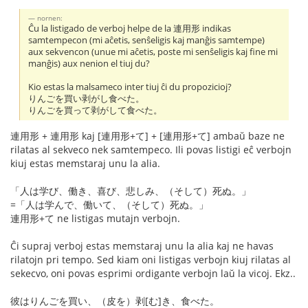
nornen:
Ĉu la listigado de verboj helpe de la 連用形 indikas
samtempecon (mi aĉetis, senŝeligis kaj manĝis samtempe)
aux sekvencon (unue mi aĉetis, poste mi senŝeligis kaj fine mi
manĝis) aux nenion el tiuj du?
Kio estas la malsameco inter tiuj ĉi du propozicioj?
りんごを買い剥がし食べた。
りんごを買って剥がして食べた。
連用形 + 連用形 kaj [連用形+て] + [連用形+て] ambaŭ baze ne
rilatas al sekveco nek samtempeco. Ili povas listigi eĉ verbojn
kiuj estas memstaraj unu la alia.
「人は学び、働き、喜び、悲しみ、（そして）死ぬ。」
=「人は学んで、働いて、（そして）死ぬ。」
連用形+て ne listigas mutajn verbojn.
Ĉi supraj verboj estas memstaraj unu la alia kaj ne havas
rilatojn pri tempo. Sed kiam oni listigas verbojn kiuj rilatas al
sekecvo, oni povas esprimi ordigante verbojn laŭ la vicoj. Ekz..
彼はりんごを買い、（皮を）剥[む]き、食べた。