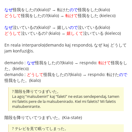
なぜ
怪我をしたの(kialo)? → 転けた
ので
怪我をした(kialo)
どうして
怪我をしたの?(kialo) →
転けて
怪我をした (kieleco)
なぜ
泣いているの(kialo)? → 嬉しい
ので
泣いている(kialo)
どうして
泣いているの? (kialo) →
嬉しくて
泣いている (kieleco)
En reala interparolo(demando kaj respondo), なぜ kaj どうして
jam konfuziĝis.
demando :
なぜ
怪我をしたの?(kialo) → respndo:
転けて
怪我をし
た。(kieleco)
demando :
どうして
怪我をしたの?(kialo) → respndo: 転けた
ので
怪我をした。(kialo)
? 階段を降りてつまずいた。
La agoj “malsubeniri” kaj “faleti” ne estas sendependaj, tamen
mi faletis pere de la malsubenirado. Kiel mi faletis? Mi faletis
malsubenirante.
階段を降りていてつまずいた。(Kia-state)
? テレビを見て眠ってしまった。