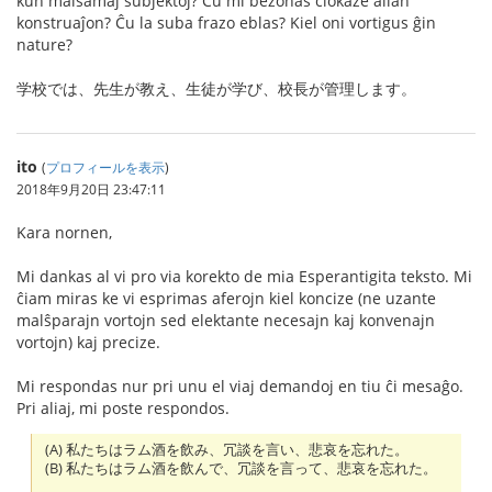
kun malsamaj subjektoj? Ĉu mi bezonas ĉiokaze alian
konstruaĵon? Ĉu la suba frazo eblas? Kiel oni vortigus ĝin
nature?
学校では、先生が教え、生徒が学び、校長が管理します。
ito
(
プロフィールを表示
)
2018年9月20日 23:47:11
Kara nornen,
Mi dankas al vi pro via korekto de mia Esperantigita teksto. Mi
ĉiam miras ke vi esprimas aferojn kiel koncize (ne uzante
malŝparajn vortojn sed elektante necesajn kaj konvenajn
vortojn) kaj precize.
Mi respondas nur pri unu el viaj demandoj en tiu ĉi mesaĝo.
Pri aliaj, mi poste respondos.
(A) 私たちはラム酒を飲み、冗談を言い、悲哀を忘れた。
(B) 私たちはラム酒を飲んで、冗談を言って、悲哀を忘れた。