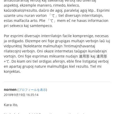
antaŭstarantaj verboj kaj sakvantaj verboj laŭ diversaj
aspektoj, ekzemple maniero, rimedo, kieleco,
kaŭzo(kialo)/rezulto, daŭro de agoj, paralelaj agoj ktp.. Esprimi
uzante unu nuran vorton 「て」tiel diversajn interritatojn,
estas malfacila arto. Plie 「て」mem eĉ ne havas informacion
pri sekveco kaj samtempeco.
Por esprimi diversajn interrilatojn facile komprenige, necesas
ja ordigado. Ekzempe oni foje grupigas multajn verbojn laŭ iuj
vidpunktoj ?kolektante malmultajn ?intimajn(havantaj
rilatecojn) verbojn. Oni okaze intermetas taŭgajn kunlabrajn
vortojn. Oni foje esprimas miksante nudajn 連用形 kaj 連用形
+て. Do kiam oni tiel ordigas aferojn, eble fine listigataj verboj
en apartaj grupoj nature malmultiĝas kiel rezulto. Tiel mi
konjektas.
nornen
(
プロフィールを表示
)
2018年9月19日 16:35:14
Kara ito,