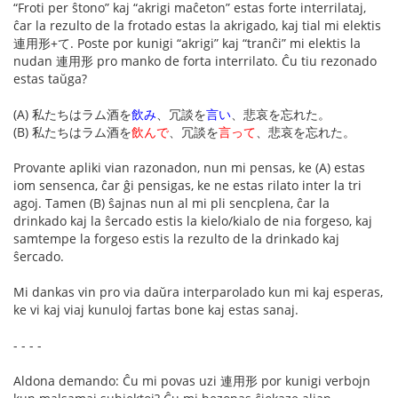
“Froti per ŝtono” kaj “akrigi maĉeton” estas forte interrilataj,
ĉar la rezulto de la frotado estas la akrigado, kaj tial mi elektis
連用形+て. Poste por kunigi “akrigi” kaj “tranĉi” mi elektis la
nudan 連用形 pro manko de forta interrilato. Ĉu tiu rezonado
estas taŭga?
(A) 私たちはラム酒を
飲み
、冗談を
言い
、悲哀を忘れた。
(B) 私たちはラム酒を
飲んで
、冗談を
言って
、悲哀を忘れた。
Provante apliki vian razonadon, nun mi pensas, ke (A) estas
iom sensenca, ĉar ĝi pensigas, ke ne estas rilato inter la tri
agoj. Tamen (B) ŝajnas nun al mi pli sencplena, ĉar la
drinkado kaj la ŝercado estis la kielo/kialo de nia forgeso, kaj
samtempe la forgeso estis la rezulto de la drinkado kaj
ŝercado.
Mi dankas vin pro via daŭra interparolado kun mi kaj esperas,
ke vi kaj viaj kunuloj fartas bone kaj estas sanaj.
- - - -
Aldona demando: Ĉu mi povas uzi 連用形 por kunigi verbojn