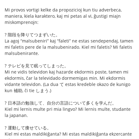
Mi provos vortigi kelke da propozicioj kun tiu adverbeca,
maniera, kiela karaktero, kaj mi petas al vi, ĝustigi miajn
miskomprenojn:
? 階段を降りてつまずいた。
La agoj “malsubeniri” kaj “faleti” ne estas sendependaj, tamen
mi faletis pere de la malsubenirado. Kiel mi faletis? Mi faletis
malsubenirante.
? テレビを見て眠ってしまった。
Mi ne vidis televidon kaj hazarde ekdormis poste, tamen mi
ekdormis, ĉar la televidado dormemigas min. Mi ekdormis
vidante televidon. (La dua て estas kredeble okazo de kunigo
kun 補助, ĉi tie しまう.)
? 日本語の勉強して、自分の言語について多くを学んだ。
Kiel mi lernis multe pri mia lingvo? Mi lernis multe, studante
la japanan.
? 運動して痩せている。
Kiel mi estas maldikiĝanta? Mi estas maldikiĝanta ekzercante