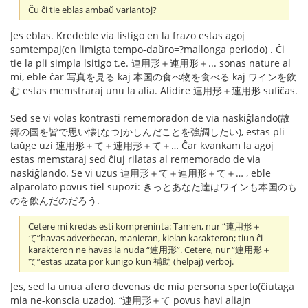
Ĉu ĉi tie eblas ambaŭ variantoj?
Jes eblas. Kredeble via listigo en la frazo estas agoj
samtempaj(en limigta tempo-daŭro=?mallonga periodo) . Ĉi
tie la pli simpla lsitigo t.e. 連用形＋連用形＋... sonas nature al
mi, eble ĉar 写真を見る kaj 本国の食べ物を食べる kaj ワインを飲
む estas memstraraj unu la alia. Alidire 連用形＋連用形 sufiĉas.
Sed se vi volas kontrasti rememoradon de via naskiĝlando(故
郷の国を皆で思い懐[なつ]かしんだことを強調したい), estas pli
taŭge uzi 連用形＋て＋連用形＋て＋… Ĉar kvankam la agoj
estas memstaraj sed ĉiuj rilatas al rememorado de via
naskiĝlando. Se vi uzus 連用形＋て＋連用形＋て＋… , eble
alparolato povus tiel supozi: きっとあなた達はワインも本国のも
のを飲んだのだろう.
Cetere mi kredas esti kompreninta: Tamen, nur “連用形＋
て”havas adverbecan, manieran, kielan karakteron; tiun ĉi
karakteron ne havas la nuda “連用形”. Cetere, nur “連用形＋
て”estas uzata por kunigo kun 補助 (helpaj) verboj.
Jes, sed la unua afero devenas de mia persona sperto(ĉiutaga
mia ne-konscia uzado). “連用形＋て povus havi aliajn