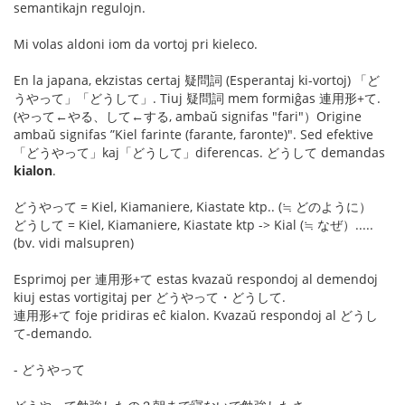
semantikajn regulojn.
Mi volas aldoni iom da vortoj pri kieleco.
En la japana, ekzistas certaj 疑問詞 (Esperantaj ki-vortoj) 「ど
うやって」「どうして」. Tiuj 疑問詞 mem formiĝas 連用形+て.
(やって←やる、して←する, ambaŭ signifas "fari"）Origine
ambaŭ signifas ”Kiel farinte (farante, faronte)". Sed efektive
「どうやって」kaj「どうして」diferencas. どうして demandas
kialon
.
どうやって = Kiel, Kiamaniere, Kiastate ktp.. (≒ どのように）
どうして = Kiel, Kiamaniere, Kiastate ktp -> Kial (≒ なぜ）.....
(bv. vidi malsupren)
Esprimoj per 連用形+て estas kvazaŭ respondoj al demendoj
kiuj estas vortigitaj per どうやって・どうして.
連用形+て foje pridiras eĉ kialon. Kvazaŭ respondoj al どうし
て-demando.
- どうやって