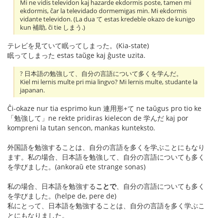
Mi ne vidis televidon kaj hazarde ekdormis poste, tamen mi
ekdormis, ĉar la televidado dormemigas min. Mi ekdormis
vidante televidon. (La dua て estas kredeble okazo de kunigo
kun 補助, ĉi tie しまう.)
テレビを見ていて眠ってしまった。(Kia-state)
眠ってしまった estas taŭge kaj ĝuste uzita.
? 日本語の勉強して、自分の言語について多くを学んだ。
Kiel mi lernis multe pri mia lingvo? Mi lernis multe, studante la
japanan.
Ĉi-okaze nur tia esprimo kun 連用形+て ne taŭgus pro tio ke
「勉強して」ne rekte pridiras kielecon de 学んだ kaj por
kompreni la tutan sencon, mankas kunteksto.
外国語を勉強することは、自分の言語を多くを学ぶことにもなり
ます。私の場合、日本語を勉強して、自分の言語についても多く
を学びました。(ankoraŭ ete strange sonas)
私の場合、日本語を勉強する
ことで
、自分の言語についても多く
を学びました。(helpe de, pere de)
私にとって、日本語を勉強することは、自分の言語を多く学ぶこ
とにもなりました。