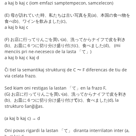
a kaj b kaj c (iom emfazi samptempecon, samcelecon)
(E) 母が訪れていた時、私たちは古い写真を見(a)、本国の食べ物を
食べ(b)、ワインを飲みました(c)。
a kaj b kaj c
(F) お店に行ってりんごを買い(a)、洗ってからナイフで皮を剥き
(b)、お皿に６つに切り分け盛り付け(c)、食べました(d)。 (mi
menciis pri ne-neceseco de la lasta 「て」)
a kaj b kaj c kaj d
Ĉi tiel la semantikaj strukturoj de C 〜 F diferencas de tiu de
via celata frazo.
Sed kiam oni restigas la lastan 「て」en la frazo F,
(G) お店に行ってりんごを買い(a)、洗ってからナイフで皮を剥き
(b)、お皿に６つに切り分け盛り付け
て
(c)、食べました(d), la
strukturo ŝanĝiĝas.
(a kaj b kaj c) → d
Oni povas rigardi la lastan 「て」 diranta interrilaton inter (a,