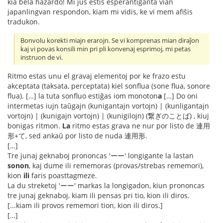
kia bela hazardo! Mi ĵus estis esperantiganta vian
japanlingvan respondon, kiam mi vidis, ke vi mem afiŝis
tradukon.
Bonvolu korekti miajn erarojn. Se vi komprenas mian diraĵon
kaj vi povas konsili min pri pli konvenaj esprimoj, mi petas
instruon de vi.
Ritmo estas unu el gravaj elementoj por ke frazo estu
akceptata (taksata, perceptata) kiel sonflua (sone flua, sonore
flua). […] la tuta sonfluo estiĝas iom monoton
a
[…] Do oni
intermetas iujn taŭgajn (kunigantajn vortojn) | (kunligantajn
vortojn) | (kunigajn vortojn) | (kunigilojn) (繋ぎのことば) , kiuj
bonigas ritmon.
La
ritmo estas grava ne nur por listo de 連用
形+て, sed ankaŭ por listo de nuda 連用形.
[…]
Tre junaj geknaboj prononcas 'ーー' longigante la lastan
sonon
, kaj dume ili rememoras (provas/strebas rememori),
kion
ili
faris poasttagmeze.
La du streketoj 'ーー' markas la longigadon, kiun prononcas
tre junaj geknaboj, kiam ili pensas pri tio, kion ili diros.
[...kiam ili provos rememori tion, kion ili diros.]
[…]