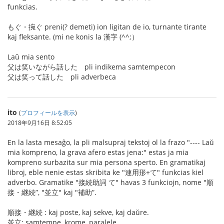
funkcias.
もぐ・捥ぐ preni(? demeti) ion ligitan de io, turnante tirante
kaj fleksante. (mi ne konis la 漢字 (^^;）
Laŭ mia sento
父は笑いながら話した pli indikema samtempecon
父は笑って話した pli adverbeca
ito
(
プロフィールを表示
)
2018年9月16日 8:52:05
En la lasta mesaĝo, la pli malsupraj tekstoj ol la frazo "---- Laŭ
mia kompreno, la grava afero estas jena:" estas ja mia
kompreno surbazita sur mia persona sperto. En gramatikaj
libroj, eble nenie estas skribita ke "連用形+て" funkcias kiel
adverbo. Gramatike "接続助詞 て" havas 3 funkciojn, nome "順
接・継続”, "並立" kaj "補助”.
順接・継続 : kaj poste, kaj sekve, kaj daŭre.
並立: samtempe, krome, paralele.