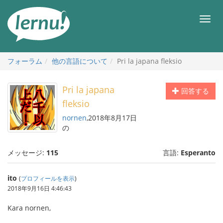
目
次
メ
へ
ニ
ュ
ー
フォーラム
他の言語について
Pri la japana fleksio
Pri la japana
回答する
fleksio
nornen
,2018年8月17日
の
メッセージ:
115
言語:
Esperanto
ito
(
プロフィールを表示
)
2018年9月16日 4:46:43
Kara nornen,