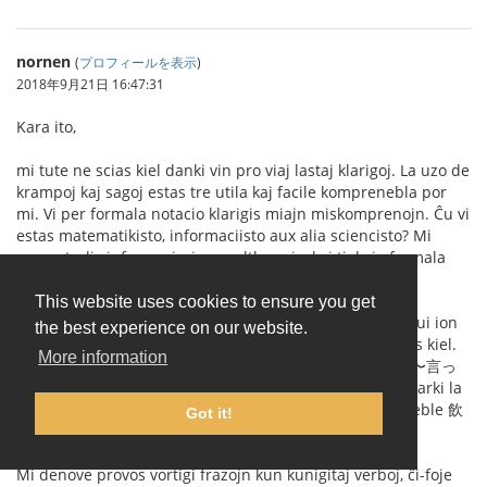
nornen
(
プロフィールを表示
)
2018年9月21日 16:47:31
Kara ito,
mi tute ne scias kiel danki vin pro viaj lastaj klarigoj. La uzo de
krampoj kaj sagoj estas tre utila kaj facile komprenebla por
mi. Vi per formala notacio klarigis miajn miskomprenojn. Ĉu vi
estas matematikisto, informaciisto aux alia sciencisto? Mi
mem studis informaciscienco altlerneje, kaj tial via formala
klarigo estas tre taŭga por mi.
This website uses cookies to ensure you get
Mi jam vidis mian eraron (
bildo 1
). Mi fakte celis konstrui ion
the best experience on our website.
similan al (I) (たり〜たりする) (
bildo 2
), tamen mi ne sciis kiel.
More information
Mi ankaŭ komprenas la eblan dusencecon de (H) (飲み〜言っ
て〜忘れた) (
bildo 3
), tamen eble parolante oni povas marki la
intencitan signifcon per paŭzado aŭ intonacio, ĉu? Ĉu eble 飲
Got it!
み言ってーー忘れた kontraŭ 飲みーー言って忘れた?
Mi denove provos vortigi frazojn kun kunigitaj verboj, ĉi-foje