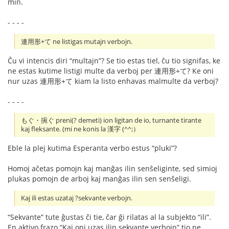
min.
- - - -
連用形+て ne listigas mutajn verbojn.
Ĉu vi intencis diri “multajn”? Se tio estas tiel, ĉu tio signifas, ke
ne estas kutime listigi multe da verboj per 連用形+て? Ke oni
nur uzas 連用形+て kiam la listo enhavas malmulte da verboj?
- - - -
もぐ・捥ぐ preni(? demeti) ion ligitan de io, turnante tirante
kaj fleksante. (mi ne konis la 漢字 (^^;）
Eble la plej kutima Esperanta verbo estus “pluki”?
Homoj aĉetas pomojn kaj manĝas ilin senŝeliginte, sed simioj
plukas pomojn de arboj kaj manĝas ilin sen senŝeligi.
Kaj ili estas uzataj ?sekvante verbojn.
“Sekvante” tute ĝustas ĉi tie, ĉar ĝi rilatas al la subjekto “ili”.
En aktivo frazo “Kaj oni uzas ilin sekvante verbojn” tio ne