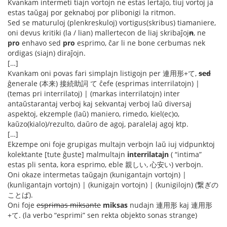
Kvankam intermeti tiajn vortojn ne estas lertaĵo, tiuj vortoj ja
estas taŭgaj por geknaboj por plibonigi la ritmon.
Sed se maturuloj (plenkreskuloj) vortigus(skribus) tiamaniere,
oni devus kritiki (la / lian) mallertecon de liaj skribaĵoj
n
, ne
pro
enhavo sed
pro
esprimo, ĉar li ne bone cerbumas nek
ordigas (siajn) diraĵojn.
[…]
Kvankam oni povas fari simplajn listigojn per 連用形+て,
sed
ĝenerale (本来) 接続助詞 て ĉefe (esprimas interrilatojn) |
(temas pri interrilatoj) | (markas interrilatojn) inter
antaŭstarantaj verboj kaj sekvantaj verboj laŭ diversaj
aspektoj, ekzemple (laŭ) maniero, rimedo, kiel(ec)o,
kaŭzo(kialo)/rezulto, daŭro de agoj, paralelaj agoj ktp.
[…]
Ekzempe oni foje grupigas multajn verbojn laŭ iuj vidpunktoj
kolektante [tute ĝuste] malmultajn
interrilatajn
( “intima”
estas pli senta, kora esprimo, eble 親しい, 心安い) verbojn.
Oni okaze intermetas taŭgajn (kunigantajn vortojn) |
(kunligantajn vortojn) | (kunigajn vortojn) | (kunigilojn) (繋ぎの
ことば).
Oni foje
esprimas miksante
miksas
nudajn 連用形 kaj 連用形
+て. (la verbo “esprimi” sen rekta objekto sonas strange)