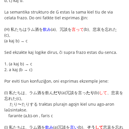
b, c) kaj d.
La semantika strukturo de G estas la sama kiel tiu de via
celata frazo. Do oni fatkte tiel esprimas ĝin:
(H) 私たちはラム酒を
飲み
(a)、冗談を
言って
(b)、悲哀を忘れた
(c)。
(a kaj b) → c
Sed ekzakte kaj logike dirus, ĉi supra frazo estas du-senca.
1. (a kaj b) → c
2. a kaj (b → c)
Por eviti tiun konfuziĝon, oni esprimas ekzemple jene:
(I) 私たちは、ラム酒を飲ん
だり
(a)冗談を言っ
たり
(b)
して
、悲哀を
忘れた(c)。
たり〜たりする traktas plurajn agojn kiel unu ago-aron
laŭsintakse.
farante (a,b)-on , faris c
(J) 私たちは、ラム酒を
飲み
(a)冗談を
言い
(b)、
そう
して
悲哀を忘れ