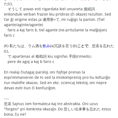
た(c)。
そうして povas esti rigardata kiel unuvorta 接続詞
enkonduki verban frazon kiu pridiras (ĉi okaze) rezulton. Sed
ĉar ĝi origine estas ja 連用形+て, mi ruĝigs la parton. (Tiel
agante/aginte/agonte)
faris a kaj faris b, tiel agante (ne-prituŝante la malĝojon)
faris c
(K) 私たちは、ラム酒を
飲み
(a)冗談を言う(b)
ことで
、悲哀を忘れた
(c)。
で apartenas al 格助詞 kiu signifas 手段(rimedo）
pere de agoj a kaj b faris c
En realaj ĉiutagaj paroloj, oni fojfoje prenas la
esprimmanieron de H, sed la miskomprenoj pro tiu kofuziĝo
nur malofte okazas. Sed en ekz. sciencaj tekstoj, oni nepre
devas eviti tiun ĉi konfuziĝon.
----
悲哀 ŝajnus iom formaleca kaj tre abstrakta. Oni uzus
"forgesi" pri konkreta okazaĵo. Do 悲しい出来事を忘れた estus
bona, ĉu ne?