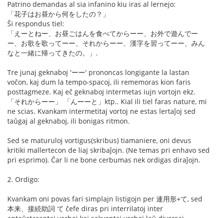
Patrino demandas al sia infanino kiu iras al lernejo:
「花子はお昼から何をしたの？」
Ŝi respondus tiel:
「えーとねー、お昼ごはんを食べてからーー、お外で遊んでー
ー、お歌を歌ってーー、それからーー、漢字を習ってーー、みん
なと一緒に帰ってきたの。」.
Tre junaj geknaboj 'ーー' prononcas longigante la lastan
voĉon, kaj dum la tempo-spacoj, ili rememoras kion faris
posttagmeze. Kaj eĉ geknaboj intermetas iujn vortojn ekz.
「それからーー」 「んーーと」ktp.. Kial ili tiel faras nature, mi
ne scias. Kvankam intermetitaj vortoj ne estas lertaĵoj sed
taŭgaj al geknaboj, ili bonigas ritmon.
Sed se maturuloj vortigus(skribus) tiamaniere, oni devus
kritiki mallertecon de liaj skribaĵojn. (Ne temas pri enhavo sed
pri esprimo). Ĉar li ne bone cerbumas nek ordigas diraĵojn.
2. Ordigo:
Kvankam oni povas fari simplajn listigojn per 連用形+て, sed
本来、接続助詞 て ĉefe diras pri interrilatoj inter