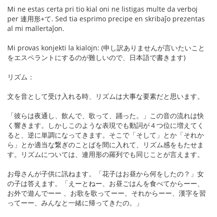
Mi ne estas certa pri tio kial oni ne listigas multe da verboj
per 連用形+て. Sed tia esprimo precipe en skribaĵo prezentas
al mi mallertaĵon.
Mi provas konjekti la kialojn: (申し訳ありませんが言いたいこと
をエスペラントにするのが難しいので、日本語で書きます)
リズム：
文を音として受け入れる時、リズムは大事な要素だと思います。
「彼らは夜通し、飲んで、歌って、踊った。」この音の流れは快
く響きます。しかしこのような表現でも動詞が４つ位に増えてく
ると、逆に単調になってきます。そこで「そして」とか「それか
ら」とか適当な繋ぎのことばを間に入れて、リズム感をもたせま
す。リズムについては、連用形の羅列でも同じことが言えます。
お母さんが子供に訊ねます。「花子はお昼から何をしたの？」女
の子は答えます。「えーとねー、お昼ごはんを食べてからーー、
お外で遊んでーー 、お歌を歌ってーー、それからーー、漢字を習
ってーー、みんなと一緒に帰ってきたの。」