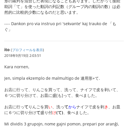
形の羅列を混合した表現になることもあります。したがって接続
助詞「て」を使った動詞の列記数（グループ内の動詞の数）は必
然的に比較的少数になるのだと思います。
---- Dankon pro via instruo pri 'sekvante' kaj trauko de 「も
ぐ」
ito
(
プロフィールを表示
)
2018年9月19日 2:03:51
Kara nornen,
Jen, simpla ekzemplo de malmultigo de 連用形+て.
お店に行って、りんごを買って、洗って、ナイフで皮を剥いて、
６つに切り分けて、お皿に盛[も]って、食べました。
お店に行っ
て
りんごを買
い
、洗っ
て
から
ナイフで皮を剥
き
、お皿
に６つに切り分け
て
盛り付
け
(て)
、食べました。
Mi dividis 3 grupojn, nome gajni pomon, prepari por aranĝi,