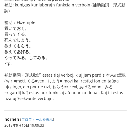
補助: kunigas kunlaborajn funkciajn verbojn (補助動詞・形式動
詞)
補助：Ekzemple
置いて
おく
。
買って
くる
。
死んで
しまう
。
教えて
もらう
。
教えて
あげる
。
やって
みる
。して
みる
。
ktp.
補助動詞・形式動詞 estas tiaj verboj, kiuj jam perdis 本来の意味
(おく=meti, くる=veni, しまう= movi kaj restigi ion en taŭga
ujo, ingo, ejo por ne uzi, もらう=ricevi, あげる=doni, みる
=rigardi) kaĵ estas nur funkciaj aŭ nuanco-donaj. Kaj ili estas
uzataj ?sekvante verbojn.
nornen
(
プロフィールを表示
)
2018年9月16日 19:09:33