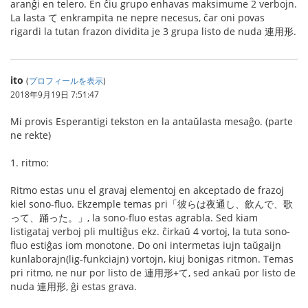
aranĝi en telero. En ĉiu grupo enhavas maksimume 2 verbojn.
La lasta て enkrampita ne nepre necesus, ĉar oni povas
rigardi la tutan frazon dividita je 3 grupa listo de nuda 連用形.
ito
(
プロフィールを表示
)
2018年9月19日 7:51:47
Mi provis Esperantigi tekston en la antaŭlasta mesaĝo. (parte
ne rekte)
1. ritmo:
Ritmo estas unu el gravaj elementoj en akceptado de frazoj
kiel sono-fluo. Ekzemple temas pri「彼らは夜通し、飲んで、歌
って、踊った。」, la sono-fluo estas agrabla. Sed kiam
listigataj verboj pli multiĝus ekz. ĉirkaŭ 4 vortoj, la tuta sono-
fluo estiĝas iom monotone. Do oni intermetas iujn taŭgaijn
kunlaborajn(lig-funkciajn) vortojn, kiuj bonigas ritmon. Temas
pri ritmo, ne nur por listo de 連用形+て, sed ankaŭ por listo de
nuda 連用形, ĝi estas grava.