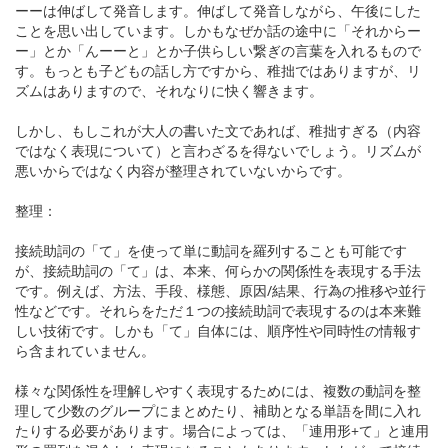
ーーは伸ばして発音します。伸ばして発音しながら、午後にした
ことを思い出しています。しかもなぜか話の途中に「それからー
ー」とか「んーーと」とか子供らしい繋ぎの言葉を入れるもので
す。もっとも子どもの話し方ですから、稚拙ではありますが、リ
ズムはありますので、それなりに快く響きます。
しかし、もしこれが大人の書いた文であれば、稚拙すぎる（内容
ではなく表現について）と言わざるを得ないでしょう。リズムが
悪いからではなく内容が整理されていないからです。
整理：
接続助詞の「て」を使って単に動詞を羅列することも可能です
が、接続助詞の「て」は、本来、何らかの関係性を表現する手法
です。例えば、方法、手段、様態、原因/結果、行為の推移や並行
性などです。それらをただ１つの接続助詞で表現するのは本来難
しい技術です。しかも「て」自体には、順序性や同時性の情報す
ら含まれていません。
様々な関係性を理解しやすく表現するためには、複数の動詞を整
理して少数のグループにまとめたり、補助となる単語を間に入れ
たりする必要があります。場合によっては、「連用形+て」と連用