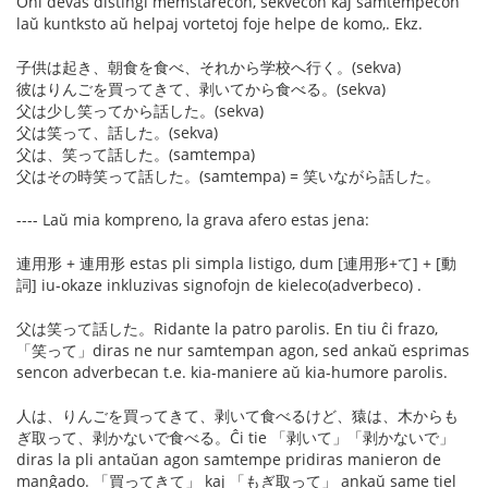
Oni devas distingi memstarecon, sekvecon kaj samtempecon
laŭ kuntksto aŭ helpaj vortetoj foje helpe de komo,. Ekz.
子供は起き、朝食を食べ、それから学校へ行く。(sekva)
彼はりんごを買ってきて、剥いてから食べる。(sekva)
父は少し笑ってから話した。(sekva)
父は笑って、話した。(sekva)
父は、笑って話した。(samtempa)
父はその時笑って話した。(samtempa) = 笑いながら話した。
---- Laŭ mia kompreno, la grava afero estas jena:
連用形 + 連用形 estas pli simpla listigo, dum [連用形+て] + [動
詞] iu-okaze inkluzivas signofojn de kieleco(adverbeco) .
父は笑って話した。Ridante la patro parolis. En tiu ĉi frazo,
「笑って」diras ne nur samtempan agon, sed ankaŭ esprimas
sencon adverbecan t.e. kia-maniere aŭ kia-humore parolis.
人は、りんごを買ってきて、剥いて食べるけど、猿は、木からも
ぎ取って、剥かないで食べる。Ĉi tie 「剥いて」「剥かないで」
diras la pli antaŭan agon samtempe pridiras manieron de
manĝado. 「買ってきて」 kaj 「もぎ取って」 ankaŭ same tiel