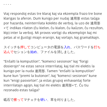
- - - -
Viaj respondoj estas tre klaraj kaj via ekzempla frazo tre bone
klarigas la aferon. Dum kunigo per nudaj 連用形 estas taŭga
por hazarda, neinterrilata kolekto de verboj, la uzo de 連用形
+て indikas rilaton (ĉu kielon, ĉu kialon, ĉu kaŭzon, ĉu rezulton,
ktp) inter la verboj. Mi provos vortigi du ekzemplojn kaj mi
petas al vi ĝustigi miajn erarojn, kaj vortajn, kaj gramatikajn.
スイッチを
押して
コンピュータの電源を
入れ
、パスワードを
打ち
込んで
セションを
始め
、ファイルを消しました。
“Enŝalti la komputilon”, “komenci sesionon” kaj “forigi
dosierojn” ne estas sence interrilataj, kaj tial mi elektis la
kunigo per la nuda 連用形. Tamen “enŝalti la komputilon”
kune kun “premi la butonon”, kaj “komenci sesionon” kune
kun “enigi pasvorton”, ja estas grupoj enhavantaj forte
interrilatajn agojn, kaj tial mi elektis 連用形+て. Ĉu tiu
rezonado estas taŭga?
砥石で
擦って
マチェテを
研い
、草を刈りました。