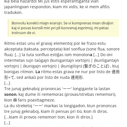
kia bela hazardo! Mi ĵus estis esperantiganta vian
japanlingvan respondon, kiam mi vidis, ke vi mem afiŝis
tradukon.
Bonvolu korekti miajn erarojn. Se vi komprenas mian diraĵon
kaj vi povas konsili min pri pli konvenaj esprimoj, mi petas
instruon de vi.
Ritmo estas unu el gravaj elementoj por ke frazo estu
akceptata (taksata, perceptata) kiel sonflua (sone flua, sonore
flua). […] la tuta sonfluo estiĝas iom monoton
a
[…] Do oni
intermetas iujn taŭgajn (kunigantajn vortojn) | (kunligantajn
vortojn) | (kunigajn vortojn) | (kunigilojn) (繋ぎのことば) , kiuj
bonigas ritmon.
La
ritmo estas grava ne nur por listo de 連用
形+て, sed ankaŭ por listo de nuda 連用形.
[…]
Tre junaj geknaboj prononcas 'ーー' longigante la lastan
sonon
, kaj dume ili rememoras (provas/strebas rememori),
kion
ili
faris poasttagmeze.
La du streketoj 'ーー' markas la longigadon, kiun prononcas
tre junaj geknaboj, kiam ili pensas pri tio, kion ili diros.
[...kiam ili provos rememori tion, kion ili diros.]
[…]