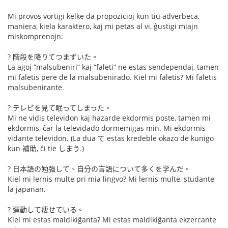
Mi provos vortigi kelke da propozicioj kun tiu adverbeca,
maniera, kiela karaktero, kaj mi petas al vi, ĝustigi miajn
miskomprenojn:
? 階段を降りてつまずいた。
La agoj “malsubeniri” kaj “faleti” ne estas sendependaj, tamen
mi faletis pere de la malsubenirado. Kiel mi faletis? Mi faletis
malsubenirante.
? テレビを見て眠ってしまった。
Mi ne vidis televidon kaj hazarde ekdormis poste, tamen mi
ekdormis, ĉar la televidado dormemigas min. Mi ekdormis
vidante televidon. (La dua て estas kredeble okazo de kunigo
kun 補助, ĉi tie しまう.)
? 日本語の勉強して、自分の言語について多くを学んだ。
Kiel mi lernis multe pri mia lingvo? Mi lernis multe, studante
la japanan.
? 運動して痩せている。
Kiel mi estas maldikiĝanta? Mi estas maldikiĝanta ekzercante