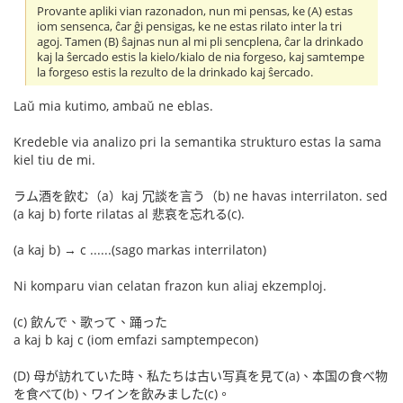
Provante apliki vian razonadon, nun mi pensas, ke (A) estas
iom sensenca, ĉar ĝi pensigas, ke ne estas rilato inter la tri
agoj. Tamen (B) ŝajnas nun al mi pli sencplena, ĉar la drinkado
kaj la ŝercado estis la kielo/kialo de nia forgeso, kaj samtempe
la forgeso estis la rezulto de la drinkado kaj ŝercado.
Laŭ mia kutimo, ambaŭ ne eblas.
Kredeble via analizo pri la semantika strukturo estas la sama
kiel tiu de mi.
ラム酒を飲む（a）kaj 冗談を言う（b) ne havas interrilaton. sed
(a kaj b) forte rilatas al 悲哀を忘れる(c).
(a kaj b) → c ......(sago markas interrilaton)
Ni komparu vian celatan frazon kun aliaj ekzemploj.
(c) 飲んで、歌って、踊った
a kaj b kaj c (iom emfazi samptempecon)
(D) 母が訪れていた時、私たちは古い写真を見て(a)、本国の食べ物
を食べて(b)、ワインを飲みました(c)。