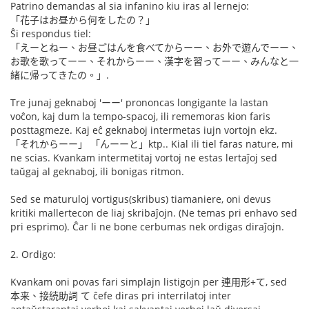
Patrino demandas al sia infanino kiu iras al lernejo:
「花子はお昼から何をしたの？」
Ŝi respondus tiel:
「えーとねー、お昼ごはんを食べてからーー、お外で遊んでーー、
お歌を歌ってーー、それからーー、漢字を習ってーー、みんなと一
緒に帰ってきたの。」.
Tre junaj geknaboj 'ーー' prononcas longigante la lastan
voĉon, kaj dum la tempo-spacoj, ili rememoras kion faris
posttagmeze. Kaj eĉ geknaboj intermetas iujn vortojn ekz.
「それからーー」 「んーーと」ktp.. Kial ili tiel faras nature, mi
ne scias. Kvankam intermetitaj vortoj ne estas lertaĵoj sed
taŭgaj al geknaboj, ili bonigas ritmon.
Sed se maturuloj vortigus(skribus) tiamaniere, oni devus
kritiki mallertecon de liaj skribaĵojn. (Ne temas pri enhavo sed
pri esprimo). Ĉar li ne bone cerbumas nek ordigas diraĵojn.
2. Ordigo:
Kvankam oni povas fari simplajn listigojn per 連用形+て, sed
本来、接続助詞 て ĉefe diras pri interrilatoj inter