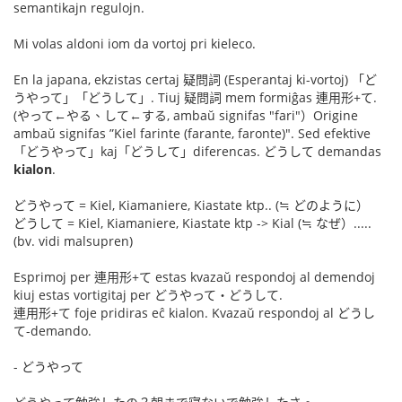
semantikajn regulojn.
Mi volas aldoni iom da vortoj pri kieleco.
En la japana, ekzistas certaj 疑問詞 (Esperantaj ki-vortoj) 「ど
うやって」「どうして」. Tiuj 疑問詞 mem formiĝas 連用形+て.
(やって←やる、して←する, ambaŭ signifas "fari"）Origine
ambaŭ signifas ”Kiel farinte (farante, faronte)". Sed efektive
「どうやって」kaj「どうして」diferencas. どうして demandas
kialon
.
どうやって = Kiel, Kiamaniere, Kiastate ktp.. (≒ どのように）
どうして = Kiel, Kiamaniere, Kiastate ktp -> Kial (≒ なぜ）.....
(bv. vidi malsupren)
Esprimoj per 連用形+て estas kvazaŭ respondoj al demendoj
kiuj estas vortigitaj per どうやって・どうして.
連用形+て foje pridiras eĉ kialon. Kvazaŭ respondoj al どうし
て-demando.
- どうやって