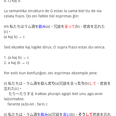
b, c) kaj d.
La semantika strukturo de G estas la sama kiel tiu de via
celata frazo. Do oni fatkte tiel esprimas ĝin:
(H) 私たちはラム酒を
飲み
(a)、冗談を
言って
(b)、悲哀を忘れた
(c)。
(a kaj b) → c
Sed ekzakte kaj logike dirus, ĉi supra frazo estas du-senca.
1. (a kaj b) → c
2. a kaj (b → c)
Por eviti tiun konfuziĝon, oni esprimas ekzemple jene:
(I) 私たちは、ラム酒を飲ん
だり
(a)冗談を言っ
たり
(b)
して
、悲哀を
忘れた(c)。
たり〜たりする traktas plurajn agojn kiel unu ago-aron
laŭsintakse.
farante (a,b)-on , faris c
(J) 私たちは、ラム酒を
飲み
(a)冗談を
言い
(b)、
そう
して
悲哀を忘れ