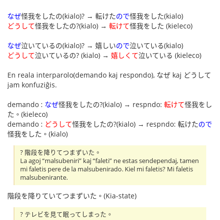
なぜ
怪我をしたの(kialo)? → 転けた
ので
怪我をした(kialo)
どうして
怪我をしたの?(kialo) →
転けて
怪我をした (kieleco)
なぜ
泣いているの(kialo)? → 嬉しい
ので
泣いている(kialo)
どうして
泣いているの? (kialo) →
嬉しくて
泣いている (kieleco)
En reala interparolo(demando kaj respondo), なぜ kaj どうして
jam konfuziĝis.
demando :
なぜ
怪我をしたの?(kialo) → respndo:
転けて
怪我をし
た。(kieleco)
demando :
どうして
怪我をしたの?(kialo) → respndo: 転けた
ので
怪我をした。(kialo)
? 階段を降りてつまずいた。
La agoj “malsubeniri” kaj “faleti” ne estas sendependaj, tamen
mi faletis pere de la malsubenirado. Kiel mi faletis? Mi faletis
malsubenirante.
階段を降りていてつまずいた。(Kia-state)
? テレビを見て眠ってしまった。