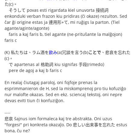
た(c)。
そうして povas esti rigardata kiel unuvorta 接続詞
enkonduki verban frazon kiu pridiras (ĉi okaze) rezulton. Sed
ĉar ĝi origine estas ja 連用形+て, mi ruĝigs la parton. (Tiel
agante/aginte/agonte)
faris a kaj faris b, tiel agante (ne-prituŝante la malĝojon)
faris c
(K) 私たちは、ラム酒を
飲み
(a)冗談を言う(b)
ことで
、悲哀を忘れた
(c)。
で apartenas al 格助詞 kiu signifas 手段(rimedo）
pere de agoj a kaj b faris c
En realaj ĉiutagaj paroloj, oni fojfoje prenas la
esprimmanieron de H, sed la miskomprenoj pro tiu kofuziĝo
nur malofte okazas. Sed en ekz. sciencaj tekstoj, oni nepre
devas eviti tiun ĉi konfuziĝon.
----
悲哀 ŝajnus iom formaleca kaj tre abstrakta. Oni uzus
"forgesi" pri konkreta okazaĵo. Do 悲しい出来事を忘れた estus
bona, ĉu ne?