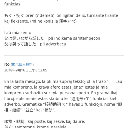
funkcias.
もぐ・捥ぐ preni(? demeti) ion ligitan de io, turnante tirante
kaj fleksante. (mi ne konis la 漢字 (^^;）
Laŭ mia sento
父は笑いながら話した pli indikema samtempecon
父は笑って話した pli adverbeca
ito
(
顯示個人資料
)
2018年9月16日上午8:52:05
En la lasta mesaĝo, la pli malsupraj tekstoj ol la frazo "---- Laŭ
mia kompreno, la grava afero estas jena:" estas ja mia
kompreno surbazita sur mia persona sperto. En gramatikaj
libroj, eble nenie estas skribita ke "連用形+て" funkcias kiel
adverbo. Gramatike "接続助詞 て" havas 3 funkciojn, nome "順
接・継続”, "並立" kaj "補助”.
順接・継続 : kaj poste, kaj sekve, kaj daŭre.
並立: samtempe, krome, paralele.