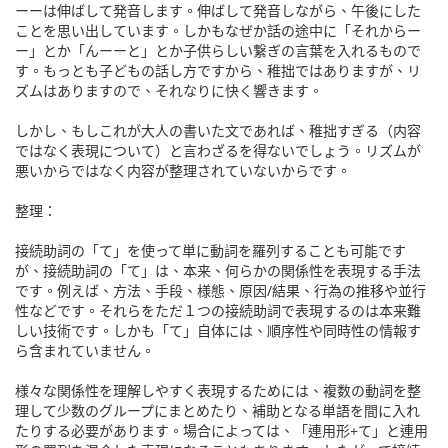
ーーは伸ばして発音します。伸ばして発音しながら、午後にした
ことを思い出しています。しかもなぜか話の途中に「それからー
ー」とか「んーーと」とか子供らしい繋ぎの言葉を入れるもので
す。もっとも子どもの話し方ですから、稚拙ではありますが、リ
ズムはありますので、それなりに快く響きます。
しかし、もしこれが大人の書いた文であれば、稚拙すぎる（内容
ではなく表現について）と言わざるを得ないでしょう。リズムが
悪いからではなく内容が整理されていないからです。
整理：
接続助詞の「て」を使って単に動詞を羅列することも可能です
が、接続助詞の「て」は、本来、何らかの関係性を表現する手法
です。例えば、方法、手段、様態、原因/結果、行為の推移や並行
性などです。それらをただ１つの接続助詞で表現するのは本来難
しい技術です。しかも「て」自体には、順序性や同時性の情報す
ら含まれていません。
様々な関係性を理解しやすく表現するためには、複数の動詞を整
理して少数のグループにまとめたり、補助となる単語を間に入れ
たりする必要があります。場合によっては、「連用形+て」と連用