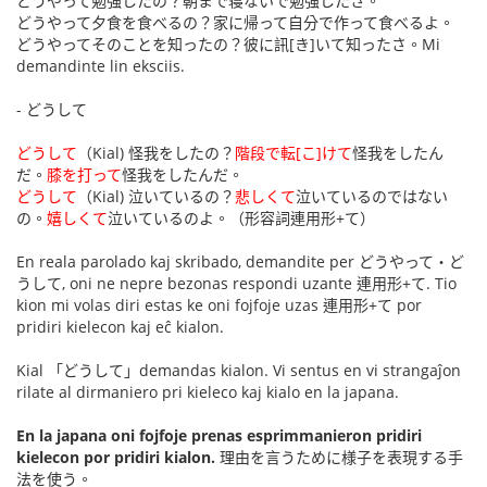
どうやって勉強したの？朝まで寝ないで勉強したさ。
どうやって夕食を食べるの？家に帰って自分で作って食べるよ。
どうやってそのことを知ったの？彼に訊[き]いて知ったさ。Mi
demandinte lin eksciis.
- どうして
どうして
（Kial) 怪我をしたの？
階段で転[こ]けて
怪我をしたん
だ。
膝を打って
怪我をしたんだ。
どうして
（Kial) 泣いているの？
悲しくて
泣いているのではない
の。
嬉しくて
泣いているのよ。（形容詞連用形+て）
En reala parolado kaj skribado, demandite per どうやって・ど
うして, oni ne nepre bezonas respondi uzante 連用形+て. Tio
kion mi volas diri estas ke oni fojfoje uzas 連用形+て por
pridiri kielecon kaj eĉ kialon.
Kial 「どうして」demandas kialon. Vi sentus en vi strangaĵon
rilate al dirmaniero pri kieleco kaj kialo en la japana.
En la japana oni fojfoje prenas esprimmanieron pridiri
kielecon por pridiri kialon.
理由を言うために様子を表現する手
法を使う。