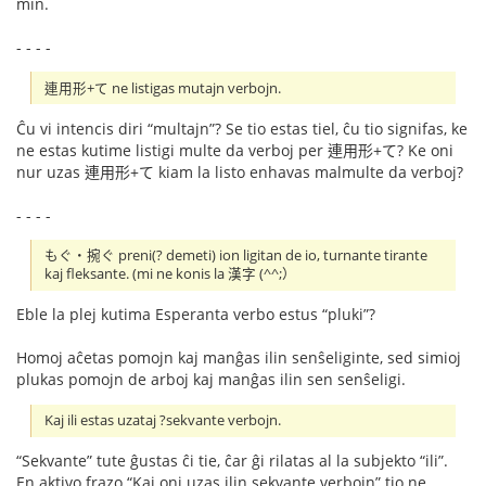
min.
- - - -
連用形+て ne listigas mutajn verbojn.
Ĉu vi intencis diri “multajn”? Se tio estas tiel, ĉu tio signifas, ke
ne estas kutime listigi multe da verboj per 連用形+て? Ke oni
nur uzas 連用形+て kiam la listo enhavas malmulte da verboj?
- - - -
もぐ・捥ぐ preni(? demeti) ion ligitan de io, turnante tirante
kaj fleksante. (mi ne konis la 漢字 (^^;）
Eble la plej kutima Esperanta verbo estus “pluki”?
Homoj aĉetas pomojn kaj manĝas ilin senŝeliginte, sed simioj
plukas pomojn de arboj kaj manĝas ilin sen senŝeligi.
Kaj ili estas uzataj ?sekvante verbojn.
“Sekvante” tute ĝustas ĉi tie, ĉar ĝi rilatas al la subjekto “ili”.
En aktivo frazo “Kaj oni uzas ilin sekvante verbojn” tio ne