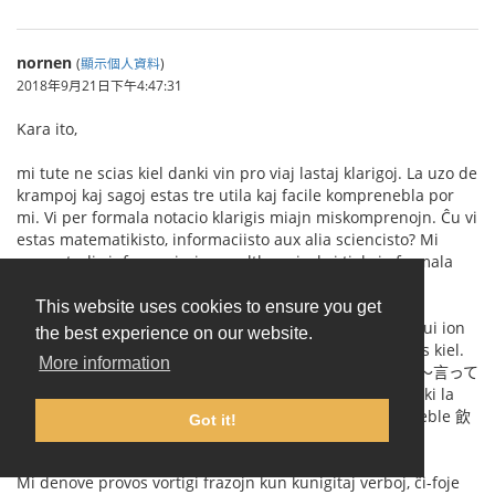
nornen
(
顯示個人資料
)
2018年9月21日下午4:47:31
Kara ito,
mi tute ne scias kiel danki vin pro viaj lastaj klarigoj. La uzo de
krampoj kaj sagoj estas tre utila kaj facile komprenebla por
mi. Vi per formala notacio klarigis miajn miskomprenojn. Ĉu vi
estas matematikisto, informaciisto aux alia sciencisto? Mi
mem studis informaciscienco altlerneje, kaj tial via formala
klarigo estas tre taŭga por mi.
This website uses cookies to ensure you get
Mi jam vidis mian eraron (
bildo 1
). Mi fakte celis konstrui ion
the best experience on our website.
similan al (I) (たり〜たりする) (
bildo 2
), tamen mi ne sciis kiel.
More information
Mi ankaŭ komprenas la eblan dusencecon de (H) (飲み〜言って
〜忘れた) (
bildo 3
), tamen eble parolante oni povas marki la
intencitan signifcon per paŭzado aŭ intonacio, ĉu? Ĉu eble 飲
Got it!
み言ってーー忘れた kontraŭ 飲みーー言って忘れた?
Mi denove provos vortigi frazojn kun kunigitaj verboj, ĉi-foje