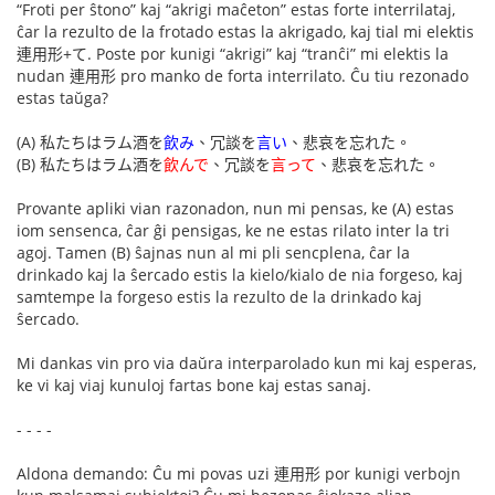
“Froti per ŝtono” kaj “akrigi maĉeton” estas forte interrilataj,
ĉar la rezulto de la frotado estas la akrigado, kaj tial mi elektis
連用形+て. Poste por kunigi “akrigi” kaj “tranĉi” mi elektis la
nudan 連用形 pro manko de forta interrilato. Ĉu tiu rezonado
estas taŭga?
(A) 私たちはラム酒を
飲み
、冗談を
言い
、悲哀を忘れた。
(B) 私たちはラム酒を
飲んで
、冗談を
言って
、悲哀を忘れた。
Provante apliki vian razonadon, nun mi pensas, ke (A) estas
iom sensenca, ĉar ĝi pensigas, ke ne estas rilato inter la tri
agoj. Tamen (B) ŝajnas nun al mi pli sencplena, ĉar la
drinkado kaj la ŝercado estis la kielo/kialo de nia forgeso, kaj
samtempe la forgeso estis la rezulto de la drinkado kaj
ŝercado.
Mi dankas vin pro via daŭra interparolado kun mi kaj esperas,
ke vi kaj viaj kunuloj fartas bone kaj estas sanaj.
- - - -
Aldona demando: Ĉu mi povas uzi 連用形 por kunigi verbojn