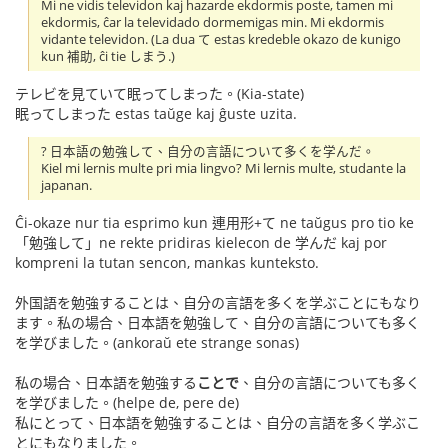
Mi ne vidis televidon kaj hazarde ekdormis poste, tamen mi
ekdormis, ĉar la televidado dormemigas min. Mi ekdormis
vidante televidon. (La dua て estas kredeble okazo de kunigo
kun 補助, ĉi tie しまう.)
テレビを見ていて眠ってしまった。(Kia-state)
眠ってしまった estas taŭge kaj ĝuste uzita.
? 日本語の勉強して、自分の言語について多くを学んだ。
Kiel mi lernis multe pri mia lingvo? Mi lernis multe, studante la
japanan.
Ĉi-okaze nur tia esprimo kun 連用形+て ne taŭgus pro tio ke
「勉強して」ne rekte pridiras kielecon de 学んだ kaj por
kompreni la tutan sencon, mankas kunteksto.
外国語を勉強することは、自分の言語を多くを学ぶことにもなり
ます。私の場合、日本語を勉強して、自分の言語についても多く
を学びました。(ankoraŭ ete strange sonas)
私の場合、日本語を勉強する
ことで
、自分の言語についても多く
を学びました。(helpe de, pere de)
私にとって、日本語を勉強することは、自分の言語を多く学ぶこ
とにもなりました。