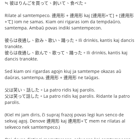
≒ 彼はりんごを買って、剥いて、食べた。
Rilate al samtempeco. 連用形 + 連用形 kaj [連用形+て] + [連用形
+て] iom ne samas. Kiam oni rigaras iom da tempdaŭro,
samtempa. Ambaŭ povas indiki samtempecon.
彼らは夜通し、飲み、歌い、踊った。Ili drinkis, kantis kaj dancis
tranokte.
彼らは夜通し、飲んで、歌って、踊った。Ili drinkis, kantis kaj
dancis tranokte.
Sed kiam oni rigardas agojn kiuj ja samtempe okazas aŭ
daŭras, samtempa, 連用形 + 連用形 ne taŭgas.
父は笑い、話した。La patro ridis kaj parolis.
父は笑って話した。La patro ridis kaj parolis. Ridante la patro
parolis.
(Kiel mi jam diris, ĉi supraj frazoj povas legi kun senco de
sekvaj agoj. Denove 連用形 kaj 連用形+て mem ne rilatas al
sekveco nek samtempeco.)