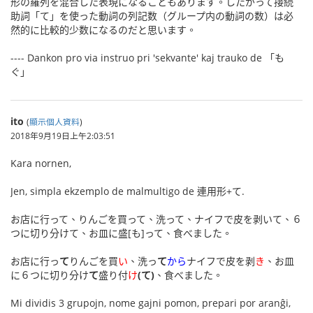
形の羅列を混合した表現になることもあります。したがって接続
助詞「て」を使った動詞の列記数（グループ内の動詞の数）は必
然的に比較的少数になるのだと思います。
---- Dankon pro via instruo pri 'sekvante' kaj trauko de 「も
ぐ」
ito
(
顯示個人資料
)
2018年9月19日上午2:03:51
Kara nornen,
Jen, simpla ekzemplo de malmultigo de 連用形+て.
お店に行って、りんごを買って、洗って、ナイフで皮を剥いて、６
つに切り分けて、お皿に盛[も]って、食べました。
お店に行っ
て
りんごを買
い
、洗っ
て
から
ナイフで皮を剥
き
、お皿
に６つに切り分け
て
盛り付
け
(て)
、食べました。
Mi dividis 3 grupojn, nome gajni pomon, prepari por aranĝi,