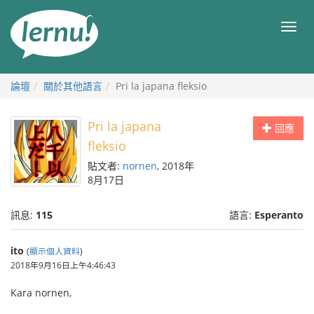
前
往
目
目
錄
錄
論壇
關於其他語言
Pri la japana fleksio
Pri la japana
回應
fleksio
貼文者:
nornen
, 2018年
8月17日
訊息:
115
語言:
Esperanto
ito
(
顯示個人資料
)
2018年9月16日上午4:46:43
Kara nornen,