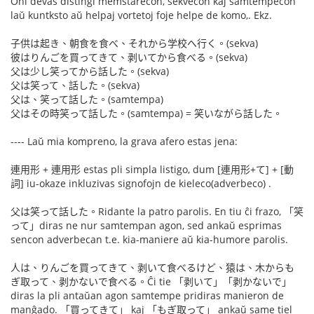
Oni devas distingi memstarecon, sekvecon kaj samtempecon
laŭ kuntksto aŭ helpaj vortetoj foje helpe de komo,. Ekz.
子供は起き、朝食を食べ、それから学校へ行く。(sekva)
彼はりんごを買ってきて、剥いてから食べる。(sekva)
父は少し笑ってから話した。(sekva)
父は笑って、話した。(sekva)
父は、笑って話した。(samtempa)
父はその時笑って話した。(samtempa) = 笑いながら話した。
---- Laŭ mia kompreno, la grava afero estas jena:
連用形 + 連用形 estas pli simpla listigo, dum [連用形+て] + [動
詞] iu-okaze inkluzivas signofojn de kieleco(adverbeco) .
父は笑って話した。Ridante la patro parolis. En tiu ĉi frazo, 「笑
って」diras ne nur samtempan agon, sed ankaŭ esprimas
sencon adverbecan t.e. kia-maniere aŭ kia-humore parolis.
人は、りんごを買ってきて、剥いて食べるけど、猿は、木からも
ぎ取って、剥かないで食べる。Ĉi tie 「剥いて」「剥かないで」
diras la pli antaŭan agon samtempe pridiras manieron de
manĝado. 「買ってきて」 kaj 「もぎ取って」 ankaŭ same tiel