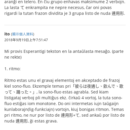
aranĝi en telero. En ĉiu grupo enhavas maksimume 2 verbojn.
La lasta て enkrampita ne nepre necesus, ĉar oni povas
rigardi la tutan frazon dividita je 3 grupa listo de nuda 連用形.
ito
(
顯示個人資料
)
2018年9月19日上午7:51:47
Mi provis Esperantigi tekston en la antaŭlasta mesaĝo. (parte
ne rekte)
1. ritmo:
Ritmo estas unu el gravaj elementoj en akceptado de frazoj
kiel sono-fluo. Ekzemple temas pri「彼らは夜通し、飲んで、歌
って、踊った。」, la sono-fluo estas agrabla. Sed kiam
listigataj verboj pli multiĝus ekz. ĉirkaŭ 4 vortoj, la tuta sono-
fluo estiĝas iom monotone. Do oni intermetas iujn taŭgaijn
kunlaborajn(lig-funkciajn) vortojn, kiuj bonigas ritmon. Temas
pri ritmo, ne nur por listo de 連用形+て, sed ankaŭ por listo de
nuda 連用形, ĝi estas grava.