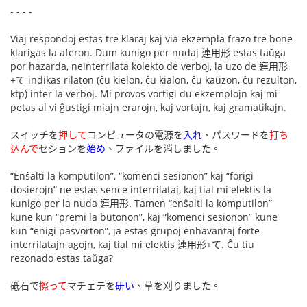
- - - -
Viaj respondoj estas tre klaraj kaj via ekzempla frazo tre bone
klarigas la aferon. Dum kunigo per nudaj 連用形 estas taŭga
por hazarda, neinterrilata kolekto de verboj, la uzo de 連用形
+て indikas rilaton (ĉu kielon, ĉu kialon, ĉu kaŭzon, ĉu rezulton,
ktp) inter la verboj. Mi provos vortigi du ekzemplojn kaj mi
petas al vi ĝustigi miajn erarojn, kaj vortajn, kaj gramatikajn.
スイッチを
押して
コンピュータの電源を
入れ
、パスワードを
打ち
込んで
セションを
始め
、ファイルを消しました。
“Enŝalti la komputilon”, “komenci sesionon” kaj “forigi
dosierojn” ne estas sence interrilataj, kaj tial mi elektis la
kunigo per la nuda 連用形. Tamen “enŝalti la komputilon”
kune kun “premi la butonon”, kaj “komenci sesionon” kune
kun “enigi pasvorton”, ja estas grupoj enhavantaj forte
interrilatajn agojn, kaj tial mi elektis 連用形+て. Ĉu tiu
rezonado estas taŭga?
砥石で
擦って
マチェテを
研い
、草を刈りました。