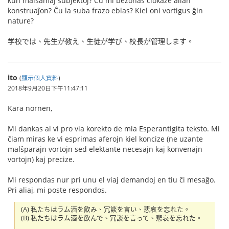
kun malsamaj subjektoj? Ĉu mi bezonas ĉiokaze alian
konstruaĵon? Ĉu la suba frazo eblas? Kiel oni vortigus ĝin
nature?
学校では、先生が教え、生徒が学び、校長が管理します。
ito
(
顯示個人資料
)
2018年9月20日下午11:47:11
Kara nornen,
Mi dankas al vi pro via korekto de mia Esperantigita teksto. Mi
ĉiam miras ke vi esprimas aferojn kiel koncize (ne uzante
malŝparajn vortojn sed elektante necesajn kaj konvenajn
vortojn) kaj precize.
Mi respondas nur pri unu el viaj demandoj en tiu ĉi mesaĝo.
Pri aliaj, mi poste respondos.
(A) 私たちはラム酒を飲み、冗談を言い、悲哀を忘れた。
(B) 私たちはラム酒を飲んで、冗談を言って、悲哀を忘れた。