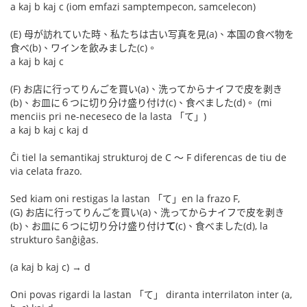
a kaj b kaj c (iom emfazi samptempecon, samcelecon)
(E) 母が訪れていた時、私たちは古い写真を見(a)、本国の食べ物を
食べ(b)、ワインを飲みました(c)。
a kaj b kaj c
(F) お店に行ってりんごを買い(a)、洗ってからナイフで皮を剥き
(b)、お皿に６つに切り分け盛り付け(c)、食べました(d)。 (mi
menciis pri ne-neceseco de la lasta 「て」)
a kaj b kaj c kaj d
Ĉi tiel la semantikaj strukturoj de C 〜 F diferencas de tiu de
via celata frazo.
Sed kiam oni restigas la lastan 「て」en la frazo F,
(G) お店に行ってりんごを買い(a)、洗ってからナイフで皮を剥き
(b)、お皿に６つに切り分け盛り付け
て
(c)、食べました(d), la
strukturo ŝanĝiĝas.
(a kaj b kaj c) → d
Oni povas rigardi la lastan 「て」 diranta interrilaton inter (a,