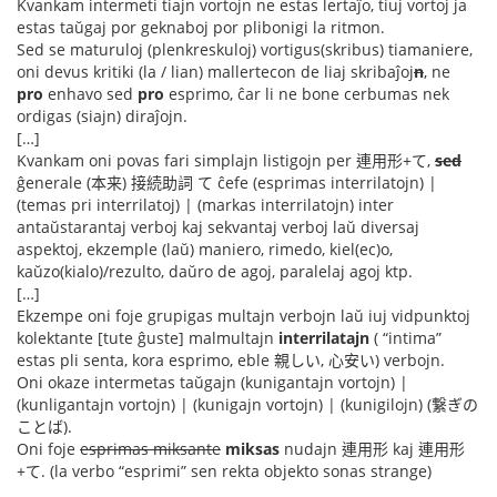
Kvankam intermeti tiajn vortojn ne estas lertaĵo, tiuj vortoj ja
estas taŭgaj por geknaboj por plibonigi la ritmon.
Sed se maturuloj (plenkreskuloj) vortigus(skribus) tiamaniere,
oni devus kritiki (la / lian) mallertecon de liaj skribaĵoj
n
, ne
pro
enhavo sed
pro
esprimo, ĉar li ne bone cerbumas nek
ordigas (siajn) diraĵojn.
[…]
Kvankam oni povas fari simplajn listigojn per 連用形+て,
sed
ĝenerale (本来) 接続助詞 て ĉefe (esprimas interrilatojn) |
(temas pri interrilatoj) | (markas interrilatojn) inter
antaŭstarantaj verboj kaj sekvantaj verboj laŭ diversaj
aspektoj, ekzemple (laŭ) maniero, rimedo, kiel(ec)o,
kaŭzo(kialo)/rezulto, daŭro de agoj, paralelaj agoj ktp.
[…]
Ekzempe oni foje grupigas multajn verbojn laŭ iuj vidpunktoj
kolektante [tute ĝuste] malmultajn
interrilatajn
( “intima”
estas pli senta, kora esprimo, eble 親しい, 心安い) verbojn.
Oni okaze intermetas taŭgajn (kunigantajn vortojn) |
(kunligantajn vortojn) | (kunigajn vortojn) | (kunigilojn) (繋ぎの
ことば).
Oni foje
esprimas miksante
miksas
nudajn 連用形 kaj 連用形
+て. (la verbo “esprimi” sen rekta objekto sonas strange)