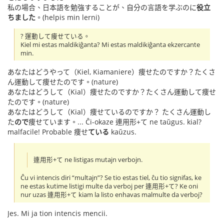
私の場合、日本語を勉強することが、自分の言語を学ぶのに
役立
ちました
。(helpis min lerni)
? 運動して痩せている。
Kiel mi estas maldikiĝanta? Mi estas maldikiĝanta ekzercante
min.
あなたはどうやって（Kiel, Kiamaniere）痩せたのですか？たくさ
ん運動して痩せたのです。(nature)
あなたはどうして（Kial）痩せたのですか？たくさん運動して痩せ
たのです。(nature)
あなたはどうして（Kial）痩せているのですか？ たくさん運動し
た
ので
痩せています。... Ĉi-okaze 連用形+て ne taŭgus. kial?
malfacile! Probable 痩せ
ている
kaŭzus.
連用形+て ne listigas mutajn verbojn.
Ĉu vi intencis diri “multajn”? Se tio estas tiel, ĉu tio signifas, ke
ne estas kutime listigi multe da verboj per 連用形+て? Ke oni
nur uzas 連用形+て kiam la listo enhavas malmulte da verboj?
Jes. Mi ja tion intencis mencii.