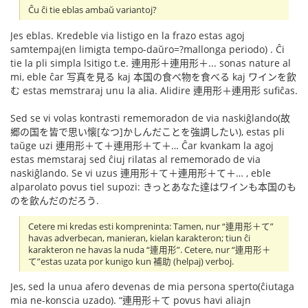
Ĉu ĉi tie eblas ambaŭ variantoj?
Jes eblas. Kredeble via listigo en la frazo estas agoj
samtempaj(en limigta tempo-daŭro=?mallonga periodo) . Ĉi
tie la pli simpla lsitigo t.e. 連用形＋連用形＋... sonas nature al
mi, eble ĉar 写真を見る kaj 本国の食べ物を食べる kaj ワインを飲
む estas memstraraj unu la alia. Alidire 連用形＋連用形 sufiĉas.
Sed se vi volas kontrasti rememoradon de via naskiĝlando(故
郷の国を皆で思い懐[なつ]かしんだことを強調したい), estas pli
taŭge uzi 連用形＋て＋連用形＋て＋… Ĉar kvankam la agoj
estas memstaraj sed ĉiuj rilatas al rememorado de via
naskiĝlando. Se vi uzus 連用形＋て＋連用形＋て＋… , eble
alparolato povus tiel supozi: きっとあなた達はワインも本国のも
のを飲んだのだろう.
Cetere mi kredas esti kompreninta: Tamen, nur “連用形＋て”
havas adverbecan, manieran, kielan karakteron; tiun ĉi
karakteron ne havas la nuda “連用形”. Cetere, nur “連用形＋
て”estas uzata por kunigo kun 補助 (helpaj) verboj.
Jes, sed la unua afero devenas de mia persona sperto(ĉiutaga
mia ne-konscia uzado). “連用形＋て povus havi aliajn