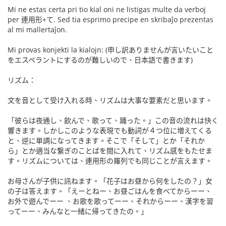
Mi ne estas certa pri tio kial oni ne listigas multe da verboj
per 連用形+て. Sed tia esprimo precipe en skribaĵo prezentas
al mi mallertaĵon.
Mi provas konjekti la kialojn: (申し訳ありませんが言いたいこと
をエスペラントにするのが難しいので、日本語で書きます)
リズム：
文を音として受け入れる時、リズムは大事な要素だと思います。
「彼らは夜通し、飲んで、歌って、踊った。」この音の流れは快く
響きます。しかしこのような表現でも動詞が４つ位に増えてくる
と、逆に単調になってきます。そこで「そして」とか「それか
ら」とか適当な繋ぎのことばを間に入れて、リズム感をもたせま
す。リズムについては、連用形の羅列でも同じことが言えます。
お母さんが子供に訊ねます。「花子はお昼から何をしたの？」女
の子は答えます。「えーとねー、お昼ごはんを食べてからーー、
お外で遊んでーー 、お歌を歌ってーー、それからーー、漢字を習
ってーー、みんなと一緒に帰ってきたの。」