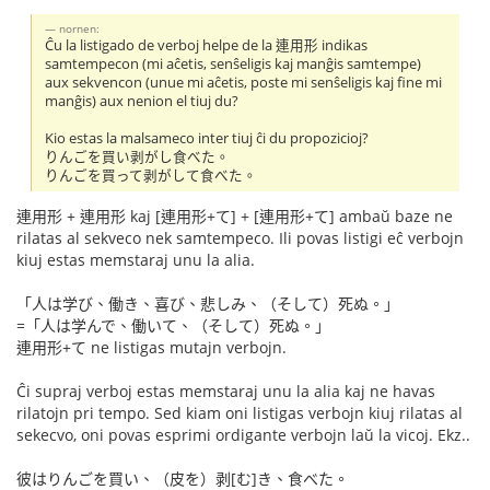
nornen:
Ĉu la listigado de verboj helpe de la 連用形 indikas
samtempecon (mi aĉetis, senŝeligis kaj manĝis samtempe)
aux sekvencon (unue mi aĉetis, poste mi senŝeligis kaj fine mi
manĝis) aux nenion el tiuj du?
Kio estas la malsameco inter tiuj ĉi du propozicioj?
りんごを買い剥がし食べた。
りんごを買って剥がして食べた。
連用形 + 連用形 kaj [連用形+て] + [連用形+て] ambaŭ baze ne
rilatas al sekveco nek samtempeco. Ili povas listigi eĉ verbojn
kiuj estas memstaraj unu la alia.
「人は学び、働き、喜び、悲しみ、（そして）死ぬ。」
=「人は学んで、働いて、（そして）死ぬ。」
連用形+て ne listigas mutajn verbojn.
Ĉi supraj verboj estas memstaraj unu la alia kaj ne havas
rilatojn pri tempo. Sed kiam oni listigas verbojn kiuj rilatas al
sekecvo, oni povas esprimi ordigante verbojn laŭ la vicoj. Ekz..
彼はりんごを買い、（皮を）剥[む]き、食べた。