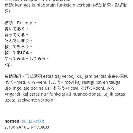
補助: kunigas kunlaborajn funkciajn verbojn (補助動詞・形式動
詞)
補助：Ekzemple
置いて
おく
。
買って
くる
。
死んで
しまう
。
教えて
もらう
。
教えて
あげる
。
やって
みる
。して
みる
。
ktp.
補助動詞・形式動詞 estas tiaj verboj, kiuj jam perdis 本来の意味
(おく=meti, くる=veni, しまう= movi kaj restigi ion en taŭga
ujo, ingo, ejo por ne uzi, もらう=ricevi, あげる=doni, みる
=rigardi) kaĵ estas nur funkciaj aŭ nuanco-donaj. Kaj ili estas
uzataj ?sekvante verbojn.
nornen
(
顯示個人資料
)
2018年9月16日下午7:09:33