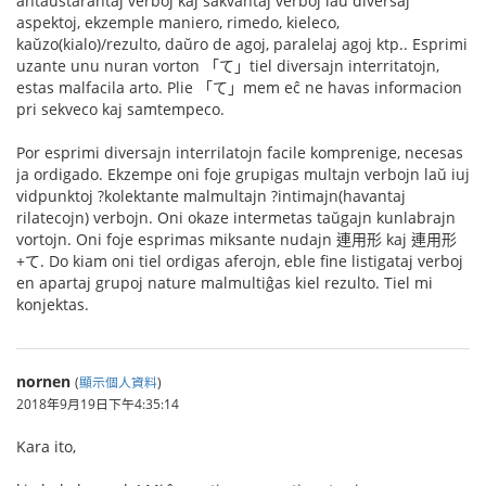
antaŭstarantaj verboj kaj sakvantaj verboj laŭ diversaj
aspektoj, ekzemple maniero, rimedo, kieleco,
kaŭzo(kialo)/rezulto, daŭro de agoj, paralelaj agoj ktp.. Esprimi
uzante unu nuran vorton 「て」tiel diversajn interritatojn,
estas malfacila arto. Plie 「て」mem eĉ ne havas informacion
pri sekveco kaj samtempeco.
Por esprimi diversajn interrilatojn facile komprenige, necesas
ja ordigado. Ekzempe oni foje grupigas multajn verbojn laŭ iuj
vidpunktoj ?kolektante malmultajn ?intimajn(havantaj
rilatecojn) verbojn. Oni okaze intermetas taŭgajn kunlabrajn
vortojn. Oni foje esprimas miksante nudajn 連用形 kaj 連用形
+て. Do kiam oni tiel ordigas aferojn, eble fine listigataj verboj
en apartaj grupoj nature malmultiĝas kiel rezulto. Tiel mi
konjektas.
nornen
(
顯示個人資料
)
2018年9月19日下午4:35:14
Kara ito,