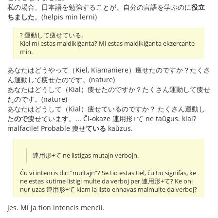
私の場合、日本語を勉強することが、自分の言語を学ぶのに
役立
ちました
。(helpis min lerni)
? 運動して痩せている。
Kiel mi estas maldikiĝanta? Mi estas maldikiĝanta ekzercante
min.
あなたはどうやって（Kiel, Kiamaniere）痩せたのですか？たくさ
ん運動して痩せたのです。(nature)
あなたはどうして（Kial）痩せたのですか？たくさん運動して痩せ
たのです。(nature)
あなたはどうして（Kial）痩せているのですか？ たくさん運動し
た
ので
痩せています。... Ĉi-okaze 連用形+て ne taŭgus. kial?
malfacile! Probable 痩せ
ている
kaŭzus.
連用形+て ne listigas mutajn verbojn.
Ĉu vi intencis diri “multajn”? Se tio estas tiel, ĉu tio signifas, ke
ne estas kutime listigi multe da verboj per 連用形+て? Ke oni
nur uzas 連用形+て kiam la listo enhavas malmulte da verboj?
Jes. Mi ja tion intencis mencii.