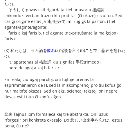
た(c)。
そうして povas esti rigardata kiel unuvorta 接続詞
enkonduki verban frazon kiu pridiras (ĉi okaze) rezulton. Sed
ĉar ĝi origine estas ja 連用形+て, mi ruĝigs la parton. (Tiel
agante/aginte/agonte)
faris a kaj faris b, tiel agante (ne-prituŝante la malĝojon)
faris c
(K) 私たちは、ラム酒を
飲み
(a)冗談を言う(b)
ことで
、悲哀を忘れた
(c)。
で apartenas al 格助詞 kiu signifas 手段(rimedo）
pere de agoj a kaj b faris c
En realaj ĉiutagaj paroloj, oni fojfoje prenas la
esprimmanieron de H, sed la miskomprenoj pro tiu kofuziĝo
nur malofte okazas. Sed en ekz. sciencaj tekstoj, oni nepre
devas eviti tiun ĉi konfuziĝon.
----
悲哀 ŝajnus iom formaleca kaj tre abstrakta. Oni uzus
"forgesi" pri konkreta okazaĵo. Do 悲しい出来事を忘れた estus
bona, ĉu ne?