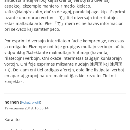
antaŭstarantaj verboj kaj sakvantaj verboj laŭ diversaj
aspektoj, ekzemple maniero, rimedo, kieleco,
kaŭzo(kialo)/rezulto, daŭro de agoj, paralelaj agoj ktp.. Esprimi
uzante unu nuran vorton 「て」tiel diversajn interritatojn,
estas malfacila arto. Plie 「て」mem eĉ ne havas informacion
pri sekveco kaj samtempeco.
Por esprimi diversajn interrilatojn facile komprenige, necesas
ja ordigado. Ekzempe oni foje grupigas multajn verbojn laŭ iuj
vidpunktoj ?kolektante malmultajn ?intimajn(havantaj
rilatecojn) verbojn. Oni okaze intermetas taŭgajn kunlabrajn
vortojn. Oni foje esprimas miksante nudajn 連用形 kaj 連用形
+て. Do kiam oni tiel ordigas aferojn, eble fine listigataj verboj
en apartaj grupoj nature malmultiĝas kiel rezulto. Tiel mi
konjektas.
nornen
(
Pokaż profil
)
19 września 2018, 16:35:14
Kara ito,