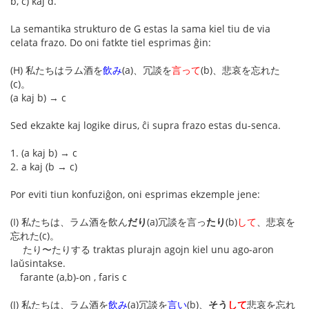
b, c) kaj d.
La semantika strukturo de G estas la sama kiel tiu de via
celata frazo. Do oni fatkte tiel esprimas ĝin:
(H) 私たちはラム酒を
飲み
(a)、冗談を
言って
(b)、悲哀を忘れた
(c)。
(a kaj b) → c
Sed ekzakte kaj logike dirus, ĉi supra frazo estas du-senca.
1. (a kaj b) → c
2. a kaj (b → c)
Por eviti tiun konfuziĝon, oni esprimas ekzemple jene:
(I) 私たちは、ラム酒を飲ん
だり
(a)冗談を言っ
たり
(b)
して
、悲哀を
忘れた(c)。
たり〜たりする traktas plurajn agojn kiel unu ago-aron
laŭsintakse.
farante (a,b)-on , faris c
(J) 私たちは、ラム酒を
飲み
(a)冗談を
言い
(b)、
そう
して
悲哀を忘れ