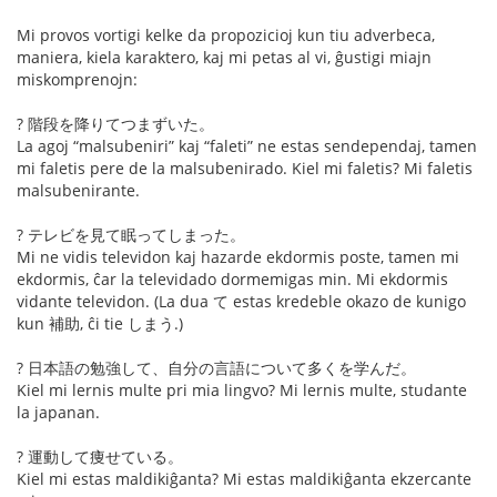
Mi provos vortigi kelke da propozicioj kun tiu adverbeca,
maniera, kiela karaktero, kaj mi petas al vi, ĝustigi miajn
miskomprenojn:
? 階段を降りてつまずいた。
La agoj “malsubeniri” kaj “faleti” ne estas sendependaj, tamen
mi faletis pere de la malsubenirado. Kiel mi faletis? Mi faletis
malsubenirante.
? テレビを見て眠ってしまった。
Mi ne vidis televidon kaj hazarde ekdormis poste, tamen mi
ekdormis, ĉar la televidado dormemigas min. Mi ekdormis
vidante televidon. (La dua て estas kredeble okazo de kunigo
kun 補助, ĉi tie しまう.)
? 日本語の勉強して、自分の言語について多くを学んだ。
Kiel mi lernis multe pri mia lingvo? Mi lernis multe, studante
la japanan.
? 運動して痩せている。
Kiel mi estas maldikiĝanta? Mi estas maldikiĝanta ekzercante