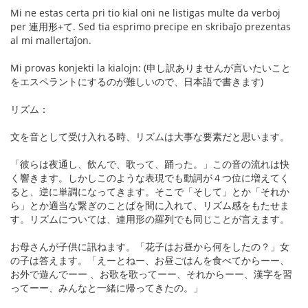
Mi ne estas certa pri tio kial oni ne listigas multe da verboj
per 連用形+て. Sed tia esprimo precipe en skribaĵo prezentas
al mi mallertaĵon.
Mi provas konjekti la kialojn: (申し訳ありませんが言いたいこと
をエスペラントにするのが難しいので、日本語で書きます)
リズム：
文を音として受け入れる時、リズムは大事な要素だと思います。
「彼らは夜通し、飲んで、歌って、踊った。」この音の流れは快
く響きます。しかしこのような表現でも動詞が４つ位に増えてく
ると、逆に単調になってきます。そこで「そして」とか「それか
ら」とか適当な繋ぎのことばを間に入れて、リズム感をもたせま
す。リズムについては、連用形の羅列でも同じことが言えます。
お母さんが子供に訊ねます。「花子はお昼から何をしたの？」女
の子は答えます。「えーとねー、お昼ごはんを食べてからーー、
お外で遊んでーー 、お歌を歌ってーー、それからーー、漢字を習
ってーー、みんなと一緒に帰ってきたの。」