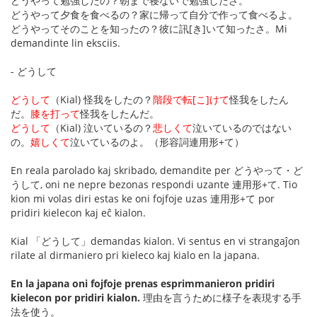
どうやって勉強したの？朝まで寝ないで勉強したさ。
どうやって夕食を食べるの？家に帰って自分で作って食べるよ。
どうやってそのことを知ったの？彼に訊[き]いて知ったさ。Mi
demandinte lin eksciis.
- どうして
どうして
（Kial) 怪我をしたの？
階段で転[こ]けて
怪我をしたん
だ。
膝を打って
怪我をしたんだ。
どうして
（Kial) 泣いているの？
悲しくて
泣いているのではない
の。
嬉しくて
泣いているのよ。（形容詞連用形+て）
En reala parolado kaj skribado, demandite per どうやって・ど
うして, oni ne nepre bezonas respondi uzante 連用形+て. Tio
kion mi volas diri estas ke oni fojfoje uzas 連用形+て por
pridiri kielecon kaj eĉ kialon.
Kial 「どうして」demandas kialon. Vi sentus en vi strangaĵon
rilate al dirmaniero pri kieleco kaj kialo en la japana.
En la japana oni fojfoje prenas esprimmanieron pridiri
kielecon por pridiri kialon.
理由を言うために様子を表現する手
法を使う。