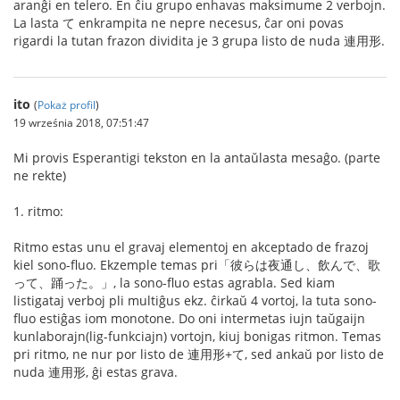
aranĝi en telero. En ĉiu grupo enhavas maksimume 2 verbojn.
La lasta て enkrampita ne nepre necesus, ĉar oni povas
rigardi la tutan frazon dividita je 3 grupa listo de nuda 連用形.
ito
(
Pokaż profil
)
19 września 2018, 07:51:47
Mi provis Esperantigi tekston en la antaŭlasta mesaĝo. (parte
ne rekte)
1. ritmo:
Ritmo estas unu el gravaj elementoj en akceptado de frazoj
kiel sono-fluo. Ekzemple temas pri「彼らは夜通し、飲んで、歌
って、踊った。」, la sono-fluo estas agrabla. Sed kiam
listigataj verboj pli multiĝus ekz. ĉirkaŭ 4 vortoj, la tuta sono-
fluo estiĝas iom monotone. Do oni intermetas iujn taŭgaijn
kunlaborajn(lig-funkciajn) vortojn, kiuj bonigas ritmon. Temas
pri ritmo, ne nur por listo de 連用形+て, sed ankaŭ por listo de
nuda 連用形, ĝi estas grava.