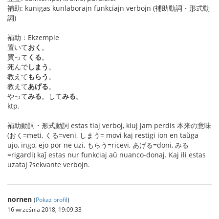
補助: kunigas kunlaborajn funkciajn verbojn (補助動詞・形式動
詞)
補助：Ekzemple
置いて
おく
。
買って
くる
。
死んで
しまう
。
教えて
もらう
。
教えて
あげる
。
やって
みる
。して
みる
。
ktp.
補助動詞・形式動詞 estas tiaj verboj, kiuj jam perdis 本来の意味
(おく=meti, くる=veni, しまう= movi kaj restigi ion en taŭga
ujo, ingo, ejo por ne uzi, もらう=ricevi, あげる=doni, みる
=rigardi) kaĵ estas nur funkciaj aŭ nuanco-donaj. Kaj ili estas
uzataj ?sekvante verbojn.
nornen
(
Pokaż profil
)
16 września 2018, 19:09:33