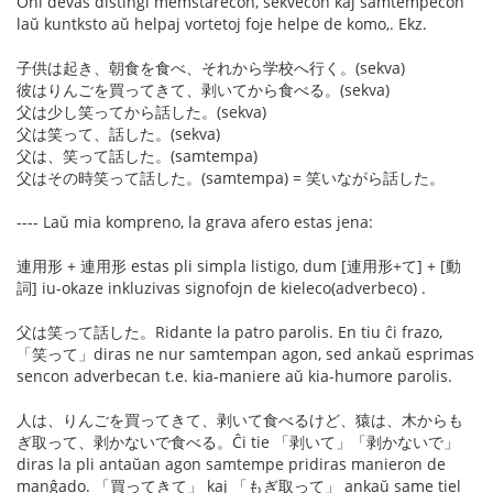
Oni devas distingi memstarecon, sekvecon kaj samtempecon
laŭ kuntksto aŭ helpaj vortetoj foje helpe de komo,. Ekz.
子供は起き、朝食を食べ、それから学校へ行く。(sekva)
彼はりんごを買ってきて、剥いてから食べる。(sekva)
父は少し笑ってから話した。(sekva)
父は笑って、話した。(sekva)
父は、笑って話した。(samtempa)
父はその時笑って話した。(samtempa) = 笑いながら話した。
---- Laŭ mia kompreno, la grava afero estas jena:
連用形 + 連用形 estas pli simpla listigo, dum [連用形+て] + [動
詞] iu-okaze inkluzivas signofojn de kieleco(adverbeco) .
父は笑って話した。Ridante la patro parolis. En tiu ĉi frazo,
「笑って」diras ne nur samtempan agon, sed ankaŭ esprimas
sencon adverbecan t.e. kia-maniere aŭ kia-humore parolis.
人は、りんごを買ってきて、剥いて食べるけど、猿は、木からも
ぎ取って、剥かないで食べる。Ĉi tie 「剥いて」「剥かないで」
diras la pli antaŭan agon samtempe pridiras manieron de
manĝado. 「買ってきて」 kaj 「もぎ取って」 ankaŭ same tiel