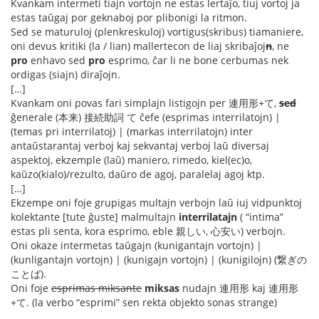
Kvankam intermeti tiajn vortojn ne estas lertaĵo, tiuj vortoj ja
estas taŭgaj por geknaboj por plibonigi la ritmon.
Sed se maturuloj (plenkreskuloj) vortigus(skribus) tiamaniere,
oni devus kritiki (la / lian) mallertecon de liaj skribaĵoj
n
, ne
pro
enhavo sed
pro
esprimo, ĉar li ne bone cerbumas nek
ordigas (siajn) diraĵojn.
[…]
Kvankam oni povas fari simplajn listigojn per 連用形+て,
sed
ĝenerale (本来) 接続助詞 て ĉefe (esprimas interrilatojn) |
(temas pri interrilatoj) | (markas interrilatojn) inter
antaŭstarantaj verboj kaj sekvantaj verboj laŭ diversaj
aspektoj, ekzemple (laŭ) maniero, rimedo, kiel(ec)o,
kaŭzo(kialo)/rezulto, daŭro de agoj, paralelaj agoj ktp.
[…]
Ekzempe oni foje grupigas multajn verbojn laŭ iuj vidpunktoj
kolektante [tute ĝuste] malmultajn
interrilatajn
( “intima”
estas pli senta, kora esprimo, eble 親しい, 心安い) verbojn.
Oni okaze intermetas taŭgajn (kunigantajn vortojn) |
(kunligantajn vortojn) | (kunigajn vortojn) | (kunigilojn) (繋ぎの
ことば).
Oni foje
esprimas miksante
miksas
nudajn 連用形 kaj 連用形
+て. (la verbo “esprimi” sen rekta objekto sonas strange)