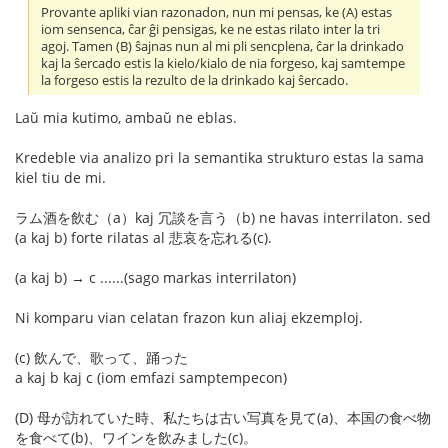
Provante apliki vian razonadon, nun mi pensas, ke (A) estas
iom sensenca, ĉar ĝi pensigas, ke ne estas rilato inter la tri
agoj. Tamen (B) ŝajnas nun al mi pli sencplena, ĉar la drinkado
kaj la ŝercado estis la kielo/kialo de nia forgeso, kaj samtempe
la forgeso estis la rezulto de la drinkado kaj ŝercado.
Laŭ mia kutimo, ambaŭ ne eblas.
Kredeble via analizo pri la semantika strukturo estas la sama
kiel tiu de mi.
ラム酒を飲む（a）kaj 冗談を言う（b) ne havas interrilaton. sed
(a kaj b) forte rilatas al 悲哀を忘れる(c).
(a kaj b) → c ......(sago markas interrilaton)
Ni komparu vian celatan frazon kun aliaj ekzemploj.
(c) 飲んで、歌って、踊った
a kaj b kaj c (iom emfazi samptempecon)
(D) 母が訪れていた時、私たちは古い写真を見て(a)、本国の食べ物
を食べて(b)、ワインを飲みました(c)。