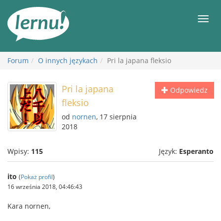
Więcej
Men
Forum
O innych językach
Pri la japana fleksio
Pri la japana
Odpowiedz
fleksio
od
nornen
, 17 sierpnia
2018
Wpisy:
115
Język:
Esperanto
ito
(
Pokaż profil
)
16 września 2018, 04:46:43
Kara nornen,