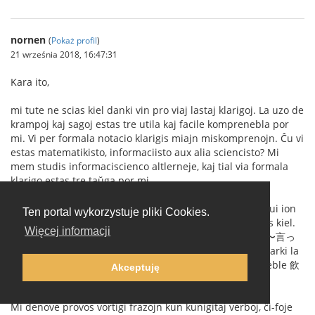
nornen
(
Pokaż profil
)
21 września 2018, 16:47:31
Kara ito,
mi tute ne scias kiel danki vin pro viaj lastaj klarigoj. La uzo de
krampoj kaj sagoj estas tre utila kaj facile komprenebla por
mi. Vi per formala notacio klarigis miajn miskomprenojn. Ĉu vi
estas matematikisto, informaciisto aux alia sciencisto? Mi
mem studis informaciscienco altlerneje, kaj tial via formala
klarigo estas tre taŭga por mi.
Mi jam vidis mian eraron (
bildo 1
). Mi fakte celis konstrui ion
Ten portal wykorzystuje pliki Cookies.
similan al (I) (たり〜たりする) (
bildo 2
), tamen mi ne sciis kiel.
Więcej informacji
Mi ankaŭ komprenas la eblan dusencecon de (H) (飲み〜言っ
て〜忘れた) (
bildo 3
), tamen eble parolante oni povas marki la
intencitan signifcon per paŭzado aŭ intonacio, ĉu? Ĉu eble 飲
Akceptuję
み言ってーー忘れた kontraŭ 飲みーー言って忘れた?
Mi denove provos vortigi frazojn kun kunigitaj verboj, ĉi-foje