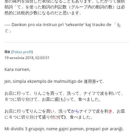
形の羅列を混合した表現になることもあります。したがって接続
助詞「て」を使った動詞の列記数（グループ内の動詞の数）は必
然的に比較的少数になるのだと思います。
---- Dankon pro via instruo pri 'sekvante' kaj trauko de 「も
ぐ」
ito
(
Pokaż profil
)
19 września 2018, 02:03:51
Kara nornen,
Jen, simpla ekzemplo de malmultigo de 連用形+て.
お店に行って、りんごを買って、洗って、ナイフで皮を剥いて、
６つに切り分けて、お皿に盛[も]って、食べました。
お店に行っ
て
りんごを買
い
、洗っ
て
から
ナイフで皮を剥
き
、お皿
に６つに切り分け
て
盛り付
け
(て)
、食べました。
Mi dividis 3 grupojn, nome gajni pomon, prepari por aranĝi,