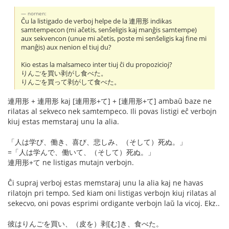
nornen:
Ĉu la listigado de verboj helpe de la 連用形 indikas
samtempecon (mi aĉetis, senŝeligis kaj manĝis samtempe)
aux sekvencon (unue mi aĉetis, poste mi senŝeligis kaj fine mi
manĝis) aux nenion el tiuj du?
Kio estas la malsameco inter tiuj ĉi du propozicioj?
りんごを買い剥がし食べた。
りんごを買って剥がして食べた。
連用形 + 連用形 kaj [連用形+て] + [連用形+て] ambaŭ baze ne
rilatas al sekveco nek samtempeco. Ili povas listigi eĉ verbojn
kiuj estas memstaraj unu la alia.
「人は学び、働き、喜び、悲しみ、（そして）死ぬ。」
=「人は学んで、働いて、（そして）死ぬ。」
連用形+て ne listigas mutajn verbojn.
Ĉi supraj verboj estas memstaraj unu la alia kaj ne havas
rilatojn pri tempo. Sed kiam oni listigas verbojn kiuj rilatas al
sekecvo, oni povas esprimi ordigante verbojn laŭ la vicoj. Ekz..
彼はりんごを買い、（皮を）剥[む]き、食べた。