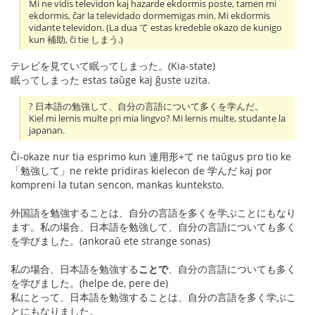
Mi ne vidis televidon kaj hazarde ekdormis poste, tamen mi
ekdormis, ĉar la televidado dormemigas min. Mi ekdormis
vidante televidon. (La dua て estas kredeble okazo de kunigo
kun 補助, ĉi tie しまう.)
テレビを見ていて眠ってしまった。(Kia-state)
眠ってしまった estas taŭge kaj ĝuste uzita.
? 日本語の勉強して、自分の言語について多くを学んだ。
Kiel mi lernis multe pri mia lingvo? Mi lernis multe, studante la
japanan.
Ĉi-okaze nur tia esprimo kun 連用形+て ne taŭgus pro tio ke
「勉強して」ne rekte pridiras kielecon de 学んだ kaj por
kompreni la tutan sencon, mankas kunteksto.
外国語を勉強することは、自分の言語を多くを学ぶことにもなり
ます。私の場合、日本語を勉強して、自分の言語についても多く
を学びました。(ankoraŭ ete strange sonas)
私の場合、日本語を勉強する
ことで
、自分の言語についても多く
を学びました。(helpe de, pere de)
私にとって、日本語を勉強することは、自分の言語を多く学ぶこ
とにもなりました。