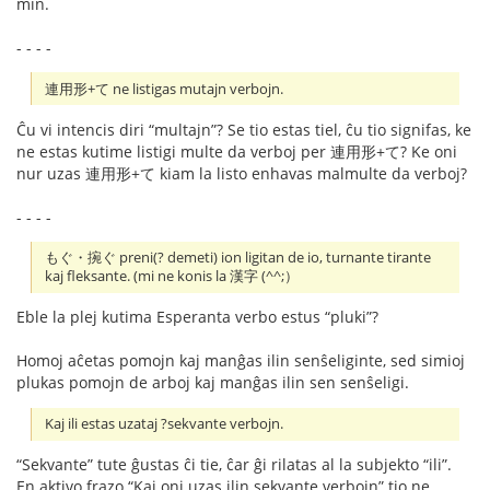
min.
- - - -
連用形+て ne listigas mutajn verbojn.
Ĉu vi intencis diri “multajn”? Se tio estas tiel, ĉu tio signifas, ke
ne estas kutime listigi multe da verboj per 連用形+て? Ke oni
nur uzas 連用形+て kiam la listo enhavas malmulte da verboj?
- - - -
もぐ・捥ぐ preni(? demeti) ion ligitan de io, turnante tirante
kaj fleksante. (mi ne konis la 漢字 (^^;）
Eble la plej kutima Esperanta verbo estus “pluki”?
Homoj aĉetas pomojn kaj manĝas ilin senŝeliginte, sed simioj
plukas pomojn de arboj kaj manĝas ilin sen senŝeligi.
Kaj ili estas uzataj ?sekvante verbojn.
“Sekvante” tute ĝustas ĉi tie, ĉar ĝi rilatas al la subjekto “ili”.
En aktivo frazo “Kaj oni uzas ilin sekvante verbojn” tio ne