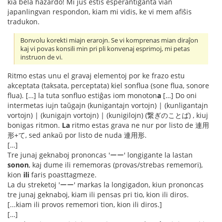
kia bela hazardo! Mi ĵus estis esperantiganta vian
japanlingvan respondon, kiam mi vidis, ke vi mem afiŝis
tradukon.
Bonvolu korekti miajn erarojn. Se vi komprenas mian diraĵon
kaj vi povas konsili min pri pli konvenaj esprimoj, mi petas
instruon de vi.
Ritmo estas unu el gravaj elementoj por ke frazo estu
akceptata (taksata, perceptata) kiel sonflua (sone flua, sonore
flua). […] la tuta sonfluo estiĝas iom monoton
a
[…] Do oni
intermetas iujn taŭgajn (kunigantajn vortojn) | (kunligantajn
vortojn) | (kunigajn vortojn) | (kunigilojn) (繋ぎのことば) , kiuj
bonigas ritmon.
La
ritmo estas grava ne nur por listo de 連用
形+て, sed ankaŭ por listo de nuda 連用形.
[…]
Tre junaj geknaboj prononcas 'ーー' longigante la lastan
sonon
, kaj dume ili rememoras (provas/strebas rememori),
kion
ili
faris poasttagmeze.
La du streketoj 'ーー' markas la longigadon, kiun prononcas
tre junaj geknaboj, kiam ili pensas pri tio, kion ili diros.
[...kiam ili provos rememori tion, kion ili diros.]
[…]