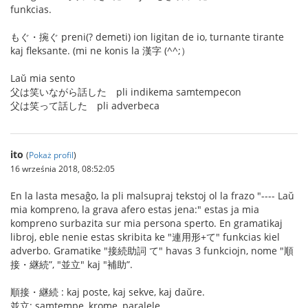
funkcias.
もぐ・捥ぐ preni(? demeti) ion ligitan de io, turnante tirante
kaj fleksante. (mi ne konis la 漢字 (^^;）
Laŭ mia sento
父は笑いながら話した pli indikema samtempecon
父は笑って話した pli adverbeca
ito
(
Pokaż profil
)
16 września 2018, 08:52:05
En la lasta mesaĝo, la pli malsupraj tekstoj ol la frazo "---- Laŭ
mia kompreno, la grava afero estas jena:" estas ja mia
kompreno surbazita sur mia persona sperto. En gramatikaj
libroj, eble nenie estas skribita ke "連用形+て" funkcias kiel
adverbo. Gramatike "接続助詞 て" havas 3 funkciojn, nome "順
接・継続”, "並立" kaj "補助”.
順接・継続 : kaj poste, kaj sekve, kaj daŭre.
並立: samtempe, krome, paralele.