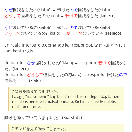
なぜ
怪我をしたの(kialo)? → 転けた
ので
怪我をした(kialo)
どうして
怪我をしたの?(kialo) →
転けて
怪我をした (kieleco)
なぜ
泣いているの(kialo)? → 嬉しい
ので
泣いている(kialo)
どうして
泣いているの? (kialo) →
嬉しくて
泣いている (kieleco)
En reala interparolo(demando kaj respondo), なぜ kaj どうして
jam konfuziĝis.
demando :
なぜ
怪我をしたの?(kialo) → respndo:
転けて
怪我をし
た。(kieleco)
demando :
どうして
怪我をしたの?(kialo) → respndo: 転けた
ので
怪我をした。(kialo)
? 階段を降りてつまずいた。
La agoj “malsubeniri” kaj “faleti” ne estas sendependaj, tamen
mi faletis pere de la malsubenirado. Kiel mi faletis? Mi faletis
malsubenirante.
階段を降りていてつまずいた。(Kia-state)
? テレビを見て眠ってしまった。