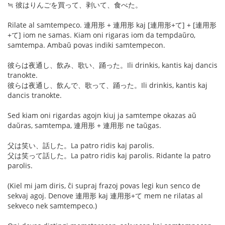
≒ 彼はりんごを買って、剥いて、食べた。
Rilate al samtempeco. 連用形 + 連用形 kaj [連用形+て] + [連用形
+て] iom ne samas. Kiam oni rigaras iom da tempdaŭro,
samtempa. Ambaŭ povas indiki samtempecon.
彼らは夜通し、飲み、歌い、踊った。Ili drinkis, kantis kaj dancis
tranokte.
彼らは夜通し、飲んで、歌って、踊った。Ili drinkis, kantis kaj
dancis tranokte.
Sed kiam oni rigardas agojn kiuj ja samtempe okazas aŭ
daŭras, samtempa, 連用形 + 連用形 ne taŭgas.
父は笑い、話した。La patro ridis kaj parolis.
父は笑って話した。La patro ridis kaj parolis. Ridante la patro
parolis.
(Kiel mi jam diris, ĉi supraj frazoj povas legi kun senco de
sekvaj agoj. Denove 連用形 kaj 連用形+て mem ne rilatas al
sekveco nek samtempeco.)