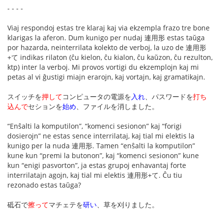
- - - -
Viaj respondoj estas tre klaraj kaj via ekzempla frazo tre bone
klarigas la aferon. Dum kunigo per nudaj 連用形 estas taŭga
por hazarda, neinterrilata kolekto de verboj, la uzo de 連用形
+て indikas rilaton (ĉu kielon, ĉu kialon, ĉu kaŭzon, ĉu rezulton,
ktp) inter la verboj. Mi provos vortigi du ekzemplojn kaj mi
petas al vi ĝustigi miajn erarojn, kaj vortajn, kaj gramatikajn.
スイッチを
押して
コンピュータの電源を
入れ
、パスワードを
打ち
込んで
セションを
始め
、ファイルを消しました。
“Enŝalti la komputilon”, “komenci sesionon” kaj “forigi
dosierojn” ne estas sence interrilataj, kaj tial mi elektis la
kunigo per la nuda 連用形. Tamen “enŝalti la komputilon”
kune kun “premi la butonon”, kaj “komenci sesionon” kune
kun “enigi pasvorton”, ja estas grupoj enhavantaj forte
interrilatajn agojn, kaj tial mi elektis 連用形+て. Ĉu tiu
rezonado estas taŭga?
砥石で
擦って
マチェテを
研い
、草を刈りました。