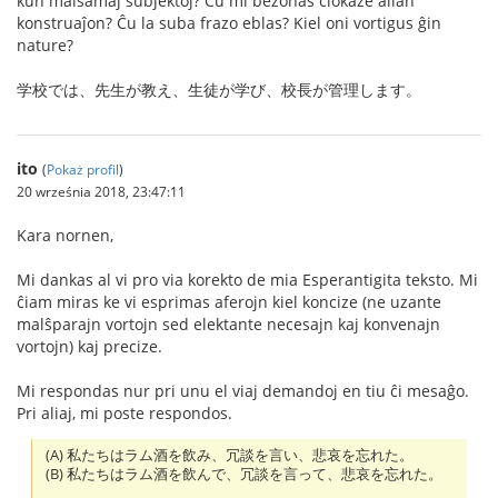
kun malsamaj subjektoj? Ĉu mi bezonas ĉiokaze alian
konstruaĵon? Ĉu la suba frazo eblas? Kiel oni vortigus ĝin
nature?
学校では、先生が教え、生徒が学び、校長が管理します。
ito
(
Pokaż profil
)
20 września 2018, 23:47:11
Kara nornen,
Mi dankas al vi pro via korekto de mia Esperantigita teksto. Mi
ĉiam miras ke vi esprimas aferojn kiel koncize (ne uzante
malŝparajn vortojn sed elektante necesajn kaj konvenajn
vortojn) kaj precize.
Mi respondas nur pri unu el viaj demandoj en tiu ĉi mesaĝo.
Pri aliaj, mi poste respondos.
(A) 私たちはラム酒を飲み、冗談を言い、悲哀を忘れた。
(B) 私たちはラム酒を飲んで、冗談を言って、悲哀を忘れた。