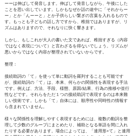
ーーは伸ばして発音します。伸ばして発音しながら、午後にした
ことを思い出しています。しかもなぜか話の途中に「それからー
ー」とか「んーーと」とか子供らしい繋ぎの言葉を入れるもので
す。もっとも子どもの話し方ですから、稚拙ではありますが、リ
ズムはありますので、それなりに快く響きます。
しかし、もしこれが大人の書いた文であれば、稚拙すぎる（内容
ではなく表現について）と言わざるを得ないでしょう。リズムが
悪いからではなく内容が整理されていないからです。
整理：
接続助詞の「て」を使って単に動詞を羅列することも可能です
が、接続助詞の「て」は、本来、何らかの関係性を表現する手法
です。例えば、方法、手段、様態、原因/結果、行為の推移や並行
性などです。それらをただ１つの接続助詞で表現するのは本来難
しい技術です。しかも「て」自体には、順序性や同時性の情報す
ら含まれていません。
様々な関係性を理解しやすく表現するためには、複数の動詞を整
理して少数のグループにまとめたり、補助となる単語を間に入れ
たりする必要があります。場合によっては、「連用形+て」と連用