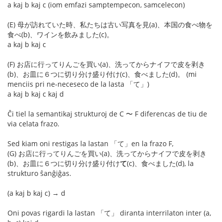
a kaj b kaj c (iom emfazi samptempecon, samcelecon)
(E) 母が訪れていた時、私たちは古い写真を見(a)、本国の食べ物を
食べ(b)、ワインを飲みました(c)。
a kaj b kaj c
(F) お店に行ってりんごを買い(a)、洗ってからナイフで皮を剥き
(b)、お皿に６つに切り分け盛り付け(c)、食べました(d)。 (mi
menciis pri ne-neceseco de la lasta 「て」)
a kaj b kaj c kaj d
Ĉi tiel la semantikaj strukturoj de C 〜 F diferencas de tiu de
via celata frazo.
Sed kiam oni restigas la lastan 「て」en la frazo F,
(G) お店に行ってりんごを買い(a)、洗ってからナイフで皮を剥き
(b)、お皿に６つに切り分け盛り付け
て
(c)、食べました(d), la
strukturo ŝanĝiĝas.
(a kaj b kaj c) → d
Oni povas rigardi la lastan 「て」 diranta interrilaton inter (a,