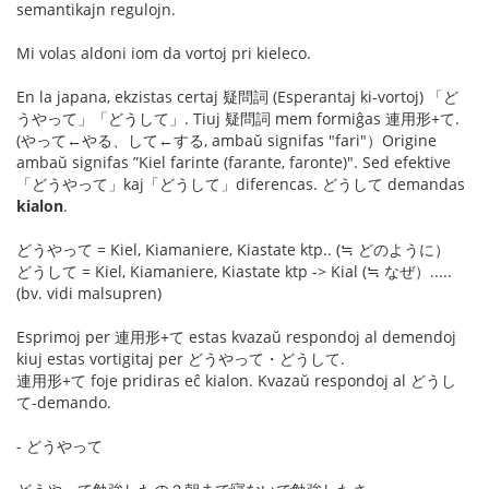
semantikajn regulojn.
Mi volas aldoni iom da vortoj pri kieleco.
En la japana, ekzistas certaj 疑問詞 (Esperantaj ki-vortoj) 「ど
うやって」「どうして」. Tiuj 疑問詞 mem formiĝas 連用形+て.
(やって←やる、して←する, ambaŭ signifas "fari"）Origine
ambaŭ signifas ”Kiel farinte (farante, faronte)". Sed efektive
「どうやって」kaj「どうして」diferencas. どうして demandas
kialon
.
どうやって = Kiel, Kiamaniere, Kiastate ktp.. (≒ どのように）
どうして = Kiel, Kiamaniere, Kiastate ktp -> Kial (≒ なぜ）.....
(bv. vidi malsupren)
Esprimoj per 連用形+て estas kvazaŭ respondoj al demendoj
kiuj estas vortigitaj per どうやって・どうして.
連用形+て foje pridiras eĉ kialon. Kvazaŭ respondoj al どうし
て-demando.
- どうやって