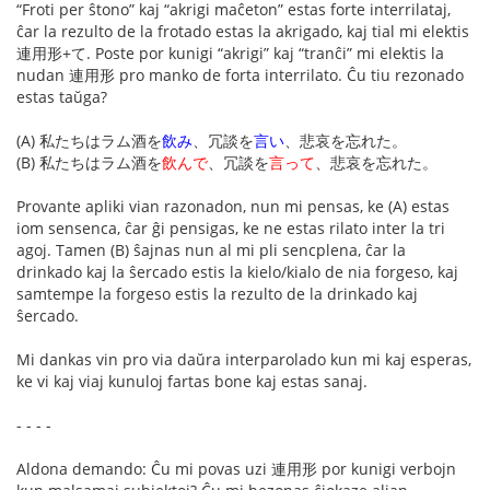
“Froti per ŝtono” kaj “akrigi maĉeton” estas forte interrilataj,
ĉar la rezulto de la frotado estas la akrigado, kaj tial mi elektis
連用形+て. Poste por kunigi “akrigi” kaj “tranĉi” mi elektis la
nudan 連用形 pro manko de forta interrilato. Ĉu tiu rezonado
estas taŭga?
(A) 私たちはラム酒を
飲み
、冗談を
言い
、悲哀を忘れた。
(B) 私たちはラム酒を
飲んで
、冗談を
言って
、悲哀を忘れた。
Provante apliki vian razonadon, nun mi pensas, ke (A) estas
iom sensenca, ĉar ĝi pensigas, ke ne estas rilato inter la tri
agoj. Tamen (B) ŝajnas nun al mi pli sencplena, ĉar la
drinkado kaj la ŝercado estis la kielo/kialo de nia forgeso, kaj
samtempe la forgeso estis la rezulto de la drinkado kaj
ŝercado.
Mi dankas vin pro via daŭra interparolado kun mi kaj esperas,
ke vi kaj viaj kunuloj fartas bone kaj estas sanaj.
- - - -
Aldona demando: Ĉu mi povas uzi 連用形 por kunigi verbojn