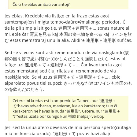
Ĉu ĉi tie eblas ambaŭ variantoj?
Jes eblas. Kredeble via listigo en la frazo estas agoj
samtempaj(en limigta tempo-daŭro=?mallonga periodo) . Ĉi
tie la pli simpla lsitigo t.e. 連用形＋連用形＋... sonas nature al
mi, eble ĉar 写真を見る kaj 本国の食べ物を食べる kaj ワインを飲
む estas memstraraj unu la alia. Alidire 連用形＋連用形 sufiĉas.
Sed se vi volas kontrasti rememoradon de via naskiĝlando(故
郷の国を皆で思い懐[なつ]かしんだことを強調したい), estas pli
taŭge uzi 連用形＋て＋連用形＋て＋… Ĉar kvankam la agoj
estas memstaraj sed ĉiuj rilatas al rememorado de via
naskiĝlando. Se vi uzus 連用形＋て＋連用形＋て＋… , eble
alparolato povus tiel supozi: きっとあなた達はワインも本国のも
のを飲んだのだろう.
Cetere mi kredas esti kompreninta: Tamen, nur “連用形＋
て”havas adverbecan, manieran, kielan karakteron; tiun ĉi
karakteron ne havas la nuda “連用形”. Cetere, nur “連用形＋
て”estas uzata por kunigo kun 補助 (helpaj) verboj.
Jes, sed la unua afero devenas de mia persona sperto(ĉiutaga
mia ne-konscia uzado). “連用形＋て povus havi aliajn