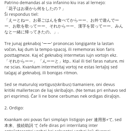
Patrino demandas al sia infanino kiu iras al lernejo:
「花子はお昼から何をしたの？」
Ŝi respondus tiel:
「えーとねー、お昼ごはんを食べてからーー、お外で遊んでー
ー、お歌を歌ってーー、それからーー、漢字を習ってーー、みん
なと一緒に帰ってきたの。」.
Tre junaj geknaboj 'ーー' prononcas longigante la lastan
voĉon, kaj dum la tempo-spacoj, ili rememoras kion faris
posttagmeze. Kaj eĉ geknaboj intermetas iujn vortojn ekz.
「それからーー」 「んーーと」ktp.. Kial ili tiel faras nature, mi
ne scias. Kvankam intermetitaj vortoj ne estas lertaĵoj sed
taŭgaj al geknaboj, ili bonigas ritmon.
Sed se maturuloj vortigus(skribus) tiamaniere, oni devus
kritiki mallertecon de liaj skribaĵojn. (Ne temas pri enhavo sed
pri esprimo). Ĉar li ne bone cerbumas nek ordigas diraĵojn.
2. Ordigo:
Kvankam oni povas fari simplajn listigojn per 連用形+て, sed
本来、接続助詞 て ĉefe diras pri interrilatoj inter