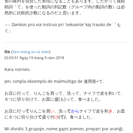
形の羅列を混合した表現になることもあります。したがって接続
助詞「て」を使った動詞の列記数（グループ内の動詞の数）は必
然的に比較的少数になるのだと思います。
---- Dankon pro via instruo pri 'sekvante' kaj trauko de 「も
ぐ」
ito
(
Xem thông tin cá nhân
)
02:03:51 Ngày 19 tháng 9 năm 2018
Kara nornen,
Jen, simpla ekzemplo de malmultigo de 連用形+て.
お店に行って、りんごを買って、洗って、ナイフで皮を剥いて、
６つに切り分けて、お皿に盛[も]って、食べました。
お店に行っ
て
りんごを買
い
、洗っ
て
から
ナイフで皮を剥
き
、お皿
に６つに切り分け
て
盛り付
け
(て)
、食べました。
Mi dividis 3 grupojn, nome gajni pomon, prepari por aranĝi,