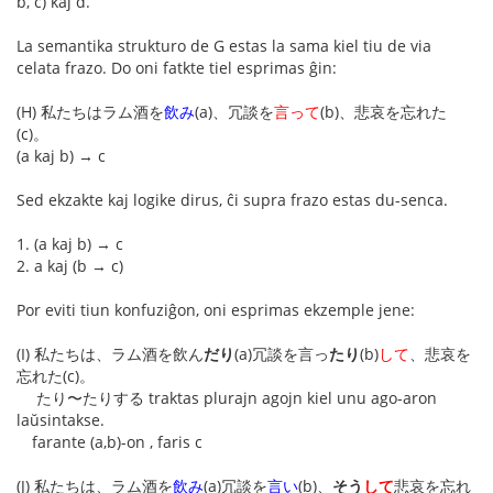
b, c) kaj d.
La semantika strukturo de G estas la sama kiel tiu de via
celata frazo. Do oni fatkte tiel esprimas ĝin:
(H) 私たちはラム酒を
飲み
(a)、冗談を
言って
(b)、悲哀を忘れた
(c)。
(a kaj b) → c
Sed ekzakte kaj logike dirus, ĉi supra frazo estas du-senca.
1. (a kaj b) → c
2. a kaj (b → c)
Por eviti tiun konfuziĝon, oni esprimas ekzemple jene:
(I) 私たちは、ラム酒を飲ん
だり
(a)冗談を言っ
たり
(b)
して
、悲哀を
忘れた(c)。
たり〜たりする traktas plurajn agojn kiel unu ago-aron
laŭsintakse.
farante (a,b)-on , faris c
(J) 私たちは、ラム酒を
飲み
(a)冗談を
言い
(b)、
そう
して
悲哀を忘れ