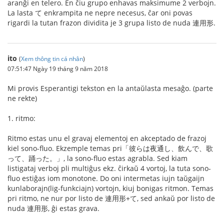
aranĝi en telero. En ĉiu grupo enhavas maksimume 2 verbojn.
La lasta て enkrampita ne nepre necesus, ĉar oni povas
rigardi la tutan frazon dividita je 3 grupa listo de nuda 連用形.
ito
(
Xem thông tin cá nhân
)
07:51:47 Ngày 19 tháng 9 năm 2018
Mi provis Esperantigi tekston en la antaŭlasta mesaĝo. (parte
ne rekte)
1. ritmo:
Ritmo estas unu el gravaj elementoj en akceptado de frazoj
kiel sono-fluo. Ekzemple temas pri「彼らは夜通し、飲んで、歌
って、踊った。」, la sono-fluo estas agrabla. Sed kiam
listigataj verboj pli multiĝus ekz. ĉirkaŭ 4 vortoj, la tuta sono-
fluo estiĝas iom monotone. Do oni intermetas iujn taŭgaijn
kunlaborajn(lig-funkciajn) vortojn, kiuj bonigas ritmon. Temas
pri ritmo, ne nur por listo de 連用形+て, sed ankaŭ por listo de
nuda 連用形, ĝi estas grava.