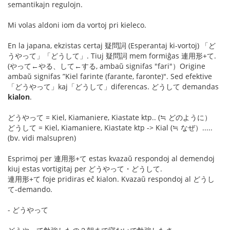
semantikajn regulojn.
Mi volas aldoni iom da vortoj pri kieleco.
En la japana, ekzistas certaj 疑問詞 (Esperantaj ki-vortoj) 「ど
うやって」「どうして」. Tiuj 疑問詞 mem formiĝas 連用形+て.
(やって←やる、して←する, ambaŭ signifas "fari"）Origine
ambaŭ signifas ”Kiel farinte (farante, faronte)". Sed efektive
「どうやって」kaj「どうして」diferencas. どうして demandas
kialon
.
どうやって = Kiel, Kiamaniere, Kiastate ktp.. (≒ どのように）
どうして = Kiel, Kiamaniere, Kiastate ktp -> Kial (≒ なぜ）.....
(bv. vidi malsupren)
Esprimoj per 連用形+て estas kvazaŭ respondoj al demendoj
kiuj estas vortigitaj per どうやって・どうして.
連用形+て foje pridiras eĉ kialon. Kvazaŭ respondoj al どうし
て-demando.
- どうやって