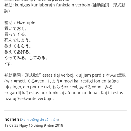
補助: kunigas kunlaborajn funkciajn verbojn (補助動詞・形式動
詞)
補助：Ekzemple
置いて
おく
。
買って
くる
。
死んで
しまう
。
教えて
もらう
。
教えて
あげる
。
やって
みる
。して
みる
。
ktp.
補助動詞・形式動詞 estas tiaj verboj, kiuj jam perdis 本来の意味
(おく=meti, くる=veni, しまう= movi kaj restigi ion en taŭga
ujo, ingo, ejo por ne uzi, もらう=ricevi, あげる=doni, みる
=rigardi) kaĵ estas nur funkciaj aŭ nuanco-donaj. Kaj ili estas
uzataj ?sekvante verbojn.
nornen
(
Xem thông tin cá nhân
)
19:09:33 Ngày 16 tháng 9 năm 2018