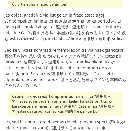
Ĉu ĉi tie eblas ambaŭ variantoj?
Jes eblas. Kredeble via listigo en la frazo estas agoj
samtempaj(en limigta tempo-daŭro=?mallonga periodo) . Ĉi
tie la pli simpla lsitigo t.e. 連用形＋連用形＋... sonas nature al
mi, eble ĉar 写真を見る kaj 本国の食べ物を食べる kaj ワインを飲
む estas memstraraj unu la alia. Alidire 連用形＋連用形 sufiĉas.
Sed se vi volas kontrasti rememoradon de via naskiĝlando(故
郷の国を皆で思い懐[なつ]かしんだことを強調したい), estas pli
taŭge uzi 連用形＋て＋連用形＋て＋… Ĉar kvankam la agoj
estas memstaraj sed ĉiuj rilatas al rememorado de via
naskiĝlando. Se vi uzus 連用形＋て＋連用形＋て＋… , eble
alparolato povus tiel supozi: きっとあなた達はワインも本国のも
のを飲んだのだろう.
Cetere mi kredas esti kompreninta: Tamen, nur “連用形＋
て”havas adverbecan, manieran, kielan karakteron; tiun ĉi
karakteron ne havas la nuda “連用形”. Cetere, nur “連用形＋
て”estas uzata por kunigo kun 補助 (helpaj) verboj.
Jes, sed la unua afero devenas de mia persona sperto(ĉiutaga
mia ne-konscia uzado). “連用形＋て povus havi aliajn