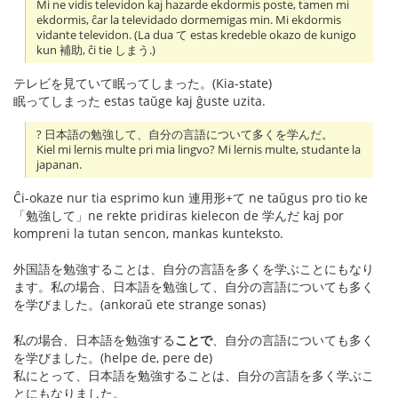
Mi ne vidis televidon kaj hazarde ekdormis poste, tamen mi
ekdormis, ĉar la televidado dormemigas min. Mi ekdormis
vidante televidon. (La dua て estas kredeble okazo de kunigo
kun 補助, ĉi tie しまう.)
テレビを見ていて眠ってしまった。(Kia-state)
眠ってしまった estas taŭge kaj ĝuste uzita.
? 日本語の勉強して、自分の言語について多くを学んだ。
Kiel mi lernis multe pri mia lingvo? Mi lernis multe, studante la
japanan.
Ĉi-okaze nur tia esprimo kun 連用形+て ne taŭgus pro tio ke
「勉強して」ne rekte pridiras kielecon de 学んだ kaj por
kompreni la tutan sencon, mankas kunteksto.
外国語を勉強することは、自分の言語を多くを学ぶことにもなり
ます。私の場合、日本語を勉強して、自分の言語についても多く
を学びました。(ankoraŭ ete strange sonas)
私の場合、日本語を勉強する
ことで
、自分の言語についても多く
を学びました。(helpe de, pere de)
私にとって、日本語を勉強することは、自分の言語を多く学ぶこ
とにもなりました。