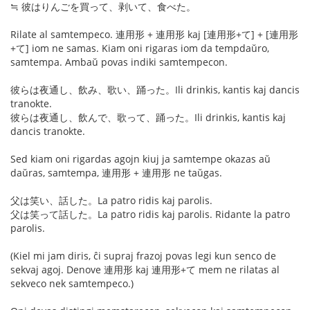
≒ 彼はりんごを買って、剥いて、食べた。
Rilate al samtempeco. 連用形 + 連用形 kaj [連用形+て] + [連用形
+て] iom ne samas. Kiam oni rigaras iom da tempdaŭro,
samtempa. Ambaŭ povas indiki samtempecon.
彼らは夜通し、飲み、歌い、踊った。Ili drinkis, kantis kaj dancis
tranokte.
彼らは夜通し、飲んで、歌って、踊った。Ili drinkis, kantis kaj
dancis tranokte.
Sed kiam oni rigardas agojn kiuj ja samtempe okazas aŭ
daŭras, samtempa, 連用形 + 連用形 ne taŭgas.
父は笑い、話した。La patro ridis kaj parolis.
父は笑って話した。La patro ridis kaj parolis. Ridante la patro
parolis.
(Kiel mi jam diris, ĉi supraj frazoj povas legi kun senco de
sekvaj agoj. Denove 連用形 kaj 連用形+て mem ne rilatas al
sekveco nek samtempeco.)