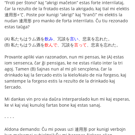
“Froti per ŝtono” kaj “akrigi maĉeton” estas forte interrilataj,
ĉar la rezulto de la frotado estas la akrigado, kaj tial mi elektis
連用形+て. Poste por kunigi “akrigi” kaj “tranĉi” mi elektis la
nudan 連用形 pro manko de forta interrilato. Ĉu tiu rezonado
estas taŭga?
(A) 私たちはラム酒を
飲み
、冗談を
言い
、悲哀を忘れた。
(B) 私たちはラム酒を
飲んで
、冗談を
言って
、悲哀を忘れた。
Provante apliki vian razonadon, nun mi pensas, ke (A) estas
iom sensenca, ĉar ĝi pensigas, ke ne estas rilato inter la tri
agoj. Tamen (B) ŝajnas nun al mi pli sencplena, ĉar la
drinkado kaj la ŝercado estis la kielo/kialo de nia forgeso, kaj
samtempe la forgeso estis la rezulto de la drinkado kaj
ŝercado.
Mi dankas vin pro via daŭra interparolado kun mi kaj esperas,
ke vi kaj viaj kunuloj fartas bone kaj estas sanaj.
- - - -
Aldona demando: Ĉu mi povas uzi 連用形 por kunigi verbojn