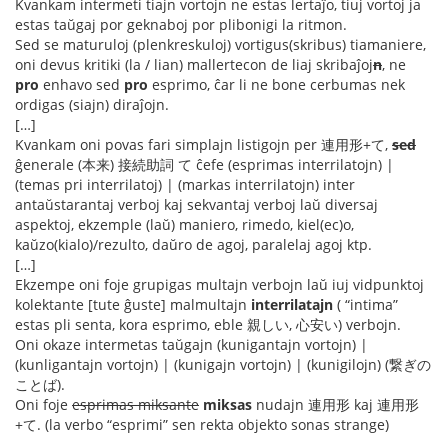
Kvankam intermeti tiajn vortojn ne estas lertaĵo, tiuj vortoj ja
estas taŭgaj por geknaboj por plibonigi la ritmon.
Sed se maturuloj (plenkreskuloj) vortigus(skribus) tiamaniere,
oni devus kritiki (la / lian) mallertecon de liaj skribaĵoj
n
, ne
pro
enhavo sed
pro
esprimo, ĉar li ne bone cerbumas nek
ordigas (siajn) diraĵojn.
[…]
Kvankam oni povas fari simplajn listigojn per 連用形+て,
sed
ĝenerale (本来) 接続助詞 て ĉefe (esprimas interrilatojn) |
(temas pri interrilatoj) | (markas interrilatojn) inter
antaŭstarantaj verboj kaj sekvantaj verboj laŭ diversaj
aspektoj, ekzemple (laŭ) maniero, rimedo, kiel(ec)o,
kaŭzo(kialo)/rezulto, daŭro de agoj, paralelaj agoj ktp.
[…]
Ekzempe oni foje grupigas multajn verbojn laŭ iuj vidpunktoj
kolektante [tute ĝuste] malmultajn
interrilatajn
( “intima”
estas pli senta, kora esprimo, eble 親しい, 心安い) verbojn.
Oni okaze intermetas taŭgajn (kunigantajn vortojn) |
(kunligantajn vortojn) | (kunigajn vortojn) | (kunigilojn) (繋ぎの
ことば).
Oni foje
esprimas miksante
miksas
nudajn 連用形 kaj 連用形
+て. (la verbo “esprimi” sen rekta objekto sonas strange)