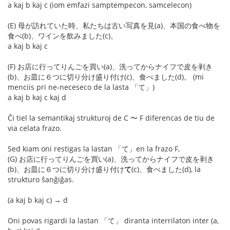
a kaj b kaj c (iom emfazi samptempecon, samcelecon)
(E) 母が訪れていた時、私たちは古い写真を見(a)、本国の食べ物を
食べ(b)、ワインを飲みました(c)。
a kaj b kaj c
(F) お店に行ってりんごを買い(a)、洗ってからナイフで皮を剥き
(b)、お皿に６つに切り分け盛り付け(c)、食べました(d)。 (mi
menciis pri ne-neceseco de la lasta 「て」)
a kaj b kaj c kaj d
Ĉi tiel la semantikaj strukturoj de C 〜 F diferencas de tiu de
via celata frazo.
Sed kiam oni restigas la lastan 「て」en la frazo F,
(G) お店に行ってりんごを買い(a)、洗ってからナイフで皮を剥き
(b)、お皿に６つに切り分け盛り付け
て
(c)、食べました(d), la
strukturo ŝanĝiĝas.
(a kaj b kaj c) → d
Oni povas rigardi la lastan 「て」 diranta interrilaton inter (a,