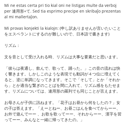
Mi ne estas certa pri tio kial oni ne listigas multe da verboj
per 連用形+て. Sed tia esprimo precipe en skribaĵo prezentas
al mi mallertaĵon.
Mi provas konjekti la kialojn: (申し訳ありませんが言いたいこと
をエスペラントにするのが難しいので、日本語で書きます)
リズム：
文を音として受け入れる時、リズムは大事な要素だと思います。
「彼らは夜通し、飲んで、歌って、踊った。」この音の流れは快
く響きます。しかしこのような表現でも動詞が４つ位に増えてく
ると、逆に単調になってきます。そこで「そして」とか「それか
ら」とか適当な繋ぎのことばを間に入れて、リズム感をもたせま
す。リズムについては、連用形の羅列でも同じことが言えます。
お母さんが子供に訊ねます。「花子はお昼から何をしたの？」女
の子は答えます。「えーとねー、お昼ごはんを食べてからーー、
お外で遊んでーー 、お歌を歌ってーー、それからーー、漢字を習
ってーー、みんなと一緒に帰ってきたの。」