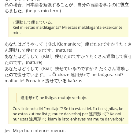
私の場合、日本語を勉強することが、自分の言語を学ぶのに
役立
ちました
。(helpis min lerni)
? 運動して痩せている。
Kiel mi estas maldikiĝanta? Mi estas maldikiĝanta ekzercante
min.
あなたはどうやって（Kiel, Kiamaniere）痩せたのですか？たくさ
ん運動して痩せたのです。(nature)
あなたはどうして（Kial）痩せたのですか？たくさん運動して痩せ
たのです。(nature)
あなたはどうして（Kial）痩せているのですか？ たくさん運動し
た
ので
痩せています。... Ĉi-okaze 連用形+て ne taŭgus. kial?
malfacile! Probable 痩せ
ている
kaŭzus.
連用形+て ne listigas mutajn verbojn.
Ĉu vi intencis diri “multajn”? Se tio estas tiel, ĉu tio signifas, ke
ne estas kutime listigi multe da verboj per 連用形+て? Ke oni
nur uzas 連用形+て kiam la listo enhavas malmulte da verboj?
Jes. Mi ja tion intencis mencii.