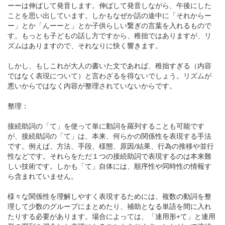
ーーは伸ばして発音します。伸ばして発音しながら、午後にした
ことを思い出しています。しかもなぜか話の途中に「それからー
ー」とか「んーーと」とか子供らしい繋ぎの言葉を入れるもので
す。もっとも子どもの話し方ですから、稚拙ではありますが、リ
ズムはありますので、それなりに快く響きます。
しかし、もしこれが大人の書いた文であれば、稚拙すぎる（内容
ではなく表現について）と言わざるを得ないでしょう。リズムが
悪いからではなく内容が整理されていないからです。
整理：
接続助詞の「て」を使って単に動詞を羅列することも可能です
が、接続助詞の「て」は、本来、何らかの関係性を表現する手法
です。例えば、方法、手段、様態、原因/結果、行為の推移や並行
性などです。それらをただ１つの接続助詞で表現するのは本来難
しい技術です。しかも「て」自体には、順序性や同時性の情報す
ら含まれていません。
様々な関係性を理解しやすく表現するためには、複数の動詞を整
理して少数のグループにまとめたり、補助となる単語を間に入れ
たりする必要があります。場合によっては、「連用形+て」と連用