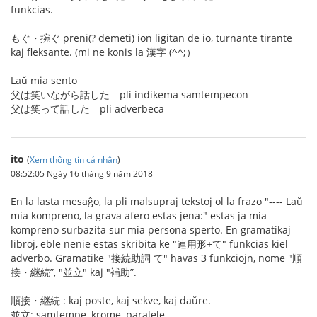
funkcias.
もぐ・捥ぐ preni(? demeti) ion ligitan de io, turnante tirante
kaj fleksante. (mi ne konis la 漢字 (^^;）
Laŭ mia sento
父は笑いながら話した pli indikema samtempecon
父は笑って話した pli adverbeca
ito
(
Xem thông tin cá nhân
)
08:52:05 Ngày 16 tháng 9 năm 2018
En la lasta mesaĝo, la pli malsupraj tekstoj ol la frazo "---- Laŭ
mia kompreno, la grava afero estas jena:" estas ja mia
kompreno surbazita sur mia persona sperto. En gramatikaj
libroj, eble nenie estas skribita ke "連用形+て" funkcias kiel
adverbo. Gramatike "接続助詞 て" havas 3 funkciojn, nome "順
接・継続”, "並立" kaj "補助”.
順接・継続 : kaj poste, kaj sekve, kaj daŭre.
並立: samtempe, krome, paralele.