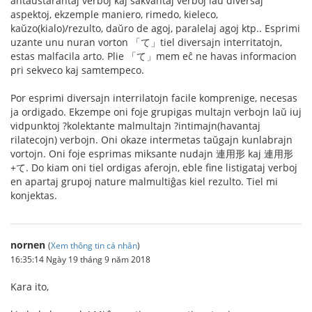
antaŭstarantaj verboj kaj sakvantaj verboj laŭ diversaj
aspektoj, ekzemple maniero, rimedo, kieleco,
kaŭzo(kialo)/rezulto, daŭro de agoj, paralelaj agoj ktp.. Esprimi
uzante unu nuran vorton 「て」tiel diversajn interritatojn,
estas malfacila arto. Plie 「て」mem eĉ ne havas informacion
pri sekveco kaj samtempeco.
Por esprimi diversajn interrilatojn facile komprenige, necesas
ja ordigado. Ekzempe oni foje grupigas multajn verbojn laŭ iuj
vidpunktoj ?kolektante malmultajn ?intimajn(havantaj
rilatecojn) verbojn. Oni okaze intermetas taŭgajn kunlabrajn
vortojn. Oni foje esprimas miksante nudajn 連用形 kaj 連用形
+て. Do kiam oni tiel ordigas aferojn, eble fine listigataj verboj
en apartaj grupoj nature malmultiĝas kiel rezulto. Tiel mi
konjektas.
nornen
(
Xem thông tin cá nhân
)
16:35:14 Ngày 19 tháng 9 năm 2018
Kara ito,