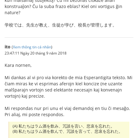
kun malsamaj subjektoj? Ĉu mi bezonas ĉiokaze alian
konstruaĵon? Ĉu la suba frazo eblas? Kiel oni vortigus ĝin
nature?
学校では、先生が教え、生徒が学び、校長が管理します。
ito
(
Xem thông tin cá nhân
)
23:47:11 Ngày 20 tháng 9 năm 2018
Kara nornen,
Mi dankas al vi pro via korekto de mia Esperantigita teksto. Mi
ĉiam miras ke vi esprimas aferojn kiel koncize (ne uzante
malŝparajn vortojn sed elektante necesajn kaj konvenajn
vortojn) kaj precize.
Mi respondas nur pri unu el viaj demandoj en tiu ĉi mesaĝo.
Pri aliaj, mi poste respondos.
(A) 私たちはラム酒を飲み、冗談を言い、悲哀を忘れた。
(B) 私たちはラム酒を飲んで、冗談を言って、悲哀を忘れた。