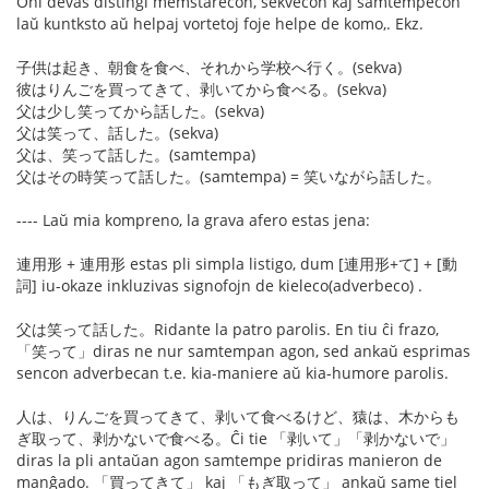
Oni devas distingi memstarecon, sekvecon kaj samtempecon
laŭ kuntksto aŭ helpaj vortetoj foje helpe de komo,. Ekz.
子供は起き、朝食を食べ、それから学校へ行く。(sekva)
彼はりんごを買ってきて、剥いてから食べる。(sekva)
父は少し笑ってから話した。(sekva)
父は笑って、話した。(sekva)
父は、笑って話した。(samtempa)
父はその時笑って話した。(samtempa) = 笑いながら話した。
---- Laŭ mia kompreno, la grava afero estas jena:
連用形 + 連用形 estas pli simpla listigo, dum [連用形+て] + [動
詞] iu-okaze inkluzivas signofojn de kieleco(adverbeco) .
父は笑って話した。Ridante la patro parolis. En tiu ĉi frazo,
「笑って」diras ne nur samtempan agon, sed ankaŭ esprimas
sencon adverbecan t.e. kia-maniere aŭ kia-humore parolis.
人は、りんごを買ってきて、剥いて食べるけど、猿は、木からも
ぎ取って、剥かないで食べる。Ĉi tie 「剥いて」「剥かないで」
diras la pli antaŭan agon samtempe pridiras manieron de
manĝado. 「買ってきて」 kaj 「もぎ取って」 ankaŭ same tiel