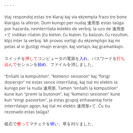
- - - -
Viaj respondoj estas tre klaraj kaj via ekzempla frazo tre bone
klarigas la aferon. Dum kunigo per nudaj 連用形 estas taŭga
por hazarda, neinterrilata kolekto de verboj, la uzo de 連用形
+て indikas rilaton (ĉu kielon, ĉu kialon, ĉu kaŭzon, ĉu rezulton,
ktp) inter la verboj. Mi provos vortigi du ekzemplojn kaj mi
petas al vi ĝustigi miajn erarojn, kaj vortajn, kaj gramatikajn.
スイッチを
押して
コンピュータの電源を
入れ
、パスワードを
打ち
込んで
セションを
始め
、ファイルを消しました。
“Enŝalti la komputilon”, “komenci sesionon” kaj “forigi
dosierojn” ne estas sence interrilataj, kaj tial mi elektis la
kunigo per la nuda 連用形. Tamen “enŝalti la komputilon”
kune kun “premi la butonon”, kaj “komenci sesionon” kune
kun “enigi pasvorton”, ja estas grupoj enhavantaj forte
interrilatajn agojn, kaj tial mi elektis 連用形+て. Ĉu tiu
rezonado estas taŭga?
砥石で
擦って
マチェテを
研い
、草を刈りました。