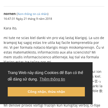
nornen
(
Xem thông tin cá nhân
)
16:47:31 Ngày 21 tháng 9 năm 2018
Kara ito,
mi tute ne scias kiel danki vin pro viaj lastaj klarigoj. La uzo de
krampoj kaj sagoj estas tre utila kaj facile komprenebla por
mi. Vi per formala notacio klarigis miajn miskomprenojn. Ĉu vi
estas matematikisto, informaciisto aux alia sciencisto? Mi
mem studis informaciscienco altlerneje, kaj tial via formala
klarigo estas tre taŭga por mi.
Mi jam vidis mian eraron (
bildo 1
). Mi fakte celis konstrui ion
Trang Web này dùng Cookies để Bạn có thể
similan al (I) (たり〜たりする) (
bildo 2
), tamen mi ne sciis kiel.
dễ dàng sử dụng.
Thêm thông tin
Mi ankaŭ komprenas la eblan dusencecon de (H) (飲み〜言っ
て〜忘れた) (
bildo 3
), tamen eble parolante oni povas marki la
intencitan signifcon per paŭzado aŭ intonacio, ĉu? Ĉu eble 飲
Công nhận, thừa nhận
み言ってーー忘れた kontraŭ 飲みーー言って忘れた?
Mi denove provos vortigi frazojn kun kunigitaj verboj, ĉi-foje