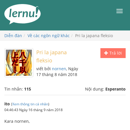
Đi
đến
Men
phần
nội
dung
Diễn đàn
Về các ngôn ngữ khác
Pri la japana fleksio
Pri la japana
Trả lời
fleksio
viết bởi
nornen
, Ngày
17 tháng 8 năm 2018
Tin nhắn:
115
Nội dung:
Esperanto
ito
(
Xem thông tin cá nhân
)
04:46:43 Ngày 16 tháng 9 năm 2018
Kara nornen,