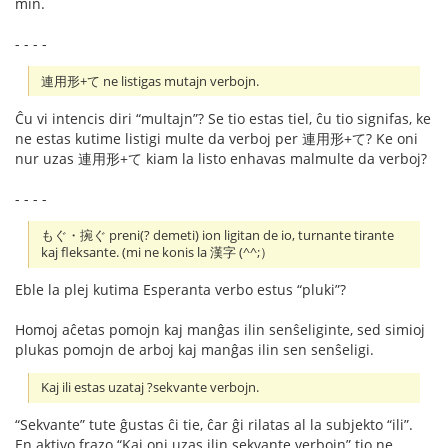
min.
- - - -
連用形+て ne listigas mutajn verbojn.
Ĉu vi intencis diri “multajn”? Se tio estas tiel, ĉu tio signifas, ke
ne estas kutime listigi multe da verboj per 連用形+て? Ke oni
nur uzas 連用形+て kiam la listo enhavas malmulte da verboj?
- - - -
もぐ・捥ぐ preni(? demeti) ion ligitan de io, turnante tirante
kaj fleksante. (mi ne konis la 漢字 (^^;）
Eble la plej kutima Esperanta verbo estus “pluki”?
Homoj aĉetas pomojn kaj manĝas ilin senŝeliginte, sed simioj
plukas pomojn de arboj kaj manĝas ilin sen senŝeligi.
Kaj ili estas uzataj ?sekvante verbojn.
“Sekvante” tute ĝustas ĉi tie, ĉar ĝi rilatas al la subjekto “ili”.
En aktivo frazo “Kaj oni uzas ilin sekvante verbojn” tio ne