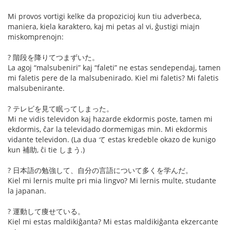
Mi provos vortigi kelke da propozicioj kun tiu adverbeca,
maniera, kiela karaktero, kaj mi petas al vi, ĝustigi miajn
miskomprenojn:
? 階段を降りてつまずいた。
La agoj “malsubeniri” kaj “faleti” ne estas sendependaj, tamen
mi faletis pere de la malsubenirado. Kiel mi faletis? Mi faletis
malsubenirante.
? テレビを見て眠ってしまった。
Mi ne vidis televidon kaj hazarde ekdormis poste, tamen mi
ekdormis, ĉar la televidado dormemigas min. Mi ekdormis
vidante televidon. (La dua て estas kredeble okazo de kunigo
kun 補助, ĉi tie しまう.)
? 日本語の勉強して、自分の言語について多くを学んだ。
Kiel mi lernis multe pri mia lingvo? Mi lernis multe, studante
la japanan.
? 運動して痩せている。
Kiel mi estas maldikiĝanta? Mi estas maldikiĝanta ekzercante