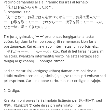
Patrino demandas al sia infanino kiu iras al lernejo:
「花子はお昼から何をしたの？」
Ŝi respondus tiel:
「えーとねー、お昼ごはんを食べてからーー、お外で遊んでー
ー、お歌を歌ってーー、それからーー、漢字を習ってーー、みん
なと一緒に帰ってきたの。」.
Tre junaj geknaboj 'ーー' prononcas longigante la lastan
voĉon, kaj dum la tempo-spacoj, ili rememoras kion faris
posttagmeze. Kaj eĉ geknaboj intermetas iujn vortojn ekz.
「それからーー」 「んーーと」ktp.. Kial ili tiel faras nature, mi
ne scias. Kvankam intermetitaj vortoj ne estas lertaĵoj sed
taŭgaj al geknaboj, ili bonigas ritmon.
Sed se maturuloj vortigus(skribus) tiamaniere, oni devus
kritiki mallertecon de liaj skribaĵojn. (Ne temas pri enhavo sed
pri esprimo). Ĉar li ne bone cerbumas nek ordigas diraĵojn.
2. Ordigo:
Kvankam oni povas fari simplajn listigojn per 連用形+て, sed
本来、接続助詞 て ĉefe diras pri interrilatoj inter