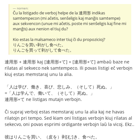
nornen:
Ĉu la listigado de verboj helpe de la 連用形 indikas
samtempecon (mi aĉetis, senŝeligis kaj manĝis samtempe)
aux sekvencon (unue mi aĉetis, poste mi senŝeligis kaj fine mi
manĝis) aux nenion el tiuj du?
Kio estas la malsameco inter tiuj ĉi du propozicioj?
りんごを買い剥がし食べた。
りんごを買って剥がして食べた。
連用形 + 連用形 kaj [連用形+て] + [連用形+て] ambaŭ baze ne
rilatas al sekveco nek samtempeco. Ili povas listigi eĉ verbojn
kiuj estas memstaraj unu la alia.
「人は学び、働き、喜び、悲しみ、（そして）死ぬ。」
=「人は学んで、働いて、（そして）死ぬ。」
連用形+て ne listigas mutajn verbojn.
Ĉi supraj verboj estas memstaraj unu la alia kaj ne havas
rilatojn pri tempo. Sed kiam oni listigas verbojn kiuj rilatas al
sekecvo, oni povas esprimi ordigante verbojn laŭ la vicoj. Ekz..
彼はりんごを買い、（皮を）剥[む]き、食べた。