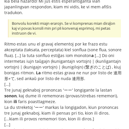
kia bela hazardo! Mi ĵus estis esperantiganta vian
japanlingvan respondon, kiam mi vidis, ke vi mem afiŝis
tradukon.
Bonvolu korekti miajn erarojn. Se vi komprenas mian diraĵon
kaj vi povas konsili min pri pli konvenaj esprimoj, mi petas
instruon de vi.
Ritmo estas unu el gravaj elementoj por ke frazo estu
akceptata (taksata, perceptata) kiel sonflua (sone flua, sonore
flua). […] la tuta sonfluo estiĝas iom monoton
a
[…] Do oni
intermetas iujn taŭgajn (kunigantajn vortojn) | (kunligantajn
vortojn) | (kunigajn vortojn) | (kunigilojn) (繋ぎのことば) , kiuj
bonigas ritmon.
La
ritmo estas grava ne nur por listo de 連用
形+て, sed ankaŭ por listo de nuda 連用形.
[…]
Tre junaj geknaboj prononcas 'ーー' longigante la lastan
sonon
, kaj dume ili rememoras (provas/strebas rememori),
kion
ili
faris poasttagmeze.
La du streketoj 'ーー' markas la longigadon, kiun prononcas
tre junaj geknaboj, kiam ili pensas pri tio, kion ili diros.
[...kiam ili provos rememori tion, kion ili diros.]
[…]