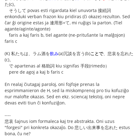
た(c)。
そうして povas esti rigardata kiel unuvorta 接続詞
enkonduki verban frazon kiu pridiras (ĉi okaze) rezulton. Sed
ĉar ĝi origine estas ja 連用形+て, mi ruĝigs la parton. (Tiel
agante/aginte/agonte)
faris a kaj faris b, tiel agante (ne-prituŝante la malĝojon)
faris c
(K) 私たちは、ラム酒を
飲み
(a)冗談を言う(b)
ことで
、悲哀を忘れた
(c)。
で apartenas al 格助詞 kiu signifas 手段(rimedo）
pere de agoj a kaj b faris c
En realaj ĉiutagaj paroloj, oni fojfoje prenas la
esprimmanieron de H, sed la miskomprenoj pro tiu kofuziĝo
nur malofte okazas. Sed en ekz. sciencaj tekstoj, oni nepre
devas eviti tiun ĉi konfuziĝon.
----
悲哀 ŝajnus iom formaleca kaj tre abstrakta. Oni uzus
"forgesi" pri konkreta okazaĵo. Do 悲しい出来事を忘れた estus
bona, ĉu ne?