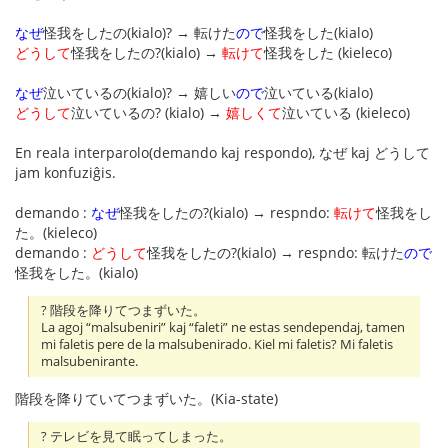
なぜ
怪我をしたの(kialo)? → 転けた
ので
怪我をした(kialo)
どうして
怪我をしたの?(kialo) →
転けて
怪我をした (kieleco)
なぜ
泣いているの(kialo)? → 嬉しい
ので
泣いている(kialo)
どうして
泣いているの? (kialo) →
嬉しくて
泣いている (kieleco)
En reala interparolo(demando kaj respondo), なぜ kaj どうして
jam konfuziĝis.
demando :
なぜ
怪我をしたの?(kialo) → respndo:
転けて
怪我をし
た。(kieleco)
demando :
どうして
怪我をしたの?(kialo) → respndo: 転けた
ので
怪我をした。(kialo)
? 階段を降りてつまずいた。
La agoj “malsubeniri” kaj “faleti” ne estas sendependaj, tamen
mi faletis pere de la malsubenirado. Kiel mi faletis? Mi faletis
malsubenirante.
階段を降りていてつまずいた。(Kia-state)
? テレビを見て眠ってしまった。