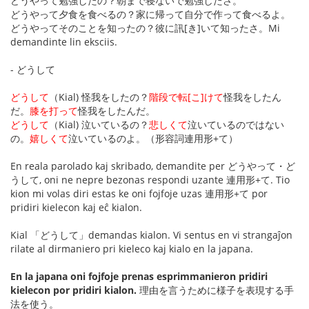
どうやって勉強したの？朝まで寝ないで勉強したさ。
どうやって夕食を食べるの？家に帰って自分で作って食べるよ。
どうやってそのことを知ったの？彼に訊[き]いて知ったさ。Mi
demandinte lin eksciis.
- どうして
どうして
（Kial) 怪我をしたの？
階段で転[こ]けて
怪我をしたん
だ。
膝を打って
怪我をしたんだ。
どうして
（Kial) 泣いているの？
悲しくて
泣いているのではない
の。
嬉しくて
泣いているのよ。（形容詞連用形+て）
En reala parolado kaj skribado, demandite per どうやって・ど
うして, oni ne nepre bezonas respondi uzante 連用形+て. Tio
kion mi volas diri estas ke oni fojfoje uzas 連用形+て por
pridiri kielecon kaj eĉ kialon.
Kial 「どうして」demandas kialon. Vi sentus en vi strangaĵon
rilate al dirmaniero pri kieleco kaj kialo en la japana.
En la japana oni fojfoje prenas esprimmanieron pridiri
kielecon por pridiri kialon.
理由を言うために様子を表現する手
法を使う。