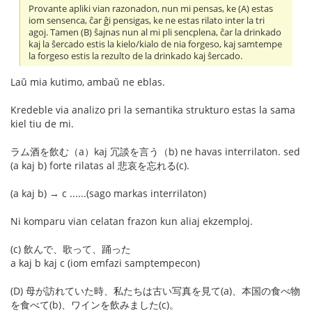
Provante apliki vian razonadon, nun mi pensas, ke (A) estas
iom sensenca, ĉar ĝi pensigas, ke ne estas rilato inter la tri
agoj. Tamen (B) ŝajnas nun al mi pli sencplena, ĉar la drinkado
kaj la ŝercado estis la kielo/kialo de nia forgeso, kaj samtempe
la forgeso estis la rezulto de la drinkado kaj ŝercado.
Laŭ mia kutimo, ambaŭ ne eblas.
Kredeble via analizo pri la semantika strukturo estas la sama
kiel tiu de mi.
ラム酒を飲む（a）kaj 冗談を言う（b) ne havas interrilaton. sed
(a kaj b) forte rilatas al 悲哀を忘れる(c).
(a kaj b) → c ......(sago markas interrilaton)
Ni komparu vian celatan frazon kun aliaj ekzemploj.
(c) 飲んで、歌って、踊った
a kaj b kaj c (iom emfazi samptempecon)
(D) 母が訪れていた時、私たちは古い写真を見て(a)、本国の食べ物
を食べて(b)、ワインを飲みました(c)。