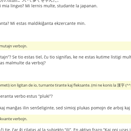
i mia lingvo? Mi lernis multe, studante la japanan.
anta? Mi estas maldikiĝanta ekzercante min.
mutajn verbojn.
ultajn”? Se tio estas tiel, ĉu tio signifas, ke ne estas kutime lis
vas malmulte da verboj?
) ion ligitan de io, turnante tirante kaj fleksante. (mi ne konis la 漢字 (^
peranta verbo estus “pluki”?
j manĝas ilin senŝeliginte, sed simioj plukas pomojn de arboj kaj 
sekvante verbojn.
i tie, ĉar ĝi rilatas al la subjekto “ili”. En aktivo frazo “Kaj oni uzas