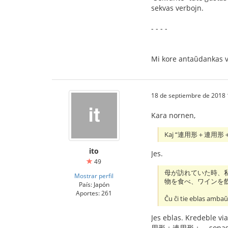
sekvas verbojn.
- - - -
Mi kore antaŭdankas v
18 de septiembre de 2018 
Kara nornen,
Kaj “連用形＋連用形＋…” k
ito
Jes.
49
母が訪れていた時、
Mostrar perfil
物を食べ、ワインを
País: Japón
Aportes: 261
Ĉu ĉi tie eblas ambaŭ
Jes eblas. Kredeble via
用形＋連用形＋... sonas n