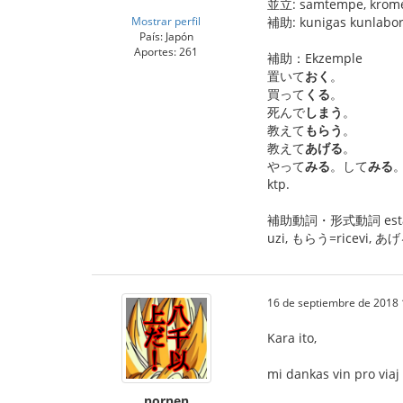
並立: samtempe, krome,
Mostrar perfil
補助: kunigas kunlab
País: Japón
Aportes: 261
補助：Ekzemple
置いて
おく
。
買って
くる
。
死んで
しまう
。
教えて
もらう
。
教えて
あげる
。
やって
みる
。して
みる
ktp.
補助動詞・形式動詞 estas tia
uzi, もらう=ricevi, あげる=
16 de septiembre de 2018 
Kara ito,
mi dankas vin pro viaj
nornen