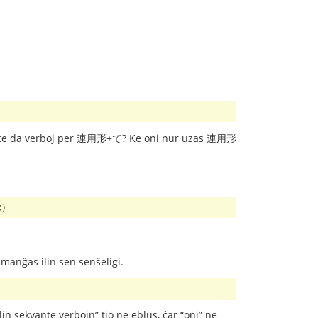
tigi multe da verboj per 連用形+て? Ke oni nur uzas 連用形
^;）
manĝas ilin sen senŝeligi.
 ilin sekvante verbojn” tio ne eblus, ĉar “oni” ne