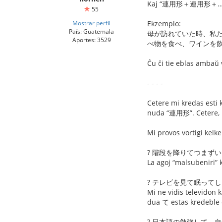
Kaj “連用形＋連用形＋…” ka
55
Mostrar perfil
Ekzemplo:
País: Guatemala
母が訪れていた時、私
Aportes: 3529
べ物を食べ、ワインを
Ĉu ĉi tie eblas ambaŭ 
- - - -
Cetere mi kredas esti
nuda “連用形”. Cetere, 
Mi provos vortigi kelk
? 階段を降りてつまず
La agoj “malsubeniri” 
? テレビを見て眠って
Mi ne vidis televidon 
dua て estas kredeble
? 日本語の勉強して、