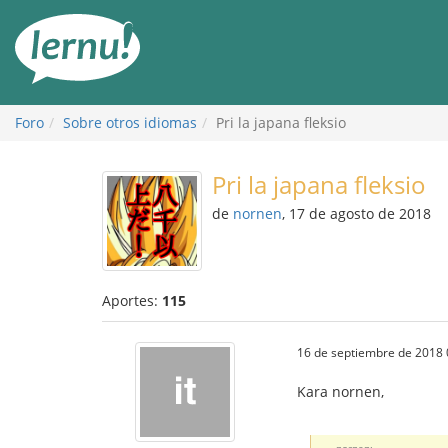
Contenido
Foro
Sobre otros idiomas
Pri la japana fleksio
Pri la japana fleksio
de
nornen
, 17 de agosto de 2018
Aportes:
115
16 de septiembre de 2018 
Kara nornen,
nornen: