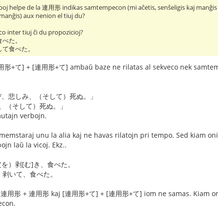
erboj helpe de la 連用形 indikas samtempecon (mi aĉetis, senŝeligis kaj manĝ
 manĝis) aux nenion el tiuj du?
o inter tiuj ĉi du propozicioj?
食べた。
して食べた。
] + [連用形+て] ambaŭ baze ne rilatas al sekveco nek samtempeco. 
び、悲しみ、（そして）死ぬ。」
、（そして）死ぬ。」
tajn verbojn.
memstaraj unu la alia kaj ne havas rilatojn pri tempo. Sed kiam oni l
jn laŭ la vicoj. Ekz..
を）剥[む]き、食べた。
、剥いて、食べた。
o. 連用形 + 連用形 kaj [連用形+て] + [連用形+て] iom ne samas. Kiam oni
econ.