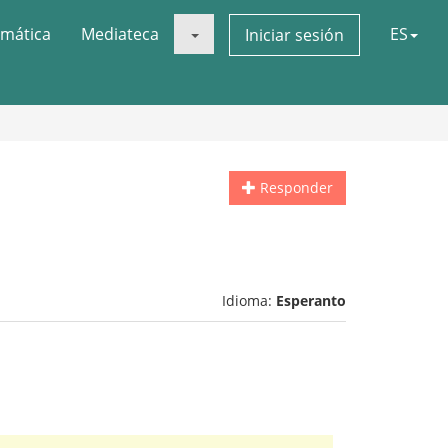
mática
Mediateca
ES
Iniciar sesión
Responder
Idioma:
Esperanto