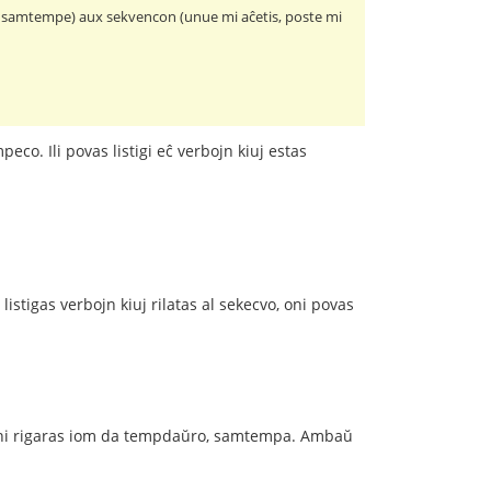
is samtempe) aux sekvencon (unue mi aĉetis, poste mi
Ili povas listigi eĉ verbojn kiuj estas
istigas verbojn kiuj rilatas al sekecvo, oni povas
 rigaras iom da tempdaŭro, samtempa. Ambaŭ