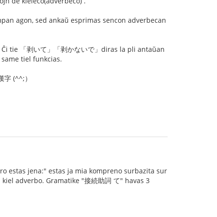
n de kieleco(adverbeco) .
an agon, sed ankaŭ esprimas sencon adverbecan
いて」「剥かないで」diras la pli antaŭan
e tiel funkcias.
a 漢字 (^^;）
fero estas jena:" estas ja mia kompreno surbazita sur
ias kiel adverbo. Gramatike "接続助詞 て" havas 3