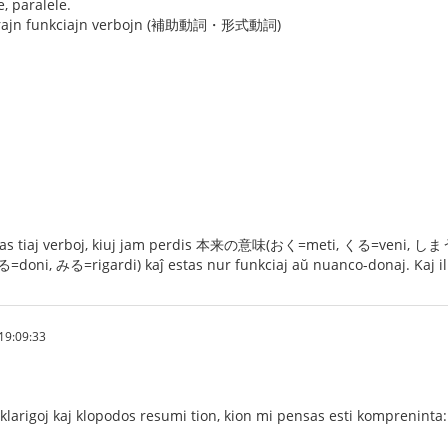
 paralele.
orajn funkciajn verbojn (補助動詞・形式動詞)
。
j verboj, kiuj jam perdis 本来の意味(おく=meti, くる=veni, しまう= movi 
doni, みる=rigardi) kaĵ estas nur funkciaj aŭ nuanco-donaj. Kaj ili
19:09:33
 klarigoj kaj klopodos resumi tion, kion mi pensas esti kompreninta: