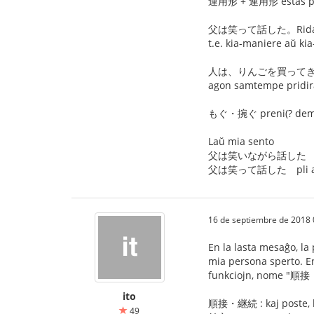
連用形 + 連用形 estas pli s
父は笑って話した。Ridante la
t.e. kia-maniere aŭ ki
人は、りんごを買ってきて、
agon samtempe prid
もぐ・捥ぐ preni(? demeti) 
Laŭ mia sento
父は笑いながら話した pli 
父は笑って話した pli ad
16 de septiembre de 2018 
En la lasta mesaĝo, la 
mia persona sperto. E
funkciojn, nome "順接
ito
順接・継続 : kaj poste, ka
49