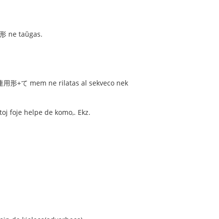
形 ne taŭgas.
aj 連用形+て mem ne rilatas al sekveco nek
j foje helpe de komo,. Ekz.