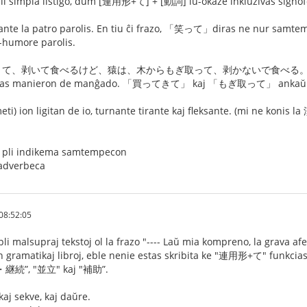
impla listigo, dum [連用形+て] + [動詞] iu-okaze inkluzivas signofoj
 patro parolis. En tiu ĉi frazo, 「笑って」diras ne nur samtemp
a-humore parolis.
剥いて食べるけど、猿は、木からもぎ取って、剥かないで食べる。Ĉi tie 「剥
iras manieron de manĝado. 「買ってきて」 kaj 「もぎ取って」 ankaŭ sam
ion ligitan de io, turnante tirante kaj fleksante. (mi ne konis l
indikema samtempecon
verbeca
08:52:05
pli malsupraj tekstoj ol la frazo "---- Laŭ mia kompreno, la grava a
n gramatikaj libroj, eble nenie estas skribita ke "連用形+て" funkc
・継続”, "並立" kaj "補助”.
j sekve, kaj daŭre.