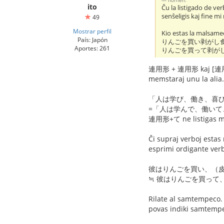
ito
Ĉu la listigado de v
senŝeligis kaj fine mi
49
Mostrar perfil
Kio estas la malsamec
País: Japón
りんごを買い剥がし
Aportes: 261
りんごを買って剥が
連用形 + 連用形 kaj [連用形+て
memstaraj unu la alia.
「人は学び、働き、喜
=「人は学んで、働いて
連用形+て ne listigas mu
Ĉi supraj verboj estas 
esprimi ordigante verbo
彼はりんごを買い、（皮
≒ 彼はりんごを買って
Rilate al samtempec
povas indiki samtemp