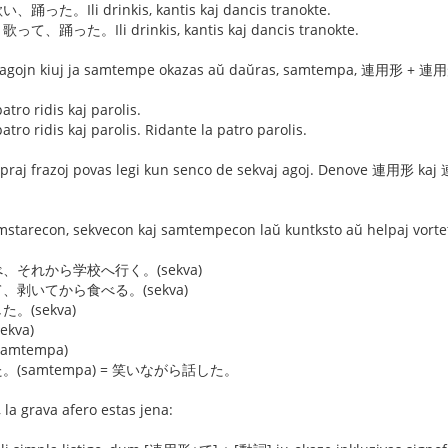
Ili drinkis, kantis kaj dancis tranokte.
た。Ili drinkis, kantis kaj dancis tranokte.
s agojn kiuj ja samtempe okazas aŭ daŭras, samtempa, 連用形 + 連用
ridis kaj parolis.
dis kaj parolis. Ridante la patro parolis.
i supraj frazoj povas legi kun senco de sekvaj agoj. Denove 連用形 k
mstarecon, sekvecon kaj samtempecon laŭ kuntksto aŭ helpaj vorteto
それから学校へ行く。(sekva)
剥いてから食べる。(sekva)
(sekva)
kva)
mtempa)
samtempa) = 笑いながら話した。
 la grava afero estas jena: