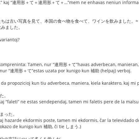
j “連用形＋て＋連用形＋て＋…”mem ne enhavas neniun informacion pri 
たちは古い写真を見て、本国の食べ物を食べて、ワインを飲みました。≈
飲みました。
variantoj?
 kompreninta: Tamen, nur “連用形＋て”havas adverbecan, manieran, kie
nur “連用形＋て”estas uzata por kunigo kun 補助 (helpaj) verboj.
e da propozicioj kun tiu adverbeca, maniera, kiela karaktero, kaj mi 
いた。
kaj “faleti” ne estas sendependaj, tamen mi faletis pere de la malsu
しまった。
kaj hazarde ekdormis poste, tamen mi ekdormis, ĉar la televidado 
 okazo de kunigo kun 補助, ĉi tie しまう.)
自分の言語について多くを学んだ。