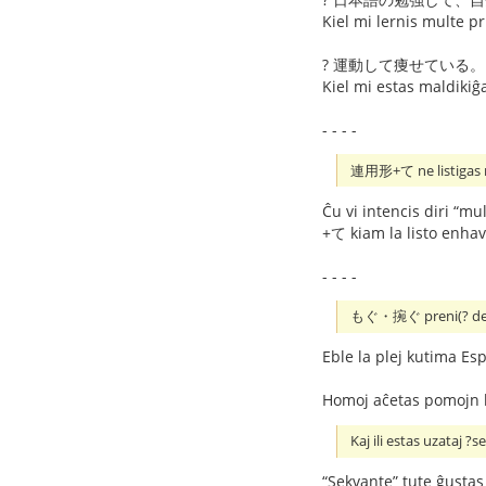
Kiel mi lernis multe pr
? 運動して痩せている。
Kiel mi estas maldikiĝ
- - - -
連用形+て ne listigas 
Ĉu vi intencis diri “m
+て kiam la listo enha
- - - -
もぐ・捥ぐ preni(? demeti
Eble la plej kutima Es
Homoj aĉetas pomojn ka
Kaj ili estas uzataj ?
“Sekvante” tute ĝustas ĉ