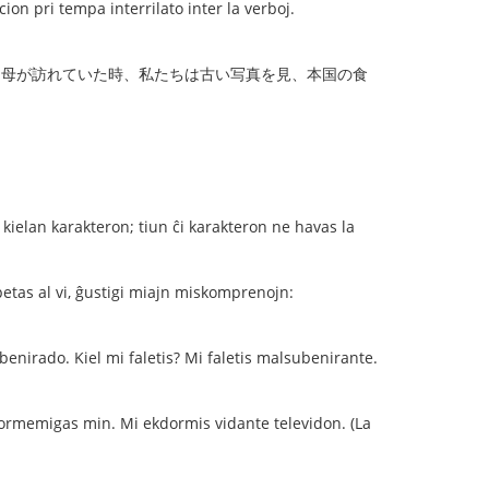
tempa interrilato inter la verboj.
 母が訪れていた時、私たちは古い写真を見、本国の食
lan karakteron; tiun ĉi karakteron ne havas la
petas al vi, ĝustigi miajn miskomprenojn:
benirado. Kiel mi faletis? Mi faletis malsubenirante.
dormemigas min. Mi ekdormis vidante televidon. (La