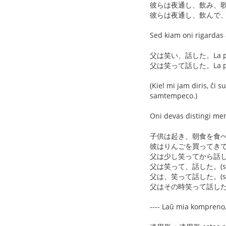
彼らは夜通し、飲み、歌い、踊った。
彼らは夜通し、飲んで、歌って、踊っ
Sed kiam oni rigarda
父は笑い、話した。La patro 
父は笑って話した。La patro ri
(Kiel mi jam diris, ĉ
samtempeco.)
Oni devas distingi me
子供は起き、朝食を食べ、
彼はりんごを買ってきて、
父は少し笑ってから話した。
父は笑って、話した。(se
父は、笑って話した。(sa
父はその時笑って話した。(
---- Laŭ mia kompreno,