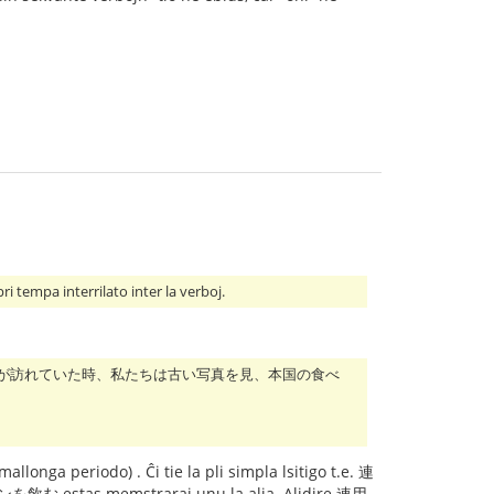
 interrilato inter la verboj.
母が訪れていた時、私たちは古い写真を見、本国の食べ
llonga periodo) . Ĉi tie la pli simpla lsitigo t.e. 連
 estas memstraraj unu la alia. Alidire 連用