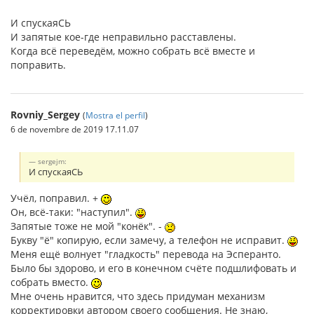
И спускаяСЬ
И запятые кое-где неправильно расставлены.
Когда всё переведём, можно собрать всё вместе и
поправить.
Rovniy_Sergey
(
Mostra el perfil
)
6 de novembre de 2019 17.11.07
sergejm:
И спускаяСЬ
Учёл, поправил. +
Он, всё-таки: "наступил".
Запятые тоже не мой "конёк". -
Букву "ё" копирую, если замечу, а телефон не исправит.
Меня ещё волнует "гладкость" перевода на Эсперанто.
Было бы здорово, и его в конечном счёте подшлифовать и
собрать вместо.
Мне очень нравится, что здесь придуман механизм
корректировки автором своего сообщения. Не знаю,