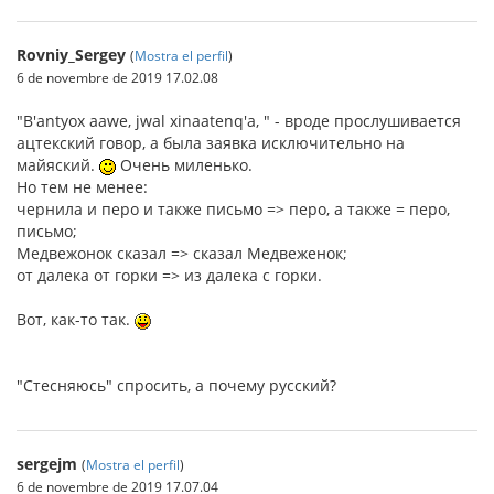
Rovniy_Sergey
(
Mostra el perfil
)
6 de novembre de 2019 17.02.08
"B'antyox aawe, jwal xinaatenq'a, " - вроде прослушивается
ацтекский говор, а была заявка исключительно на
майяский.
Очень миленько.
Но тем не менее:
чернила и перо и также письмо => перо, а также = перо,
письмо;
Медвежонок сказал => сказал Медвеженок;
от далека от горки => из далека с горки.
Вот, как-то так.
"Стесняюсь" спросить, а почему русский?
sergejm
(
Mostra el perfil
)
6 de novembre de 2019 17.07.04