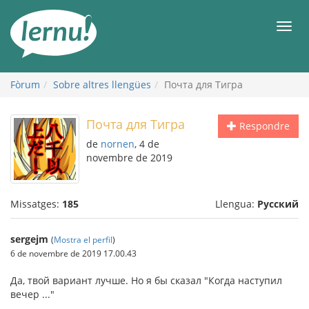
Al
contingut
Men
Fòrum
Sobre altres llengües
Почта для Тигра
Почта для Тигра
Respondre
de
nornen
, 4 de
novembre de 2019
Missatges:
185
Llengua:
Русский
sergejm
(
Mostra el perfil
)
6 de novembre de 2019 17.00.43
Да, твой вариант лучше. Но я бы сказал "Когда наступил
вечер ..."