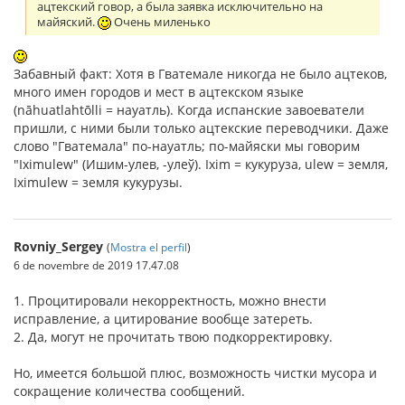
ацтекский говор, а была заявка исключительно на
майяский.
Очень миленько
Забавный факт: Хотя в Гватемале никогда не было ацтеков,
много имен городов и мест в ацтекском языке
(nāhuatlahtōlli = науатль). Когда испанские завоеватели
пришли, с ними были только ацтекские переводчики. Даже
слово "Гватемала" по-науатль; по-майяски мы говорим
"Iximulew" (Ишим-улев, -улеў). Ixim = кукуруза, ulew = земля,
Iximulew = земля кукурузы.
Rovniy_Sergey
(
Mostra el perfil
)
6 de novembre de 2019 17.47.08
1. Процитировали некорректность, можно внести
исправление, а цитирование вообще затереть.
2. Да, могут не прочитать твою подкорректировку.
Но, имеется большой плюс, возможность чистки мусора и
сокращение количества сообщений.