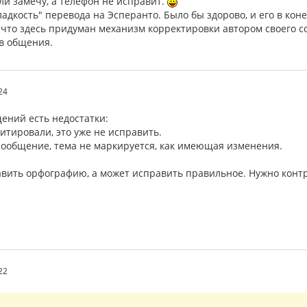
сли замечу, а телефон не исправит.
адкость" перевода на Эсперанто. Было бы здорово, и его в ко
 что здесь придуман механизм корректировки автором своего с
ов общения.
24
ений есть недостатки:
цитировали, это уже не исправить.
 сообщение, тема не маркируется, как имеющая изменения.
вить орфографию, а может исправить правильное. Нужно конт
22