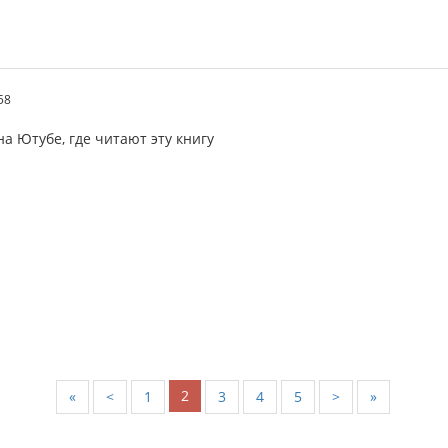
58
на Ютубе, где читают эту книгу
2
«
<
1
3
4
5
>
»