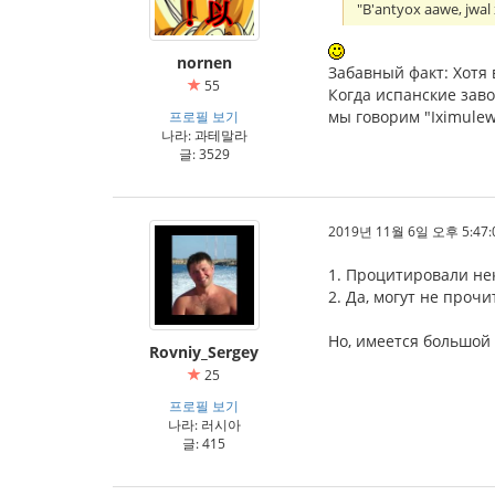
"B'antyox aawe, jwa
nornen
Забавный факт: Хотя в
55
Когда испанские заво
мы говорим "Iximulew"
프로필 보기
나라: 과테말라
글: 3529
2019년 11월 6일 오후 5:47:
1. Процитировали не
2. Да, могут не проч
Но, имеется большой
Rovniy_Sergey
25
프로필 보기
나라: 러시아
글: 415