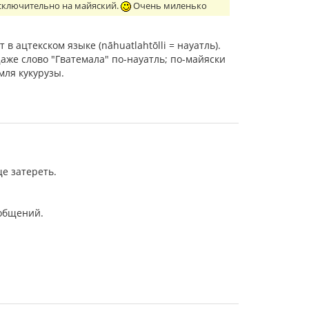
а исключительно на майяский.
Очень миленько
в ацтекском языке (nāhuatlahtōlli = науатль).
аже слово "Гватемала" по-науатль; по-майяски
емля кукурузы.
е затереть.
ообщений.