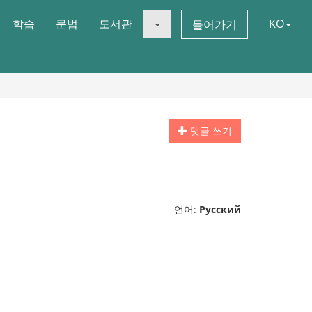
학습
문법
도서관
KO
들어가기
댓글 쓰기
언어:
Русский