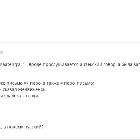
08
 xinaatenq'a, " - вроде прослушивается ацтекский говор, а была
же письмо => перо, а также = перо, письмо;
> сказал Медвеженок;
 из далека с горки.
, а почему русский?