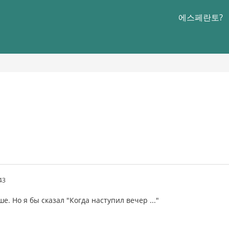
에스페란토?
43
е. Но я бы сказал "Когда наступил вечер ..."