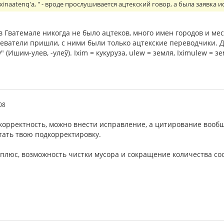
l xinaatenq'a, " - вроде прослушивается ацтекский говор, а была заявк
 Гватемале никогда не было ацтеков, много имен городов и мест 
еватели пришли, с ними были только ацтекские переводчики. Д
 (Ишим-улев, -улеў). Ixim = кукуруза, ulew = земля, Iximulew = з
08
корректность, можно внести исправление, а цитирование вообщ
итать твою подкорректировку.
 плюс, возможность чистки мусора и сокращение количества с