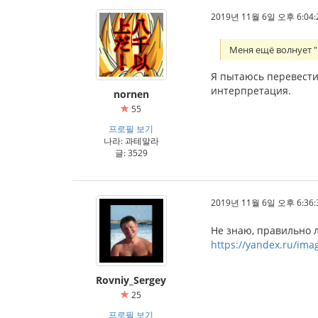
2019년 11월 6일 오후 6:04:
Меня ещё волнует "
Я пытаюсь перевести 
интерпретация.
nornen
55
프로필 보기
나라: 과테말라
글: 3529
2019년 11월 6일 오후 6:36:
Не знаю, правильно л
https://yandex.ru/im
Rovniy_Sergey
25
프로필 보기