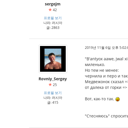
sergejm
42
프로필 보기
나라: 러시아
글: 2863
2019년 11월 6일 오후 5:02:
"B'antyox aawe, jwal
миленько.
Но тем не менее:
чернила и перо и так
Rovniy_Sergey
Медвежонок сказал =
25
от далека от горки =>
프로필 보기
나라: 러시아
Вот, как-то так.
글: 415
"Стесняюсь" спросить