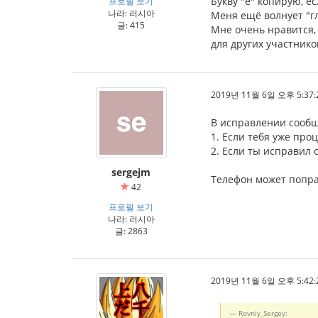
Букву "ё" копирую, е
프로필 보기
나라: 러시아
Меня ещё волнует "гл
글: 415
Мне очень нравится,
для других участник
2019년 11월 6일 오후 5:37:
В исправлении сообщ
1. Если тебя уже про
2. Если ты исправил
sergejm
Телефон может попра
42
프로필 보기
나라: 러시아
글: 2863
2019년 11월 6일 오후 5:42:
Rovniy_Sergey: