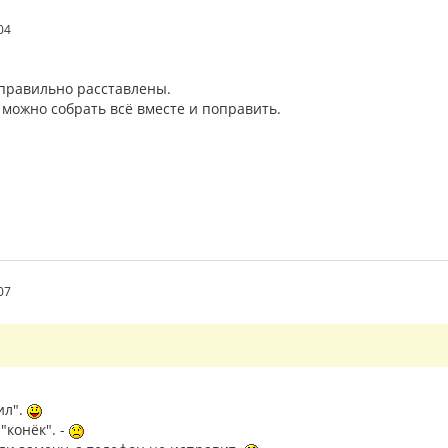
04
еправильно расставлены.
 можно собрать всё вместе и поправить.
07
ил".
"конёк". -