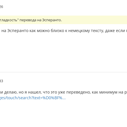
26
гладкость" перевода на Эсперанто.
на Эсперанто как можно близко к немецкому тексту, даже если г
33
и делаю, но я нашел, что это уже переведено, как минимум на р
ages/touch/search?text=%D0%BF%...