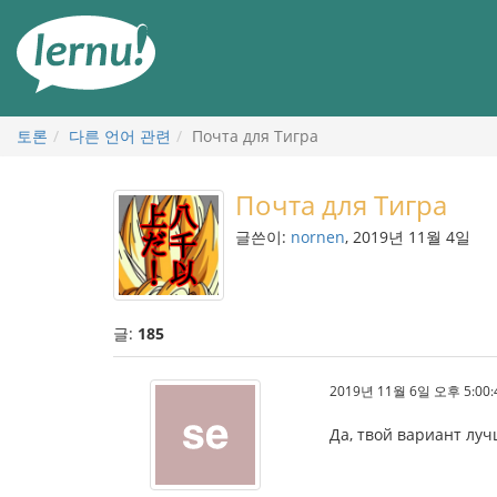
본
문
으
로
토론
다른 언어 관련
Почта для Тигра
Почта для Тигра
글쓴이:
nornen
, 2019년 11월 4일
글:
185
2019년 11월 6일 오후 5:00:
Да, твой вариант лучш