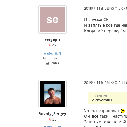
2019년 11월 6일 오후 5:07:
И спускаяСЬ
И запятые кое-где н
Когда всё переведём,
sergejm
42
프로필 보기
나라: 러시아
글: 2863
2019년 11월 6일 오후 5:11:
sergejm:
И спускаяСЬ
Учёл, поправил. +
Rovniy_Sergey
Он, всё-таки: "наступ
25
Запятые тоже не мой 