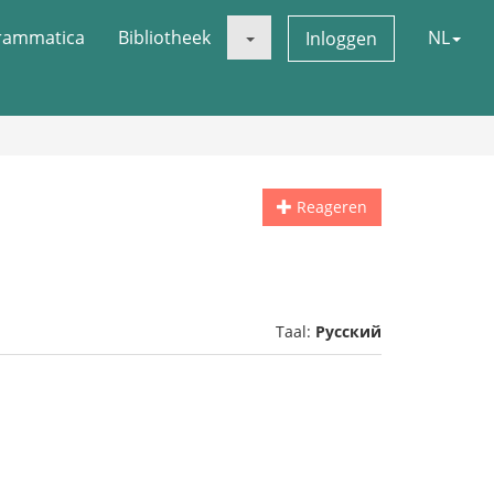
rammatica
Bibliotheek
NL
Inloggen
Reageren
Taal:
Русский