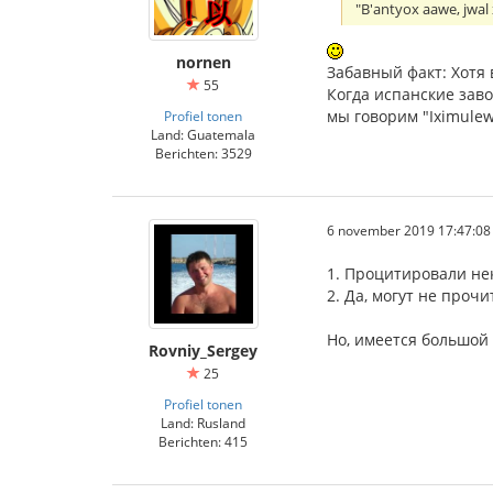
"B'antyox aawe, jwa
nornen
Забавный факт: Хотя в
55
Когда испанские заво
мы говорим "Iximulew"
Profiel tonen
Land: Guatemala
Berichten: 3529
6 november 2019 17:47:08
1. Процитировали не
2. Да, могут не проч
Но, имеется большой
Rovniy_Sergey
25
Profiel tonen
Land: Rusland
Berichten: 415