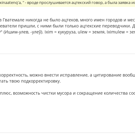
l xinaatenq'a, " - вроде прослушивается ацтекский говор, а была заявк
 Гватемале никогда не было ацтеков, много имен городов и мест 
еватели пришли, с ними были только ацтекские переводчики. Д
 (Ишим-улев, -улеў). Ixim = кукуруза, ulew = земля, Iximulew = з
корректность, можно внести исправление, а цитирование вообщ
итать твою подкорректировку.
 плюс, возможность чистки мусора и сокращение количества с