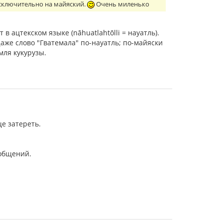
а исключительно на майяский.
Очень миленько
в ацтекском языке (nāhuatlahtōlli = науатль).
аже слово "Гватемала" по-науатль; по-майяски
емля кукурузы.
е затереть.
ообщений.