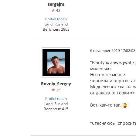
sergejm
42
Profiel tonen
Land: Rusland
Berichten: 2863
6 november 2019 17:02:08
"B'antyox aawe, jwal
миленько.
Но тем не менее:
чернила и перо и так
Rovniy_Sergey
Медвежонок сказал =
25
от далека от горки =>
Profiel tonen
Land: Rusland
Вот, как-то так.
Berichten: 415
"Стесняюсь" спросить