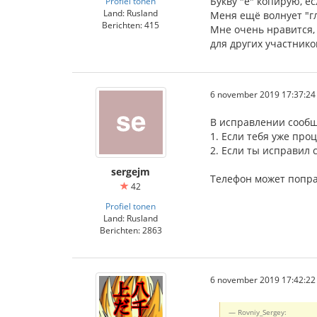
Букву "ё" копирую, е
Profiel tonen
Land: Rusland
Меня ещё волнует "гл
Berichten: 415
Мне очень нравится,
для других участник
6 november 2019 17:37:24
В исправлении сообщ
1. Если тебя уже про
2. Если ты исправил
sergejm
Телефон может попра
42
Profiel tonen
Land: Rusland
Berichten: 2863
6 november 2019 17:42:22
Rovniy_Sergey: