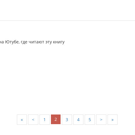
на Ютубе, где читают эту книгу
2
«
<
1
3
4
5
>
»