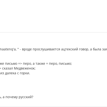
 xinaatenq'a, " - вроде прослушивается ацтекский говор, а была
же письмо => перо, а также = перо, письмо;
> сказал Медвеженок;
 из далека с горки.
, а почему русский?