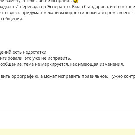
сли замечу, а телефон не исправит.
адкость" перевода на Эсперанто. Было бы здорово, и его в ко
 что здесь придуман механизм корректировки автором своего с
ов общения.
ений есть недостатки:
цитировали, это уже не исправить.
 сообщение, тема не маркируется, как имеющая изменения.
вить орфографию, а может исправить правильное. Нужно конт