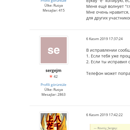
Букву "ё" копирую, е
Profili görüntüle
Ülke: Rusya
Меня ещё волнует "гл
Mesajlar: 415
Мне очень нравится,
для других участник
6 Kasım 2019 17:37:24
В исправлении сообщ
1. Если тебя уже про
2. Если ты исправил
sergejm
Телефон может попра
42
Profili görüntüle
Ülke: Rusya
Mesajlar: 2863
6 Kasım 2019 17:42:22
Rovniy_Sergey: