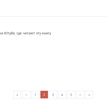
на Ютубе, где читают эту книгу
2
«
<
1
3
4
5
>
»