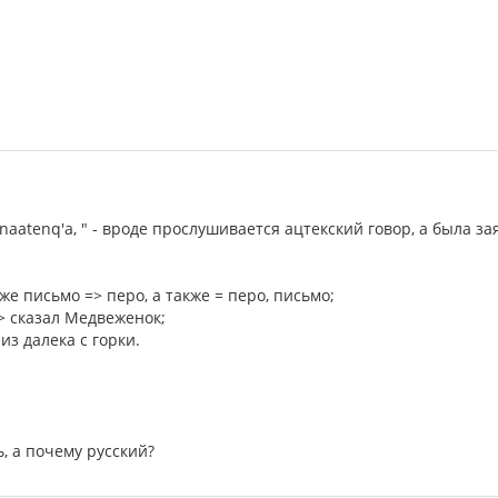
 xinaatenq'a, " - вроде прослушивается ацтекский говор, а была
же письмо => перо, а также = перо, письмо;
> сказал Медвеженок;
 из далека с горки.
, а почему русский?