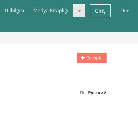
Dilbilgisi
Medya Kitaplığı
TR
Giriş
Cevapla
Dil:
Русский