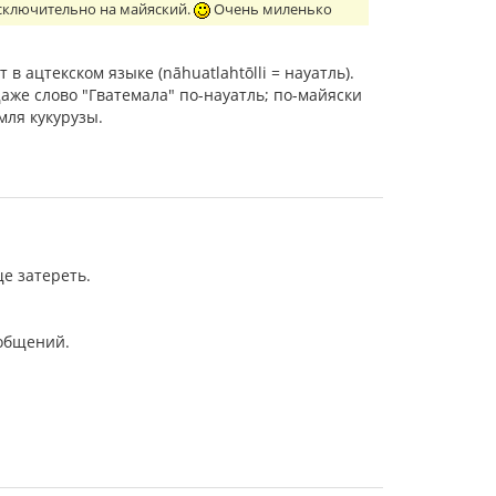
а исключительно на майяский.
Очень миленько
в ацтекском языке (nāhuatlahtōlli = науатль).
аже слово "Гватемала" по-науатль; по-майяски
емля кукурузы.
е затереть.
ообщений.