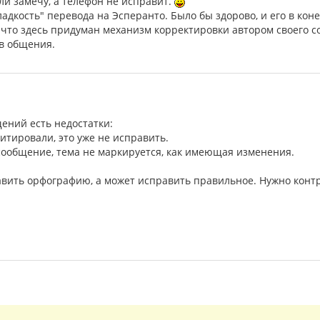
сли замечу, а телефон не исправит.
адкость" перевода на Эсперанто. Было бы здорово, и его в ко
 что здесь придуман механизм корректировки автором своего с
ов общения.
ений есть недостатки:
цитировали, это уже не исправить.
 сообщение, тема не маркируется, как имеющая изменения.
вить орфографию, а может исправить правильное. Нужно конт