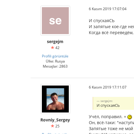
6 Kasım 2019 17:07:04
И спускаяСЬ
И запятые кое-где н
Когда всё переведём,
sergejm
42
Profili görüntüle
Ülke: Rusya
Mesajlar: 2863
6 Kasım 2019 17:11:07
sergejm:
И спускаяСЬ
Учёл, поправил. +
Rovniy_Sergey
Он, всё-таки: "наступ
25
Запятые тоже не мой 