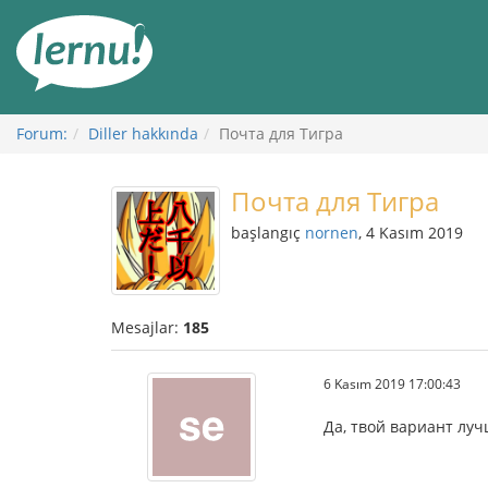
İçerik
Görüntüleme
Forum:
Diller hakkında
Почта для Тигра
Почта для Тигра
başlangıç
nornen
, 4 Kasım 2019
Mesajlar:
185
6 Kasım 2019 17:00:43
Да, твой вариант лучш