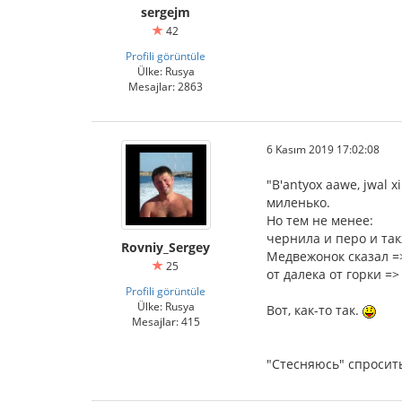
sergejm
42
Profili görüntüle
Ülke: Rusya
Mesajlar: 2863
6 Kasım 2019 17:02:08
"B'antyox aawe, jwal
миленько.
Но тем не менее:
чернила и перо и так
Rovniy_Sergey
Медвежонок сказал =
25
от далека от горки =>
Profili görüntüle
Ülke: Rusya
Вот, как-то так.
Mesajlar: 415
"Стесняюсь" спросить