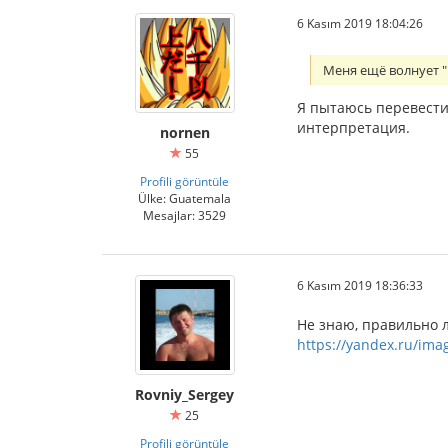
6 Kasım 2019 18:04:26
Меня ещё волнует "
Я пытаюсь перевести 
интерпретация.
nornen
55
Profili görüntüle
Ülke: Guatemala
Mesajlar: 3529
6 Kasım 2019 18:36:33
Не знаю, правильно л
https://yandex.ru/im
Rovniy_Sergey
25
Profili görüntüle