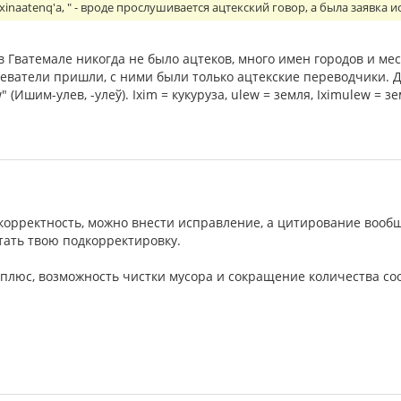
l xinaatenq'a, " - вроде прослушивается ацтекский говор, а была заявк
 Гватемале никогда не было ацтеков, много имен городов и мест 
еватели пришли, с ними были только ацтекские переводчики. Д
 (Ишим-улев, -улеў). Ixim = кукуруза, ulew = земля, Iximulew = з
корректность, можно внести исправление, а цитирование вообщ
итать твою подкорректировку.
 плюс, возможность чистки мусора и сокращение количества с