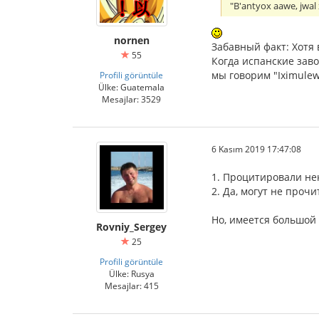
"B'antyox aawe, jwa
nornen
Забавный факт: Хотя в
55
Когда испанские заво
мы говорим "Iximulew"
Profili görüntüle
Ülke: Guatemala
Mesajlar: 3529
6 Kasım 2019 17:47:08
1. Процитировали не
2. Да, могут не проч
Но, имеется большой
Rovniy_Sergey
25
Profili görüntüle
Ülke: Rusya
Mesajlar: 415