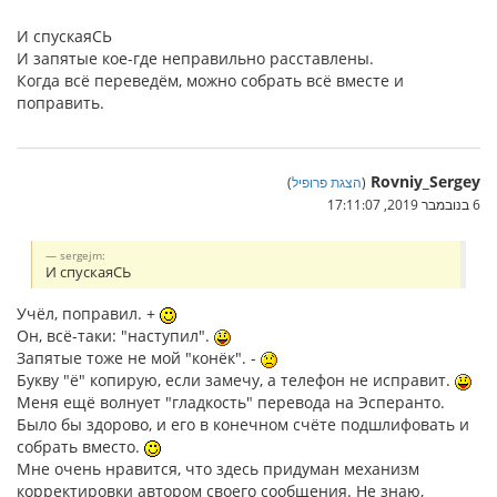
И спускаяСЬ
И запятые кое-где неправильно расставлены.
Когда всё переведём, можно собрать всё вместе и
поправить.
Rovniy_Sergey
(
הצגת פרופיל
)
6 בנובמבר 2019, 17:11:07
sergejm:
И спускаяСЬ
Учёл, поправил. +
Он, всё-таки: "наступил".
Запятые тоже не мой "конёк". -
Букву "ё" копирую, если замечу, а телефон не исправит.
Меня ещё волнует "гладкость" перевода на Эсперанто.
Было бы здорово, и его в конечном счёте подшлифовать и
собрать вместо.
Мне очень нравится, что здесь придуман механизм
корректировки автором своего сообщения. Не знаю,