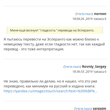
nornen
(
הצגת פרופיל
)
6 בנובמבר 2019, 18:04:26
Меня ещё волнует "гладкость" перевода на Эсперанто.
Я пытаюсь перевести на Эсперанто как можно близко к
немецкому тексту, даже если гладкости нет, так как каждый
перевод - это тоже интерпретация.
Rovniy_Sergey
(
הצגת פרופיל
)
6 בנובמבר 2019, 18:36:33
Не знаю, правильно ли делаю, но я нашел, что это уже
переведено, как минимум на русский и издана книга:
https://yandex.ru/images/touch/search?text=%D0%BF%...
sergejm
(
הצגת פרופיל
)