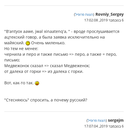
Rovniy_Sergey
(
הצגת פרופיל
)
6 בנובמבר 2019, 17:02:08
"B'antyox aawe, jwal xinaatenq'a, " - вроде прослушивается
ацтекский говор, а была заявка исключительно на
майяский.
Очень миленько.
Но тем не менее:
чернила и перо и также письмо => перо, а также = перо,
письмо;
Медвежонок сказал => сказал Медвеженок;
от далека от горки => из далека с горки.
Вот, как-то так.
"Стесняюсь" спросить, а почему русский?
sergejm
(
הצגת פרופיל
)
6 בנובמבר 2019, 17:07:04