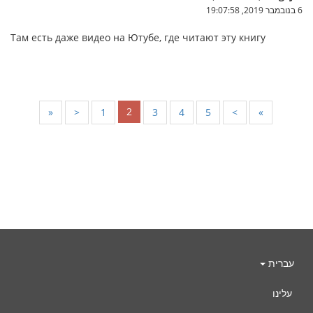
6 בנובמבר 2019, 19:07:58
Там есть даже видео на Ютубе, где читают эту книгу
2
«
<
1
3
4
5
>
»
עברית
עלינו