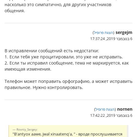
насколько это симпатично, для других участников
общения.
sergejm
(
הצגת פרופיל
)
6 בנובמבר 2019, 17:37:24
В исправлении сообщений есть недостатки:
1. Если тебя уже процитировали, это уже не исправить.
2. Если ты исправил сообщение, тема не маркируется, как
имеющая изменения.
Телефон может поправить орфографию, а может исправить
правильное. Нужно контролировать.
nornen
(
הצגת פרופיל
)
6 בנובמבר 2019, 17:42:22
Rovniy_Sergey:
"B'antyox aawe, jwal xinaatenq'a, " - вроде прослушивается