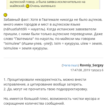
ацтекский говор, а была заявка исключительно на
майяский.
Очень миленько
Забавный факт: Хотя в Гватемале никогда не было ацтеков,
много имен городов и мест в ацтекском языке
(nāhuatlahtōlli = науатль). Когда испанские завоеватели
пришли, с ними были только ацтекские переводчики. Даже
слово "Гватемала" по-науатль; по-майяски мы говорим
"Iximulew" (Ишим-улев, -улеў). Ixim = кукуруза, ulew = земля,
Iximulew = земля кукурузы.
Rovniy_Sergey
(
הצגת פרופיל
)
6 בנובמבר 2019, 17:47:08
1. Процитировали некорректность, можно внести
исправление, а цитирование вообще затереть.
2. Да, могут не прочитать твою подкорректировку.
Но, имеется большой плюс, возможность чистки мусора и
сокращение количества сообщений.