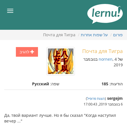
תוכן
עניינים
תפריט
פורום
על שפות אחרות
Почта для Тигра
Почта для Тигра
להגיב
של
nornen
, 4 בנובמבר
2019
הודעות:
185
שפה:
Русский
sergejm
(
הצגת פרופיל
)
6 בנובמבר 2019, 17:00:43
Да, твой вариант лучше. Но я бы сказал "Когда наступил
вечер ..."