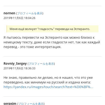
nornen
(
プロフィールを表示
)
2019年11月6日 18:04:26
Меня ещё волнует "гладкость" перевода на Эсперанто.
Я пытаюсь перевести на Эсперанто как можно близко к
немецкому тексту, даже если гладкости нет, так как каждый
перевод - это тоже интерпретация.
Rovniy_Sergey
(
プロフィールを表示
)
2019年11月6日 18:36:33
Не знаю, правильно ли делаю, но я нашел, что это уже
переведено, как минимум на русский и издана книга:
https://yandex.ru/images/touch/search?text=%D0%BF%...
sergejm
(
プロフィールを表示
)