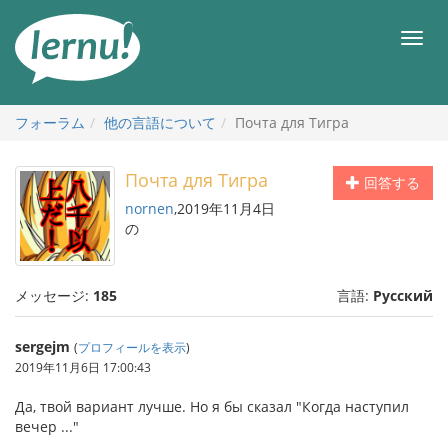
目
次
メ
へ
ニ
ュ
ー
フォーラム
他の言語について
Почта для Тигра
Почта для Тигра
回答する
nornen
,2019年11月4日
の
メッセージ:
185
言語:
Русский
sergejm
(
プロフィールを表示
)
2019年11月6日 17:00:43
Да, твой вариант лучше. Но я бы сказал "Когда наступил
вечер ..."