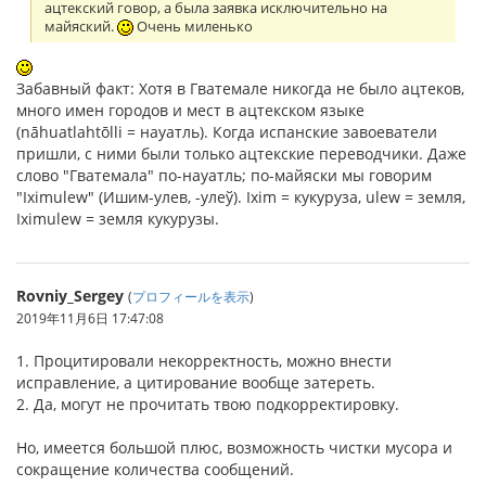
ацтекский говор, а была заявка исключительно на
майяский.
Очень миленько
Забавный факт: Хотя в Гватемале никогда не было ацтеков,
много имен городов и мест в ацтекском языке
(nāhuatlahtōlli = науатль). Когда испанские завоеватели
пришли, с ними были только ацтекские переводчики. Даже
слово "Гватемала" по-науатль; по-майяски мы говорим
"Iximulew" (Ишим-улев, -улеў). Ixim = кукуруза, ulew = земля,
Iximulew = земля кукурузы.
Rovniy_Sergey
(
プロフィールを表示
)
2019年11月6日 17:47:08
1. Процитировали некорректность, можно внести
исправление, а цитирование вообще затереть.
2. Да, могут не прочитать твою подкорректировку.
Но, имеется большой плюс, возможность чистки мусора и
сокращение количества сообщений.