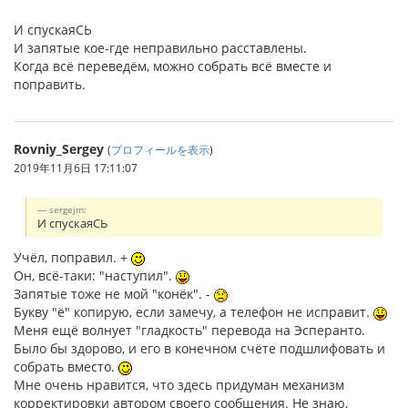
И спускаяСЬ
И запятые кое-где неправильно расставлены.
Когда всё переведём, можно собрать всё вместе и
поправить.
Rovniy_Sergey
(
プロフィールを表示
)
2019年11月6日 17:11:07
sergejm:
И спускаяСЬ
Учёл, поправил. +
Он, всё-таки: "наступил".
Запятые тоже не мой "конёк". -
Букву "ё" копирую, если замечу, а телефон не исправит.
Меня ещё волнует "гладкость" перевода на Эсперанто.
Было бы здорово, и его в конечном счёте подшлифовать и
собрать вместо.
Мне очень нравится, что здесь придуман механизм
корректировки автором своего сообщения. Не знаю,