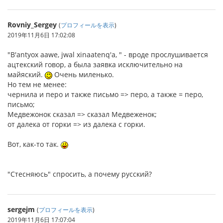
Rovniy_Sergey
(
プロフィールを表示
)
2019年11月6日 17:02:08
"B'antyox aawe, jwal xinaatenq'a, " - вроде прослушивается
ацтекский говор, а была заявка исключительно на
майяский.
Очень миленько.
Но тем не менее:
чернила и перо и также письмо => перо, а также = перо,
письмо;
Медвежонок сказал => сказал Медвеженок;
от далека от горки => из далека с горки.
Вот, как-то так.
"Стесняюсь" спросить, а почему русский?
sergejm
(
プロフィールを表示
)
2019年11月6日 17:07:04