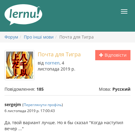
До
змісту
Мен
Форум
Про інші мови
Почта для Тигра
Почта для Тигра
Відповісти
від
nornen
, 4
листопада 2019 р.
Повідомлення:
185
Мова:
Русский
sergejm
(
Переглянути профіль
)
6 листопада 2019 р. 17:00:43
Да, твой вариант лучше. Но я бы сказал "Когда наступил
вечер ..."