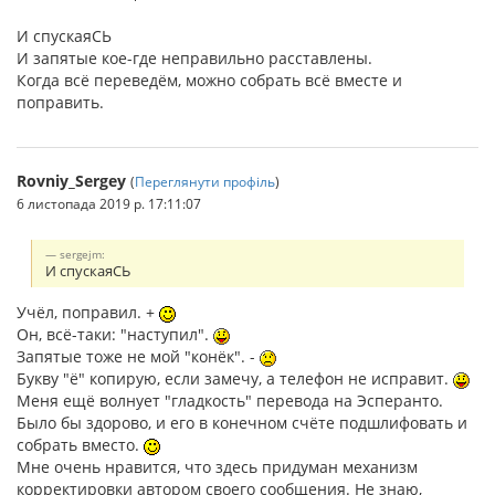
И спускаяСЬ
И запятые кое-где неправильно расставлены.
Когда всё переведём, можно собрать всё вместе и
поправить.
Rovniy_Sergey
(
Переглянути профіль
)
6 листопада 2019 р. 17:11:07
sergejm:
И спускаяСЬ
Учёл, поправил. +
Он, всё-таки: "наступил".
Запятые тоже не мой "конёк". -
Букву "ё" копирую, если замечу, а телефон не исправит.
Меня ещё волнует "гладкость" перевода на Эсперанто.
Было бы здорово, и его в конечном счёте подшлифовать и
собрать вместо.
Мне очень нравится, что здесь придуман механизм
корректировки автором своего сообщения. Не знаю,