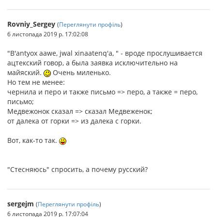
Rovniy_Sergey
(
Переглянути профіль
)
6 листопада 2019 р. 17:02:08
"B'antyox aawe, jwal xinaatenq'a, " - вроде прослушивается
ацтекский говор, а была заявка исключительно на
майяский.
Очень миленько.
Но тем не менее:
чернила и перо и также письмо => перо, а также = перо,
письмо;
Медвежонок сказал => сказал Медвеженок;
от далека от горки => из далека с горки.
Вот, как-то так.
"Стесняюсь" спросить, а почему русский?
sergejm
(
Переглянути профіль
)
6 листопада 2019 р. 17:07:04