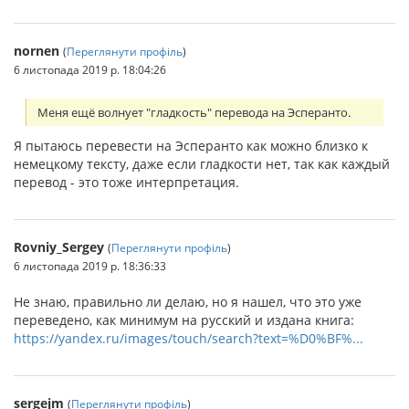
nornen
(
Переглянути профіль
)
6 листопада 2019 р. 18:04:26
Меня ещё волнует "гладкость" перевода на Эсперанто.
Я пытаюсь перевести на Эсперанто как можно близко к
немецкому тексту, даже если гладкости нет, так как каждый
перевод - это тоже интерпретация.
Rovniy_Sergey
(
Переглянути профіль
)
6 листопада 2019 р. 18:36:33
Не знаю, правильно ли делаю, но я нашел, что это уже
переведено, как минимум на русский и издана книга:
https://yandex.ru/images/touch/search?text=%D0%BF%...
sergejm
(
Переглянути профіль
)