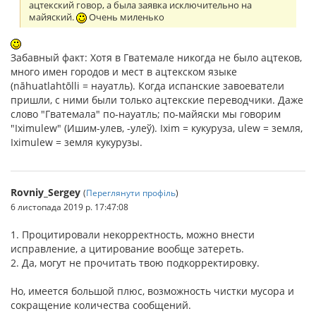
ацтекский говор, а была заявка исключительно на
майяский.
Очень миленько
Забавный факт: Хотя в Гватемале никогда не было ацтеков,
много имен городов и мест в ацтекском языке
(nāhuatlahtōlli = науатль). Когда испанские завоеватели
пришли, с ними были только ацтекские переводчики. Даже
слово "Гватемала" по-науатль; по-майяски мы говорим
"Iximulew" (Ишим-улев, -улеў). Ixim = кукуруза, ulew = земля,
Iximulew = земля кукурузы.
Rovniy_Sergey
(
Переглянути профіль
)
6 листопада 2019 р. 17:47:08
1. Процитировали некорректность, можно внести
исправление, а цитирование вообще затереть.
2. Да, могут не прочитать твою подкорректировку.
Но, имеется большой плюс, возможность чистки мусора и
сокращение количества сообщений.