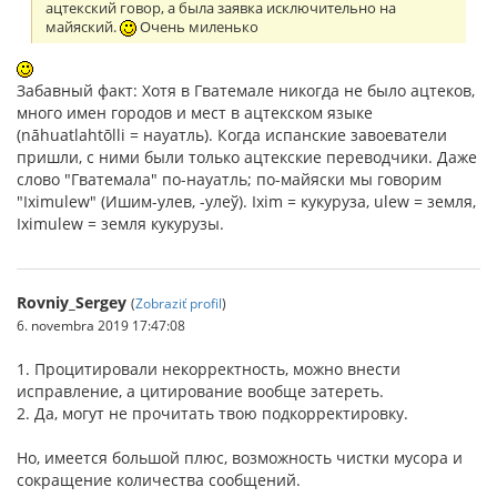
ацтекский говор, а была заявка исключительно на
майяский.
Очень миленько
Забавный факт: Хотя в Гватемале никогда не было ацтеков,
много имен городов и мест в ацтекском языке
(nāhuatlahtōlli = науатль). Когда испанские завоеватели
пришли, с ними были только ацтекские переводчики. Даже
слово "Гватемала" по-науатль; по-майяски мы говорим
"Iximulew" (Ишим-улев, -улеў). Ixim = кукуруза, ulew = земля,
Iximulew = земля кукурузы.
Rovniy_Sergey
(
Zobraziť profil
)
6. novembra 2019 17:47:08
1. Процитировали некорректность, можно внести
исправление, а цитирование вообще затереть.
2. Да, могут не прочитать твою подкорректировку.
Но, имеется большой плюс, возможность чистки мусора и
сокращение количества сообщений.