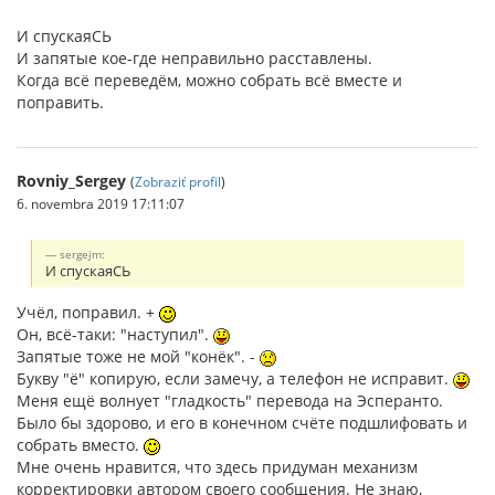
И спускаяСЬ
И запятые кое-где неправильно расставлены.
Когда всё переведём, можно собрать всё вместе и
поправить.
Rovniy_Sergey
(
Zobraziť profil
)
6. novembra 2019 17:11:07
sergejm:
И спускаяСЬ
Учёл, поправил. +
Он, всё-таки: "наступил".
Запятые тоже не мой "конёк". -
Букву "ё" копирую, если замечу, а телефон не исправит.
Меня ещё волнует "гладкость" перевода на Эсперанто.
Было бы здорово, и его в конечном счёте подшлифовать и
собрать вместо.
Мне очень нравится, что здесь придуман механизм
корректировки автором своего сообщения. Не знаю,