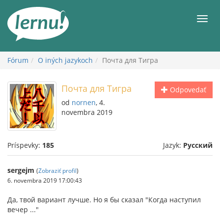
Späť
na
Men
obsah
Fórum
O iných jazykoch
Почта для Тигра
Почта для Тигра
Odpovedať
od
nornen
, 4.
novembra 2019
Príspevky:
185
Jazyk:
Русский
sergejm
(
Zobraziť profil
)
6. novembra 2019 17:00:43
Да, твой вариант лучше. Но я бы сказал "Когда наступил
вечер ..."