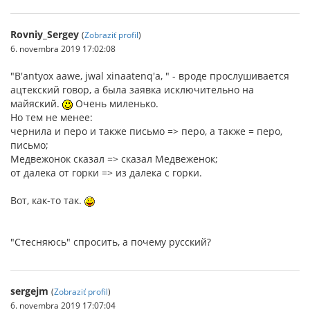
Rovniy_Sergey
(
Zobraziť profil
)
6. novembra 2019 17:02:08
"B'antyox aawe, jwal xinaatenq'a, " - вроде прослушивается
ацтекский говор, а была заявка исключительно на
майяский.
Очень миленько.
Но тем не менее:
чернила и перо и также письмо => перо, а также = перо,
письмо;
Медвежонок сказал => сказал Медвеженок;
от далека от горки => из далека с горки.
Вот, как-то так.
"Стесняюсь" спросить, а почему русский?
sergejm
(
Zobraziť profil
)
6. novembra 2019 17:07:04