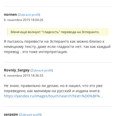
nornen
(
Zobraziť profil
)
6. novembra 2019 18:04:26
Меня ещё волнует "гладкость" перевода на Эсперанто.
Я пытаюсь перевести на Эсперанто как можно близко к
немецкому тексту, даже если гладкости нет, так как каждый
перевод - это тоже интерпретация.
Rovniy_Sergey
(
Zobraziť profil
)
6. novembra 2019 18:36:33
Не знаю, правильно ли делаю, но я нашел, что это уже
переведено, как минимум на русский и издана книга:
https://yandex.ru/images/touch/search?text=%D0%BF%...
sergejm
(
Zobraziť profil
)