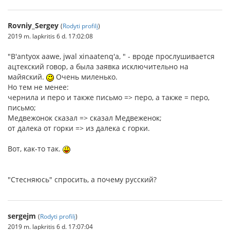
Rovniy_Sergey
(
Rodyti profilį
)
2019 m. lapkritis 6 d. 17:02:08
"B'antyox aawe, jwal xinaatenq'a, " - вроде прослушивается
ацтекский говор, а была заявка исключительно на
майяский.
Очень миленько.
Но тем не менее:
чернила и перо и также письмо => перо, а также = перо,
письмо;
Медвежонок сказал => сказал Медвеженок;
от далека от горки => из далека с горки.
Вот, как-то так.
"Стесняюсь" спросить, а почему русский?
sergejm
(
Rodyti profilį
)
2019 m. lapkritis 6 d. 17:07:04