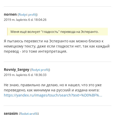
nornen
(
Rodyti profilį
)
2019 m. lapkritis 6 d. 18:04:26
Меня ещё волнует "гладкость" перевода на Эсперанто.
Я пытаюсь перевести на Эсперанто как можно близко к
немецкому тексту, даже если гладкости нет, так как каждый
перевод - это тоже интерпретация.
Rovniy_Sergey
(
Rodyti profilį
)
2019 m. lapkritis 6 d. 18:36:33
Не знаю, правильно ли делаю, но я нашел, что это уже
переведено, как минимум на русский и издана книга:
https://yandex.ru/images/touch/search?text=%D0%BF%...
sergejm
(
Rodyti profilį
)