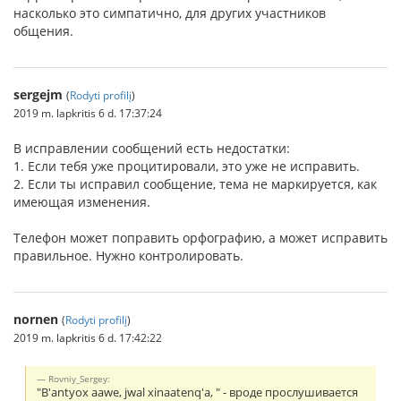
насколько это симпатично, для других участников
общения.
sergejm
(
Rodyti profilį
)
2019 m. lapkritis 6 d. 17:37:24
В исправлении сообщений есть недостатки:
1. Если тебя уже процитировали, это уже не исправить.
2. Если ты исправил сообщение, тема не маркируется, как
имеющая изменения.
Телефон может поправить орфографию, а может исправить
правильное. Нужно контролировать.
nornen
(
Rodyti profilį
)
2019 m. lapkritis 6 d. 17:42:22
Rovniy_Sergey:
"B'antyox aawe, jwal xinaatenq'a, " - вроде прослушивается