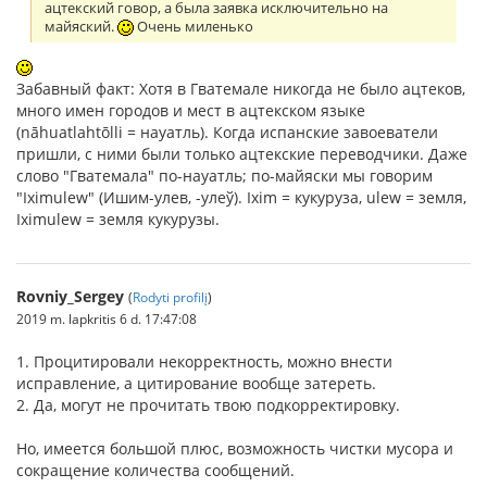
ацтекский говор, а была заявка исключительно на
майяский.
Очень миленько
Забавный факт: Хотя в Гватемале никогда не было ацтеков,
много имен городов и мест в ацтекском языке
(nāhuatlahtōlli = науатль). Когда испанские завоеватели
пришли, с ними были только ацтекские переводчики. Даже
слово "Гватемала" по-науатль; по-майяски мы говорим
"Iximulew" (Ишим-улев, -улеў). Ixim = кукуруза, ulew = земля,
Iximulew = земля кукурузы.
Rovniy_Sergey
(
Rodyti profilį
)
2019 m. lapkritis 6 d. 17:47:08
1. Процитировали некорректность, можно внести
исправление, а цитирование вообще затереть.
2. Да, могут не прочитать твою подкорректировку.
Но, имеется большой плюс, возможность чистки мусора и
сокращение количества сообщений.