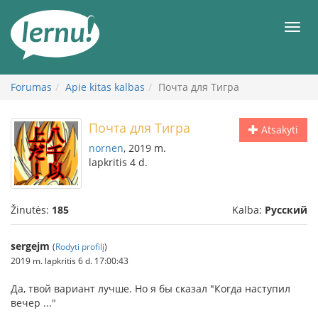
Į
turinį
Meni
Forumas
Apie kitas kalbas
Почта для Тигра
Почта для Тигра
Atsakyti
nornen
, 2019 m.
lapkritis 4 d.
Žinutės:
185
Kalba:
Русский
sergejm
(
Rodyti profilį
)
2019 m. lapkritis 6 d. 17:00:43
Да, твой вариант лучше. Но я бы сказал "Когда наступил
вечер ..."