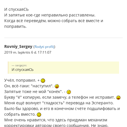
И спускаяСЬ
И запятые кое-где неправильно расставлены.
Когда всё переведём, можно собрать всё вместе и
поправить.
Rovniy_Sergey
(
Rodyti profilį
)
2019 m. lapkritis 6 d. 17:11:07
sergejm:
И спускаяСЬ
Учёл, поправил. +
Он, всё-таки: "наступил".
Запятые тоже не мой "конёк". -
Букву "ё" копирую, если замечу, а телефон не исправит.
Меня ещё волнует "гладкость" перевода на Эсперанто.
Было бы здорово, и его в конечном счёте подшлифовать и
собрать вместо.
Мне очень нравится, что здесь придуман механизм
корректировки автором своего сообщения. Не знаю,