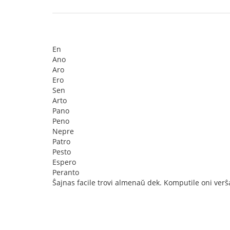
En
Ano
Aro
Ero
Sen
Arto
Pano
Peno
Nepre
Patro
Pesto
Espero
Peranto
Ŝajnas facile trovi almenaŭ dek. Komputile oni verŝa