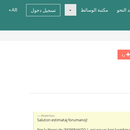
 النحو
مكتبة الوسائط
AR
تسجيل دخول
رد
Altebrilas:
Saluton estimataj forumanoj!
Per la literoj de "ESPERANTO ", oni povas krei kombinaĵ