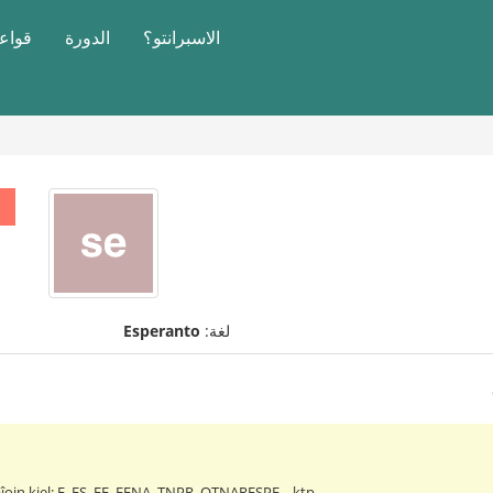
الاسبرانتو؟
الدورة
قواعد
لغة:
Esperanto
ojn kiel: E, ES, EE, EENA, TNPR, OTNARESPE,.. ktp.