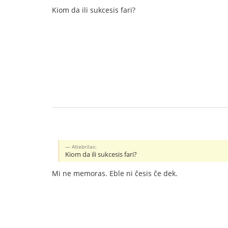
Kiom da ili sukcesis fari?
Altebrilas:
Kiom da ili sukcesis fari?
Mi ne memoras. Eble ni ĉesis ĉe dek.