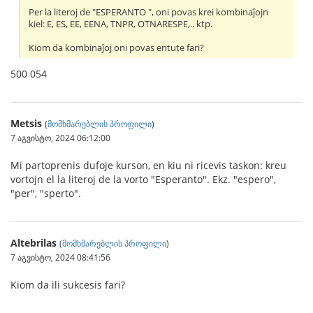
Per la literoj de "ESPERANTO ", oni povas krei kombinaĵojn
kiel: E, ES, EE, EENA, TNPR, OTNARESPE,.. ktp.
Kiom da kombinaĵoj oni povas entute fari?
500 054
Metsis
(
მომხმარებლის პროფილი
)
7 აგვისტო, 2024 06:12:00
Mi partoprenis dufoje kurson, en kiu ni ricevis taskon: kreu
vortojn el la literoj de la vorto "Esperanto". Ekz. "espero",
"per", "sperto".
Altebrilas
(
მომხმარებლის პროფილი
)
7 აგვისტო, 2024 08:41:56
Kiom da ili sukcesis fari?