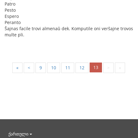
Patro
Pesto
Espero
Peranto
Ŝajnas facile trovi almenaŭ dek. Komputile oni verŝajne trovos
multe pli.
13
«
<
9
10
11
12
>
»
ქართული