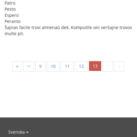
Patro
Pesto
Espero
Peranto
Ŝajnas facile trovi almenaŭ dek. Komputile oni verŝajne trovos
multe pli.
13
«
<
9
10
11
12
>
»
Svenska