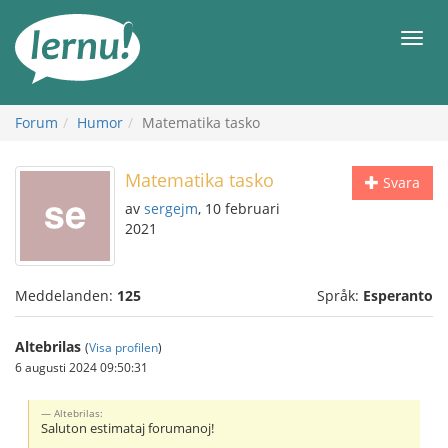
Till
sidans
Meny
innehåll
Forum
Humor
Matematika tasko
Matematika tasko
Svara
av
sergejm
, 10 februari
2021
Meddelanden:
125
Språk:
Esperanto
Altebrilas
(
Visa profilen
)
6 augusti 2024 09:50:31
Altebrilas:
Saluton estimataj forumanoj!