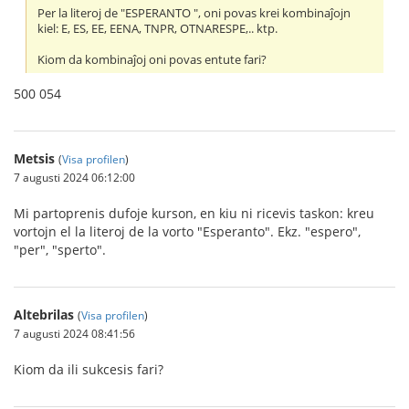
Per la literoj de "ESPERANTO ", oni povas krei kombinaĵojn
kiel: E, ES, EE, EENA, TNPR, OTNARESPE,.. ktp.
Kiom da kombinaĵoj oni povas entute fari?
500 054
Metsis
(
Visa profilen
)
7 augusti 2024 06:12:00
Mi partoprenis dufoje kurson, en kiu ni ricevis taskon: kreu
vortojn el la literoj de la vorto "Esperanto". Ekz. "espero",
"per", "sperto".
Altebrilas
(
Visa profilen
)
7 augusti 2024 08:41:56
Kiom da ili sukcesis fari?