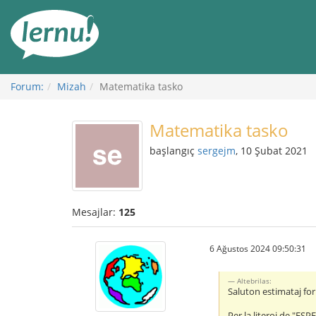
İçerik
Görüntüleme
Forum:
Mizah
Matematika tasko
Matematika tasko
başlangıç
sergejm
, 10 Şubat 2021
Mesajlar:
125
6 Ağustos 2024 09:50:31
Altebrilas:
Saluton estimataj fo
Per la literoj de "ES