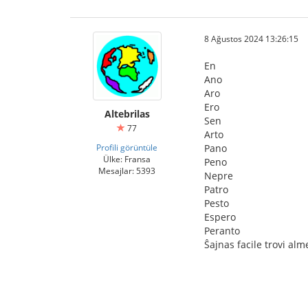
8 Ağustos 2024 13:26:15
En
Ano
Aro
Ero
Altebrilas
Sen
77
Arto
Profili görüntüle
Pano
Ülke: Fransa
Peno
Mesajlar: 5393
Nepre
Patro
Pesto
Espero
Peranto
Ŝajnas facile trovi al