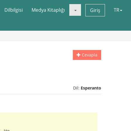
Dilbilgisi
Medya Kitaplığı
TR
Giriş
Cevapla
Dil:
Esperanto
.. ktp.