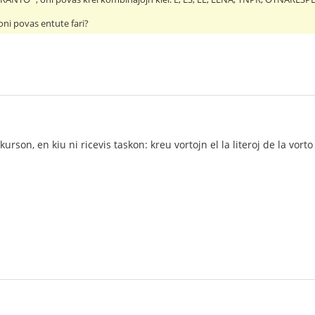
ni povas entute fari?
urson, en kiu ni ricevis taskon: kreu vortojn el la literoj de la vorto