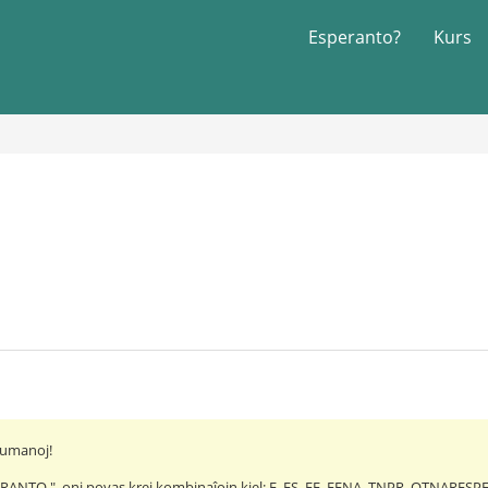
Esperanto?
Kurs
rumanoj!
PERANTO ", oni povas krei kombinaĵojn kiel: E, ES, EE, EENA, TNPR, OTNARESPE,