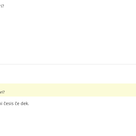
ri?
ri?
 ĉesis ĉe dek.