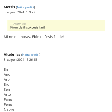
Metsis
(
Näita profiili
)
8. august 2024 7:59.29
Altebrilas:
Kiom da ili sukcesis fari?
Mi ne memoras. Eble ni ĉesis ĉe dek.
Altebrilas
(
Näita profiili
)
8. august 2024 13:26.15
En
Ano
Aro
Ero
Sen
Arto
Pano
Peno
Nepre