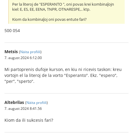
Per la literoj de "ESPERANTO ", oni povas krei kombinaĵojn
kiel: E, ES, EE, EENA, TNPR, OTNARESPE,.. ktp.
Kiom da kombinaĵoj oni povas entute fari?
500 054
Metsis
(
Näita profiili
)
7. august 2024 6:12.00
Mi partoprenis dufoje kurson, en kiu ni ricevis taskon: kreu
vortojn el la literoj de la vorto "Esperanto". Ekz. "espero",
"per", "sperto".
Altebrilas
(
Näita profiili
)
7. august 2024 8:41.56
Kiom da ili sukcesis fari?