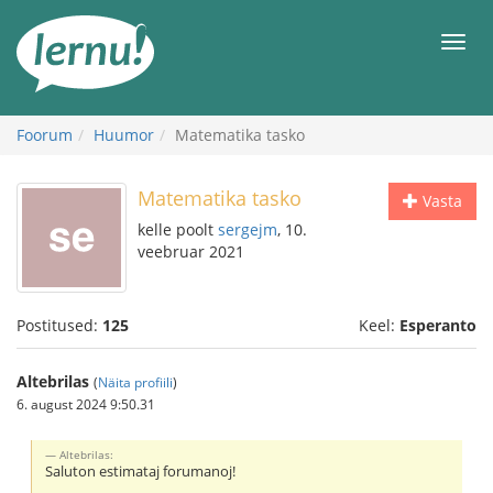
Sisu
juurde
Men
Foorum
Huumor
Matematika tasko
Matematika tasko
Vasta
kelle poolt
sergejm
, 10.
veebruar 2021
Postitused:
125
Keel:
Esperanto
Altebrilas
(
Näita profiili
)
6. august 2024 9:50.31
Altebrilas:
Saluton estimataj forumanoj!