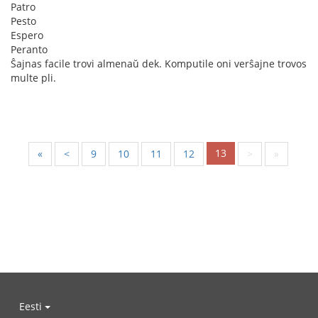
Patro
Pesto
Espero
Peranto
Ŝajnas facile trovi almenaŭ dek. Komputile oni verŝajne trovos
multe pli.
13
«
<
9
10
11
12
>
»
Eesti