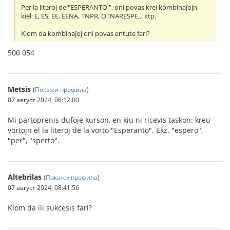
Per la literoj de "ESPERANTO ", oni povas krei kombinaĵojn
kiel: E, ES, EE, EENA, TNPR, OTNARESPE,.. ktp.
Kiom da kombinaĵoj oni povas entute fari?
500 054
Metsis
(
Покажи профила
)
07 август 2024, 06:12:00
Mi partoprenis dufoje kurson, en kiu ni ricevis taskon: kreu
vortojn el la literoj de la vorto "Esperanto". Ekz. "espero",
"per", "sperto".
Altebrilas
(
Покажи профила
)
07 август 2024, 08:41:56
Kiom da ili sukcesis fari?