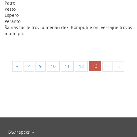
Patro
Pesto
Espero
Peranto
Ŝajnas facile trovi almenaŭ dek. Komputile oni verŝajne trovos
multe pli.
13
«
<
9
10
11
12
>
»
Български