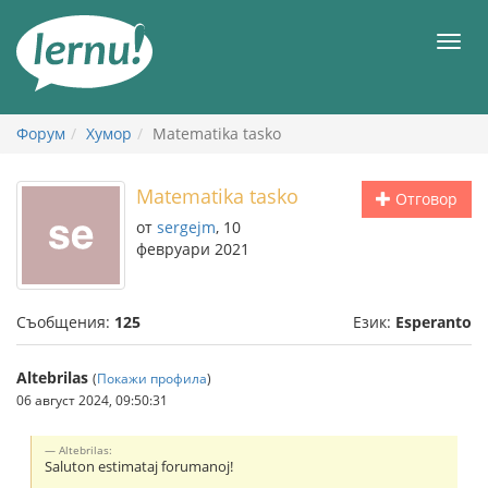
Към
съдържанието
Мен
Форум
Хумор
Matematika tasko
Matematika tasko
Отговор
от
sergejm
, 10
февруари 2021
Съобщения:
125
Език:
Esperanto
Altebrilas
(
Покажи профила
)
06 август 2024, 09:50:31
Altebrilas:
Saluton estimataj forumanoj!