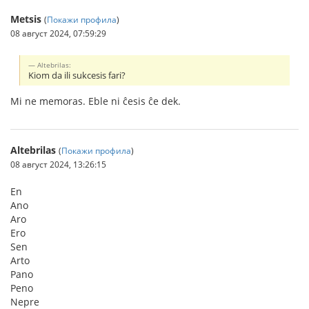
Metsis
(
Покажи профила
)
08 август 2024, 07:59:29
Altebrilas:
Kiom da ili sukcesis fari?
Mi ne memoras. Eble ni ĉesis ĉe dek.
Altebrilas
(
Покажи профила
)
08 август 2024, 13:26:15
En
Ano
Aro
Ero
Sen
Arto
Pano
Peno
Nepre