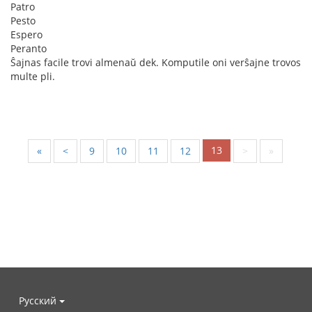
Patro
Pesto
Espero
Peranto
Ŝajnas facile trovi almenaŭ dek. Komputile oni verŝajne trovos
multe pli.
13
«
<
9
10
11
12
>
»
Русский