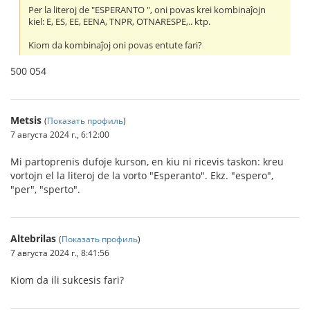
Per la literoj de "ESPERANTO ", oni povas krei kombinaĵojn
kiel: E, ES, EE, EENA, TNPR, OTNARESPE,.. ktp.
Kiom da kombinaĵoj oni povas entute fari?
500 054
Metsis
(
Показать профиль
)
7 августа 2024 г., 6:12:00
Mi partoprenis dufoje kurson, en kiu ni ricevis taskon: kreu
vortojn el la literoj de la vorto "Esperanto". Ekz. "espero",
"per", "sperto".
Altebrilas
(
Показать профиль
)
7 августа 2024 г., 8:41:56
Kiom da ili sukcesis fari?