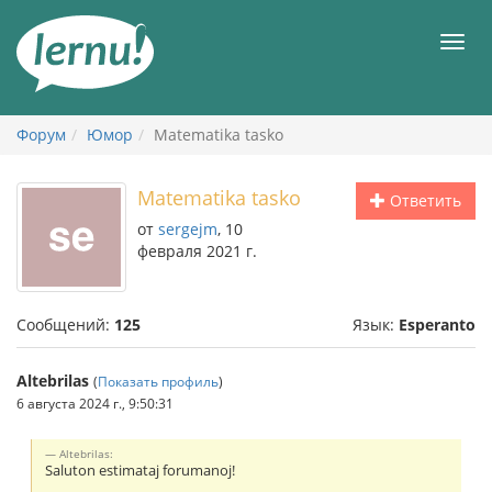
К
содержанию
Мен
Форум
Юмор
Matematika tasko
Matematika tasko
Ответить
от
sergejm
, 10
февраля 2021 г.
Сообщений:
125
Язык:
Esperanto
Altebrilas
(
Показать профиль
)
6 августа 2024 г., 9:50:31
Altebrilas:
Saluton estimataj forumanoj!