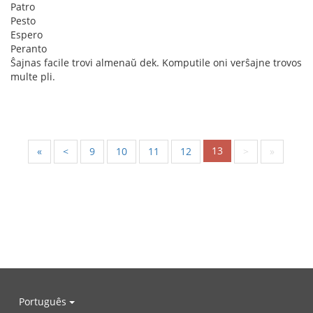
Patro
Pesto
Espero
Peranto
Ŝajnas facile trovi almenaŭ dek. Komputile oni verŝajne trovos
multe pli.
13
«
<
9
10
11
12
>
»
Português