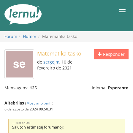
Ir
ao
Men
conteúdo
Fórum
Humor
Matematika tasko
Matematika tasko
Responder
de
sergejm
, 10 de
fevereiro de 2021
Mensagens:
125
Idioma:
Esperanto
Altebrilas
(
Mostrar o perfil
)
6 de agosto de 2024 09:50:31
Altebrilas:
Saluton estimataj forumanoj!