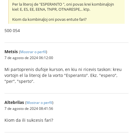
Per la literoj de "ESPERANTO ", oni povas krei kombinaĵojn
kiel: E, ES, EE, EENA, TNPR, OTNARESPE,.. ktp.
Kiom da kombinaĵoj oni povas entute fari?
500 054
Metsis
(
Mostrar o perfil
)
7 de agosto de 2024 06:12:00
Mi partoprenis dufoje kurson, en kiu ni ricevis taskon: kreu
vortojn el la literoj de la vorto "Esperanto". Ekz. "espero",
"per", "sperto".
Altebrilas
(
Mostrar o perfil
)
7 de agosto de 2024 08:41:56
Kiom da ili sukcesis fari?