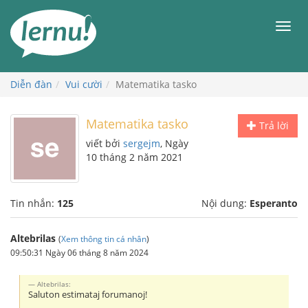
Đi
đến
Men
phần
nội
dung
Diễn đàn
Vui cười
Matematika tasko
Matematika tasko
Trả lời
viết bởi
sergejm
, Ngày
10 tháng 2 năm 2021
Tin nhắn:
125
Nội dung:
Esperanto
Altebrilas
(
Xem thông tin cá nhân
)
09:50:31 Ngày 06 tháng 8 năm 2024
Altebrilas:
Saluton estimataj forumanoj!