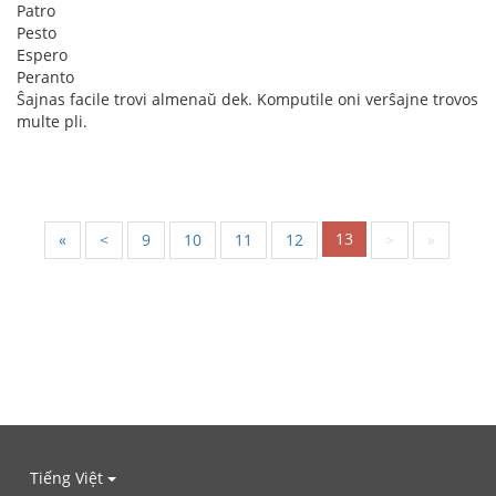
Patro
Pesto
Espero
Peranto
Ŝajnas facile trovi almenaŭ dek. Komputile oni verŝajne trovos
multe pli.
13
«
<
9
10
11
12
>
»
Tiếng Việt