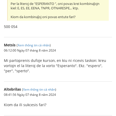
Per la literoj de "ESPERANTO ", oni povas krei kombinaĵojn
kiel: E, ES, EE, EENA, TNPR, OTNARESPE,.. ktp.
Kiom da kombinaĵoj oni povas entute fari?
500 054
Metsis
(
Xem thông tin cá nhân
)
06:12:00 Ngày 07 tháng 8 năm 2024
Mi partoprenis dufoje kurson, en kiu ni ricevis taskon: kreu
vortojn el la literoj de la vorto "Esperanto". Ekz. "espero",
"per", "sperto".
Altebrilas
(
Xem thông tin cá nhân
)
08:41:56 Ngày 07 tháng 8 năm 2024
Kiom da ili sukcesis fari?