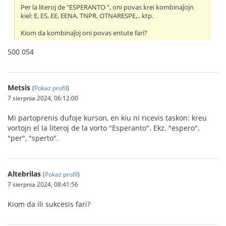
Per la literoj de "ESPERANTO ", oni povas krei kombinaĵojn
kiel: E, ES, EE, EENA, TNPR, OTNARESPE,.. ktp.
Kiom da kombinaĵoj oni povas entute fari?
500 054
Metsis
(
Pokaż profil
)
7 sierpnia 2024, 06:12:00
Mi partoprenis dufoje kurson, en kiu ni ricevis taskon: kreu
vortojn el la literoj de la vorto "Esperanto". Ekz. "espero",
"per", "sperto".
Altebrilas
(
Pokaż profil
)
7 sierpnia 2024, 08:41:56
Kiom da ili sukcesis fari?