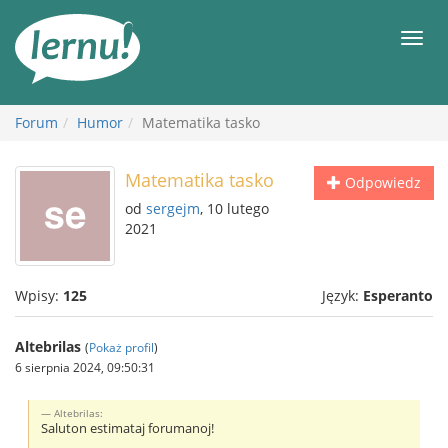
Więcej
Men
Forum
Humor
Matematika tasko
Matematika tasko
Odpowiedz
od
sergejm
, 10 lutego
2021
Wpisy:
125
Język:
Esperanto
Altebrilas
(
Pokaż profil
)
6 sierpnia 2024, 09:50:31
Altebrilas:
Saluton estimataj forumanoj!