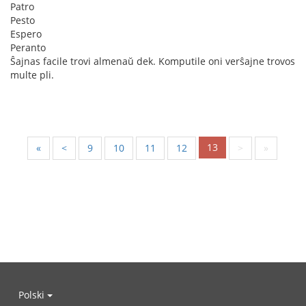
Patro
Pesto
Espero
Peranto
Ŝajnas facile trovi almenaŭ dek. Komputile oni verŝajne trovos
multe pli.
13
«
<
9
10
11
12
>
»
Polski