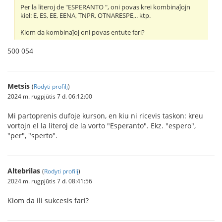
Per la literoj de "ESPERANTO ", oni povas krei kombinaĵojn
kiel: E, ES, EE, EENA, TNPR, OTNARESPE,.. ktp.
Kiom da kombinaĵoj oni povas entute fari?
500 054
Metsis
(
Rodyti profilį
)
2024 m. rugpjūtis 7 d. 06:12:00
Mi partoprenis dufoje kurson, en kiu ni ricevis taskon: kreu
vortojn el la literoj de la vorto "Esperanto". Ekz. "espero",
"per", "sperto".
Altebrilas
(
Rodyti profilį
)
2024 m. rugpjūtis 7 d. 08:41:56
Kiom da ili sukcesis fari?