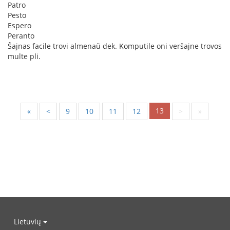
Patro
Pesto
Espero
Peranto
Ŝajnas facile trovi almenaŭ dek. Komputile oni verŝajne trovos
multe pli.
13
«
<
9
10
11
12
>
»
Lietuvių