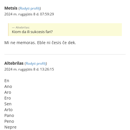
Metsis
(
Rodyti profilį
)
2024 m. rugpjūtis 8 d. 07:59:29
Altebrilas:
Kiom da ili sukcesis fari?
Mi ne memoras. Eble ni ĉesis ĉe dek.
Altebrilas
(
Rodyti profilį
)
2024 m. rugpjūtis 8 d. 13:26:15
En
Ano
Aro
Ero
Sen
Arto
Pano
Peno
Nepre