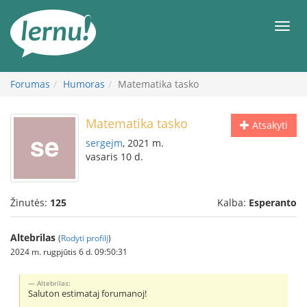
Į
turinį
Meni
Forumas
Humoras
Matematika tasko
Matematika tasko
Atsakyti
sergejm
, 2021 m.
vasaris 10 d.
Žinutės:
125
Kalba:
Esperanto
Altebrilas
(
Rodyti profilį
)
2024 m. rugpjūtis 6 d. 09:50:31
Altebrilas:
Saluton estimataj forumanoj!