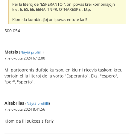
Per la literoj de "ESPERANTO ", oni povas krei kombinaĵojn
kiel: E, ES, EE, EENA, TNPR, OTNARESPE,.. ktp.
Kiom da kombinaĵoj oni povas entute fari?
500 054
Metsis
(
Näytä profiilli
)
7. elokuuta 2024 6.12.00
Mi partoprenis dufoje kurson, en kiu ni ricevis taskon: kreu
vortojn el la literoj de la vorto "Esperanto". Ekz. "espero",
"per", "sperto".
Altebrilas
(
Näytä profiilli
)
7. elokuuta 2024 8.41.56
Kiom da ili sukcesis fari?