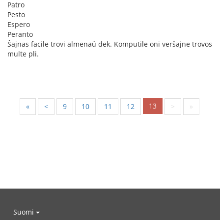
Patro
Pesto
Espero
Peranto
Ŝajnas facile trovi almenaŭ dek. Komputile oni verŝajne trovos
multe pli.
13
«
<
9
10
11
12
>
»
Suomi