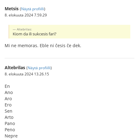
Metsis
(
Näytä profiilli
)
8. elokuuta 2024 7.59.29
Altebrilas:
Kiom da ili sukcesis fari?
Mi ne memoras. Eble ni ĉesis ĉe dek.
Altebrilas
(
Näytä profiilli
)
8. elokuuta 2024 13.26.15
En
Ano
Aro
Ero
Sen
Arto
Pano
Peno
Nepre