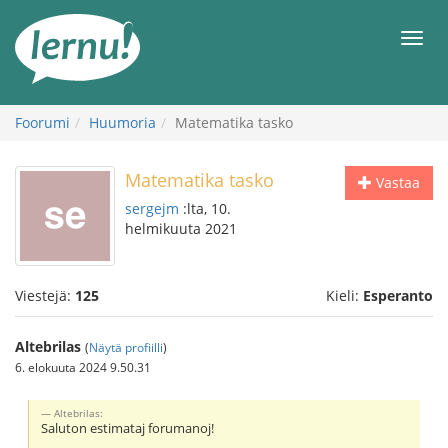
Tästä
sisältöön
Men
Foorumi
Huumoria
Matematika tasko
Matematika tasko
Vastaa
sergejm
:lta, 10.
helmikuuta 2021
Viestejä:
125
Kieli:
Esperanto
Altebrilas
(
Näytä profiilli
)
6. elokuuta 2024 9.50.31
Altebrilas:
Saluton estimataj forumanoj!