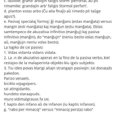
c. laŭvole: grand' arbojln faligis ŝtorm' perfortal, aŭ pli
rimamike: grandajln arb' faligis ŝtormol perfort'.
d. planton estas arbo (Ĉu alia finaĵo aŭ rimedo pli taŭge
agus?).
e. Pasivaj specialaj formoj: ĝi manĝans (estas manĝata) versus
mangin (esti manĝata) kaj manĝun (estu manĝata). Eblas
samtempeco de akuzativa infinitivo (manĝuj) kaj pasiva
infinitivo (manĝin), do "manĝujn" (neniu besto volas manĝujn,
aŭ, manĝujn neniu volas besto).
La logiko de cxi pasivo:
1. Vidas vidanta vidans vidata.
2. La -n de akuzativo aperas en la fino de la pasiva verbo, kiel
restajxo de la malaperinta objekto kiu igxis subjekto.
3. Tiu ideo povas klarigi aliajn strangajn pasivojn: sxi dona(a)ls
pakedon.
Parizo venaels.
biciklo vojagxipers.
sxi atingidanks.
hundeto staraapuds.
muro vidimalgrauxs fa sxi.
f. kapto den infano aŭ de infanon (iu kaptis infanon).
g. "rabo per minacoj" versus "minacoj perz(a) rabo"