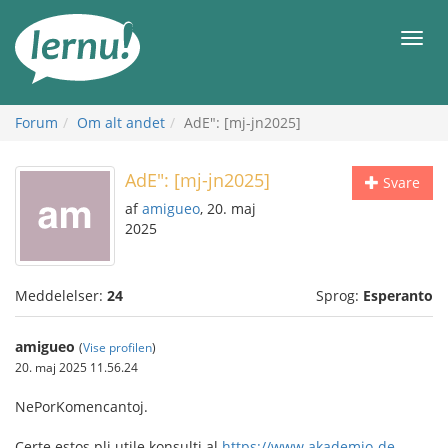
Til
indholdet
Men
Forum
Om alt andet
AdE": [mj-jn2025]
AdE": [mj-jn2025]
Svare
af
amigueo
, 20. maj
2025
Meddelelser:
24
Sprog:
Esperanto
amigueo
(
Vise profilen
)
20. maj 2025 11.56.24
NePorKomencantoj.
Certe estos pli utile konsulti al
https://www.akademio-de-