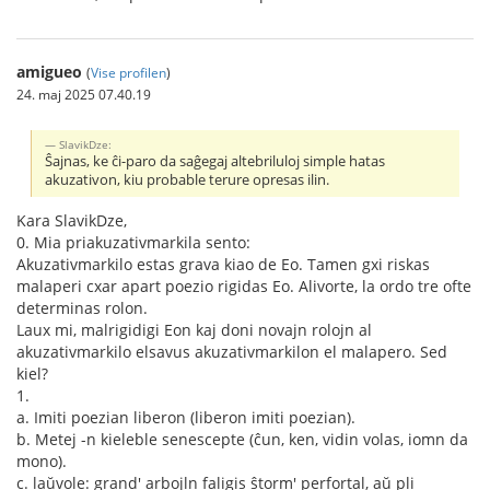
amigueo
(
Vise profilen
)
24. maj 2025 07.40.19
SlavikDze:
Ŝajnas, ke ĉi-paro da saĝegaj altebriluloj simple hatas
akuzativon, kiu probable terure opresas ilin.
Kara SlavikDze,
0. Mia priakuzativmarkila sento:
Akuzativmarkilo estas grava kiao de Eo. Tamen gxi riskas
malaperi cxar apart poezio rigidas Eo. Alivorte, la ordo tre ofte
determinas rolon.
Laux mi, malrigidigi Eon kaj doni novajn rolojn al
akuzativmarkilo elsavus akuzativmarkilon el malapero. Sed
kiel?
1.
a. Imiti poezian liberon (liberon imiti poezian).
b. Metej -n kieleble senescepte (ĉun, ken, vidin volas, iomn da
mono).
c. laŭvole: grand' arbojln faligis ŝtorm' perfortal, aŭ pli