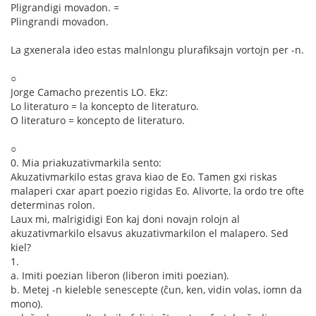
Pligrandigi movadon. =
Plingrandi movadon.
La gxenerala ideo estas malnlongu plurafiksajn vortojn per -n.
○
Jorge Camacho prezentis LO. Ekz:
Lo literaturo = la koncepto de literaturo.
O literaturo = koncepto de literaturo.
○
0. Mia priakuzativmarkila sento:
Akuzativmarkilo estas grava kiao de Eo. Tamen gxi riskas
malaperi cxar apart poezio rigidas Eo. Alivorte, la ordo tre ofte
determinas rolon.
Laux mi, malrigidigi Eon kaj doni novajn rolojn al
akuzativmarkilo elsavus akuzativmarkilon el malapero. Sed
kiel?
1.
a. Imiti poezian liberon (liberon imiti poezian).
b. Metej -n kieleble senescepte (ĉun, ken, vidin volas, iomn da
mono).