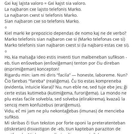
Gxi kaj lajsta valoro = Gxi kajst sia valoro.
La najbaron cxe lajsto telefonis Marko.
La najbaron cxest si telefonis Marko.
Sian najbaron cxe so telefonis Marko.
○
Kiel marki ke prepozicio dependas de nomo kaj ne de verbo?
Marko telefonis sian najbaron cxe si (Marko telefonas cxe si)
Marko telefonis sian najbaron cxest si (la najbaro estas cxe si).
○
Ho, kia malsaĝa ideo estis inventi tiun malbeneban sufikson -
eb, tiun enŝoveban (enŝoviĝeman) tenton por ĉiu direban
(esprimiĝeman) koncepton!
Rigardu min: iam mi diris “facila” — honeste, laboreme. Nun?
Ĉio farebas "fareba" (realiĝema). Ĉu tio estas kompreneba
(evidenta, intuicie klara)? Nu, nun eble ne, sed tuje ebe jes; ĝi
certe estas kutimeba (kutimiĝema, furoriĝema). La mondo ne
plu estas facile solvebla, sed solveba (elirakirema), kvazaŭ la
sencoj mem konfuzebus (erariĝemus).
Vidu, eĉ mi jam ne plu nekontaĝebas (imunas) de mencieba
sufikso.
Mi skribas ĉi tiun tekston por forte oponi la preteratenteban
(diskretan) disvastigon de -eb, tiun kapteban paraziton de