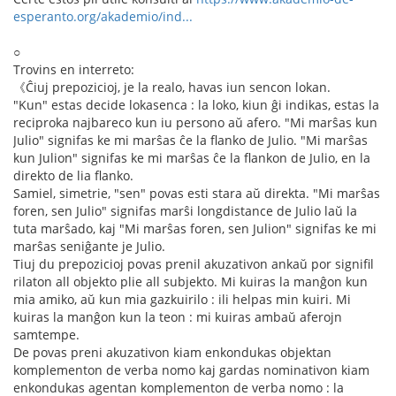
esperanto.org/akademio/ind...
○
Trovins en interreto:
《Ĉiuj prepozicioj, je la realo, havas iun sencon lokan.
"Kun" estas decide lokasenca : la loko, kiun ĝi indikas, estas la
reciproka najbareco kun iu persono aŭ afero. "Mi marŝas kun
Julio" signifas ke mi marŝas ĉe la flanko de Julio. "Mi marŝas
kun Julion" signifas ke mi marŝas ĉe la flankon de Julio, en la
direkto de lia flanko.
Samiel, simetrie, "sen" povas esti stara aŭ direkta. "Mi marŝas
foren, sen Julio" signifas marŝi longdistance de Julio laŭ la
tuta marŝado, kaj "Mi marŝas foren, sen Julion" signifas ke mi
marŝas seniĝante je Julio.
Tiuj du prepozicioj povas prenil akuzativon ankaŭ por signifil
rilaton all objekto plie all subjekto. Mi kuiras la manĝon kun
mia amiko, aŭ kun mia gazkuirilo : ili helpas min kuiri. Mi
kuiras la manĝon kun la teon : mi kuiras ambaŭ aferojn
samtempe.
De povas preni akuzativon kiam enkondukas objektan
komplementon de verba nomo kaj gardas nominativon kiam
enkondukas agentan komplementon de verba nomo : la