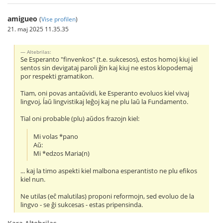
amigueo
(
Vise profilen
)
21. maj 2025 11.35.35
Altebrilas:
Se Esperanto "finvenkos" (t.e. sukcesos), estos homoj kiuj iel
sentos sin devigataj paroli ĝin kaj kiuj ne estos klopodemaj
por respekti gramatikon.
Tiam, oni povas antaŭvidi, ke Esperanto evoluos kiel vivaj
lingvoj, ĺaŭ lingvistikaj leĝoj kaj ne plu laŭ la Fundamento.
Tial oni probable (plu) aŭdos frazojn kiel:
Mi volas *pano
Aŭ:
Mi *edzos Maria(n)
... kaj la timo aspekti kiel malbona esperantisto ne plu efikos
kiel nun.
Ne utilas (eĉ malutilas) proponi reformojn, sed evoluo de la
lingvo - se ĝi sukcesas - estas pripensinda.