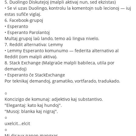
5. Duolingo Diskutejoj (malpli aktivaj nun, sed ekzistas)
• Se vi uzas Duolingo, kontrolu la komentojn sub lecionoj — iuj
estas sufiĉe viglaj.
6. Facebook-grupoj
• Esperanto
• Esperanto Parolantoj
Multaj grupoj laŭ lando, temo aŭ lingva nivelo.
7. Reddit alternativa: Lemmy
• Lemmy Esperanto komunumo — federita alternativo al
Reddit (iom malpli aktiva).
8. Stack Exchange (Malgraŭe malpli babileca, utila por
demandoj)
• Esperanto ĉe StackExchange
Por teknikaj demandoj, gramatiko, vortfarado, tradukado.
○
Koncizigo de komunaj: adjektivo kaj substantivo.
"Elegantaj: kato kaj hundoj".
"Musoj: blanka kaj nigraj".
○
uxelcit...elcit
○
Mi disaux panon mangxas.