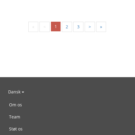
1
«
<
2
3
>
»
Dansk
Om os
Team
Støt os