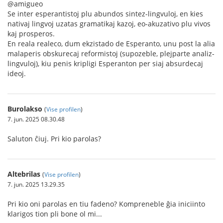
@amigueo
Se inter esperantistoj plu abundos sintez-lingvuloj, en kies
nativaj lingvoj uzatas gramatikaj kazoj, eo-akuzativo plu vivos
kaj prosperos.
En reala realeco, dum ekzistado de Esperanto, unu post la alia
malaperis obskurecaj reformistoj (supozeble, plejparte analiz-
lingvuloj), kiu penis kripligi Esperanton per siaj absurdecaj
ideoj.
Burolakso
(
Vise profilen
)
7. jun. 2025 08.30.48
Saluton ĉiuj. Pri kio parolas?
Altebrilas
(
Vise profilen
)
7. jun. 2025 13.29.35
Pri kio oni parolas en tiu fadeno? Kompreneble ĝia iniciinto
klarigos tion pli bone ol mi...