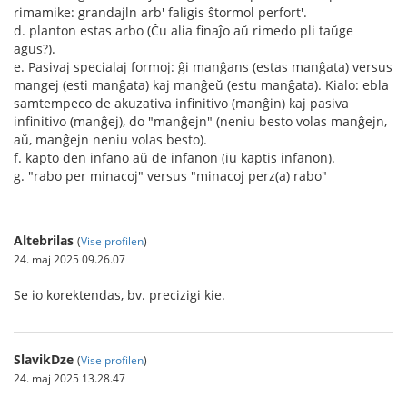
rimamike: grandajln arb' faligis ŝtormol perfort'.
d. planton estas arbo (Ĉu alia finaĵo aŭ rimedo pli taŭge
agus?).
e. Pasivaj specialaj formoj: ĝi manĝans (estas manĝata) versus
mangej (esti manĝata) kaj manĝeŭ (estu manĝata). Kialo: ebla
samtempeco de akuzativa infinitivo (manĝin) kaj pasiva
infinitivo (manĝej), do "manĝejn" (neniu besto volas manĝejn,
aŭ, manĝejn neniu volas besto).
f. kapto den infano aŭ de infanon (iu kaptis infanon).
g. "rabo per minacoj" versus "minacoj perz(a) rabo"
Altebrilas
(
Vise profilen
)
24. maj 2025 09.26.07
Se io korektendas, bv. precizigi kie.
SlavikDze
(
Vise profilen
)
24. maj 2025 13.28.47