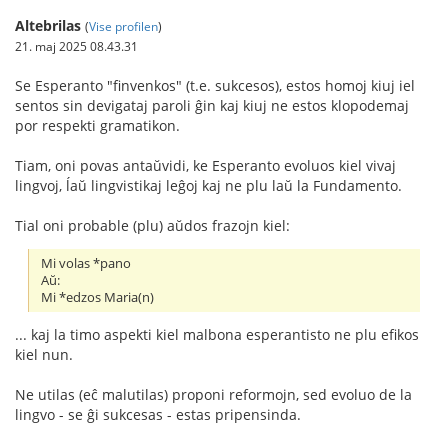
Altebrilas
(
Vise profilen
)
21. maj 2025 08.43.31
Se Esperanto "finvenkos" (t.e. sukcesos), estos homoj kiuj iel
sentos sin devigataj paroli ĝin kaj kiuj ne estos klopodemaj
por respekti gramatikon.
Tiam, oni povas antaŭvidi, ke Esperanto evoluos kiel vivaj
lingvoj, ĺaŭ lingvistikaj leĝoj kaj ne plu laŭ la Fundamento.
Tial oni probable (plu) aŭdos frazojn kiel:
Mi volas *pano
Aŭ:
Mi *edzos Maria(n)
... kaj la timo aspekti kiel malbona esperantisto ne plu efikos
kiel nun.
Ne utilas (eĉ malutilas) proponi reformojn, sed evoluo de la
lingvo - se ĝi sukcesas - estas pripensinda.