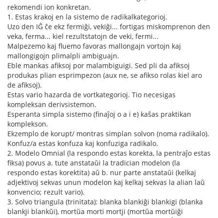
rekomendi ion konkretan.
1. Estas krakoj en la sistemo de radikalkategorioj.
Uzo den IĜ ĉe ekz fermiĝi, vekiĝi... fortigas miskomprenon den
veka, ferma... kiel rezultstatojn de veki, fermi...
Malpezemo kaj fluemo favoras mallongajn vortojn kaj
mallongigojn plimalpli ambiguajn.
Eble mankas afiksoj por malambiguigi. Sed pli da afiksoj
produkas plian esprimpezon (aux ne, se afikso rolas kiel aro
de afiksoj).
Estas vario hazarda de vortkategorioj. Tio necesigas
kompleksan derivsistemon.
Esperanta simpla sistemo (finaĵoj o a i e) kaŝas praktikan
komplekson.
Ekzemplo de korupt/ montras simplan solvon (noma radikalo).
Konfuz/a estas konfuza kaj konfuziga radikalo.
2. Modelo Omnial (la respondo estas korekta, la pentraĵo estas
fiksa) povus a. tute anstataŭi la tradician modelon (la
respondo estas korektita) aŭ b. nur parte anstataŭi (kelkaj
adjektivoj sekvas unun modelon kaj kelkaj sekvas la alian laŭ
konvencio; rezult vario).
3. Solvo triangula (trinitata): blanka blankiĝi blankigi (blanka
blankji blankŭi), mortŭa morti mortji (mortŭa mortŭiĝi