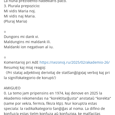
La nuna prezidento nadeklaris paco.
3. Plurala prepozicio:
Mi vidis Maria noj.
Mi vidis naj Maria.
(Pluraj Maria)
○
Dungons mi dank vi.
Maldungins mi maldank ili.
Maldanki ion negativan al iu.
○
Komentarioj pri AdE
https://sezonoj.ru/2025/02/akademio-26/
Resumoj kaj miaj reagoj:
《Pri stataj adjektivoj derivitaj de statŝanĝ(igx)aj verboj kaj pri
la signifokategorio de korupt/》
AMIGUEO
0. La temo jam pripensins en 1974, kaj denove en 2025 la
Akademio rekomendas na "korektita/ĝusta" anstataŭ "korekta"
(same por vek/a, ferm/a, fiks/a ktp). Nur korupt/a estas
speciala: la radikalkategorio ŝanĝiĝas al noma. La difino de
konfuz/a estas tielm konfuza aŭ konfuziga, ke malfacilas