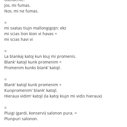
Jos, mi fumas.
Nos, mi ne fumas.
○
mi sxatas tiujn mallongigojn: ekz
mi scias tion kion vi havas =
mi scias havi vi
○
La blankaj katoj kun kiuj mi promenis.
Blank' katojl kunk promenim =
Promenim kunks blank' katojl.
○
Blank' katojl kunk promenim =
Kunpromenim' blank' katojl.
Hieraux vidim' katojl (la katoj kiujn mi vidis hieraux)
○
Pluigi (gardi, konservi) salonon pura. =
Plunpuri salonon.