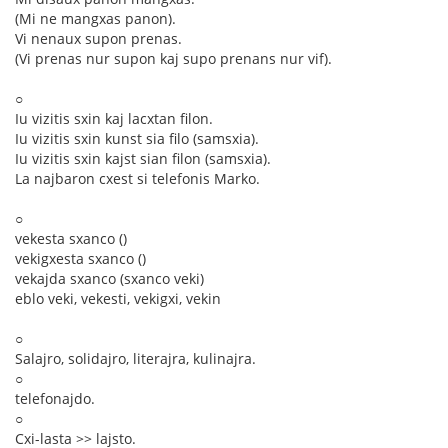
(Mi ne mangxas panon).
Vi nenaux supon prenas.
(Vi prenas nur supon kaj supo prenans nur vif).
○
Iu vizitis sxin kaj lacxtan filon.
Iu vizitis sxin kunst sia filo (samsxia).
Iu vizitis sxin kajst sian filon (samsxia).
La najbaron cxest si telefonis Marko.
○
vekesta sxanco ()
vekigxesta sxanco ()
vekajda sxanco (sxanco veki)
eblo veki, vekesti, vekigxi, vekin
○
Salajro, solidajro, literajra, kulinajra.
○
telefonajdo.
○
Cxi-lasta >> lajsto.