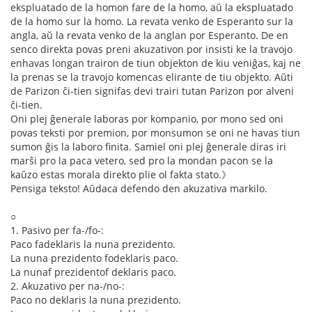
ekspluatado de la homon fare de la homo, aŭ la ekspluatado
de la homo sur la homo. La revata venko de Esperanto sur la
angla, aŭ la revata venko de la anglan por Esperanto. De en
senco direkta povas preni akuzativon por insisti ke la travojo
enhavas longan trairon de tiun objekton de kiu veniĝas, kaj ne
la prenas se la travojo komencas elirante de tiu objekto. Aŭti
de Parizon ĉi-tien signifas devi trairi tutan Parizon por alveni
ĉi-tien.
Oni plej ĝenerale laboras por kompanio, por mono sed oni
povas teksti por premion, por monsumon se oni ne havas tiun
sumon ĝis la laboro finita. Samiel oni plej ĝenerale diras iri
marŝi pro la paca vetero, sed pro la mondan pacon se la
kaŭzo estas morala direkto plie ol fakta stato.》
Pensiga teksto! Aŭdaca defendo den akuzativa markilo.
○
1. Pasivo per fa-/fo-:
Paco fadeklaris la nuna prezidento.
La nuna prezidento fodeklaris paco.
La nunaf prezidentof deklaris paco.
2. Akuzativo per na-/no-:
Paco no deklaris la nuna prezidento.