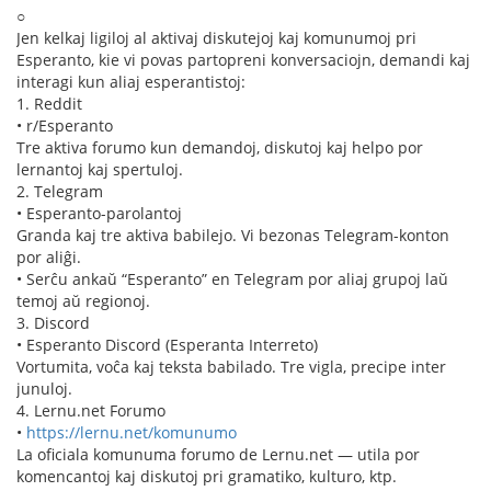
○
Jen kelkaj ligiloj al aktivaj diskutejoj kaj komunumoj pri
Esperanto, kie vi povas partopreni konversaciojn, demandi kaj
interagi kun aliaj esperantistoj:
1. Reddit
• r/Esperanto
Tre aktiva forumo kun demandoj, diskutoj kaj helpo por
lernantoj kaj spertuloj.
2. Telegram
• Esperanto-parolantoj
Granda kaj tre aktiva babilejo. Vi bezonas Telegram-konton
por aliĝi.
• Serĉu ankaŭ “Esperanto” en Telegram por aliaj grupoj laŭ
temoj aŭ regionoj.
3. Discord
• Esperanto Discord (Esperanta Interreto)
Vortumita, voĉa kaj teksta babilado. Tre vigla, precipe inter
junuloj.
4. Lernu.net Forumo
•
https://lernu.net/komunumo
La oficiala komunuma forumo de Lernu.net — utila por
komencantoj kaj diskutoj pri gramatiko, kulturo, ktp.