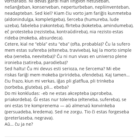
vortfarado. Ni devas gardi nian lingvon netuŝeban,
neŝanĝeban, konserveban, neperturbeban, nepliinventeban,
neadapteban. Sed kiel? Kiam ĉiu vorto jam fariĝis kunmeteba
(aldonindulga, kompletigeba), ŝerceba (humureba, lude
uzeba), fabeleba (rakonteba), flirteba (koketeba, amindumeba),
eĉ protesteba (rezisteba, kontraŭdireba), nia rezisto estas
rideba (mokeba, absurdeca).
Cetere, kial ne “ebla” estu “eba” (ofta, probabla)? Ĉu la sufero
mem estas sufereba (elteneba, traviveba), kaj la morto simple
eba (veneba, neeviteba)? Ĉu ni nun vivas en universo plene
ironieba (satireba, parodieba)?
Sed haltu! Ĉu mi devus esti serioza, ne ŝercema? Mi ebe
riskas fariĝi mem mokeba (prirideba, ofendeba). Kaj tamen…
ĉiu frazo, kiun mi verkas, iĝas pli glatflua, pli trinkeba
(sorbeba, gluteba), pli… ebeba?
Do mi konkludas: -eb ne estas akcepteba (aprobeba,
priakordeba). Ĝi estas nur tolereba (elteneba, sufereba), se
oni estas tre komprenema — aŭ almenaŭ konvinkeba
(persuadeba, kredema). Sed ne zorgu. Tio ĉi estas forgeseba
(preterlaseba, negrava).
Aŭ… ĉu ja ne?