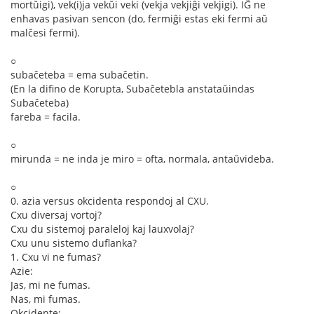
mortŭigi), vek(i)ja vekŭi veki (vekja vekjiĝi vekjigi). IĜ ne
enhavas pasivan sencon (do, fermiĝi estas eki fermi aŭ
malĉesi fermi).
○
subaĉeteba = ema subaĉetin.
(En la difino de Korupta, Subaĉetebla anstataŭindas
Subaĉeteba)
fareba = facila.
○
mirunda = ne inda je miro = ofta, normala, antaŭvideba.
○
0. azia versus okcidenta respondoj al CXU.
Cxu diversaj vortoj?
Cxu du sistemoj paraleloj kaj lauxvolaj?
Cxu unu sistemo duflanka?
1. Cxu vi ne fumas?
Azie:
Jas, mi ne fumas.
Nas, mi fumas.
Okcidente: