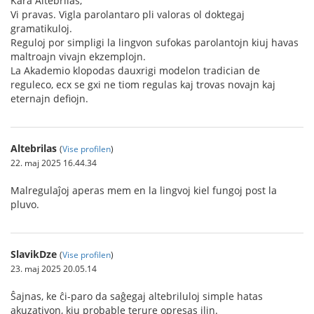
Kara Altebrilas,
Vi pravas. Vigla parolantaro pli valoras ol doktegaj
gramatikuloj.
Reguloj por simpligi la lingvon sufokas parolantojn kiuj havas
maltroajn vivajn ekzemplojn.
La Akademio klopodas dauxrigi modelon tradician de
reguleco, ecx se gxi ne tiom regulas kaj trovas novajn kaj
eternajn defiojn.
Altebrilas
(
Vise profilen
)
22. maj 2025 16.44.34
Malregulaĵoj aperas mem en la lingvoj kiel fungoj post la
pluvo.
SlavikDze
(
Vise profilen
)
23. maj 2025 20.05.14
Ŝajnas, ke ĉi-paro da saĝegaj altebriluloj simple hatas
akuzativon, kiu probable terure opresas ilin.