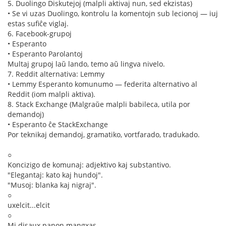
5. Duolingo Diskutejoj (malpli aktivaj nun, sed ekzistas)
• Se vi uzas Duolingo, kontrolu la komentojn sub lecionoj — iuj
estas sufiĉe viglaj.
6. Facebook-grupoj
• Esperanto
• Esperanto Parolantoj
Multaj grupoj laŭ lando, temo aŭ lingva nivelo.
7. Reddit alternativa: Lemmy
• Lemmy Esperanto komunumo — federita alternativo al
Reddit (iom malpli aktiva).
8. Stack Exchange (Malgraŭe malpli babileca, utila por
demandoj)
• Esperanto ĉe StackExchange
Por teknikaj demandoj, gramatiko, vortfarado, tradukado.
○
Koncizigo de komunaj: adjektivo kaj substantivo.
"Elegantaj: kato kaj hundoj".
"Musoj: blanka kaj nigraj".
○
uxelcit...elcit
○
Mi disaux panon mangxas.