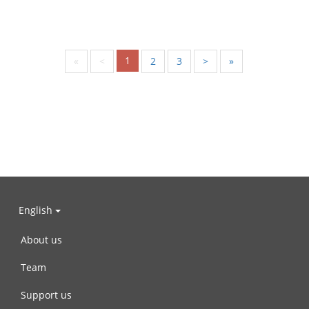
1
«
<
2
3
>
»
English
About us
Team
Support us