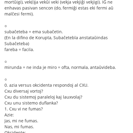
mortŭigi), vek(i)ja vekŭi veki (vekja vekjiĝi vekjigi). IĜ ne
enhavas pasivan sencon (do, fermiĝi estas eki fermi aŭ
malĉesi fermi).
○
subaĉeteba = ema subaĉetin.
(En la difino de Korupta, Subaĉetebla anstataŭindas
Subaĉeteba)
fareba = facila.
○
mirunda = ne inda je miro = ofta, normala, antaŭvideba.
○
0. azia versus okcidenta respondoj al CXU.
Cxu diversaj vortoj?
Cxu du sistemoj paraleloj kaj lauxvolaj?
Cxu unu sistemo duflanka?
1. Cxu vi ne fumas?
Azie:
Jas, mi ne fumas.
Nas, mi fumas.
Okcidente: