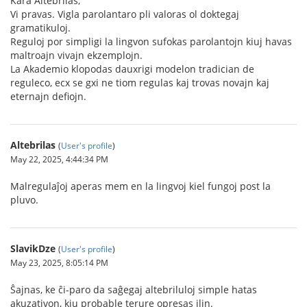
Kara Altebrilas,
Vi pravas. Vigla parolantaro pli valoras ol doktegaj
gramatikuloj.
Reguloj por simpligi la lingvon sufokas parolantojn kiuj havas
maltroajn vivajn ekzemplojn.
La Akademio klopodas dauxrigi modelon tradician de
reguleco, ecx se gxi ne tiom regulas kaj trovas novajn kaj
eternajn defiojn.
Altebrilas
(
User's profile
)
May 22, 2025, 4:44:34 PM
Malregulaĵoj aperas mem en la lingvoj kiel fungoj post la
pluvo.
SlavikDze
(
User's profile
)
May 23, 2025, 8:05:14 PM
Ŝajnas, ke ĉi-paro da saĝegaj altebriluloj simple hatas
akuzativon, kiu probable terure opresas ilin.