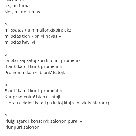
Jos, mi fumas.
Nos, mi ne fumas.
○
mi sxatas tiujn mallongigojn: ekz
mi scias tion kion vi havas =
mi scias havi vi
○
La blankaj katoj kun kiuj mi promenis.
Blank' katojl kunk promenim =
Promenim kunks blank' katojl.
○
Blank' katojl kunk promenim =
Kunpromenim' blank' katojl.
Hieraux vidim' katojl (la katoj kiujn mi vidis hieraux)
○
Pluigi (gardi, konservi) salonon pura. =
Plunpuri salonon.