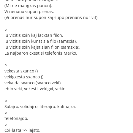
(Mi ne mangxas panon).
Vi nenaux supon prenas.
(Vi prenas nur supon kaj supo prenans nur vif).
○
Iu vizitis sxin kaj lacxtan filon.
Iu vizitis sxin kunst sia filo (samsxia).
Iu vizitis sxin kajst sian filon (samsxia).
La najbaron cxest si telefonis Marko.
○
vekesta sxanco ()
vekigxesta sxanco ()
vekajda sxanco (sxanco veki)
eblo veki, vekesti, vekigxi, vekin
○
Salajro, solidajro, literajra, kulinajra.
○
telefonajdo.
○
Cxi-lasta >> lajsto.