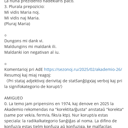
La nuna prezidento nadeklaris paco.
3. Plurala prepozicio:
Mi vidis Maria noj.
Mi vidis naj Maria.
(Pluraj Maria)
○
Dungons mi dank vi.
Maldungins mi maldank ili.
Maldanki ion negativan al iu.
○
Komentarioj pri AdE
https://sezonoj.ru/2025/02/akademio-26/
Resumoj kaj miaj reagoj:
《Pri stataj adjektivoj derivitaj de statŝanĝ(igx)aj verboj kaj pri
la signifokategorio de korupt/》
AMIGUEO
0. La temo jam pripensins en 1974, kaj denove en 2025 la
Akademio rekomendas na "korektita/ĝusta" anstataŭ "korekta"
(same por vek/a, ferm/a, fiks/a ktp). Nur korupt/a estas
speciala: la radikalkategorio ŝanĝiĝas al noma. La difino de
konfuz/a estas tielm konfuza aŭ konfuziga, ke malfacilas