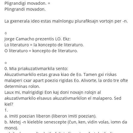
Pligrandigi movadon. =
Plingrandi movadon.
La gxenerala ideo estas malnlongu plurafiksajn vortojn per -n.
○
Jorge Camacho prezentis LO. Ekz:
Lo literaturo = la koncepto de literaturo.
O literaturo = koncepto de literaturo.
○
0. Mia priakuzativmarkila sento:
Akuzativmarkilo estas grava kiao de Eo. Tamen gxi riskas
malaperi cxar apart poezio rigidas Eo. Alivorte, la ordo tre ofte
determinas rolon.
Laux mi, malrigidigi Eon kaj doni novajn rolojn al
akuzativmarkilo elsavus akuzativmarkilon el malapero. Sed
kiel?
1.
a. Imiti poezian liberon (liberon imiti poezian).
b. Metej -n kieleble senescepte (ĉun, ken, vidin volas, iomn da
mono).