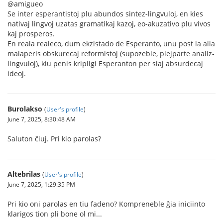
@amigueo
Se inter esperantistoj plu abundos sintez-lingvuloj, en kies
nativaj lingvoj uzatas gramatikaj kazoj, eo-akuzativo plu vivos
kaj prosperos.
En reala realeco, dum ekzistado de Esperanto, unu post la alia
malaperis obskurecaj reformistoj (supozeble, plejparte analiz-
lingvuloj), kiu penis kripligi Esperanton per siaj absurdecaj
ideoj.
Burolakso
(
User's profile
)
June 7, 2025, 8:30:48 AM
Saluton ĉiuj. Pri kio parolas?
Altebrilas
(
User's profile
)
June 7, 2025, 1:29:35 PM
Pri kio oni parolas en tiu fadeno? Kompreneble ĝia iniciinto
klarigos tion pli bone ol mi...