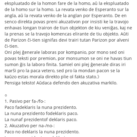
ekspluatado de la homon fare de la homo, aŭ la ekspluatado
de la homo sur la homo. La revata venko de Esperanto sur la
angla, aŭ la revata venko de la anglan por Esperanto. De en
senco direkta povas preni akuzativon por insisti ke la travojo
enhavas longan trairon de tiun objekton de kiu veniĝas, kaj ne
la prenas se la travojo komencas elirante de tiu objekto. Aŭti
de Parizon ĉi-tien signifas devi trairi tutan Parizon por alveni
ĉi-tien.
Oni plej ĝenerale laboras por kompanio, por mono sed oni
povas teksti por premion, por monsumon se oni ne havas tiun
sumon ĝis la laboro finita. Samiel oni plej ĝenerale diras iri
marŝi pro la paca vetero, sed pro la mondan pacon se la
kaŭzo estas morala direkto plie ol fakta stato.》
Pensiga teksto! Aŭdaca defendo den akuzativa markilo.
○
1. Pasivo per fa-/fo-:
Paco fadeklaris la nuna prezidento.
La nuna prezidento fodeklaris paco.
La nunaf prezidentof deklaris paco.
2. Akuzativo per na-/no-:
Paco no deklaris la nuna prezidento.