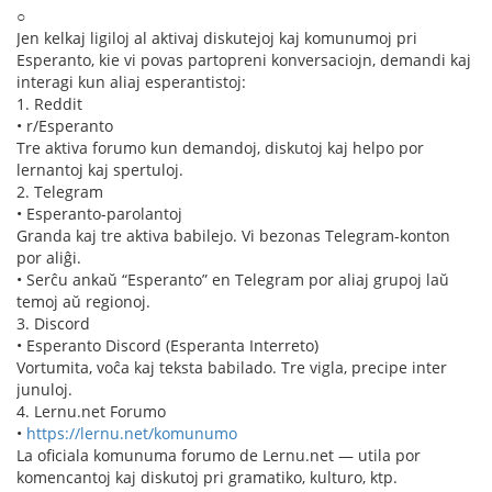
○
Jen kelkaj ligiloj al aktivaj diskutejoj kaj komunumoj pri
Esperanto, kie vi povas partopreni konversaciojn, demandi kaj
interagi kun aliaj esperantistoj:
1. Reddit
• r/Esperanto
Tre aktiva forumo kun demandoj, diskutoj kaj helpo por
lernantoj kaj spertuloj.
2. Telegram
• Esperanto-parolantoj
Granda kaj tre aktiva babilejo. Vi bezonas Telegram-konton
por aliĝi.
• Serĉu ankaŭ “Esperanto” en Telegram por aliaj grupoj laŭ
temoj aŭ regionoj.
3. Discord
• Esperanto Discord (Esperanta Interreto)
Vortumita, voĉa kaj teksta babilado. Tre vigla, precipe inter
junuloj.
4. Lernu.net Forumo
•
https://lernu.net/komunumo
La oficiala komunuma forumo de Lernu.net — utila por
komencantoj kaj diskutoj pri gramatiko, kulturo, ktp.