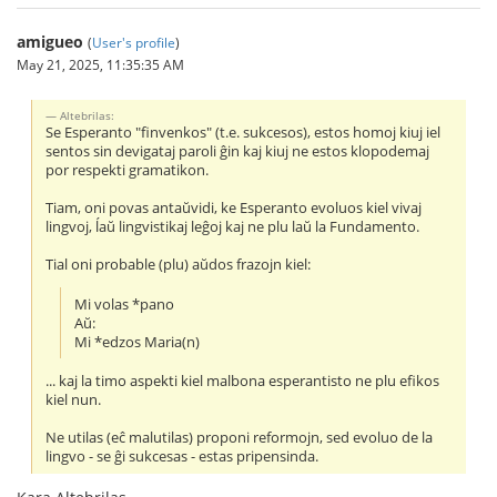
amigueo
(
User's profile
)
May 21, 2025, 11:35:35 AM
Altebrilas:
Se Esperanto "finvenkos" (t.e. sukcesos), estos homoj kiuj iel
sentos sin devigataj paroli ĝin kaj kiuj ne estos klopodemaj
por respekti gramatikon.
Tiam, oni povas antaŭvidi, ke Esperanto evoluos kiel vivaj
lingvoj, ĺaŭ lingvistikaj leĝoj kaj ne plu laŭ la Fundamento.
Tial oni probable (plu) aŭdos frazojn kiel:
Mi volas *pano
Aŭ:
Mi *edzos Maria(n)
... kaj la timo aspekti kiel malbona esperantisto ne plu efikos
kiel nun.
Ne utilas (eĉ malutilas) proponi reformojn, sed evoluo de la
lingvo - se ĝi sukcesas - estas pripensinda.