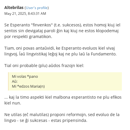
Altebrilas
(
User's profile
)
May 21, 2025, 8:43:31 AM
Se Esperanto "finvenkos" (t.e. sukcesos), estos homoj kiuj iel
sentos sin devigataj paroli ĝin kaj kiuj ne estos klopodemaj
por respekti gramatikon.
Tiam, oni povas antaŭvidi, ke Esperanto evoluos kiel vivaj
lingvoj, ĺaŭ lingvistikaj leĝoj kaj ne plu laŭ la Fundamento.
Tial oni probable (plu) aŭdos frazojn kiel:
Mi volas *pano
Aŭ:
Mi *edzos Maria(n)
... kaj la timo aspekti kiel malbona esperantisto ne plu efikos
kiel nun.
Ne utilas (eĉ malutilas) proponi reformojn, sed evoluo de la
lingvo - se ĝi sukcesas - estas pripensinda.