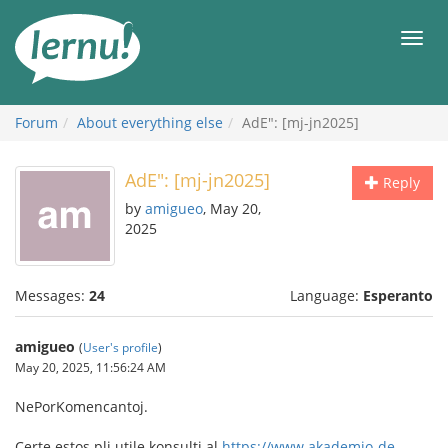
Skip
to
Men
the
content
Forum
About everything else
AdE": [mj-jn2025]
AdE": [mj-jn2025]
Reply
by
amigueo
, May 20,
2025
Messages:
24
Language:
Esperanto
amigueo
(
User's profile
)
May 20, 2025, 11:56:24 AM
NePorKomencantoj.
Certe estos pli utile konsulti al
https://www.akademio-de-