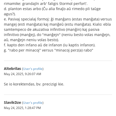
rimamike: grandajln arb' faligis ŝtormol perfort'.
d. planton estas arbo (Ĉu alia finaĵo aŭ rimedo pli taŭge
agus?).
e. Pasivaj specialaj formoj: ĝi manĝans (estas manĝata) versus
mangej (esti manĝata) kaj manĝeŭ (estu manĝata). Kialo: ebla
samtempeco de akuzativa infinitivo (manĝin) kaj pasiva
infinitivo (manĝej), do "manĝejn" (neniu besto volas manĝejn,
aŭ, manĝejn neniu volas besto).
f. kapto den infano aŭ de infanon (iu kaptis infanon).
g. "rabo per minacoj" versus "minacoj perz(a) rabo"
Altebrilas
(
User's profile
)
May 24, 2025, 9:26:07 AM
Se io korektendas, bv. precizigi kie.
SlavikDze
(
User's profile
)
May 24, 2025, 1:28:47 PM