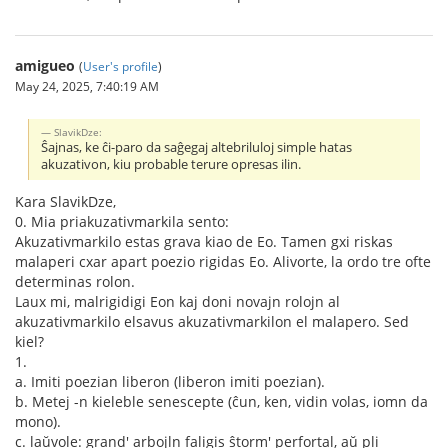
amigueo
(
User's profile
)
May 24, 2025, 7:40:19 AM
SlavikDze:
Ŝajnas, ke ĉi-paro da saĝegaj altebriluloj simple hatas
akuzativon, kiu probable terure opresas ilin.
Kara SlavikDze,
0. Mia priakuzativmarkila sento:
Akuzativmarkilo estas grava kiao de Eo. Tamen gxi riskas
malaperi cxar apart poezio rigidas Eo. Alivorte, la ordo tre ofte
determinas rolon.
Laux mi, malrigidigi Eon kaj doni novajn rolojn al
akuzativmarkilo elsavus akuzativmarkilon el malapero. Sed
kiel?
1.
a. Imiti poezian liberon (liberon imiti poezian).
b. Metej -n kieleble senescepte (ĉun, ken, vidin volas, iomn da
mono).
c. laŭvole: grand' arbojln faligis ŝtorm' perfortal, aŭ pli