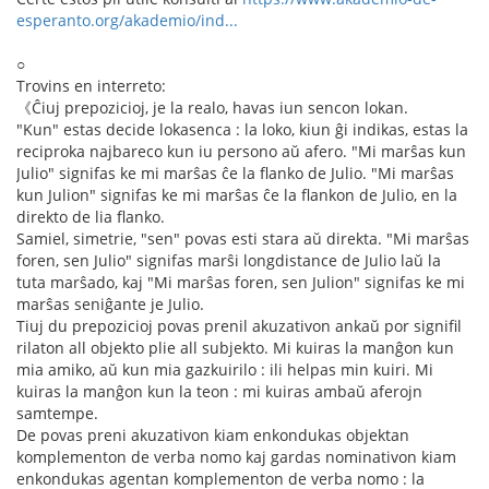
esperanto.org/akademio/ind...
○
Trovins en interreto:
《Ĉiuj prepozicioj, je la realo, havas iun sencon lokan.
"Kun" estas decide lokasenca : la loko, kiun ĝi indikas, estas la
reciproka najbareco kun iu persono aŭ afero. "Mi marŝas kun
Julio" signifas ke mi marŝas ĉe la flanko de Julio. "Mi marŝas
kun Julion" signifas ke mi marŝas ĉe la flankon de Julio, en la
direkto de lia flanko.
Samiel, simetrie, "sen" povas esti stara aŭ direkta. "Mi marŝas
foren, sen Julio" signifas marŝi longdistance de Julio laŭ la
tuta marŝado, kaj "Mi marŝas foren, sen Julion" signifas ke mi
marŝas seniĝante je Julio.
Tiuj du prepozicioj povas prenil akuzativon ankaŭ por signifil
rilaton all objekto plie all subjekto. Mi kuiras la manĝon kun
mia amiko, aŭ kun mia gazkuirilo : ili helpas min kuiri. Mi
kuiras la manĝon kun la teon : mi kuiras ambaŭ aferojn
samtempe.
De povas preni akuzativon kiam enkondukas objektan
komplementon de verba nomo kaj gardas nominativon kiam
enkondukas agentan komplementon de verba nomo : la