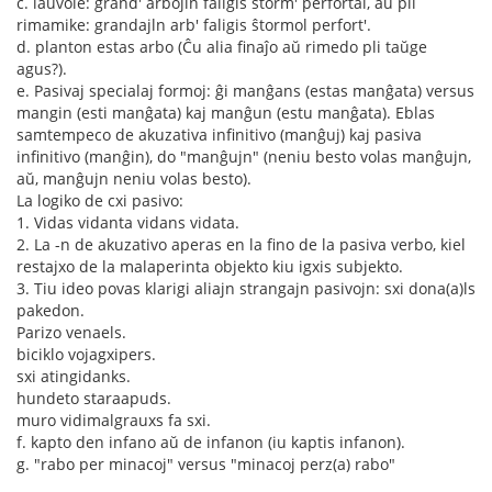
c. laŭvole: grand' arbojln faligis ŝtorm' perfortal, aŭ pli
rimamike: grandajln arb' faligis ŝtormol perfort'.
d. planton estas arbo (Ĉu alia finaĵo aŭ rimedo pli taŭge
agus?).
e. Pasivaj specialaj formoj: ĝi manĝans (estas manĝata) versus
mangin (esti manĝata) kaj manĝun (estu manĝata). Eblas
samtempeco de akuzativa infinitivo (manĝuj) kaj pasiva
infinitivo (manĝin), do "manĝujn" (neniu besto volas manĝujn,
aŭ, manĝujn neniu volas besto).
La logiko de cxi pasivo:
1. Vidas vidanta vidans vidata.
2. La -n de akuzativo aperas en la fino de la pasiva verbo, kiel
restajxo de la malaperinta objekto kiu igxis subjekto.
3. Tiu ideo povas klarigi aliajn strangajn pasivojn: sxi dona(a)ls
pakedon.
Parizo venaels.
biciklo vojagxipers.
sxi atingidanks.
hundeto staraapuds.
muro vidimalgrauxs fa sxi.
f. kapto den infano aŭ de infanon (iu kaptis infanon).
g. "rabo per minacoj" versus "minacoj perz(a) rabo"