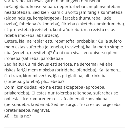
vortfarado. Ni devas gardi nian lingvon netuŝeban,
neŝanĝeban, konserveban, neperturbeban, nepliinventeban,
neadapteban. Sed kiel? Kiam ĉiu vorto jam fariĝis kunmeteba
(aldonindulga, kompletigeba), ŝerceba (humureba, lude
uzeba), fabeleba (rakonteba), flirteba (koketeba, amindumeba),
eĉ protesteba (rezisteba, kontraŭdireba), nia rezisto estas
rideba (mokeba, absurdeca).
Cetere, kial ne “ebla” estu “eba” (ofta, probabla)? Ĉu la sufero
mem estas sufereba (elteneba, traviveba), kaj la morto simple
eba (veneba, neeviteba)? Ĉu ni nun vivas en universo plene
ironieba (satireba, parodieba)?
Sed haltu! Ĉu mi devus esti serioza, ne ŝercema? Mi ebe
riskas fariĝi mem mokeba (prirideba, ofendeba). Kaj tamen…
ĉiu frazo, kiun mi verkas, iĝas pli glatflua, pli trinkeba
(sorbeba, gluteba), pli… ebeba?
Do mi konkludas: -eb ne estas akcepteba (aprobeba,
priakordeba). Ĝi estas nur tolereba (elteneba, sufereba), se
oni estas tre komprenema — aŭ almenaŭ konvinkeba
(persuadeba, kredema). Sed ne zorgu. Tio ĉi estas forgeseba
(preterlaseba, negrava).
Aŭ… ĉu ja ne?