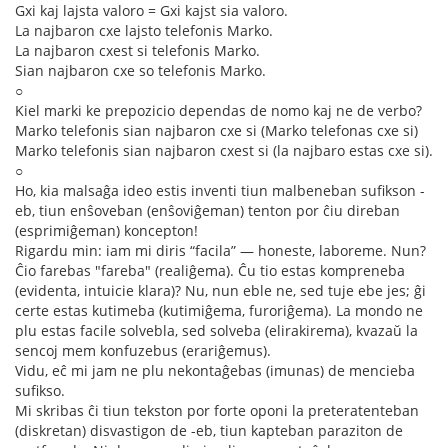
Gxi kaj lajsta valoro = Gxi kajst sia valoro.
La najbaron cxe lajsto telefonis Marko.
La najbaron cxest si telefonis Marko.
Sian najbaron cxe so telefonis Marko.
○
Kiel marki ke prepozicio dependas de nomo kaj ne de verbo?
Marko telefonis sian najbaron cxe si (Marko telefonas cxe si)
Marko telefonis sian najbaron cxest si (la najbaro estas cxe si).
○
Ho, kia malsaĝa ideo estis inventi tiun malbeneban sufikson -
eb, tiun enŝoveban (enŝoviĝeman) tenton por ĉiu direban
(esprimiĝeman) koncepton!
Rigardu min: iam mi diris “facila” — honeste, laboreme. Nun?
Ĉio farebas "fareba" (realiĝema). Ĉu tio estas kompreneba
(evidenta, intuicie klara)? Nu, nun eble ne, sed tuje ebe jes; ĝi
certe estas kutimeba (kutimiĝema, furoriĝema). La mondo ne
plu estas facile solvebla, sed solveba (elirakirema), kvazaŭ la
sencoj mem konfuzebus (erariĝemus).
Vidu, eĉ mi jam ne plu nekontaĝebas (imunas) de mencieba
sufikso.
Mi skribas ĉi tiun tekston por forte oponi la preteratenteban
(diskretan) disvastigon de -eb, tiun kapteban paraziton de