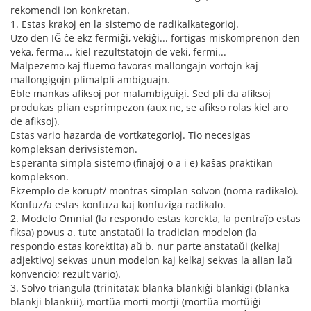
rekomendi ion konkretan.
1. Estas krakoj en la sistemo de radikalkategorioj.
Uzo den IĜ ĉe ekz fermiĝi, vekiĝi... fortigas miskomprenon den
veka, ferma... kiel rezultstatojn de veki, fermi...
Malpezemo kaj fluemo favoras mallongajn vortojn kaj
mallongigojn plimalpli ambiguajn.
Eble mankas afiksoj por malambiguigi. Sed pli da afiksoj
produkas plian esprimpezon (aux ne, se afikso rolas kiel aro
de afiksoj).
Estas vario hazarda de vortkategorioj. Tio necesigas
kompleksan derivsistemon.
Esperanta simpla sistemo (finaĵoj o a i e) kaŝas praktikan
komplekson.
Ekzemplo de korupt/ montras simplan solvon (noma radikalo).
Konfuz/a estas konfuza kaj konfuziga radikalo.
2. Modelo Omnial (la respondo estas korekta, la pentraĵo estas
fiksa) povus a. tute anstataŭi la tradician modelon (la
respondo estas korektita) aŭ b. nur parte anstataŭi (kelkaj
adjektivoj sekvas unun modelon kaj kelkaj sekvas la alian laŭ
konvencio; rezult vario).
3. Solvo triangula (trinitata): blanka blankiĝi blankigi (blanka
blankji blankŭi), mortŭa morti mortji (mortŭa mortŭiĝi