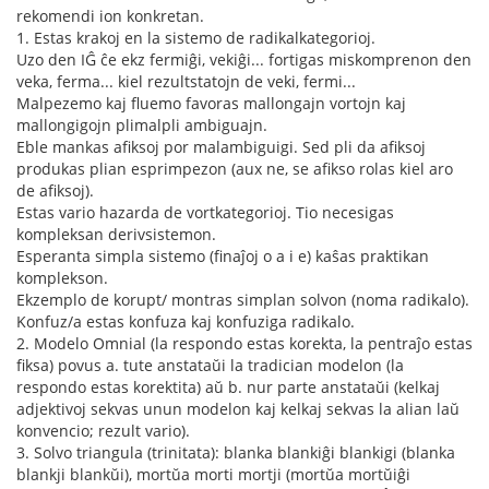
rekomendi ion konkretan.
1. Estas krakoj en la sistemo de radikalkategorioj.
Uzo den IĜ ĉe ekz fermiĝi, vekiĝi... fortigas miskomprenon den
veka, ferma... kiel rezultstatojn de veki, fermi...
Malpezemo kaj fluemo favoras mallongajn vortojn kaj
mallongigojn plimalpli ambiguajn.
Eble mankas afiksoj por malambiguigi. Sed pli da afiksoj
produkas plian esprimpezon (aux ne, se afikso rolas kiel aro
de afiksoj).
Estas vario hazarda de vortkategorioj. Tio necesigas
kompleksan derivsistemon.
Esperanta simpla sistemo (finaĵoj o a i e) kaŝas praktikan
komplekson.
Ekzemplo de korupt/ montras simplan solvon (noma radikalo).
Konfuz/a estas konfuza kaj konfuziga radikalo.
2. Modelo Omnial (la respondo estas korekta, la pentraĵo estas
fiksa) povus a. tute anstataŭi la tradician modelon (la
respondo estas korektita) aŭ b. nur parte anstataŭi (kelkaj
adjektivoj sekvas unun modelon kaj kelkaj sekvas la alian laŭ
konvencio; rezult vario).
3. Solvo triangula (trinitata): blanka blankiĝi blankigi (blanka
blankji blankŭi), mortŭa morti mortji (mortŭa mortŭiĝi