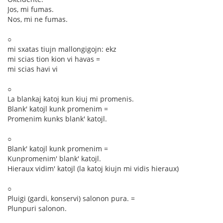
Jos, mi fumas.
Nos, mi ne fumas.
○
mi sxatas tiujn mallongigojn: ekz
mi scias tion kion vi havas =
mi scias havi vi
○
La blankaj katoj kun kiuj mi promenis.
Blank' katojl kunk promenim =
Promenim kunks blank' katojl.
○
Blank' katojl kunk promenim =
Kunpromenim' blank' katojl.
Hieraux vidim' katojl (la katoj kiujn mi vidis hieraux)
○
Pluigi (gardi, konservi) salonon pura. =
Plunpuri salonon.