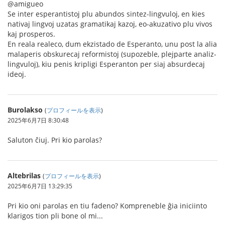
@amigueo
Se inter esperantistoj plu abundos sintez-lingvuloj, en kies
nativaj lingvoj uzatas gramatikaj kazoj, eo-akuzativo plu vivos
kaj prosperos.
En reala realeco, dum ekzistado de Esperanto, unu post la alia
malaperis obskurecaj reformistoj (supozeble, plejparte analiz-
lingvuloj), kiu penis kripligi Esperanton per siaj absurdecaj
ideoj.
Burolakso
(
プロフィールを表示
)
2025年6月7日 8:30:48
Saluton ĉiuj. Pri kio parolas?
Altebrilas
(
プロフィールを表示
)
2025年6月7日 13:29:35
Pri kio oni parolas en tiu fadeno? Kompreneble ĝia iniciinto
klarigos tion pli bone ol mi...