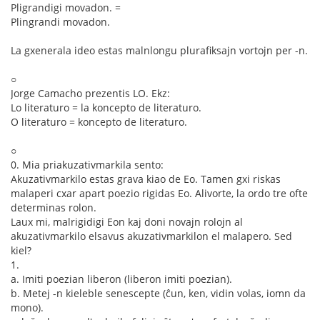
Pligrandigi movadon. =
Plingrandi movadon.
La gxenerala ideo estas malnlongu plurafiksajn vortojn per -n.
○
Jorge Camacho prezentis LO. Ekz:
Lo literaturo = la koncepto de literaturo.
O literaturo = koncepto de literaturo.
○
0. Mia priakuzativmarkila sento:
Akuzativmarkilo estas grava kiao de Eo. Tamen gxi riskas
malaperi cxar apart poezio rigidas Eo. Alivorte, la ordo tre ofte
determinas rolon.
Laux mi, malrigidigi Eon kaj doni novajn rolojn al
akuzativmarkilo elsavus akuzativmarkilon el malapero. Sed
kiel?
1.
a. Imiti poezian liberon (liberon imiti poezian).
b. Metej -n kieleble senescepte (ĉun, ken, vidin volas, iomn da
mono).