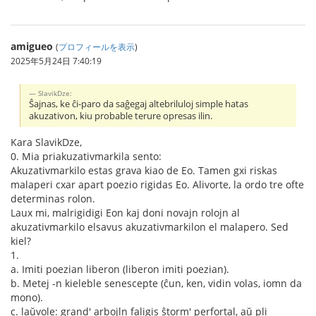
amigueo
(
プロフィールを表示
)
2025年5月24日 7:40:19
SlavikDze:
Ŝajnas, ke ĉi-paro da saĝegaj altebriluloj simple hatas
akuzativon, kiu probable terure opresas ilin.
Kara SlavikDze,
0. Mia priakuzativmarkila sento:
Akuzativmarkilo estas grava kiao de Eo. Tamen gxi riskas
malaperi cxar apart poezio rigidas Eo. Alivorte, la ordo tre ofte
determinas rolon.
Laux mi, malrigidigi Eon kaj doni novajn rolojn al
akuzativmarkilo elsavus akuzativmarkilon el malapero. Sed
kiel?
1.
a. Imiti poezian liberon (liberon imiti poezian).
b. Metej -n kieleble senescepte (ĉun, ken, vidin volas, iomn da
mono).
c. laŭvole: grand' arbojln faligis ŝtorm' perfortal, aŭ pli