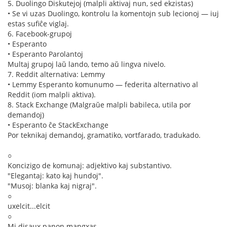
5. Duolingo Diskutejoj (malpli aktivaj nun, sed ekzistas)
• Se vi uzas Duolingo, kontrolu la komentojn sub lecionoj — iuj
estas sufiĉe viglaj.
6. Facebook-grupoj
• Esperanto
• Esperanto Parolantoj
Multaj grupoj laŭ lando, temo aŭ lingva nivelo.
7. Reddit alternativa: Lemmy
• Lemmy Esperanto komunumo — federita alternativo al
Reddit (iom malpli aktiva).
8. Stack Exchange (Malgraŭe malpli babileca, utila por
demandoj)
• Esperanto ĉe StackExchange
Por teknikaj demandoj, gramatiko, vortfarado, tradukado.
○
Koncizigo de komunaj: adjektivo kaj substantivo.
"Elegantaj: kato kaj hundoj".
"Musoj: blanka kaj nigraj".
○
uxelcit...elcit
○
Mi disaux panon mangxas.