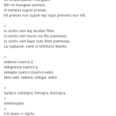
(Mi ne mangxas panon).
Vi nenaux supon prenas.
(Vi prenas nur supon kaj supo prenans nur vif).
○
Iu vizitis sxin kaj lacxtan filon.
Iu vizitis sxin kunst sia filo (samsxia).
Iu vizitis sxin kajst sian filon (samsxia).
La najbaron cxest si telefonis Marko.
○
vekesta sxanco ()
vekigxesta sxanco ()
vekajda sxanco (sxanco veki)
eblo veki, vekesti, vekigxi, vekin
○
Salajro, solidajro, literajra, kulinajra.
○
telefonajdo.
○
Cxi-lasta >> lajsto.