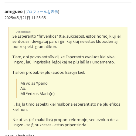
amigueo
(
プロフィールを表示
)
2025年5月21日 11:35:35
Altebrilas:
Se Esperanto "finvenkos" (t.e. sukcesos), estos homoj kiuj iel
sentos sin devigataj paroli ĝin kaj kiuj ne estos klopodemaj
por respekti gramatikon.
Tiam, oni povas antaŭvidi, ke Esperanto evoluos kiel vivaj
lingvoj, ĺaŭ lingvistikaj leĝoj kaj ne plu laŭ la Fundamento.
Tial oni probable (plu) aŭdos frazojn kiel:
Mi volas *pano
Aŭ:
Mi *edzos Maria(n)
... kaj la timo aspekti kiel malbona esperantisto ne plu efikos
kiel nun.
Ne utilas (eĉ malutilas) proponi reformojn, sed evoluo de la
lingvo - se ĝi sukcesas - estas pripensinda.