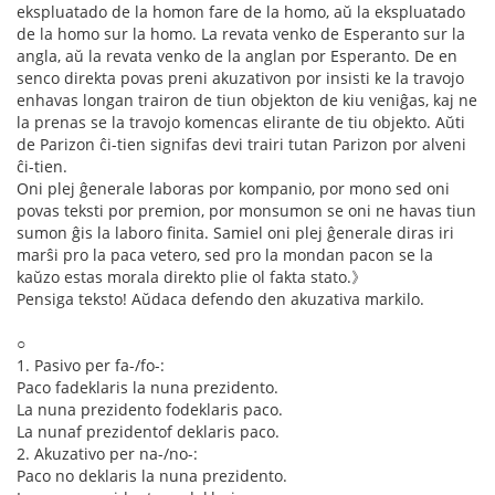
ekspluatado de la homon fare de la homo, aŭ la ekspluatado
de la homo sur la homo. La revata venko de Esperanto sur la
angla, aŭ la revata venko de la anglan por Esperanto. De en
senco direkta povas preni akuzativon por insisti ke la travojo
enhavas longan trairon de tiun objekton de kiu veniĝas, kaj ne
la prenas se la travojo komencas elirante de tiu objekto. Aŭti
de Parizon ĉi-tien signifas devi trairi tutan Parizon por alveni
ĉi-tien.
Oni plej ĝenerale laboras por kompanio, por mono sed oni
povas teksti por premion, por monsumon se oni ne havas tiun
sumon ĝis la laboro finita. Samiel oni plej ĝenerale diras iri
marŝi pro la paca vetero, sed pro la mondan pacon se la
kaŭzo estas morala direkto plie ol fakta stato.》
Pensiga teksto! Aŭdaca defendo den akuzativa markilo.
○
1. Pasivo per fa-/fo-:
Paco fadeklaris la nuna prezidento.
La nuna prezidento fodeklaris paco.
La nunaf prezidentof deklaris paco.
2. Akuzativo per na-/no-:
Paco no deklaris la nuna prezidento.