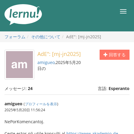
目
次
メ
へ
ニ
ュ
ー
フォーラム
その他について
AdE": [mj-jn2025]
AdE": [mj-jn2025]
回答する
amigueo
,2025年5月20
日の
メッセージ:
24
言語:
Esperanto
amigueo
(
プロフィールを表示
)
2025年5月20日 11:56:24
NePorKomencantoj.
Certe estos pli utile konsulti al
https://www.akademio-de-