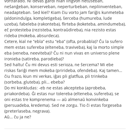
vortfarado. Ni devas gardi nian lingvon netuŝeban,
neŝanĝeban, konserveban, neperturbeban, nepliinventeban,
neadapteban. Sed kiel? Kiam ĉiu vorto jam fariĝis kunmeteba
(aldonindulga, kompletigeba), ŝerceba (humureba, lude
uzeba), fabeleba (rakonteba), flirteba (koketeba, amindumeba),
eĉ protesteba (rezisteba, kontraŭdireba), nia rezisto estas
rideba (mokeba, absurdeca).
Cetere, kial ne “ebla” estu “eba” (ofta, probabla)? Ĉu la sufero
mem estas sufereba (elteneba, traviveba), kaj la morto simple
eba (veneba, neeviteba)? Ĉu ni nun vivas en universo plene
ironieba (satireba, parodieba)?
Sed haltu! Ĉu mi devus esti serioza, ne ŝercema? Mi ebe
riskas fariĝi mem mokeba (prirideba, ofendeba). Kaj tamen…
ĉiu frazo, kiun mi verkas, iĝas pli glatflua, pli trinkeba
(sorbeba, gluteba), pli… ebeba?
Do mi konkludas: -eb ne estas akcepteba (aprobeba,
priakordeba). Ĝi estas nur tolereba (elteneba, sufereba), se
oni estas tre komprenema — aŭ almenaŭ konvinkeba
(persuadeba, kredema). Sed ne zorgu. Tio ĉi estas forgeseba
(preterlaseba, negrava).
Aŭ… ĉu ja ne?