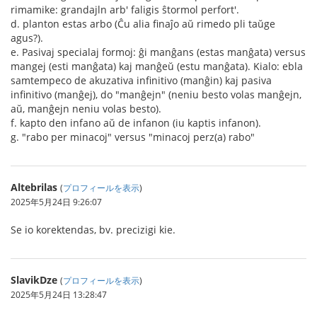
rimamike: grandajln arb' faligis ŝtormol perfort'.
d. planton estas arbo (Ĉu alia finaĵo aŭ rimedo pli taŭge
agus?).
e. Pasivaj specialaj formoj: ĝi manĝans (estas manĝata) versus
mangej (esti manĝata) kaj manĝeŭ (estu manĝata). Kialo: ebla
samtempeco de akuzativa infinitivo (manĝin) kaj pasiva
infinitivo (manĝej), do "manĝejn" (neniu besto volas manĝejn,
aŭ, manĝejn neniu volas besto).
f. kapto den infano aŭ de infanon (iu kaptis infanon).
g. "rabo per minacoj" versus "minacoj perz(a) rabo"
Altebrilas
(
プロフィールを表示
)
2025年5月24日 9:26:07
Se io korektendas, bv. precizigi kie.
SlavikDze
(
プロフィールを表示
)
2025年5月24日 13:28:47