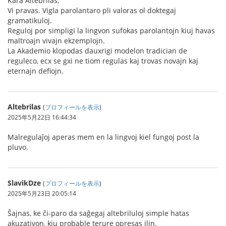
Kara Altebrilas,
Vi pravas. Vigla parolantaro pli valoras ol doktegaj
gramatikuloj.
Reguloj por simpligi la lingvon sufokas parolantojn kiuj havas
maltroajn vivajn ekzemplojn.
La Akademio klopodas dauxrigi modelon tradician de
reguleco, ecx se gxi ne tiom regulas kaj trovas novajn kaj
eternajn defiojn.
Altebrilas
(
プロフィールを表示
)
2025年5月22日 16:44:34
Malregulaĵoj aperas mem en la lingvoj kiel fungoj post la
pluvo.
SlavikDze
(
プロフィールを表示
)
2025年5月23日 20:05:14
Ŝajnas, ke ĉi-paro da saĝegaj altebriluloj simple hatas
akuzativon, kiu probable terure opresas ilin.