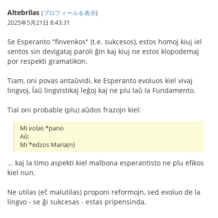
Altebrilas
(
プロフィールを表示
)
2025年5月21日 8:43:31
Se Esperanto "finvenkos" (t.e. sukcesos), estos homoj kiuj iel
sentos sin devigataj paroli ĝin kaj kiuj ne estos klopodemaj
por respekti gramatikon.
Tiam, oni povas antaŭvidi, ke Esperanto evoluos kiel vivaj
lingvoj, ĺaŭ lingvistikaj leĝoj kaj ne plu laŭ la Fundamento.
Tial oni probable (plu) aŭdos frazojn kiel:
Mi volas *pano
Aŭ:
Mi *edzos Maria(n)
... kaj la timo aspekti kiel malbona esperantisto ne plu efikos
kiel nun.
Ne utilas (eĉ malutilas) proponi reformojn, sed evoluo de la
lingvo - se ĝi sukcesas - estas pripensinda.