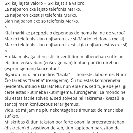
Gxi kaj lajsta valoro = Gxi kajst sia valoro.
La najbaron cxe lajsto telefonis Marko.
La najbaron cxest si telefonis Marko.
Sian najbaron cxe so telefonis Marko.
○
Kiel marki ke prepozicio dependas de nomo kaj ne de verbo?
Marko telefonis sian najbaron cxe si (Marko telefonas cxe si)
Marko telefonis sian najbaron cxest si (la najbaro estas cxe si).
○
Ho, kia malsaĝa ideo estis inventi tiun malbeneban sufikson -
eb, tiun enŝoveban (enŝoviĝeman) tenton por ĉiu direban
(esprimiĝeman) koncepton!
Rigardu min: iam mi diris “facila” — honeste, laboreme. Nun?
Ĉio farebas "fareba" (realiĝema). Ĉu tio estas kompreneba
(evidenta, intuicie klara)? Nu, nun eble ne, sed tuje ebe jes; ĝi
certe estas kutimeba (kutimiĝema, furoriĝema). La mondo ne
plu estas facile solvebla, sed solveba (elirakirema), kvazaŭ la
sencoj mem konfuzebus (erariĝemus).
Vidu, eĉ mi jam ne plu nekontaĝebas (imunas) de mencieba
sufikso.
Mi skribas ĉi tiun tekston por forte oponi la preteratenteban
(diskretan) disvastigon de -eb, tiun kapteban paraziton de