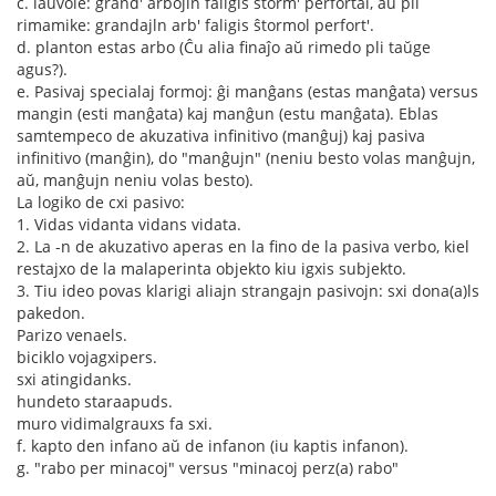
c. laŭvole: grand' arbojln faligis ŝtorm' perfortal, aŭ pli
rimamike: grandajln arb' faligis ŝtormol perfort'.
d. planton estas arbo (Ĉu alia finaĵo aŭ rimedo pli taŭge
agus?).
e. Pasivaj specialaj formoj: ĝi manĝans (estas manĝata) versus
mangin (esti manĝata) kaj manĝun (estu manĝata). Eblas
samtempeco de akuzativa infinitivo (manĝuj) kaj pasiva
infinitivo (manĝin), do "manĝujn" (neniu besto volas manĝujn,
aŭ, manĝujn neniu volas besto).
La logiko de cxi pasivo:
1. Vidas vidanta vidans vidata.
2. La -n de akuzativo aperas en la fino de la pasiva verbo, kiel
restajxo de la malaperinta objekto kiu igxis subjekto.
3. Tiu ideo povas klarigi aliajn strangajn pasivojn: sxi dona(a)ls
pakedon.
Parizo venaels.
biciklo vojagxipers.
sxi atingidanks.
hundeto staraapuds.
muro vidimalgrauxs fa sxi.
f. kapto den infano aŭ de infanon (iu kaptis infanon).
g. "rabo per minacoj" versus "minacoj perz(a) rabo"