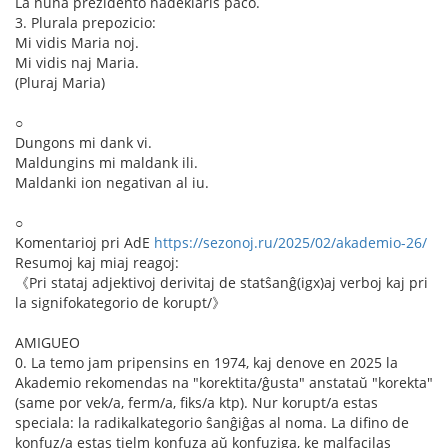
La nuna prezidento nadeklaris paco.
3. Plurala prepozicio:
Mi vidis Maria noj.
Mi vidis naj Maria.
(Pluraj Maria)
○
Dungons mi dank vi.
Maldungins mi maldank ili.
Maldanki ion negativan al iu.
○
Komentarioj pri AdE
https://sezonoj.ru/2025/02/akademio-26/
Resumoj kaj miaj reagoj:
《Pri stataj adjektivoj derivitaj de statŝanĝ(igx)aj verboj kaj pri
la signifokategorio de korupt/》
AMIGUEO
0. La temo jam pripensins en 1974, kaj denove en 2025 la
Akademio rekomendas na "korektita/ĝusta" anstataŭ "korekta"
(same por vek/a, ferm/a, fiks/a ktp). Nur korupt/a estas
speciala: la radikalkategorio ŝanĝiĝas al noma. La difino de
konfuz/a estas tielm konfuza aŭ konfuziga, ke malfacilas