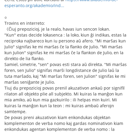
esperanto.org/akademio/ind...
○
Trovins en interreto:
《Ĉiuj prepozicioj, je la realo, havas iun sencon lokan.
"Kun" estas decide lokasenca : la loko, kiun ĝi indikas, estas la
reciproka najbareco kun iu persono aŭ afero. "Mi marŝas kun
Julio" signifas ke mi marŝas ĉe la flanko de Julio. "Mi marŝas
kun Julion" signifas ke mi marŝas ĉe la flankon de Julio, en la
direkto de lia flanko.
Samiel, simetrie, "sen" povas esti stara aŭ direkta. "Mi marŝas
foren, sen Julio" signifas marŝi longdistance de Julio laŭ la
tuta marŝado, kaj "Mi marŝas foren, sen Julion" signifas ke mi
marŝas seniĝante je Julio.
Tiuj du prepozicioj povas prenil akuzativon ankaŭ por signifil
rilaton all objekto plie all subjekto. Mi kuiras la manĝon kun
mia amiko, aŭ kun mia gazkuirilo : ili helpas min kuiri. Mi
kuiras la manĝon kun la teon : mi kuiras ambaŭ aferojn
samtempe.
De povas preni akuzativon kiam enkondukas objektan
komplementon de verba nomo kaj gardas nominativon kiam
enkondukas agentan komplementon de verba nomo : la