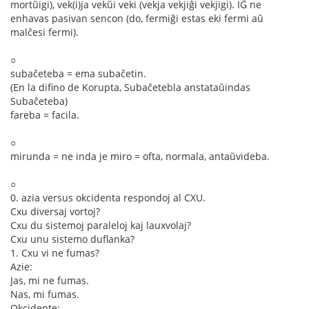
mortŭigi), vek(i)ja vekŭi veki (vekja vekjiĝi vekjigi). IĜ ne
enhavas pasivan sencon (do, fermiĝi estas eki fermi aŭ
malĉesi fermi).
○
subaĉeteba = ema subaĉetin.
(En la difino de Korupta, Subaĉetebla anstataŭindas
Subaĉeteba)
fareba = facila.
○
mirunda = ne inda je miro = ofta, normala, antaŭvideba.
○
0. azia versus okcidenta respondoj al CXU.
Cxu diversaj vortoj?
Cxu du sistemoj paraleloj kaj lauxvolaj?
Cxu unu sistemo duflanka?
1. Cxu vi ne fumas?
Azie:
Jas, mi ne fumas.
Nas, mi fumas.
Okcidente: