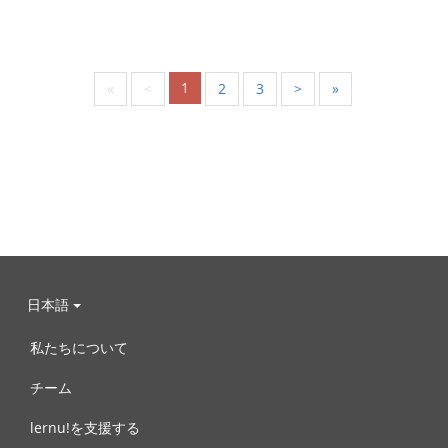
1
«
<
2
3
>
»
日本語
私たちについて
チーム
lernu!を支援する