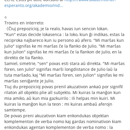
esperanto.org/akademio/ind...
○
Trovins en interreto:
《Ĉiuj prepozicioj, je la realo, havas iun sencon lokan.
"Kun" estas decide lokasenca : la loko, kiun ĝi indikas, estas la
reciproka najbareco kun iu persono aŭ afero. "Mi marŝas kun
Julio" signifas ke mi marŝas ĉe la flanko de Julio. "Mi marŝas
kun Julion" signifas ke mi marŝas ĉe la flankon de Julio, en la
direkto de lia flanko.
Samiel, simetrie, "sen" povas esti stara aŭ direkta. "Mi marŝas
foren, sen Julio" signifas marŝi longdistance de Julio laŭ la
tuta marŝado, kaj "Mi marŝas foren, sen Julion" signifas ke mi
marŝas seniĝante je Julio.
Tiuj du prepozicioj povas prenil akuzativon ankaŭ por signifil
rilaton all objekto plie all subjekto. Mi kuiras la manĝon kun
mia amiko, aŭ kun mia gazkuirilo : ili helpas min kuiri. Mi
kuiras la manĝon kun la teon : mi kuiras ambaŭ aferojn
samtempe.
De povas preni akuzativon kiam enkondukas objektan
komplementon de verba nomo kaj gardas nominativon kiam
enkondukas agentan komplementon de verba nomo : la