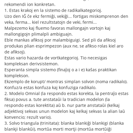
rekomendi ion konkretan.
1. Estas krakoj en la sistemo de radikalkategorioj.
Uzo den IĜ ĉe ekz fermiĝi, vekiĝi... fortigas miskomprenon den
veka, ferma... kiel rezultstatojn de veki, fermi...
Malpezemo kaj fluemo favoras mallongajn vortojn kaj
mallongigojn plimalpli ambiguajn.
Eble mankas afiksoj por malambiguigi. Sed pli da afiksoj
produkas plian esprimpezon (aux ne, se afikso rolas kiel aro
de afiksoj).
Estas vario hazarda de vortkategorioj. Tio necesigas
kompleksan derivsistemon.
Esperanta simpla sistemo (finaĵoj o a i e) kaŝas praktikan
komplekson.
Ekzemplo de korupt/ montras simplan solvon (noma radikalo).
Konfuz/a estas konfuza kaj konfuziga radikalo.
2. Modelo Omnial (la respondo estas korekta, la pentraĵo estas
fiksa) povus a. tute anstataŭi la tradician modelon (la
respondo estas korektita) aŭ b. nur parte anstataŭi (kelkaj
adjektivoj sekvas unun modelon kaj kelkaj sekvas la alian laŭ
konvencio; rezult vario).
3. Solvo triangula (trinitata): blanka blankiĝi blankigi (blanka
blankji blankŭi), mortŭa morti mortji (mortŭa mortŭiĝi