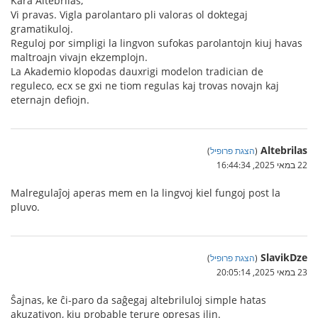
Kara Altebrilas,
Vi pravas. Vigla parolantaro pli valoras ol doktegaj
gramatikuloj.
Reguloj por simpligi la lingvon sufokas parolantojn kiuj havas
maltroajn vivajn ekzemplojn.
La Akademio klopodas dauxrigi modelon tradician de
reguleco, ecx se gxi ne tiom regulas kaj trovas novajn kaj
eternajn defiojn.
Altebrilas
(
הצגת פרופיל
)
22 במאי 2025, 16:44:34
Malregulaĵoj aperas mem en la lingvoj kiel fungoj post la
pluvo.
SlavikDze
(
הצגת פרופיל
)
23 במאי 2025, 20:05:14
Ŝajnas, ke ĉi-paro da saĝegaj altebriluloj simple hatas
akuzativon, kiu probable terure opresas ilin.