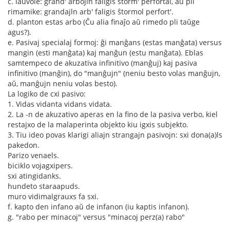
c. laŭvole: grand' arbojln faligis ŝtorm' perfortal, aŭ pli
rimamike: grandajln arb' faligis ŝtormol perfort'.
d. planton estas arbo (Ĉu alia finaĵo aŭ rimedo pli taŭge
agus?).
e. Pasivaj specialaj formoj: ĝi manĝans (estas manĝata) versus
mangin (esti manĝata) kaj manĝun (estu manĝata). Eblas
samtempeco de akuzativa infinitivo (manĝuj) kaj pasiva
infinitivo (manĝin), do "manĝujn" (neniu besto volas manĝujn,
aŭ, manĝujn neniu volas besto).
La logiko de cxi pasivo:
1. Vidas vidanta vidans vidata.
2. La -n de akuzativo aperas en la fino de la pasiva verbo, kiel
restajxo de la malaperinta objekto kiu igxis subjekto.
3. Tiu ideo povas klarigi aliajn strangajn pasivojn: sxi dona(a)ls
pakedon.
Parizo venaels.
biciklo vojagxipers.
sxi atingidanks.
hundeto staraapuds.
muro vidimalgrauxs fa sxi.
f. kapto den infano aŭ de infanon (iu kaptis infanon).
g. "rabo per minacoj" versus "minacoj perz(a) rabo"