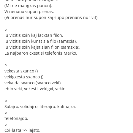
(Mi ne mangxas panon).
Vi nenaux supon prenas.
(Vi prenas nur supon kaj supo prenans nur vif).
○
Iu vizitis sxin kaj lacxtan filon.
Iu vizitis sxin kunst sia filo (samsxia).
Iu vizitis sxin kajst sian filon (samsxia).
La najbaron cxest si telefonis Marko.
○
vekesta sxanco ()
vekigxesta sxanco ()
vekajda sxanco (sxanco veki)
eblo veki, vekesti, vekigxi, vekin
○
Salajro, solidajro, literajra, kulinajra.
○
telefonajdo.
○
Cxi-lasta >> lajsto.