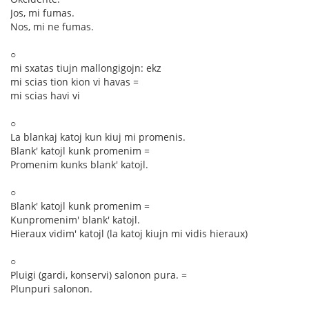
Jos, mi fumas.
Nos, mi ne fumas.
○
mi sxatas tiujn mallongigojn: ekz
mi scias tion kion vi havas =
mi scias havi vi
○
La blankaj katoj kun kiuj mi promenis.
Blank' katojl kunk promenim =
Promenim kunks blank' katojl.
○
Blank' katojl kunk promenim =
Kunpromenim' blank' katojl.
Hieraux vidim' katojl (la katoj kiujn mi vidis hieraux)
○
Pluigi (gardi, konservi) salonon pura. =
Plunpuri salonon.