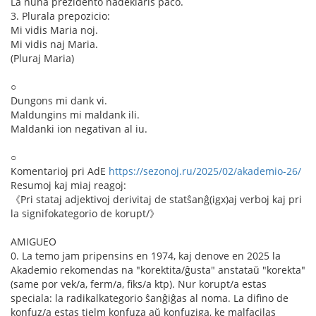
La nuna prezidento nadeklaris paco.
3. Plurala prepozicio:
Mi vidis Maria noj.
Mi vidis naj Maria.
(Pluraj Maria)
○
Dungons mi dank vi.
Maldungins mi maldank ili.
Maldanki ion negativan al iu.
○
Komentarioj pri AdE
https://sezonoj.ru/2025/02/akademio-26/
Resumoj kaj miaj reagoj:
《Pri stataj adjektivoj derivitaj de statŝanĝ(igx)aj verboj kaj pri
la signifokategorio de korupt/》
AMIGUEO
0. La temo jam pripensins en 1974, kaj denove en 2025 la
Akademio rekomendas na "korektita/ĝusta" anstataŭ "korekta"
(same por vek/a, ferm/a, fiks/a ktp). Nur korupt/a estas
speciala: la radikalkategorio ŝanĝiĝas al noma. La difino de
konfuz/a estas tielm konfuza aŭ konfuziga, ke malfacilas