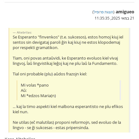
amigueo
(
הצגת פרופיל
)
21 במאי 2025, 11:35:35
Altebrilas:
Se Esperanto "finvenkos" (t.e. sukcesos), estos homoj kiuj iel
sentos sin devigataj paroli ĝin kaj kiuj ne estos klopodemaj
por respekti gramatikon.
Tiam, oni povas antaŭvidi, ke Esperanto evoluos kiel vivaj
lingvoj, ĺaŭ lingvistikaj leĝoj kaj ne plu laŭ la Fundamento.
Tial oni probable (plu) aŭdos frazojn kiel:
Mi volas *pano
Aŭ:
Mi *edzos Maria(n)
... kaj la timo aspekti kiel malbona esperantisto ne plu efikos
kiel nun.
Ne utilas (eĉ malutilas) proponi reformojn, sed evoluo de la
lingvo - se ĝi sukcesas - estas pripensinda.