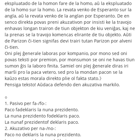
ekspluatado de la homon fare de la homo, aŭ la ekspluatado
de la homo sur la homo. La revata venko de Esperanto sur la
angla, aŭ la revata venko de la anglan por Esperanto. De en
senco direkta povas preni akuzativon por insisti ke la travojo
enhavas longan trairon de tiun objekton de kiu veniĝas, kaj ne
la prenas se la travojo komencas elirante de tiu objekto. Aŭti
de Parizon ĉi-tien signifas devi trairi tutan Parizon por alveni
ĉi-tien.
Oni plej ĝenerale laboras por kompanio, por mono sed oni
povas teksti por premion, por monsumon se oni ne havas tiun
sumon ĝis la laboro finita. Samiel oni plej ĝenerale diras iri
marŝi pro la paca vetero, sed pro la mondan pacon se la
kaŭzo estas morala direkto plie ol fakta stato.》
Pensiga teksto! Aŭdaca defendo den akuzativa markilo.
○
1. Pasivo per fa-/fo-:
Paco fadeklaris la nuna prezidento.
La nuna prezidento fodeklaris paco.
La nunaf prezidentof deklaris paco.
2. Akuzativo per na-/no-:
Paco no deklaris la nuna prezidento.