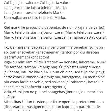
Gxi kaj lajsta valoro = Gxi kajst sia valoro.
La najbaron cxe lajsto telefonis Marko.
La najbaron cxest si telefonis Marko.
Sian najbaron cxe so telefonis Marko.
○
Kiel marki ke prepozicio dependas de nomo kaj ne de verbo?
Marko telefonis sian najbaron cxe si (Marko telefonas cxe si)
Marko telefonis sian najbaron cxest si (la najbaro estas cxe si).
○
Ho, kia malsaĝa ideo estis inventi tiun malbeneban sufikson -
eb, tiun enŝoveban (enŝoviĝeman) tenton por ĉiu direban
(esprimiĝeman) koncepton!
Rigardu min: iam mi diris “facila” — honeste, laboreme. Nun?
Ĉio farebas "fareba" (realiĝema). Ĉu tio estas kompreneba
(evidenta, intuicie klara)? Nu, nun eble ne, sed tuje ebe jes; ĝi
certe estas kutimeba (kutimiĝema, furoriĝema). La mondo ne
plu estas facile solvebla, sed solveba (elirakirema), kvazaŭ la
sencoj mem konfuzebus (erariĝemus).
Vidu, eĉ mi jam ne plu nekontaĝebas (imunas) de mencieba
sufikso.
Mi skribas ĉi tiun tekston por forte oponi la preteratenteban
(diskretan) disvastigon de -eb, tiun kapteban paraziton de