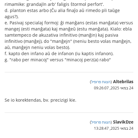
rimamike: grandajln arb' faligis ŝtormol perfort'.
d. planton estas arbo (Ĉu alia finaĵo aŭ rimedo pli taŭge
agus?).
e. Pasivaj specialaj formoj: ĝi manĝans (estas manĝata) versus
mangej (esti manĝata) kaj manĝeŭ (estu manĝata). Kialo: ebla
samtempeco de akuzativa infinitivo (manĝin) kaj pasiva
infinitivo (manĝej), do "manĝejn" (neniu besto volas manĝejn,
aŭ, manĝejn neniu volas besto).
f. kapto den infano aŭ de infanon (iu kaptis infanon).
g. "rabo per minacoj" versus "minacoj perz(a) rabo"
Altebrilas
(
הצגת פרופיל
)
24 במאי 2025, 09:26:07
Se io korektendas, bv. precizigi kie.
SlavikDze
(
הצגת פרופיל
)
24 במאי 2025, 13:28:47