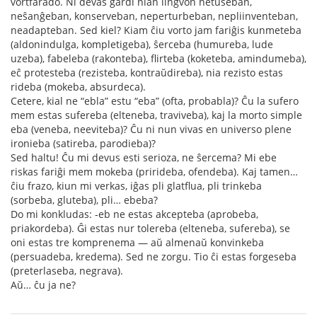
vortfarado. Ni devas gardi nian lingvon netuŝeban,
neŝanĝeban, konserveban, neperturbeban, nepliinventeban,
neadapteban. Sed kiel? Kiam ĉiu vorto jam fariĝis kunmeteba
(aldonindulga, kompletigeba), ŝerceba (humureba, lude
uzeba), fabeleba (rakonteba), flirteba (koketeba, amindumeba),
eĉ protesteba (rezisteba, kontraŭdireba), nia rezisto estas
rideba (mokeba, absurdeca).
Cetere, kial ne “ebla” estu “eba” (ofta, probabla)? Ĉu la sufero
mem estas sufereba (elteneba, traviveba), kaj la morto simple
eba (veneba, neeviteba)? Ĉu ni nun vivas en universo plene
ironieba (satireba, parodieba)?
Sed haltu! Ĉu mi devus esti serioza, ne ŝercema? Mi ebe
riskas fariĝi mem mokeba (prirideba, ofendeba). Kaj tamen…
ĉiu frazo, kiun mi verkas, iĝas pli glatflua, pli trinkeba
(sorbeba, gluteba), pli… ebeba?
Do mi konkludas: -eb ne estas akcepteba (aprobeba,
priakordeba). Ĝi estas nur tolereba (elteneba, sufereba), se
oni estas tre komprenema — aŭ almenaŭ konvinkeba
(persuadeba, kredema). Sed ne zorgu. Tio ĉi estas forgeseba
(preterlaseba, negrava).
Aŭ… ĉu ja ne?