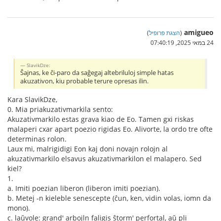
amigueo
(
הצגת פרופיל
)
24 במאי 2025, 07:40:19
SlavikDze:
Ŝajnas, ke ĉi-paro da saĝegaj altebriluloj simple hatas
akuzativon, kiu probable terure opresas ilin.
Kara SlavikDze,
0. Mia priakuzativmarkila sento:
Akuzativmarkilo estas grava kiao de Eo. Tamen gxi riskas
malaperi cxar apart poezio rigidas Eo. Alivorte, la ordo tre ofte
determinas rolon.
Laux mi, malrigidigi Eon kaj doni novajn rolojn al
akuzativmarkilo elsavus akuzativmarkilon el malapero. Sed
kiel?
1.
a. Imiti poezian liberon (liberon imiti poezian).
b. Metej -n kieleble senescepte (ĉun, ken, vidin volas, iomn da
mono).
c. laŭvole: grand' arbojln faligis ŝtorm' perfortal, aŭ pli