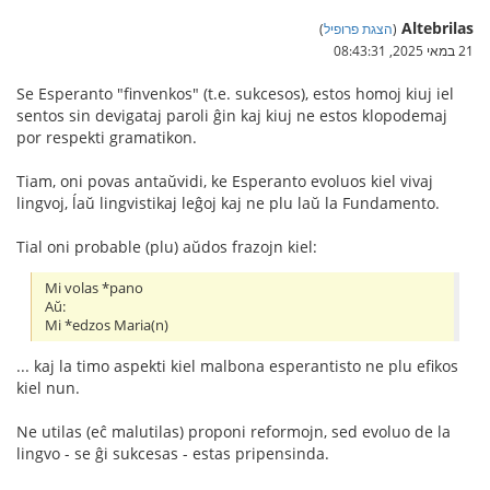
Altebrilas
(
הצגת פרופיל
)
21 במאי 2025, 08:43:31
Se Esperanto "finvenkos" (t.e. sukcesos), estos homoj kiuj iel
sentos sin devigataj paroli ĝin kaj kiuj ne estos klopodemaj
por respekti gramatikon.
Tiam, oni povas antaŭvidi, ke Esperanto evoluos kiel vivaj
lingvoj, ĺaŭ lingvistikaj leĝoj kaj ne plu laŭ la Fundamento.
Tial oni probable (plu) aŭdos frazojn kiel:
Mi volas *pano
Aŭ:
Mi *edzos Maria(n)
... kaj la timo aspekti kiel malbona esperantisto ne plu efikos
kiel nun.
Ne utilas (eĉ malutilas) proponi reformojn, sed evoluo de la
lingvo - se ĝi sukcesas - estas pripensinda.