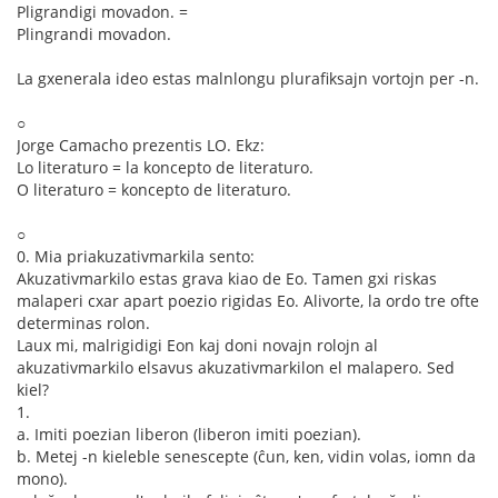
Pligrandigi movadon. =
Plingrandi movadon.
La gxenerala ideo estas malnlongu plurafiksajn vortojn per -n.
○
Jorge Camacho prezentis LO. Ekz:
Lo literaturo = la koncepto de literaturo.
O literaturo = koncepto de literaturo.
○
0. Mia priakuzativmarkila sento:
Akuzativmarkilo estas grava kiao de Eo. Tamen gxi riskas
malaperi cxar apart poezio rigidas Eo. Alivorte, la ordo tre ofte
determinas rolon.
Laux mi, malrigidigi Eon kaj doni novajn rolojn al
akuzativmarkilo elsavus akuzativmarkilon el malapero. Sed
kiel?
1.
a. Imiti poezian liberon (liberon imiti poezian).
b. Metej -n kieleble senescepte (ĉun, ken, vidin volas, iomn da
mono).