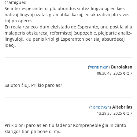
@amigueo
Se inter esperantistoj plu abundos sintez-lingvuloj, en kies
nativaj lingvoj uzatas gramatikaj kazoj, eo-akuzativo plu vivos
kaj prosperos.
En reala realeco, dum ekzistado de Esperanto, unu post la alia
malaperis obskurecaj reformistoj (supozeble, plejparte analiz-
lingvuloj), kiu penis kripligi Esperanton per siaj absurdecaj
ideoj.
Burolakso
(
הצגת פרופיל
)
7 ביוני 2025, 08:30:48
Saluton ĉiuj. Pri kio parolas?
Altebrilas
(
הצגת פרופיל
)
7 ביוני 2025, 13:29:35
Pri kio oni parolas en tiu fadeno? Kompreneble ĝia iniciinto
klarigos tion pli bone ol mi...