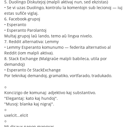
5. Duolingo Diskutejoj (malpli aktivaj nun, sed ekzistas)
• Se vi uzas Duolingo, kontrolu la komentojn sub lecionoj — iuj
estas sufiĉe viglaj.
6. Facebook-grupoj
• Esperanto
• Esperanto Parolantoj
Multaj grupoj laŭ lando, temo aŭ lingva nivelo.
7. Reddit alternativa: Lemmy
• Lemmy Esperanto komunumo — federita alternativo al
Reddit (iom malpli aktiva).
8. Stack Exchange (Malgraŭe malpli babileca, utila por
demandoj)
• Esperanto ĉe StackExchange
Por teknikaj demandoj, gramatiko, vortfarado, tradukado.
○
Koncizigo de komunaj: adjektivo kaj substantivo.
"Elegantaj: kato kaj hundoj".
"Musoj: blanka kaj nigraj".
○
uxelcit...elcit
○
Mi disaux panon mangxas.