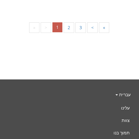
1
«
<
2
3
>
»
עברית
עלינו
צוות
תמוך בנו