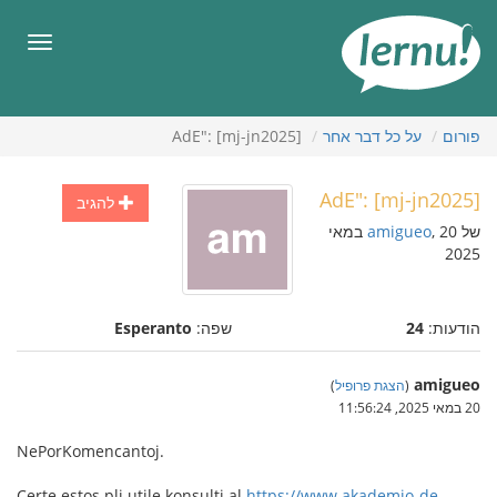
תוכן
עניינים
תפריט
פורום
על כל דבר אחר
AdE": [mj-jn2025]
AdE": [mj-jn2025]
להגיב
של
amigueo
, 20 במאי
2025
הודעות:
24
שפה:
Esperanto
amigueo
(
הצגת פרופיל
)
20 במאי 2025, 11:56:24
NePorKomencantoj.
Certe estos pli utile konsulti al
https://www.akademio-de-