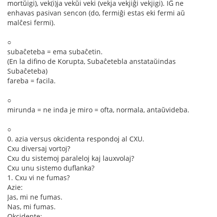
mortŭigi), vek(i)ja vekŭi veki (vekja vekjiĝi vekjigi). IĜ ne
enhavas pasivan sencon (do, fermiĝi estas eki fermi aŭ
malĉesi fermi).
○
subaĉeteba = ema subaĉetin.
(En la difino de Korupta, Subaĉetebla anstataŭindas
Subaĉeteba)
fareba = facila.
○
mirunda = ne inda je miro = ofta, normala, antaŭvideba.
○
0. azia versus okcidenta respondoj al CXU.
Cxu diversaj vortoj?
Cxu du sistemoj paraleloj kaj lauxvolaj?
Cxu unu sistemo duflanka?
1. Cxu vi ne fumas?
Azie:
Jas, mi ne fumas.
Nas, mi fumas.
Okcidente: