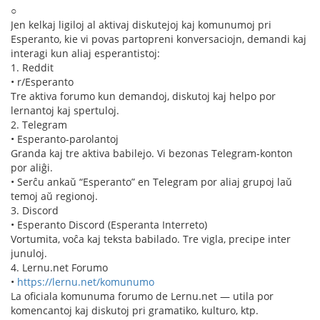
○
Jen kelkaj ligiloj al aktivaj diskutejoj kaj komunumoj pri
Esperanto, kie vi povas partopreni konversaciojn, demandi kaj
interagi kun aliaj esperantistoj:
1. Reddit
• r/Esperanto
Tre aktiva forumo kun demandoj, diskutoj kaj helpo por
lernantoj kaj spertuloj.
2. Telegram
• Esperanto-parolantoj
Granda kaj tre aktiva babilejo. Vi bezonas Telegram-konton
por aliĝi.
• Serĉu ankaŭ “Esperanto” en Telegram por aliaj grupoj laŭ
temoj aŭ regionoj.
3. Discord
• Esperanto Discord (Esperanta Interreto)
Vortumita, voĉa kaj teksta babilado. Tre vigla, precipe inter
junuloj.
4. Lernu.net Forumo
•
https://lernu.net/komunumo
La oficiala komunuma forumo de Lernu.net — utila por
komencantoj kaj diskutoj pri gramatiko, kulturo, ktp.