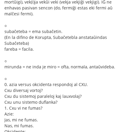
mortŭigi), vek(i)ja vekŭi veki (vekja vekjiĝi vekjigi). IĜ ne
enhavas pasivan sencon (do, fermiĝi estas eki fermi aŭ
malĉesi fermi).
○
subaĉeteba = ema subaĉetin.
(En la difino de Korupta, Subaĉetebla anstataŭindas
Subaĉeteba)
fareba = facila.
○
mirunda = ne inda je miro = ofta, normala, antaŭvideba.
○
0. azia versus okcidenta respondoj al CXU.
Cxu diversaj vortoj?
Cxu du sistemoj paraleloj kaj lauxvolaj?
Cxu unu sistemo duflanka?
1. Cxu vi ne fumas?
Azie:
Jas, mi ne fumas.
Nas, mi fumas.
Okcidente: