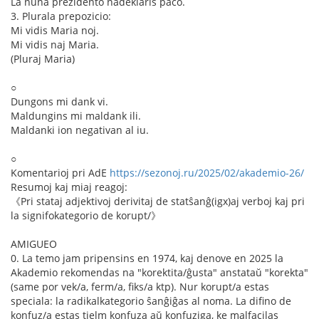
La nuna prezidento nadeklaris paco.
3. Plurala prepozicio:
Mi vidis Maria noj.
Mi vidis naj Maria.
(Pluraj Maria)
○
Dungons mi dank vi.
Maldungins mi maldank ili.
Maldanki ion negativan al iu.
○
Komentarioj pri AdE
https://sezonoj.ru/2025/02/akademio-26/
Resumoj kaj miaj reagoj:
《Pri stataj adjektivoj derivitaj de statŝanĝ(igx)aj verboj kaj pri
la signifokategorio de korupt/》
AMIGUEO
0. La temo jam pripensins en 1974, kaj denove en 2025 la
Akademio rekomendas na "korektita/ĝusta" anstataŭ "korekta"
(same por vek/a, ferm/a, fiks/a ktp). Nur korupt/a estas
speciala: la radikalkategorio ŝanĝiĝas al noma. La difino de
konfuz/a estas tielm konfuza aŭ konfuziga, ke malfacilas