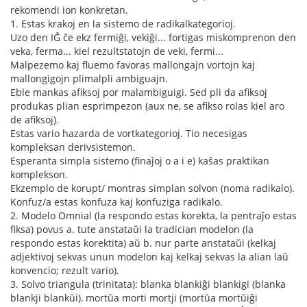
rekomendi ion konkretan.
1. Estas krakoj en la sistemo de radikalkategorioj.
Uzo den IĜ ĉe ekz fermiĝi, vekiĝi... fortigas miskomprenon den
veka, ferma... kiel rezultstatojn de veki, fermi...
Malpezemo kaj fluemo favoras mallongajn vortojn kaj
mallongigojn plimalpli ambiguajn.
Eble mankas afiksoj por malambiguigi. Sed pli da afiksoj
produkas plian esprimpezon (aux ne, se afikso rolas kiel aro
de afiksoj).
Estas vario hazarda de vortkategorioj. Tio necesigas
kompleksan derivsistemon.
Esperanta simpla sistemo (finaĵoj o a i e) kaŝas praktikan
komplekson.
Ekzemplo de korupt/ montras simplan solvon (noma radikalo).
Konfuz/a estas konfuza kaj konfuziga radikalo.
2. Modelo Omnial (la respondo estas korekta, la pentraĵo estas
fiksa) povus a. tute anstataŭi la tradician modelon (la
respondo estas korektita) aŭ b. nur parte anstataŭi (kelkaj
adjektivoj sekvas unun modelon kaj kelkaj sekvas la alian laŭ
konvencio; rezult vario).
3. Solvo triangula (trinitata): blanka blankiĝi blankigi (blanka
blankji blankŭi), mortŭa morti mortji (mortŭa mortŭiĝi