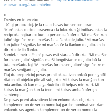
esperanto.org/akademio/ind...
○
Trovins en interreto:
《Ĉiuj prepozicioj, je la realo, havas iun sencon lokan.
"Kun" estas decide lokasenca : la loko, kiun ĝi indikas, estas la
reciproka najbareco kun iu persono aŭ afero. "Mi marŝas kun
Julio" signifas ke mi marŝas ĉe la flanko de Julio. "Mi marŝas
kun Julion" signifas ke mi marŝas ĉe la flankon de Julio, en la
direkto de lia flanko.
Samiel, simetrie, "sen" povas esti stara aŭ direkta. "Mi marŝas
foren, sen Julio" signifas marŝi longdistance de Julio laŭ la
tuta marŝado, kaj "Mi marŝas foren, sen Julion" signifas ke mi
marŝas seniĝante je Julio.
Tiuj du prepozicioj povas prenil akuzativon ankaŭ por signifil
rilaton all objekto plie all subjekto. Mi kuiras la manĝon kun
mia amiko, aŭ kun mia gazkuirilo : ili helpas min kuiri. Mi
kuiras la manĝon kun la teon : mi kuiras ambaŭ aferojn
samtempe.
De povas preni akuzativon kiam enkondukas objektan
komplementon de verba nomo kaj gardas nominativon kiam
enkondukas agentan komplementon de verba nomo : la