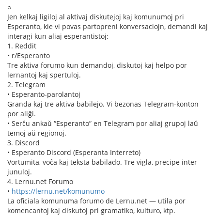
○
Jen kelkaj ligiloj al aktivaj diskutejoj kaj komunumoj pri
Esperanto, kie vi povas partopreni konversaciojn, demandi kaj
interagi kun aliaj esperantistoj:
1. Reddit
• r/Esperanto
Tre aktiva forumo kun demandoj, diskutoj kaj helpo por
lernantoj kaj spertuloj.
2. Telegram
• Esperanto-parolantoj
Granda kaj tre aktiva babilejo. Vi bezonas Telegram-konton
por aliĝi.
• Serĉu ankaŭ “Esperanto” en Telegram por aliaj grupoj laŭ
temoj aŭ regionoj.
3. Discord
• Esperanto Discord (Esperanta Interreto)
Vortumita, voĉa kaj teksta babilado. Tre vigla, precipe inter
junuloj.
4. Lernu.net Forumo
•
https://lernu.net/komunumo
La oficiala komunuma forumo de Lernu.net — utila por
komencantoj kaj diskutoj pri gramatiko, kulturo, ktp.