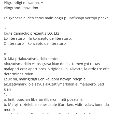
Pligrandigi movadon. =
Plingrandi movadon.
La gxenerala ideo estas malnlongu plurafiksajn vortojn per -n.
○
Jorge Camacho prezentis LO. Ekz:
Lo literaturo = la koncepto de literaturo.
O literaturo = koncepto de literaturo.
○
0. Mia priakuzativmarkila sento:
Akuzativmarkilo estas grava kiao de Eo. Tamen gxi riskas
malaperi cxar apart poezio rigidas Eo. Alivorte, la ordo tre ofte
determinas rolon.
Laux mi, malrigidigi Eon kaj doni novajn rolojn al
akuzativmarkilo elsavus akuzativmarkilon el malapero. Sed
kiel?
1.
a. Imiti poezian liberon (liberon imiti poezian).
b. Metej -n kieleble senescepte (ĉun, ken, vidin volas, iomn da
mono).