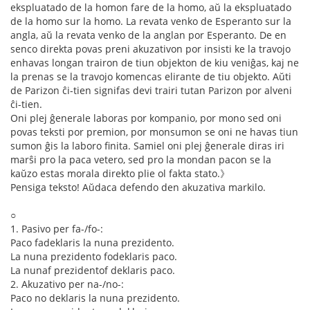
ekspluatado de la homon fare de la homo, aŭ la ekspluatado
de la homo sur la homo. La revata venko de Esperanto sur la
angla, aŭ la revata venko de la anglan por Esperanto. De en
senco direkta povas preni akuzativon por insisti ke la travojo
enhavas longan trairon de tiun objekton de kiu veniĝas, kaj ne
la prenas se la travojo komencas elirante de tiu objekto. Aŭti
de Parizon ĉi-tien signifas devi trairi tutan Parizon por alveni
ĉi-tien.
Oni plej ĝenerale laboras por kompanio, por mono sed oni
povas teksti por premion, por monsumon se oni ne havas tiun
sumon ĝis la laboro finita. Samiel oni plej ĝenerale diras iri
marŝi pro la paca vetero, sed pro la mondan pacon se la
kaŭzo estas morala direkto plie ol fakta stato.》
Pensiga teksto! Aŭdaca defendo den akuzativa markilo.
○
1. Pasivo per fa-/fo-:
Paco fadeklaris la nuna prezidento.
La nuna prezidento fodeklaris paco.
La nunaf prezidentof deklaris paco.
2. Akuzativo per na-/no-:
Paco no deklaris la nuna prezidento.