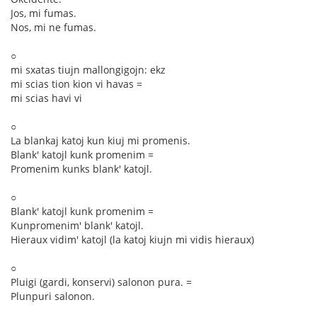
Jos, mi fumas.
Nos, mi ne fumas.
○
mi sxatas tiujn mallongigojn: ekz
mi scias tion kion vi havas =
mi scias havi vi
○
La blankaj katoj kun kiuj mi promenis.
Blank' katojl kunk promenim =
Promenim kunks blank' katojl.
○
Blank' katojl kunk promenim =
Kunpromenim' blank' katojl.
Hieraux vidim' katojl (la katoj kiujn mi vidis hieraux)
○
Pluigi (gardi, konservi) salonon pura. =
Plunpuri salonon.