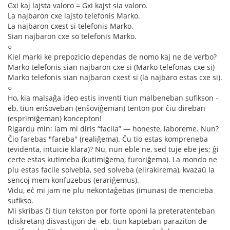
Gxi kaj lajsta valoro = Gxi kajst sia valoro.
La najbaron cxe lajsto telefonis Marko.
La najbaron cxest si telefonis Marko.
Sian najbaron cxe so telefonis Marko.
○
Kiel marki ke prepozicio dependas de nomo kaj ne de verbo?
Marko telefonis sian najbaron cxe si (Marko telefonas cxe si)
Marko telefonis sian najbaron cxest si (la najbaro estas cxe si).
○
Ho, kia malsaĝa ideo estis inventi tiun malbeneban sufikson -
eb, tiun enŝoveban (enŝoviĝeman) tenton por ĉiu direban
(esprimiĝeman) koncepton!
Rigardu min: iam mi diris “facila” — honeste, laboreme. Nun?
Ĉio farebas "fareba" (realiĝema). Ĉu tio estas kompreneba
(evidenta, intuicie klara)? Nu, nun eble ne, sed tuje ebe jes; ĝi
certe estas kutimeba (kutimiĝema, furoriĝema). La mondo ne
plu estas facile solvebla, sed solveba (elirakirema), kvazaŭ la
sencoj mem konfuzebus (erariĝemus).
Vidu, eĉ mi jam ne plu nekontaĝebas (imunas) de mencieba
sufikso.
Mi skribas ĉi tiun tekston por forte oponi la preteratenteban
(diskretan) disvastigon de -eb, tiun kapteban paraziton de