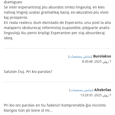
@amigueo
Se inter esperantistoj plu abundos sintez-lingvuloj, en kies
nativaj lingvoj uzatas gramatikaj kazoj, eo-akuzativo plu vivos
kaj prosperos.
En reala realeco, dum ekzistado de Esperanto, unu post la alia
malaperis obskurecaj reformistoj (supozeble, plejparte analiz-
lingvuloj), kiu penis kripligi Esperanton per siaj absurdecaj
ideoj.
Burolakso
(
نمایش مشخصات
)
7 ژوئن 2025،‏ 8:30:48
Saluton ĉiuj. Pri kio parolas?
Altebrilas
(
نمایش مشخصات
)
7 ژوئن 2025،‏ 13:29:35
Pri kio oni parolas en tiu fadeno? Kompreneble ĝia iniciinto
klarigos tion pli bone ol mi...