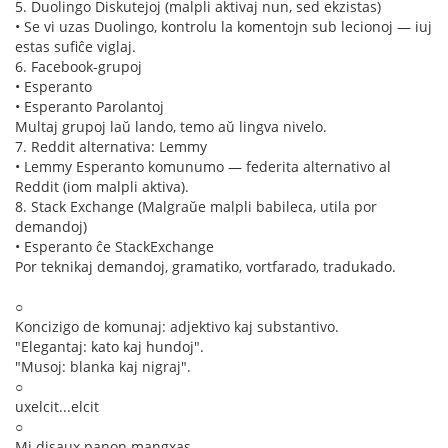
5. Duolingo Diskutejoj (malpli aktivaj nun, sed ekzistas)
• Se vi uzas Duolingo, kontrolu la komentojn sub lecionoj — iuj
estas sufiĉe viglaj.
6. Facebook-grupoj
• Esperanto
• Esperanto Parolantoj
Multaj grupoj laŭ lando, temo aŭ lingva nivelo.
7. Reddit alternativa: Lemmy
• Lemmy Esperanto komunumo — federita alternativo al
Reddit (iom malpli aktiva).
8. Stack Exchange (Malgraŭe malpli babileca, utila por
demandoj)
• Esperanto ĉe StackExchange
Por teknikaj demandoj, gramatiko, vortfarado, tradukado.
○
Koncizigo de komunaj: adjektivo kaj substantivo.
"Elegantaj: kato kaj hundoj".
"Musoj: blanka kaj nigraj".
○
uxelcit...elcit
○
Mi disaux panon mangxas.