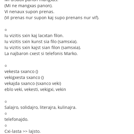
(Mi ne mangxas panon).
Vi nenaux supon prenas.
(Vi prenas nur supon kaj supo prenans nur vif).
○
Iu vizitis sxin kaj lacxtan filon.
Iu vizitis sxin kunst sia filo (samsxia).
Iu vizitis sxin kajst sian filon (samsxia).
La najbaron cxest si telefonis Marko.
○
vekesta sxanco ()
vekigxesta sxanco ()
vekajda sxanco (sxanco veki)
eblo veki, vekesti, vekigxi, vekin
○
Salajro, solidajro, literajra, kulinajra.
○
telefonajdo.
○
Cxi-lasta >> lajsto.