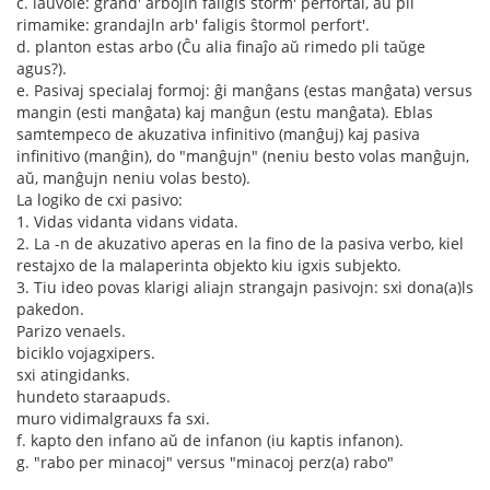
c. laŭvole: grand' arbojln faligis ŝtorm' perfortal, aŭ pli
rimamike: grandajln arb' faligis ŝtormol perfort'.
d. planton estas arbo (Ĉu alia finaĵo aŭ rimedo pli taŭge
agus?).
e. Pasivaj specialaj formoj: ĝi manĝans (estas manĝata) versus
mangin (esti manĝata) kaj manĝun (estu manĝata). Eblas
samtempeco de akuzativa infinitivo (manĝuj) kaj pasiva
infinitivo (manĝin), do "manĝujn" (neniu besto volas manĝujn,
aŭ, manĝujn neniu volas besto).
La logiko de cxi pasivo:
1. Vidas vidanta vidans vidata.
2. La -n de akuzativo aperas en la fino de la pasiva verbo, kiel
restajxo de la malaperinta objekto kiu igxis subjekto.
3. Tiu ideo povas klarigi aliajn strangajn pasivojn: sxi dona(a)ls
pakedon.
Parizo venaels.
biciklo vojagxipers.
sxi atingidanks.
hundeto staraapuds.
muro vidimalgrauxs fa sxi.
f. kapto den infano aŭ de infanon (iu kaptis infanon).
g. "rabo per minacoj" versus "minacoj perz(a) rabo"