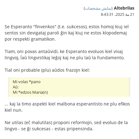
Altebrilas
(
نمایش مشخصات
)
21 مهٔ 2025،‏ 8:43:31
Se Esperanto "finvenkos" (t.e. sukcesos), estos homoj kiuj iel
sentos sin devigataj paroli ĝin kaj kiuj ne estos klopodemaj
por respekti gramatikon.
Tiam, oni povas antaŭvidi, ke Esperanto evoluos kiel vivaj
lingvoj, ĺaŭ lingvistikaj leĝoj kaj ne plu laŭ la Fundamento.
Tial oni probable (plu) aŭdos frazojn kiel:
Mi volas *pano
Aŭ:
Mi *edzos Maria(n)
... kaj la timo aspekti kiel malbona esperantisto ne plu efikos
kiel nun.
Ne utilas (eĉ malutilas) proponi reformojn, sed evoluo de la
lingvo - se ĝi sukcesas - estas pripensinda.