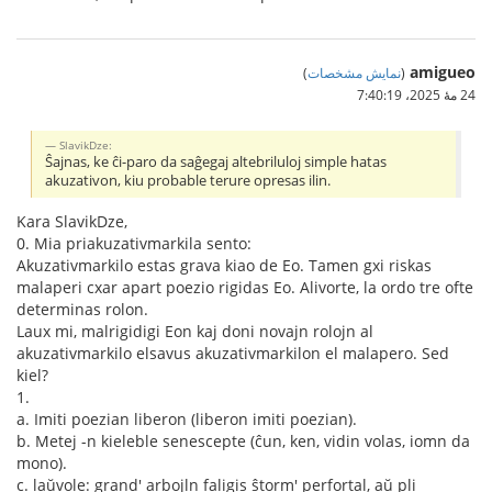
amigueo
(
نمایش مشخصات
)
24 مهٔ 2025،‏ 7:40:19
SlavikDze:
Ŝajnas, ke ĉi-paro da saĝegaj altebriluloj simple hatas
akuzativon, kiu probable terure opresas ilin.
Kara SlavikDze,
0. Mia priakuzativmarkila sento:
Akuzativmarkilo estas grava kiao de Eo. Tamen gxi riskas
malaperi cxar apart poezio rigidas Eo. Alivorte, la ordo tre ofte
determinas rolon.
Laux mi, malrigidigi Eon kaj doni novajn rolojn al
akuzativmarkilo elsavus akuzativmarkilon el malapero. Sed
kiel?
1.
a. Imiti poezian liberon (liberon imiti poezian).
b. Metej -n kieleble senescepte (ĉun, ken, vidin volas, iomn da
mono).
c. laŭvole: grand' arbojln faligis ŝtorm' perfortal, aŭ pli