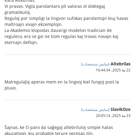
Kara Altebrilas,
Vi pravas. Vigla parolantaro pli valoras ol doktegaj
gramatikuloj.
Reguloj por simpligi la lingvon sufokas parolantojn kiuj havas
maltroajn vivajn ekzemplojn.
La Akademio klopodas dauxrigi modelon tradician de
reguleco, ecx se gxi ne tiom regulas kaj trovas novajn kaj
eternajn defiojn.
Altebrilas
(
نمایش مشخصات
)
22 مهٔ 2025،‏ 16:44:34
Malregulaĵoj aperas mem en la lingvoj kiel fungoj post la
pluvo.
SlavikDze
(
نمایش مشخصات
)
23 مهٔ 2025،‏ 20:05:14
Ŝajnas, ke ĉi-paro da saĝegaj altebriluloj simple hatas
akuzativon, kiu probable terure opresas ilin.