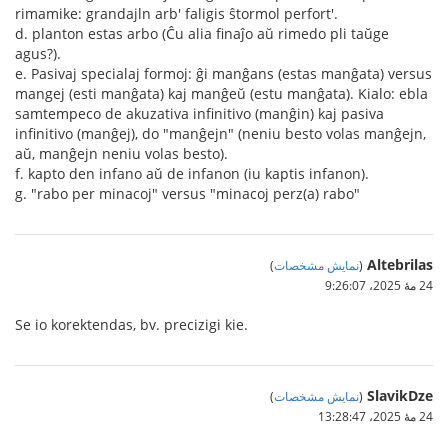
rimamike: grandajln arb' faligis ŝtormol perfort'.
d. planton estas arbo (Ĉu alia finaĵo aŭ rimedo pli taŭge
agus?).
e. Pasivaj specialaj formoj: ĝi manĝans (estas manĝata) versus
mangej (esti manĝata) kaj manĝeŭ (estu manĝata). Kialo: ebla
samtempeco de akuzativa infinitivo (manĝin) kaj pasiva
infinitivo (manĝej), do "manĝejn" (neniu besto volas manĝejn,
aŭ, manĝejn neniu volas besto).
f. kapto den infano aŭ de infanon (iu kaptis infanon).
g. "rabo per minacoj" versus "minacoj perz(a) rabo"
Altebrilas
(
نمایش مشخصات
)
24 مهٔ 2025،‏ 9:26:07
Se io korektendas, bv. precizigi kie.
SlavikDze
(
نمایش مشخصات
)
24 مهٔ 2025،‏ 13:28:47