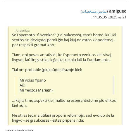
amigueo
(
نمایش مشخصات
)
21 مهٔ 2025،‏ 11:35:35
Altebrilas:
Se Esperanto "finvenkos" (t.e. sukcesos), estos homoj kiuj iel
sentos sin devigataj paroli ĝin kaj kiuj ne estos klopodemaj
por respekti gramatikon.
Tiam, oni povas antaŭvidi, ke Esperanto evoluos kiel vivaj
lingvoj, ĺaŭ lingvistikaj leĝoj kaj ne plu laŭ la Fundamento.
Tial oni probable (plu) aŭdos frazojn kiel:
Mi volas *pano
Aŭ:
Mi *edzos Maria(n)
... kaj la timo aspekti kiel malbona esperantisto ne plu efikos
kiel nun.
Ne utilas (eĉ malutilas) proponi reformojn, sed evoluo de la
lingvo - se ĝi sukcesas - estas pripensinda.