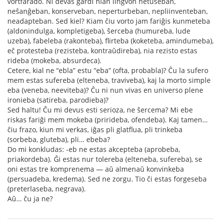
vortfarado. Ni devas gardi nian lingvon netuŝeban,
neŝanĝeban, konserveban, neperturbeban, nepliinventeban,
neadapteban. Sed kiel? Kiam ĉiu vorto jam fariĝis kunmeteba
(aldonindulga, kompletigeba), ŝerceba (humureba, lude
uzeba), fabeleba (rakonteba), flirteba (koketeba, amindumeba),
eĉ protesteba (rezisteba, kontraŭdireba), nia rezisto estas
rideba (mokeba, absurdeca).
Cetere, kial ne “ebla” estu “eba” (ofta, probabla)? Ĉu la sufero
mem estas sufereba (elteneba, traviveba), kaj la morto simple
eba (veneba, neeviteba)? Ĉu ni nun vivas en universo plene
ironieba (satireba, parodieba)?
Sed haltu! Ĉu mi devus esti serioza, ne ŝercema? Mi ebe
riskas fariĝi mem mokeba (prirideba, ofendeba). Kaj tamen…
ĉiu frazo, kiun mi verkas, iĝas pli glatflua, pli trinkeba
(sorbeba, gluteba), pli… ebeba?
Do mi konkludas: -eb ne estas akcepteba (aprobeba,
priakordeba). Ĝi estas nur tolereba (elteneba, sufereba), se
oni estas tre komprenema — aŭ almenaŭ konvinkeba
(persuadeba, kredema). Sed ne zorgu. Tio ĉi estas forgeseba
(preterlaseba, negrava).
Aŭ… ĉu ja ne?